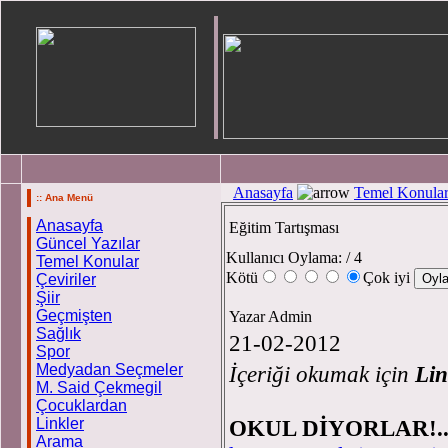
Anasayfa
Temel Konula
:: Ana Menü
Anasayfa
Eğitim Tartışması
Güncel Yazılar
Kullanıcı Oylama:
/ 4
Temel Konular
Kötü
Çok iyi
Çeviriler
Şiir
Geçmişten
Yazar Admin
Sağlık
21-02-2012
Spor
Medyadan Seçmeler
İçeriği okumak için
Lin
M. Said Çekmegil
Çocuklardan
Linkler
OKUL DİYORLAR!.
Arama