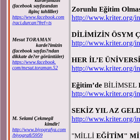
kardeşimizin
(facebook sayfasından
Zorunlu Eğitim Olma
ilginç tahliller)
http://www.kriter.or
https://www.facebook.com
/raci.durcan?fref=ts
DİLİMİZİN ÖSYM 
Mesut TORAMAN
http://www.kriter.or
karde?imizin
(facebook sayfas?ndan
dikkate de?er görüntüler)
HER İL’E ÜNİVERS
https://www.facebook.
http://www.kriter.or
com/mesut.toraman.52
Eğitim’de
BİLİMSEL
http://www.kriter.or
SEKİZ YIL AZ GELD
http://www.kriter.or
M. Selami Çekmegil
kimdir!
http://www.biyografya.com
"MİLLİ
EĞİTİM" M
/biyografi/5959