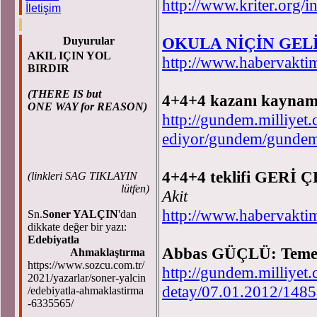
http://www.kriter.or
İletişim
OKULA NİÇİN GEL
Duyurular
AKIL IÇIN YOL
http://www.habervakti
BIRDIR
(THERE IS but
4+4+4 kazanı kaynam
ONE WAY for REASON)
http://gundem.milliye
ediyor/gundem/gundem
4+4+4 teklifi GERİ
(
linkleri SAG TIKLAYIN
lütfen)
Akit
http://www.habervaktim
Sn.
Soner YALÇIN
'dan
dikkate değer bir yazı:
Edebiyatla
Abbas GÜÇLÜ: Temel 
Ahmaklaştırma
https://www.sozcu.com.tr/
http://gundem.milliyet
2021/yazarlar/soner-yalcin
detay/07.01.2012/1485
/edebiyatla-ahmaklastirma
-6335565/