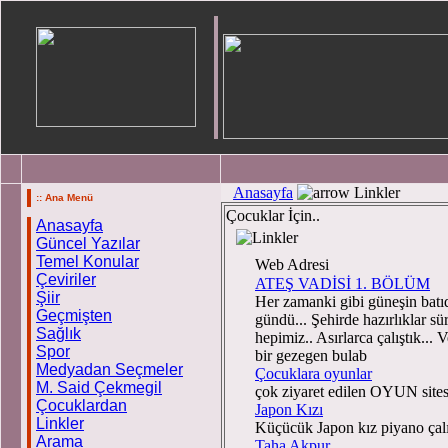
Anasayfa
Linkler
:: Ana Menü
Çocuklar İçin..
Anasayfa
Güncel Yazılar
Temel Konular
Web Adresi
Çeviriler
ATEŞ VADİSİ 1. BÖLÜM
Şiir
Her zamanki gibi güneşin batıda
Geçmişten
gündü... Şehirde hazırlıklar 
Sağlık
hepimiz.. Asırlarca çalıştık..
Spor
bir gezegen bulab
Medyadan Seçmeler
Çocuklara oyunlar
M. Said Çekmegil
çok ziyaret edilen OYUN sites
Çocuklardan
Japon Kızı
Linkler
Küçücük Japon kız piyano çalı
Arama
Taha Akpur