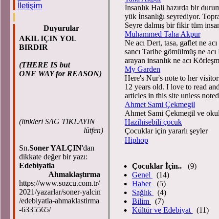
İletişim
İnsanlık Hali hazırda bir duru
yük İnsanlığı seyrediyor. Topr
Seyre dalmış bir fikir tüm ins
Duyurular
Muhammed Taha Akpur
AKIL IÇIN YOL
Ne acı Dert, tasa, gaflet ne ac
BIRDIR
sancı Tarihe gömülmüş ne acı 
arayan insanlık ne acı Körleşm
(THERE IS but
My Garden
ONE WAY for REASON)
Here's Nur's note to her visi
12 years old. I love to read an
articles in this site unless not
Ahmet Sami Çekmegil
Ahmet Sami Çekmegil ve okul
(
linkleri SAG TIKLAYIN
Hazihisebili çocuk
lütfen)
Çocuklar için yararlı şeyler
Hiphop
Sn.
Soner YALÇIN
'dan
dikkate değer bir yazı:
Edebiyatla
Çocuklar İçin..
(9)
Ahmaklaştırma
Genel
(14)
https://www.sozcu.com.tr/
Haber
(5)
2021/yazarlar/soner-yalcin
Sağlık
(4)
/edebiyatla-ahmaklastirma
Bilim
(7)
-6335565/
Kültür ve Edebiyat
(11)