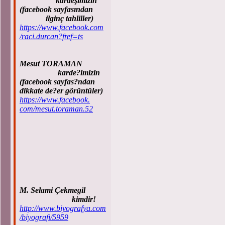
kardeşimizin
(facebook sayfasından
ilginç tahliller)
https://www.facebook.com
/raci.durcan?fref=ts
Mesut TORAMAN
karde?imizin
(facebook sayfas?ndan
dikkate de?er görüntüler)
https://www.facebook.
com/mesut.toraman.52
M. Selami Çekmegil
kimdir!
http://www.biyografya.com
/biyografi/5959