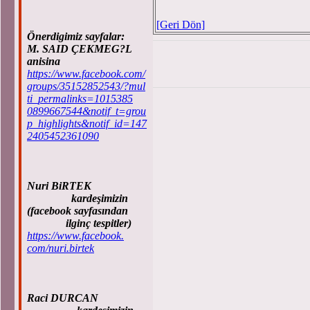
[Geri Dön]
Önerdigimiz sayfalar:
M. SAID ÇEKMEG?L
anisina
https://www.facebook.com/
groups/35152852543/?mul
ti_permalinks=1015385
0899667544&notif_t=grou
p_highlights&notif_id=147
2405452361090
Nuri BiRTEK
kardeşimizin
(facebook sayfasından
ilginç tespitler)
https://www.facebook.
com/nuri.birtek
Raci DURCAN