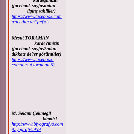
kardeşimizin
(facebook sayfasından
ilginç tahliller)
https://www.facebook.com
/raci.durcan?fref=ts
Mesut TORAMAN
karde?imizin
(facebook sayfas?ndan
dikkate de?er görüntüler)
https://www.facebook.
com/mesut.toraman.52
M. Selami Çekmegil
kimdir!
http://www.biyografya.com
/biyografi/5959