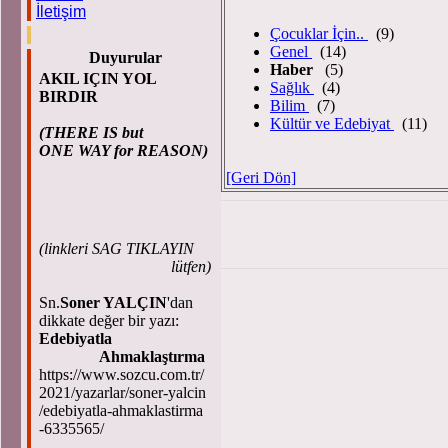
İletişim
Çocuklar İçin..
(9)
Genel
(14)
Duyurular
Haber
(5)
AKIL IÇIN YOL
Sağlık
(4)
BIRDIR
Bilim
(7)
Kültür ve Edebiyat
(11)
(THERE IS but
ONE WAY for REASON)
[Geri Dön]
(
linkleri SAG TIKLAYIN
lütfen)
Sn.
Soner YALÇIN
'dan
dikkate değer bir yazı:
Edebiyatla
Ahmaklaştırma
https://www.sozcu.com.tr/
2021/yazarlar/soner-yalcin
/edebiyatla-ahmaklastirma
-6335565/