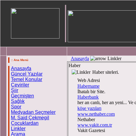
Anasayfa
Linkler
:: Ana Menü
Haber
Anasayfa
Haber siteleri.
Güncel Yazılar
Temel Konular
Web Adresi
Çeviriler
Habername
Şiir
İhatalı bir Site.
Geçmişten
Haberbank
Sağlık
her an canlı, her an yeni... Ve 
Spor
köşe yazıları
Medyadan Seçmeler
www.nethaber.com
M. Said Çekmegil
Nethaber
Çocuklardan
www.vakit.com.tr
Linkler
Vakit Gazetesi
Arama