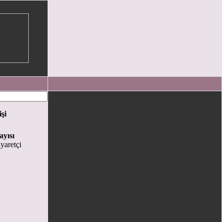
işi
ayısı
yaretçi