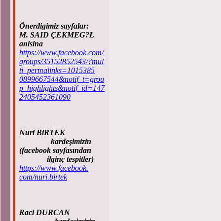
Önerdigimiz sayfalar:
M. SAID ÇEKMEG?L
anisina
https://www.facebook.com/
groups/35152852543/?mul
ti_permalinks=1015385
0899667544&notif_t=grou
p_highlights&notif_id=147
2405452361090
Nuri BiRTEK
kardeşimizin
(facebook sayfasından
ilginç tespitler)
https://www.facebook.
com/nuri.birtek
Raci DURCAN