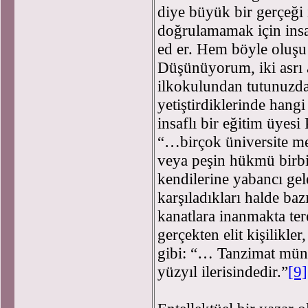
diye büyük bir gerçeği
doğrulamamak için insan
ed er. Hem böyle oluşu 
Düşünüyorum, iki asrı 
ilkokulundan tutunuzda 
yetiştirdiklerinde hang
insaflı bir eğitim üyes
“…birçok üniversite mez
veya peşin hükmü birbi
kendilerine yabancı gele
karşıladıkları halde bazı
kanatlara inanmakta ter
gerçekten elit kişilikl
gibi: “… Tanzimat müne
yüzyıl ilerisindedir.”
[9]