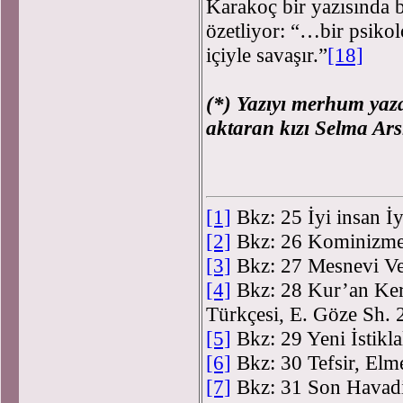
Karakoç bir yazısında b
özetliyor: “…bir psikol
içiyle savaşır.”
[18]
(*) Yazıyı merhum yaza
aktaran kızı Selma Ar
[1]
Bkz: 25 İyi insan İy
[2]
Bkz: 26 Kominizme 
[3]
Bkz: 27 Mesnevi Vel
[4]
Bkz: 28 Kur’an Ker
Türkçesi, E. Göze Sh. 
[5]
Bkz: 29 Yeni İstikl
[6]
Bkz: 30 Tefsir, Elm
[7]
Bkz: 31 Son Havadi