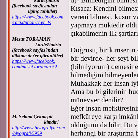
kardeşimizin
(facebook sayfasından
Kısaca: Kendini bilmesi
ilginç tahliller)
vereni bilmesi, kusur ve
https://www.facebook.com
/raci.durcan?fref=ts
yapmaya muktedir old
çıkabilmenin ilk şartları
Mesut TORAMAN
karde?imizin
Doğrusu, bir kimsenin –
(facebook sayfas?ndan
dikkate de?er görüntüler)
bir devirde- her şeyi b
https://www.facebook.
(bilmiyorum) demesine 
com/mesut.toraman.52
bilmediğini bilmeyenler
Muhakkak her insan iyi 
Ama bu bilgilerinin hu
münevver denilir?
Eğer insan mefkûresini
mefkûreye karşı imkânla
M. Selami Çekmegil
kimdir!
olduğunu da bilir. Bu v
http://www.biyografya.com
herhangi bir araştırma b
/biyografi/5959