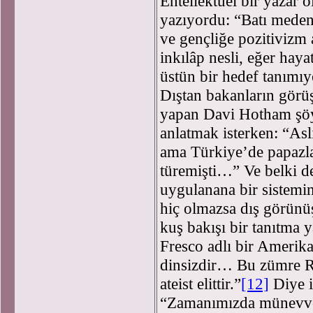
Entellektüel bir yazar
yazıyordu: “Batı meden
ve gençliğe pozitivizm a
inkılâp nesli, eğer haya
üstün bir hedef tanımı
Dıştan bakanların görü
yapan Davi Hotham şöyl
anlatmak isterken: “Asl
ama Türkiye’de papazla
türemişti…” Ve belki de
uygulanana bir sistemi
hiç olmazsa dış görünüşl
kuş bakışı bir tanıtma 
Fresco adlı bir Amerika
dinsizdir… Bu zümre R
ateist elittir.”
[12]
Diye iz
“Zamanımızda münevver