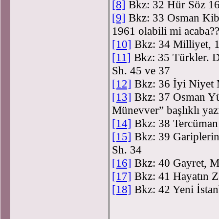
[8]
Bkz: 32 Hür Söz 1
[9]
Bkz: 33 Osman Kiba
1961 olabili mi acaba
[10]
Bkz: 34 Milliyet, 
[11]
Bkz: 35 Türkler. 
Sh. 45 ve 37
[12]
Bkz: 36 İyi Niyet 
[13]
Bkz: 37 Osman Yük
Münevver” başlıklı yaz
[14]
Bkz: 38 Tercüman
[15]
Bkz: 39 Gariplerin
Sh. 34
[16]
Bkz: 40 Gayret, M
[17]
Bkz: 41 Hayatın Ze
[18]
Bkz: 42 Yeni İsta