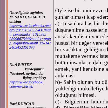
Öyle ise bir münevverd
Önerdigimiz sayfalar:
şunlar olması icap eder
M. SAID ÇEKMEG?L
anisina
a)- İnsanlara has bir d
https://www.facebook.com/
düşünebilme hasselerin
groups/35152852543/?mul
ti_permalinks=1015385
ancak kendisini var eden
0899667544&notif_t=grou
hususi bir değer verere
p_highlights&notif_id=147
2405452361090
bir varlıktan geldiğini 
muhakeme vermek istense
bütün insanların dahi g
Nuri BiRTEK
etmek, yani kendisine a
kardeşimizin
(facebook sayfasından
anlaması
ilginç tespitler)
b)- Sahip olunan bu dü
https://www.facebook.
com/nuri.birtek
yüklediği mükellefiyetl
olduğunu bilmesi.
c)- Bilgilerinin hudud
Raci DURCAN
d)- Bilmediğini bilmesi