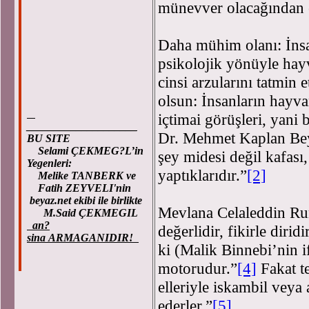
münevver olacağından el
Daha mühim olanı: İnsa
psikolojik yönüyle hay
cinsi arzularını tatmin
olsun: İnsanların hayva
içtimai görüşleri, yani 
____________________
Dr. Mehmet Kaplan Bey’
BU SITE
Selami ÇEKMEG?L’in
şey midesi değil kafası
Yegenleri:
yaptıklarıdır.”
[2]
Melike TANBERK ve
Fatih ZEYVELI'nin
beyaz.net ekibi ile birlikte
Mevlana Celaleddin Ru
M.Said ÇEKMEGIL
an?
değerlidir, fikirle diridi
sina ARMAGANIDIR!
ki (Malik Binnebi’nin i
motorudur.”
[4]
Fakat t
elleriyle iskambil veya a
ederler.”
[5]