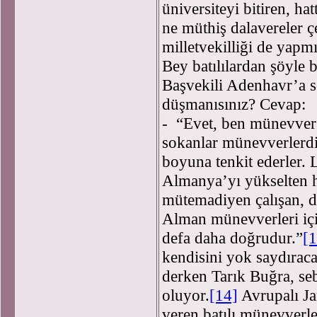
üniversiteyi bitiren, ha
ne müthiş dalavereler ç
milletvekilliği de yap
Bey batılılardan şöyle 
Başvekili Adenhavr’a s
düşmanısınız? Cevap:
- “Evet, ben münevve
sokanlar münevverlerdi
boyuna tenkit ederler. L
Almanya’yı yükselten ha
mütemadiyen çalışan, d
Alman münevverleri içi
defa daha doğrudur.”
[1
kendisini yok saydıraca
derken Tarık Buğra, seb
oluyor.
[14]
Avrupalı Ja
veren batılı münevverl