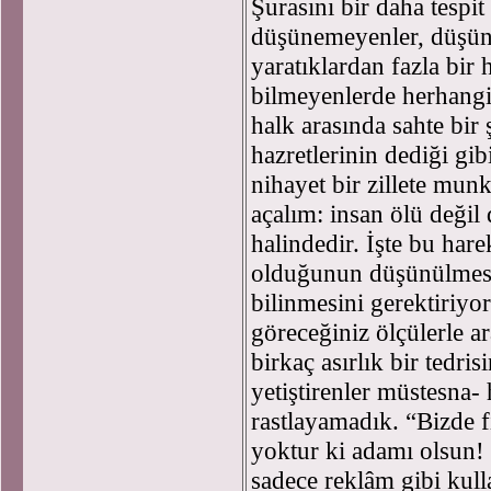
Şurasını bir daha tespi
düşünemeyenler, düşün
yaratıklardan fazla bir
bilmeyenlerde herhangi 
halk arasında sahte bir
hazretlerinin dediği gib
nihayet bir zillete munk
açalım: insan ölü değil
halindedir. İşte bu har
olduğunun düşünülmesi
bilinmesini gerektiriyor
göreceğiniz ölçülerle a
birkaç asırlık bir tedris
yetiştirenler müstesna
rastlayamadık. “Bizde fi
yoktur ki adamı olsun! 
sadece reklâm gibi kull