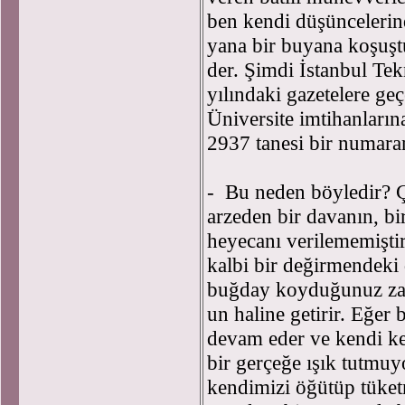
ben kendi düşüncelerin
yana bir buyana koşuşt
der. Şimdi İstanbul Te
yılındaki gazetelere ge
Üniversite imtihanları
2937 tanesi bir numaran
- Bu neden böyledir? Ç
arzeden bir davanın, bi
heyecanı verilememişti
kalbi bir değirmendeki 
buğday koyduğunuz zam
un haline getirir. Eğe
devam eder ve kendi ke
bir gerçeğe ışık tutmuy
kendimizi öğütüp tüke