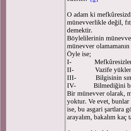
O adam ki mefkûresizdi
münevverlikle değil, fıtr
demektir.
Böylelilerinin münevve
münevver olamamanın aç
Öyle ise;
I- Mefkûresizler
II- Vazife yüklenm
III- Bilgisinin sınır
IV- Bilmediğini bi
Bir münevver olarak, 
yoktur. Ve evet, bunlar
ise, bu asgari şartlara
arayalım, bakalım kaç t