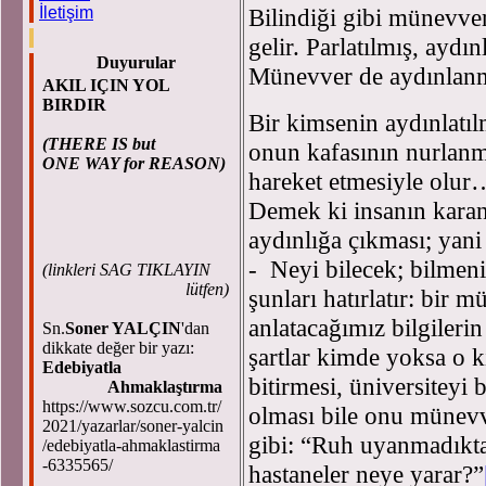
Bilindiği gibi münevver 
İletişim
gelir. Parlatılmış, aydın
Duyurular
Münevver de aydınlanm
AKIL IÇIN YOL
BIRDIR
Bir kimsenin aydınlatıl
(THERE IS but
onun kafasının nurlanmı
ONE WAY for REASON)
hareket etmesiyle olur
Demek ki insanın karan
aydınlığa çıkması; yan
- Neyi bilecek; bilmeni
(
linkleri SAG TIKLAYIN
lütfen)
şunları hatırlatır: bir 
anlatacağımız bilgilerin
Sn.
Soner YALÇIN
'dan
dikkate değer bir yazı:
şartlar kimde yoksa o k
Edebiyatla
bitirmesi, üniversiteyi 
Ahmaklaştırma
https://www.sozcu.com.tr/
olması bile onu münev
2021/yazarlar/soner-yalcin
gibi: “Ruh uyanmadıktan 
/edebiyatla-ahmaklastirma
-6335565/
hastaneler neye yarar?”