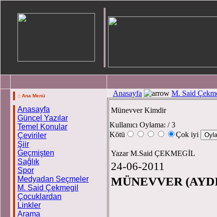
Anasayfa
M. Said Çekme
:: Ana Menü
Anasayfa
Münevver Kimdir
Güncel Yazılar
Kullanıcı Oylama:
/ 3
Temel Konular
Kötü
Çok iyi
Çeviriler
Şiir
Geçmişten
Yazar M.Said ÇEKMEGİL
Sağlık
24-06-2011
Spor
Medyadan Seçmeler
MÜNEVVER (
AYD
M. Said Çekmegil
Çocuklardan
Linkler
Arama