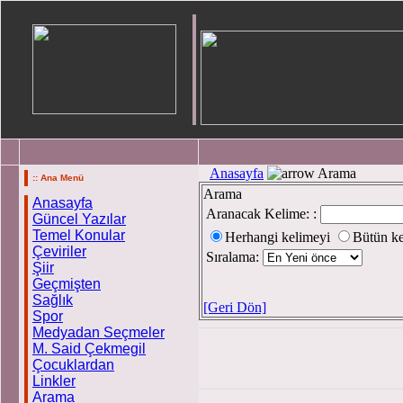
Anasayfa
Arama
:: Ana Menü
Arama
Anasayfa
Aranacak Kelime: :
Güncel Yazılar
Temel Konular
Herhangi kelimeyi
Bütün ke
Çeviriler
Sıralama:
Şiir
Geçmişten
Sağlık
[Geri Dön]
Spor
Medyadan Seçmeler
M. Said Çekmegil
Çocuklardan
Linkler
Arama