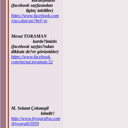
kardeşimizin
(facebook sayfasından
ilginç tahliller)
https://www.facebook.com
/raci.durcan?fref=ts
Mesut TORAMAN
karde?imizin
(facebook sayfas?ndan
dikkate de?er görüntüler)
https://www.facebook.
com/mesut.toraman.52
M. Selami Çekmegil
kimdir!
http://www.biyografya.com
/biyografi/5959