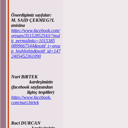
Önerdigimiz sayfalar:
M. SAID ÇEKMEG?L
anisina
https://www.facebook.com/
groups/35152852543/?mul
ti_permalinks=1015385
0899667544&notif_t=grou
p_highlights&notif_id=147
2405452361090
Nuri BiRTEK
kardeşimizin
(facebook sayfasından
ilginç tespitler)
https://www.facebook.
com/nuri.birtek
Raci DURCAN