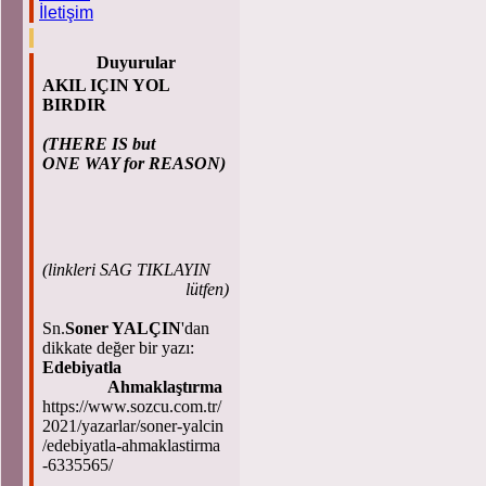
İletişim
Duyurular
AKIL IÇIN YOL
BIRDIR
(THERE IS but
ONE WAY for REASON)
(
linkleri SAG TIKLAYIN
lütfen)
Sn.
Soner YALÇIN
'dan
dikkate değer bir yazı:
Edebiyatla
Ahmaklaştırma
https://www.sozcu.com.tr/
2021/yazarlar/soner-yalcin
/edebiyatla-ahmaklastirma
-6335565/