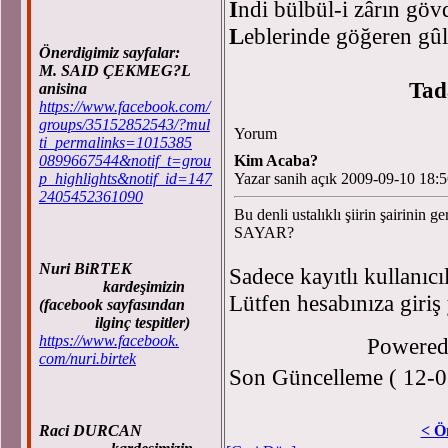
İ
ndi bülbül-i zârın göv
L
eblerinde göğeren gû
Önerdigimiz sayfalar:
M. SAID ÇEKMEG?L
Ta
anisina
https://www.facebook.com/
groups/35152852543/?mul
Yorum
ti_permalinks=1015385
0899667544&notif_t=grou
Kim Acaba?
p_highlights&notif_id=147
Yazar sanih açık 2009-09-10 18:
2405452361090
Bu denli ustalıklı şiirin şairinin
SAYAR?
Nuri BiRTEK
Sadece kayıtlı kullanıcı
kardeşimizin
Lütfen hesabınıza giriş
(facebook sayfasından
ilginç tespitler)
https://www.facebook.
Powere
com/nuri.birtek
Son Güncelleme ( 12-0
Raci DURCAN
< Ö