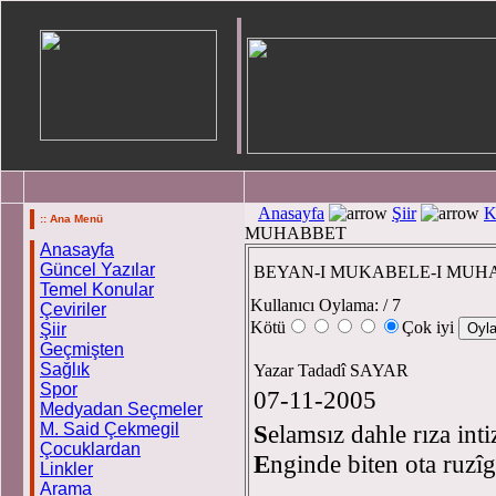
Anasayfa
Şiir
K
:: Ana Menü
MUHABBET
Anasayfa
Güncel Yazılar
BEYAN-I MUKABELE-I MUH
Temel Konular
Kullanıcı Oylama:
/ 7
Çeviriler
Kötü
Çok iyi
Şiir
Geçmişten
Sağlık
Yazar Tadadî SAYAR
Spor
07-11-2005
Medyadan Seçmeler
M. Said Çekmegil
S
elamsız dahle rıza int
Çocuklardan
E
nginde biten ota ruzî
Linkler
Arama