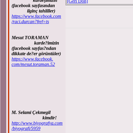
kardeşimizin
[Geri Dön]
(facebook sayfasından
ilginç tahliller)
https://www.facebook.com
/raci.durcan?fref=ts
Mesut TORAMAN
karde?imizin
(facebook sayfas?ndan
dikkate de?er görüntüler)
https://www.facebook.
com/mesut.toraman.52
M. Selami Çekmegil
kimdir!
http://www.biyografya.com
/biyografi/5959