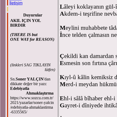
İletişim
L
âleyi koklayanın gül-
A
kdem-i teşrifine nev
Duyurular
AKIL IÇIN YOL
BIRDIR
M
eylini muhabbete tâd
İ
nce telden çalmasın n
(THERE IS but
ONE WAY for REASON)
Ç
ekildi kan damardan s
E
smesin son fırtına çâ
(
linkleri SAG TIKLAYIN
lütfen)
K
ıyl-û kâlin kemiksiz 
Sn.
Soner YALÇIN
'dan
M
erd-i meydan hükmü
dikkate değer bir yazı:
Edebiyatla
Ahmaklaştırma
E
hl-i sâlâ bîhaber ehl-
https://www.sozcu.com.tr/
2021/yazarlar/soner-yalcin
G
ayret-i dîniyede ihti
/edebiyatla-ahmaklastirma
-6335565/