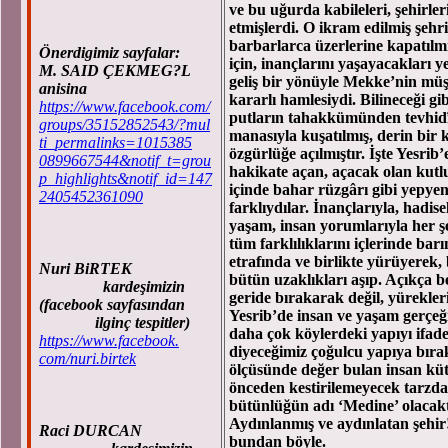
ve bu uğurda kabileleri, şehirler
etmişlerdi. O ikram edilmiş şeh
barbarlarca üzerlerine kapatılm
Önerdigimiz sayfalar:
için, inançlarını yaşayacakları 
M. SAID ÇEKMEG?L
geliş bir yönüyle Mekke’nin müşr
anisina
kararlı hamlesiydi. Bilineceği gib
https://www.facebook.com/
putların tahakkümünden tevhid
groups/35152852543/?mul
manasıyla kuşatılmış, derin bir 
ti_permalinks=1015385
özgürlüğe açılmıştır. İşte Yesrib
0899667544&notif_t=grou
hakikate açan, açacak olan kutlu 
p_highlights&notif_id=147
içinde bahar rüzgârı gibi yepyen
2405452361090
farklıydılar. İnançlarıyla, hadise
yaşam, insan yorumlarıyla her şe
tüm farklılıklarını içlerinde ba
etrafında ve birlikte yürüyerek, 
Nuri BiRTEK
bütün uzaklıkları aşıp. Açıkça b
kardeşimizin
geride bırakarak değil, yürekle
(facebook sayfasından
Yesrib’de insan ve yaşam gerçeği
ilginç tespitler)
daha çok köylerdeki yapıyı ifade
https://www.facebook.
diyeceğimiz çoğulcu yapıya bıra
com/nuri.birtek
ölçüsünde değer bulan insan kütle
önceden kestirilemeyecek tarzda 
bütünlüğün adı ‘Medine’ olacak
Aydınlanmış ve aydınlatan şehir
Raci DURCAN
bundan böyle.