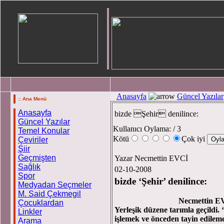
Anasayfa
Güncel Yazılar
:: Ana Menü
Anasayfa
bizde Şehir denilince:
Güncel Yazılar
Kullanıcı Oylama:
/ 3
Temel Konular
Kötü
Çok iyi
Çeviriler
Şiir
Geçmişten
Yazar Necmettin EVCİ
Sağlık
02-10-2008
Spor
bizde ‘Şehir’ denilince:
Medyadan Seçmeler
M. Said Çekmegil
Necmettin EV
Çocuklardan
Yerleşik düzene tarımla geçildi.
Linkler
işlemek ve önceden tayin edileme
Arama