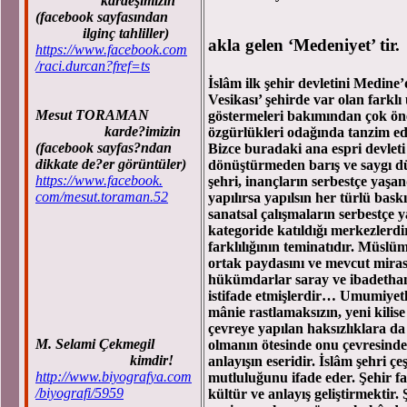
kardeşimizin
(facebook sayfasından
ilginç tahliller)
akla gelen ‘Medeniyet’ tir.
https://www.facebook.com
/raci.durcan?fref=ts
İslâm ilk şehir devletini Medine
Vesikası’ şehirde var olan farklı
Mesut TORAMAN
göstermeleri bakımından çok önem
karde?imizin
özgürlükleri odağında tanzim ed
(facebook sayfas?ndan
Bizce buradaki ana espri devlet
dikkate de?er görüntüler)
dönüştürmeden barış ve saygı dü
https://www.facebook.
şehri, inançların serbestçe yaş
com/mesut.toraman.52
yapılırsa yapılsın her türlü bask
sanatsal çalışmaların serbestçe 
kategoride katıldığı merkezlerd
farklılığının teminatıdır. Müslü
ortak paydasını ve mevcut miras
hükümdarlar saray ve ibadethane 
istifade etmişlerdir… Umumiyetle 
mânie rastlamaksızın, yeni kilise
çevreye yapılan haksızlıklara da
M. Selami Çekmegil
olmanın ötesinde onu çevresind
kimdir!
anlayışın eseridir. İslâm şehri çe
http://www.biyografya.com
mutluluğunu ifade eder. Şehir fa
/biyografi/5959
kültür ve anlayış geliştirmektir