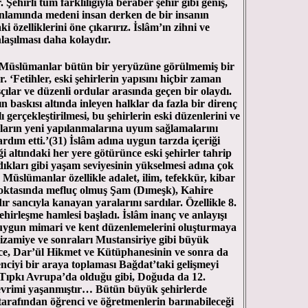
ehirli tüm farklılığıyla beraber şehir gibi geniş,
anlamında medeni insan derken de bir insanın
ki özelliklerini öne çıkarırız. İslâm’ın zihni ve
nlaşılması daha kolaydır.
a Müslümanlar bütün bir yeryüzüne görülmemiş bir
r. ‘Fetihler, eski şehirlerin yapısını hiçbir zaman
çılar ve düzenli ordular arasında geçen bir olaydı.
 baskısı altında inleyen halklar da fazla bir direnç
 gerçekleştirilmesi, bu şehirlerin eski düzenlerini ve
onların yeni yapılanmalarına uyum sağlamalarını
ardım etti.’(31) İslâm adına uygun tarzda içeriği
i altındaki her yere götürünce eski şehirler tahrip
kları gibi yaşam seviyesinin yükselmesi adına çok
 Müslümanlar özellikle adalet, ilim, tefekkür, kibar
 noktasında mefluç olmuş Şam (Dımeşk), Kahire
dır sancıyla kanayan yaralarını sardılar. Özellikle 8.
hirleşme hamlesi başladı. İslâm inanç ve anlayışı
 uygun mimari ve kent düzenlemelerini oluşturmaya
Nizamiye ve sonraları Mustansiriye gibi büyük
e, Dar’ül Hikmet ve Kütüphanesinin ve sonra da
nciyi bir araya toplaması Bağdat’taki gelişmeyi
. Tıpkı Avrupa’da olduğu gibi, Doğuda da 12.
devrimi yaşanmıştır… Bütün büyük şehirlerde
tarafından öğrenci ve öğretmenlerin barınabileceği