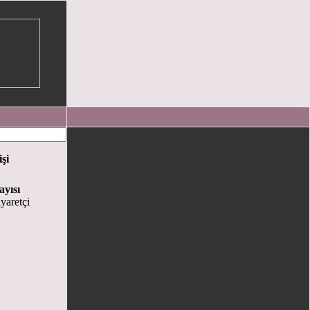
işi
ayısı
yaretçi