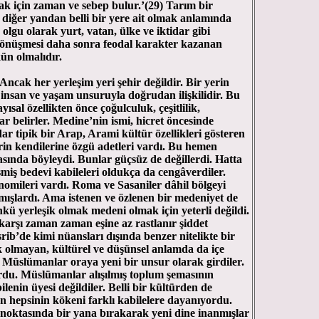
mak için zaman ve sebep bulur.’(29) Tarım bir
diğer yandan belli bir yere ait olmak anlamında
 olgu olarak yurt, vatan, ülke ve iktidar gibi
 dönüşmesi daha sonra feodal karakter kazanan
ün olmalıdır.
 Ancak her yerleşim yeri şehir değildir. Bir yerin
 insan ve yaşam unsuruyla doğrudan ilişkilidir. Bu
ayısal özellikten önce çoğulculuk, çeşitlilik,
lar belirler. Medine’nin ismi, hicret öncesinde
ar tipik bir Arap, Arami kültür özellikleri gösteren
erin kendilerine özgü adetleri vardı. Bu hemen
ında böyleydi. Bunlar güçsüz de değillerdi. Hatta
şmiş bedevi kabileleri oldukça da cengâverdiler.
nomileri vardı. Roma ve Sasaniler dâhil bölgeyi
ışlardı. Ama istenen ve özlenen bir medeniyet de
kü yerleşik olmak medeni olmak için yeterli değildi.
 karşı zaman zaman eşine az rastlanır şiddet
rib’de kimi nüansları dışında benzer nitelikte bir
ık olmayan, kültürel ve düşünsel anlamda da içe
a Müslümanlar oraya yeni bir unsur olarak girdiler.
rdu. Müslümanlar alışılmış toplum şemasının
ilenin üyesi değildiler. Belli bir kültürden de
n hepsinin kökeni farklı kabilelere dayanıyordu.
noktasında bir yana bırakarak yeni dine inanmışlar