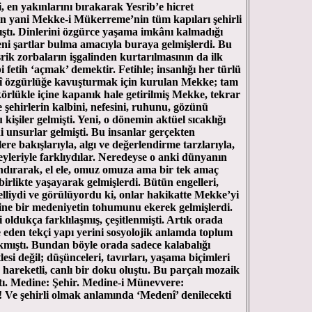
i, en yakınlarını bırakarak Yesrib’e hicret
rin yani Mekke-i Mükerreme’nin tüm kapıları şehirli
ıştı. Dinlerini özgürce yaşama imkânı kalmadığı
yeni şartlar bulma amacıyla buraya gelmişlerdi. Bu
ik zorbaların işgalinden kurtarılmasının da ilk
i fetih ‘açmak’ demektir. Fetihle; insanlığı her türlü
î özgürlüğe kavuşturmak için kurulan Mekke; tam
körlükle içine kapanık hale getirilmiş Mekke, tekrar
’e şehirlerin kalbini, nefesini, ruhunu, gözünü
kişiler gelmişti. Yeni, o dönemin aktüel sıcaklığı
i unsurlar gelmişti. Bu insanlar gerçekten
lere bakışlarıyla, algı ve değerlendirme tarzlarıyla,
yleriyle farklıydılar. Neredeyse o anki dünyanın
rındırarak, el ele, omuz omuza ama bir tek amaç
birlikte yaşayarak gelmişlerdi. Bütün engelleri,
elliydi ve görülüyordu ki, onlar hakikatte Mekke’yi
rine bir medeniyetin tohumunu ekerek gelmişlerdi.
 oldukça farklılaşmış, çeşitlenmişti. Artık orada
 eden tekçi yapı yerini sosyolojik anlamda toplum
kmıştı. Bundan böyle orada sadece kalabalığı
si değil; düşünceleri, tavırları, yaşama biçimleri
hareketli, canlı bir doku oluştu. Bu parçalı mozaik
tı. Medine: Şehir. Medine-i Münevvere:
! Ve şehirli olmak anlamında ‘Medenî’ denilecekti