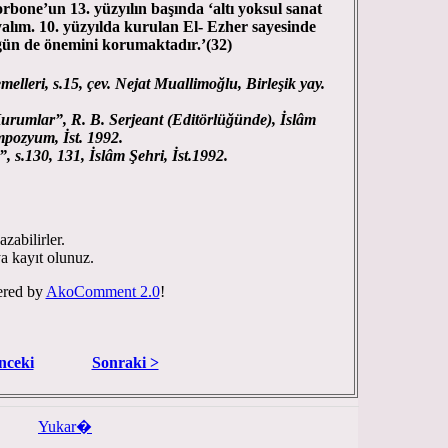
rbone’un 13. yüzyılın başında ‘altı yoksul sanat
ayalım. 10. yüzyılda kurulan El- Ezher sayesinde
gün de önemini korumaktadır.’(32)
elleri, s.15, çev. Nejat Muallimoğlu, Birleşik yay.
rumlar”, R. B. Serjeant (Editörlüğünde), İslâm
mpozyum, İst. 1992.
”, s.130, 131, İslâm Şehri, İst.1992.
zabilirler.
ya kayıt olunuz.
red by
AkoComment 2.0
!
nceki
Sonraki >
Yukar�