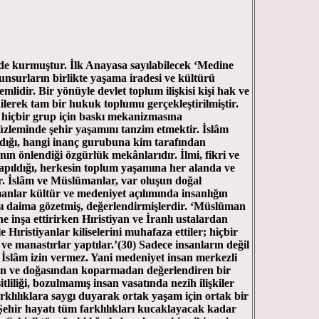
’de kurmuştur. İlk Anayasa sayılabilecek ‘Medine
 unsurların birlikte yaşama iradesi ve kültürü
lidir. Bir yönüyle devlet toplum ilişkisi kişi hak ve
ilerek tam bir hukuk toplumu gerçekleştirilmiştir.
i hiçbir grup için baskı mekanizmasına
zleminde şehir yaşamını tanzim etmektir. İslâm
andığı, hangi inanç gurubuna kim tarafından
ının önlendiği özgürlük mekânlarıdır. İlmi, fikri ve
yapıldığı, herkesin toplum yaşamına her alanda ve
ir. İslâm ve Müslümanlar, var oluşun doğal
manlar kültür ve medeniyet açılımında insanlığın
ı daima gözetmiş, değerlendirmişlerdir. ‘Müslüman
inşa ettirirken Hıristiyan ve İranlı ustalardan
Hıristiyanlar kiliselerini muhafaza ettiler; hiçbir
 ve manastırlar yaptılar.’(30) Sadece insanların değil
 İslâm izin vermez. Yani medeniyet insan merkezli
en ve doğasından koparmadan değerlendiren bir
şitliliği, bozulmamış insan vasatında nezih ilişkiler
rklılıklara saygı duyarak ortak yaşam için ortak bir
. Şehir hayatı tüm farklılıkları kucaklayacak kadar