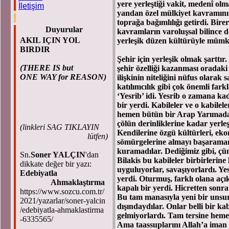
yere yerleştiği vakit, medenî ol
İletişim
yandan özel mülkiyet kavramını 
toprağa bağımlılığı getirdi. Birer
Duyurular
kavramların varoluşsal bilince
AKIL IÇIN YOL
yerleşik düzen kültürüyle mümk
BIRDIR
Şehir için yerleşik olmak şarttır.
(THERE IS but
şehir özelliği kazanması oradaki
ONE WAY for REASON)
ilişkinin niteliğini nüfus olarak s
katılımcılık gibi çok önemli fark
‘Yesrib’ idi. Yesrib o zamana kad
bir yerdi. Kabileler ve o kabilel
hemen bütün bir Arap Yarımadas
çölün derinliklerine kadar yerle
(
linkleri SAG TIKLAYIN
Kendilerine özgü kültürleri, eko
lütfen)
sömürgelerine almayı başaramam
kuramadılar. Dediğimiz gibi, çün
Sn.
Soner YALÇIN
'dan
Bilakis bu kabileler birbirlerine
dikkate değer bir yazı:
uyguluyorlar, savaşıyorlardı. Yes
Edebiyatla
yerdi. Oturmuş, farklı olana aç
Ahmaklaştırma
kapalı bir yerdi. Hicretten sonr
https://www.sozcu.com.tr/
Bu tam manasıyla yeni bir unsu
2021/yazarlar/soner-yalcin
dışındaydılar. Onlar belli bir kab
/edebiyatla-ahmaklastirma
gelmiyorlardı. Tam tersine heme
-6335565/
Ama taassuplarını Allah’a iman 