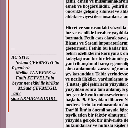
geniş, esnek ve müsamahakârdır. Ş
esnek ve hoşgörülüdür. Şehirli 
öncelikle gelişmiş zihinsel ve ahla
ahlaki seviyesi ileri insanlarca a
Hicret ve sonrasındaki yüzyıld
hız ve esenlikle beraber yayıldıla
bozmadı. Fetih esas olarak savaş
Bizans ve Sasani imparatorlarının
göstermedi. Fethin bu kadar hızlı
____________________
belirli özelliklerini koruyarak 
BU SITE
kolaylaştıran bir tür tekâmüle y
Selami ÇEKMEG?L’in
yani cihanşümul barışı egemenliğ
Yegenleri:
olma anlamında zarara uğramadı
Melike TANBERK ve
şey kazandılar. Tabir yerindeyse
Fatih ZEYVELI'nin
ve nezih ilişkiler, yardımlaşma
beyaz.net ekibi ile birlikte
(Fustat) gibi şehirlerin yüzyıllar
M.Said ÇEKMEGIL
yüzyıldan sonra tam anlamıyla şe
an?
her yerde kendi müesseselerine
sina ARMAGANIDIR!
başladı. ‘9. Yüzyıldan itibaren 
medreselerin kurulmasından önc
Dar’ül İlm’in önemli sayıda öğre
teşvik eden bir faktör olmuştur
yüzyılda gerçek bir üniversite 
hükümdarlar ve nüfuzlu kişiler 