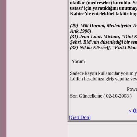
okullar (medreseler) kuruldu. So
ustası’ için yaratıldığını unutm
Kahire’de entelektüel faktör bu
(29)
- Will Durant, Medeniyetin Tem
Ank.1996)
(31)-
Jean-Louis Michon, “Dini Ku
Şehri, BM’nin düzenlediği bir se
(32)-
Nikita Elisséeff, “Fiziki Plan
Yorum
Sadece kayıtlı kullanıcılar yorum ya
Lütfen hesabınıza giriş yapınız ve
Powe
Son Güncelleme ( 02-10-2008 )
< Ö
[Geri Dön]