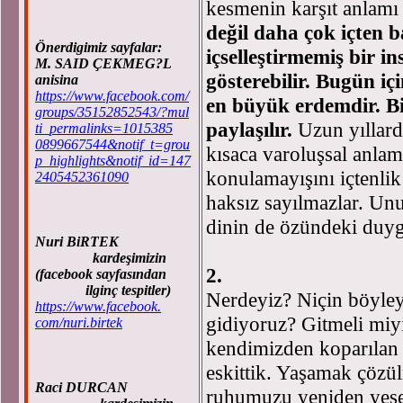
kesmenin karşıt anlamı 
değil daha çok içten 
Önerdigimiz sayfalar:
içselleştirmemiş bir i
M. SAID ÇEKMEG?L
gösterebilir. Bugün iç
anisina
https://www.facebook.com/
en büyük erdemdir. Bi
groups/35152852543/?mul
paylaşılır.
Uzun yıllardı
ti_permalinks=1015385
0899667544&notif_t=grou
kısaca varoluşsal anlam
p_highlights&notif_id=147
konulamayışını içtenlik
2405452361090
haksız sayılmazlar. Unu
dinin de özündeki duy
Nuri BiRTEK
kardeşimizin
2.
(facebook sayfasından
ilginç tespitler)
Nerdeyiz? Niçin böyley
https://www.facebook.
gidiyoruz? Gitmeli miy
com/nuri.birtek
kendimizden koparılan 
eskittik. Yaşamak çözü
Raci DURCAN
ruhumuzu yeniden yeşe