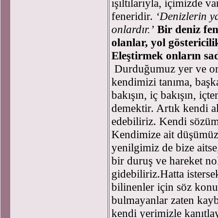
ışıltılarıyla, içimizde 
feneridir.
‘Denizlerin ya
onlardır.’
Bir deniz fe
olanlar, yol göstericil
Eleştirmek onların sad
Durduğumuz yer ve ora
kendimizi tanıma, başk
bakışın, iç bakışın, içte
demektir. Artık kendi 
edebiliriz. Kendi sözüm
Kendimize ait düşümüz,
yenilgimiz de bize aits
bir duruş ve hareket no
gidebiliriz.Hatta ister
bilinenler için söz ko
bulmayanlar zaten kay
kendi yerimizle kanıtla