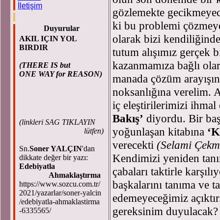
İletişim
gözlemekte gecikmeyec
ki bu problemi çözmeye
Duyurular
olarak bizi kendiliğinde
AKIL IÇIN YOL
BIRDIR
tutum alışımız gerçek bi
kazanmamıza bağlı olar
(THERE IS but
ONE WAY for REASON)
manada çözüm arayışınd
noksanlığına verelim.
iç eleştirilerimizi ihm
Bakış’
diyordu. Bir ba
(
linkleri SAG TIKLAYIN
yoğunlaşan kitabına
‘K
lütfen)
verecekti
(Selami Çekm
Sn.
Soner YALÇIN
'dan
Kendimizi yeniden tan
dikkate değer bir yazı:
Edebiyatla
çabaları taktirle karşı
Ahmaklaştırma
başkalarını tanıma ve 
https://www.sozcu.com.tr/
2021/yazarlar/soner-yalcin
edemeyeceğimiz açıktır.
/edebiyatla-ahmaklastirma
gereksinim duyulacak? 
-6335565/