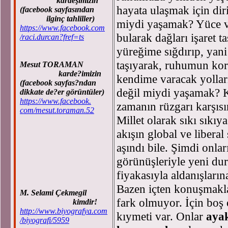
kardeşimizin
hayata ulaşmak için diri
(facebook sayfasından
ilginç tahliller)
miydi yaşamak? Yüce va
https://www.facebook.com
bularak dağları işaret 
/raci.durcan?fref=ts
yüreğime sığdırıp, yani
taşıyarak, ruhumun kor
Mesut TORAMAN
karde?imizin
kendime varacak yolları
(facebook sayfas?ndan
değil miydi yaşamak? K
dikkate de?er görüntüler)
https://www.facebook.
zamanın rüzgarı karşısınd
com/mesut.toraman.52
Millet olarak sıkı sıkı
akışın global ve liberal
aşındı bile. Şimdi onl
görünüşleriyle yeni du
fiyakasıyla aldanışları
Bazen içten konuşmakl
M. Selami Çekmegil
fark olmuyor. İçin boş
kimdir!
http://www.biyografya.com
kıymeti var. Onlar
ayak
/biyografi/5959