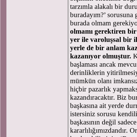
tarzımla alakalı bir du
buradayım?’ sorusuna g
burada olmam gerekiyo
olmamı gerektiren bir
yer ile varoluşsal bir 
yerle de bir anlam ka
kazanıyor olmuştur.
K
başlaması ancak mevcut
derinliklerin yitirilm
mümkün olanı imkansız 
hiçbir pazarlık yapmaks
kazandıracaktır. Biz b
başkasına ait yerde d
istersiniz sorusu kendili
başkasının değil sadec
kararlılığımızdandır. O