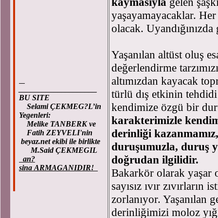
kaymasıyla
gelen şaşkı
yaşayamayacaklar. Her 
olacak. Uyandığınızda 
Yaşanılan altüst oluş es
değerlendirme tarzımızı
altımızdan kayacak to
____________________
türlü dış etkinin tehdid
BU SITE
kendimize özgü bir du
Selami ÇEKMEG?L’in
Yegenleri:
karakterimizle kendim
Melike TANBERK ve
derinliği kazanmamız
Fatih ZEYVELI'nin
beyaz.net ekibi ile birlikte
duruşumuzla, duruş ye
M.Said ÇEKMEGIL
doğrudan ilgilidir.
an?
sina ARMAGANIDIR!
Bakarkör olarak yaşar
sayısız ıvır zıvırların i
zorlanıyor. Yaşanılan g
derinliğimizi moloz yığ