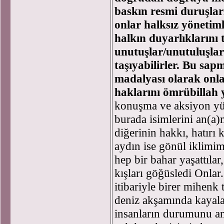
baskın resmi duruşlar
onlar halksız yönetim
halkın duyarlıklarını
unutuşlar/unutuluşla
taşıyabilirler. Bu sa
madalyası olarak onl
haklarını ömrübillah y
konuşma ve aksiyon yü
burada isimlerini an(a
diğerinin hakkı, hatırı
aydın ise gönül iklimim
hep bir bahar yaşattıla
kışları göğüsledi Onlar.
itibariyle birer mihenk ta
deniz akşamında kayala
insanların durumunu an