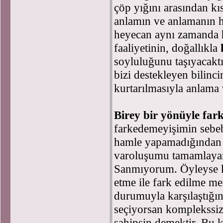
çöp yığını arasından k
anlamın ve anlamanın h
heyecan aynı zamanda
faaliyetinin, doğallıkla
soyluluğunu taşıyacakt
bizi destekleyen bilinc
kurtarılmasıyla anlama
Birey bir yönüyle far
farkedemeyişimin sebeb
hamle yapamadığından d
varoluşumu tamamlaya
Sanmıyorum. Öyleyse ke
etme ile fark edilme me
durumuyla karşılaştığın
seçiyorsan komplekssiz,
sahipsin demektir. Bu k