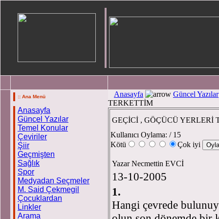
Anasayfa
Güncel Yazılar
:: Ana Menü
TERKETTİM
Anasayfa
Güncel Yazılar
GEÇİCİ , GÖÇÜCÜ YERLERİ
Temel Konular
Kullanıcı Oylama:
/ 15
Çeviriler
Kötü
Çok iyi
Şiir
Geçmişten
Sağlık
Yazar Necmettin EVCİ
Spor
13-10-2005
Medyadan Seçmeler
M. Said Çekmegil
1.
Çocuklardan
Hangi çevrede bulunuyo
Linkler
Arama
olun son dönemde bir ko