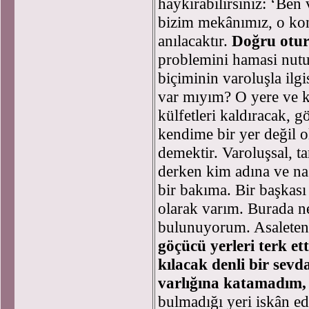
haykırabilirsiniz: ‘Ben
bizim mekânımız, o k
anılacaktır.
Doğru otur
problemini hamasi nutu
biçiminin varoluşla ilg
var mıyım? O yere ve ko
külfetleri kaldıracak,
kendime bir yer değil o
demektir. Varoluşsal, ta
derken kim adına ve na
bir bakıma. Bir başkas
olarak varım. Burada n
bulunuyorum. Asalete
göçücü yerleri terk et
kılacak denli bir sevd
varlığına katamadım
bulmadığı yeri iskân ed