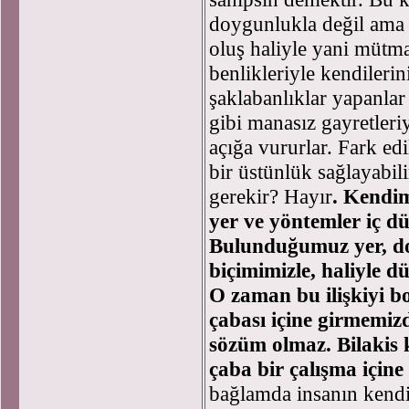
doygunlukla değil ama 
oluş haliyle yani mütm
benlikleriyle kendileri
şaklabanlıklar yapanlar
gibi manasız gayretleri
açığa vururlar. Fark ed
bir üstünlük sağlayabil
gerekir? Hayır
. Kendim
yer ve yöntemler iç d
Bulunduğumuz yer, do
biçimimizle, haliyle dü
O zaman bu ilişkiyi b
çabası içine girmemizd
sözüm olmaz. Bilakis 
çaba bir çalışma içine
bağlamda insanın kendin