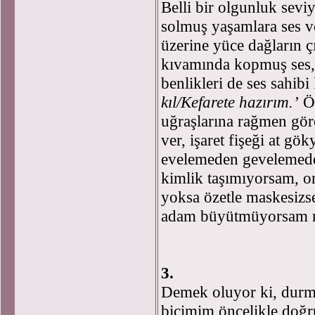
Belli bir olgunluk sevi
solmuş yaşamlara ses ve
üzerine yüce dağların çığ
kıvamında kopmuş ses,
benlikleri de ses sahibi
kıl/Kefarete hazırım.’
Öy
uğraşlarına rağmen gör
ver, işaret fişeği at g
evelemeden gevelemede
kimlik taşımıyorsam, or
yoksa özetle maskesizs
adam büyütmüyorsam ni
3.
Demek oluyor ki, durm
biçimim öncelikle doğr