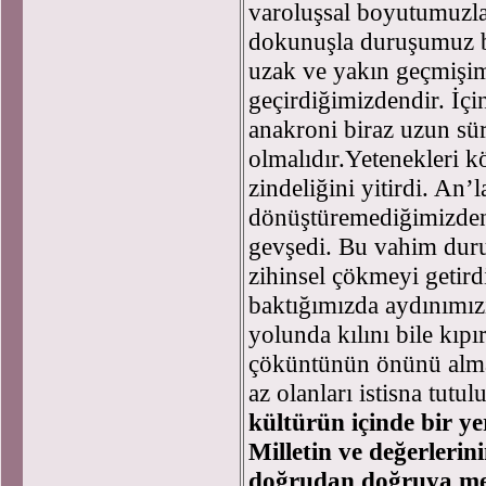
varoluşsal boyutumuzla 
dokunuşla duruşumuz b
uzak ve yakın geçmişim
geçirdiğimizdendir. İ
anakroni biraz uzun sü
olmalıdır.Yetenekleri k
zindeliğini yitirdi. An’l
dönüştüremediğimizden
gevşedi. Bu vahim duru
zihinsel çökmeyi getird
baktığımızda aydınımı
yolunda kılını bile kıp
çöküntünün önünü almayı
az olanları istisna tutul
kültürün içinde bir ye
Milletin ve değerlerin
doğrudan doğruya mevz