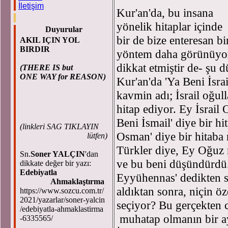
İletişim
Kur'an'da, bu insana
yönelik hitaplar içinde
Duyurular
bir de bize enteresan bi
AKIL IÇIN YOL
BIRDIR
yöntem daha görünüyo
dikkat etmiştir de- şu 
(THERE IS but
ONE WAY for REASON)
Kur'an'da 'Ya Beni İsrail
kavmin adı; İsrail oğull
hitap ediyor. Ey İsrail 
Beni İsmail' diye bir h
(
linkleri SAG TIKLAYIN
Osman' diye bir hitaba
lütfen)
Türkler diye, Ey Oğuz n
Sn.
Soner YALÇIN
'dan
ve bu beni düşündürdü.
dikkate değer bir yazı:
Edebiyatla
Eyyühennas' dedikten s
Ahmaklaştırma
aldıktan sonra, niçin öze
https://www.sozcu.com.tr/
2021/yazarlar/soner-yalcin
seçiyor? Bu gerçekten c
/edebiyatla-ahmaklastirma
muhatap olmanın bir ayr
-6335565/