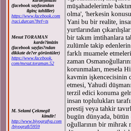
kardeşimizin
müşahadelerimle baktım:
(facebook sayfasından
ilginç tahliller)
olma', 'herkesin konusu
https://www.facebook.com
Yani bu bir realite, insa
/raci.durcan?fref=ts
yurtlarından çıkarılışlar
bir takım imtihanlara tab
Mesut TORAMAN
karde?imizin
zulümle takip edenleri
(facebook sayfas?ndan
farklı muamele etmeleri
dikkate de?er görüntüler)
https://www.facebook.
zaman Osmanoğullarının
com/mesut.toraman.52
korunmaları, mesela Hitl
kavmin işkencecisinin d
etmesi, Yahudi düşmanı
terzil edici konuma ge
insan toplulukları tara
prestij veya tahkir tav
M. Selami Çekmegil
bugün dünyada, bütün dü
kimdir!
http://www.biyografya.com
oğullarının bir mihrak 
/biyografi/5959