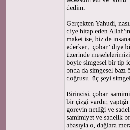
dedim.
Gerçekten Yahudi, nası
diye hitap eden Allah'ım
maket ise, biz de insan
ederken, 'çoban' diye bi
üzerinde meselelerimiz
böyle simgesel bir tip
onda da simgesel bazı ö
doğrusu üç şeyi simgel
Birincisi, çoban samim
bir çizgi vardır, yaptığ
görevin netliği ve sadel
samimiyet ve sadelik onu
abasıyla o, dağlara mera