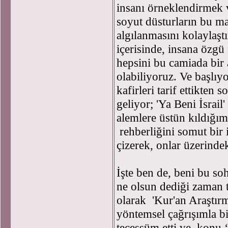
insanı örneklendirmek 
soyut düsturların bu ma
algılanmasını kolaylaştı
içerisinde, insana özgü 
hepsini bu camiada bir
olabiliyoruz. Ve başlıy
kafirleri tarif ettikten 
geliyor; 'Ya Beni İsrail
alemlere üstün kıldığım
rehberliğini somut bir 
çizerek, onlar üzerindeki
İşte ben de, beni bu s
ne olsun dediği zaman 
olarak 'Kur'an Araştırma
yöntemsel çağrışımla bi
tecessüm etti ve konu ‘