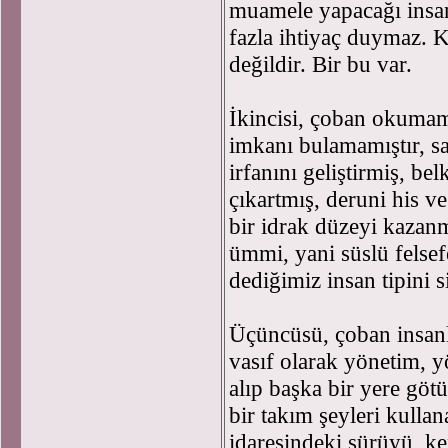
muamele yapacağı insanl
fazla ihtiyaç duymaz.
değildir. Bir bu var.
İkincisi, çoban okumamı
imkanı bulamamıştır, sa
irfanını geliştirmiş, bel
çıkartmış, deruni his v
bir idrak düzeyi kazanm
ümmi, yani süslü felsef
dediğimiz insan tipini s
Üçüncüsü, çoban insanl
vasıf olarak yönetim, y
alıp başka bir yere göt
bir takım şeyleri kullan
idaresindeki sürüyü ke