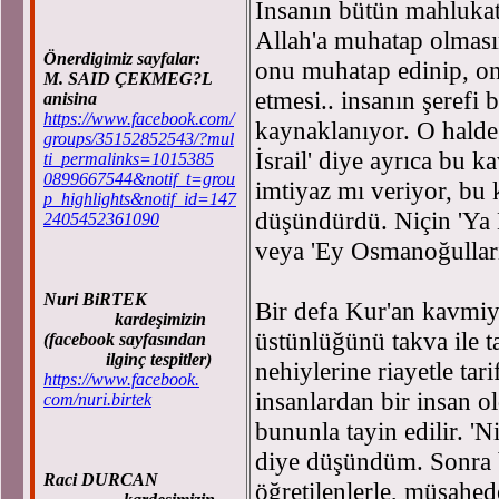
İnsanın bütün mahlukat 
Allah'a muhatap olması
Önerdigimiz sayfalar:
onu muhatap edinip, ona
M. SAID ÇEKMEG?L
etmesi.. insanın şerefi
anisina
https://www.facebook.com/
kaynaklanıyor. O halde 
groups/35152852543/?mul
İsrail' diye ayrıca bu 
ti_permalinks=1015385
0899667544&notif_t=grou
imtiyaz mı veriyor, bu 
p_highlights&notif_id=147
düşündürdü. Niçin 'Ya 
2405452361090
veya 'Ey Osmanoğulları'
Nuri BiRTEK
Bir defa Kur'an kavmiyet
kardeşimizin
üstünlüğünü takva ile t
(facebook sayfasından
ilginç tespitler)
nehiylerine riayetle tari
https://www.facebook.
insanlardan bir insan 
com/nuri.birtek
bununla tayin edilir. '
diye düşündüm. Sonra ba
Raci DURCAN
öğretilenlerle, müşahe