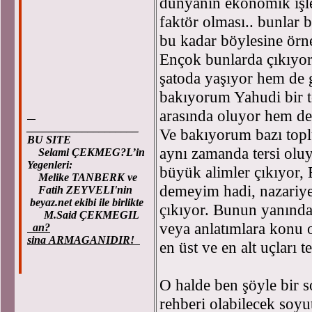
dünyanın ekonomik işley
faktör olması.. bunlar 
bu kadar böylesine örn
Ençok bunlarda çıkıyo
şatoda yaşıyor hem de g
bakıyorum Yahudi bir 
arasında oluyor hem de 
____________________
Ve bakıyorum bazı toplu
BU SITE
aynı zamanda tersi oluy
Selami ÇEKMEG?L’in
Yegenleri:
büyük alimler çıkıyor, 
Melike TANBERK ve
demeyim hadi, nazariyec
Fatih ZEYVELI'nin
beyaz.net ekibi ile birlikte
çıkıyor. Bunun yanında
M.Said ÇEKMEGIL
veya anlatımlara konu o
an?
sina ARMAGANIDIR!
en üst ve en alt uçları t
O halde ben şöyle bir s
rehberi olabilecek soyut