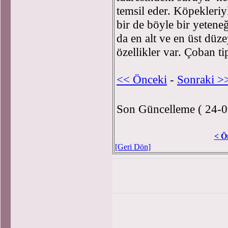
temsil eder. Köpekleri
bir de böyle bir yetene
da en alt ve en üst düz
özellikler var. Çoban ti
<< Önceki
-
Sonraki >
Son Güncelleme ( 24-0
< Ö
[Geri Dön]