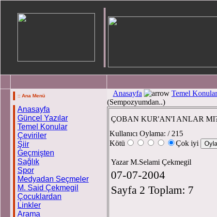
Anasayfa
Temel Konula
:: Ana Menü
(Sempozyumdan..)
Anasayfa
Güncel Yazılar
ÇOBAN KUR'AN'I ANLAR MI? 
Temel Konular
Kullanıcı Oylama:
/ 215
Çeviriler
Kötü
Çok iyi
Şiir
Geçmişten
Sağlık
Yazar M.Selami Çekmegil
Spor
07-07-2004
Medyadan Seçmeler
M. Said Çekmegil
Sayfa 2 Toplam: 7
Çocuklardan
Linkler
Arama