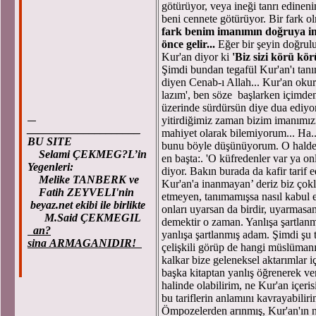
götürüyor, veya ineği tanrı edin
beni cennete götürüyor. Bir fark o
fark benim imanımın doğruya ima
önce gelir...
Eğer bir şeyin doğrulu
Kur'an diyor ki
'Biz sizi körü kör
Şimdi bundan tegafül Kur'an'ı tan
diyen Cenab-ı Allah... Kur'an oku
lazım', ben söze başlarken içimden 
üzerinde sürdürsün diye dua ediyo
yitirdiğimiz zaman bizim imanımızı
____________________
mahiyet olarak bilemiyorum... Ha.
BU SITE
bunu böyle düşünüyorum. O halde k
Selami ÇEKMEG?L’in
en başta:. 'O küfredenler var ya on
Yegenleri:
diyor. Bakın burada da kafir tarif e
Melike TANBERK ve
Kur'an'a inanmayan’ deriz biz çok
Fatih ZEYVELI'nin
etmeyen, tanımamışsa nasıl kabul 
beyaz.net ekibi ile birlikte
onları uyarsan da birdir, uyarmasan 
M.Said ÇEKMEGIL
demektir o zaman. Yanlışa şartla
an?
yanlışa şartlanmış adam. Şimdi şu t
sina ARMAGANIDIR!
çelişkili görüp de hangi müslüman
kalkar bize geleneksel aktarımlar
başka kitaptan yanlış öğrenerek ver
halinde olabilirim, ne Kur'an içeris
bu tariflerin anlamını kavrayabilir
Ömpozelerden arınmış, Kur'an'ın n