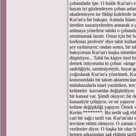
çobandadır işte. O halde Kur'an'ı 
hayatı iyi gözlemleyen çoban anlar
akademisyen ise fildişi kulelerde ür
Kur'an'a bir bakıştır. Aslında İsla
üretilen nazariyelerden arınarak o 
anlmaya yönelirse tabiki o çobandan
unutmamak lazım. Onun için bir bak
korkmaz profesör' diye tabir kull
şey uyduruyor; ondan sonra, bir ta
bakıyorsun Kur'an'ı başka nimetlerin
düşürüyor... Tabii bu kişiye özel
demek istiyorumu ki çoban -simge 
sadeliğiyle, samimiyetiyle, hayat 
yoğrularak Kur'an'a yönelmek, Kur'
konusundaki bir takım aktarımcılar
mülahazalarla mael yazılırken, terc
kelimeler kavramlar değiştiriliyor
bir kanaat var. Şimdi okuyor; bir 
kanaatiyle çelişiyor, ve ne yapıyo
kelime değişikliği yapıyor. Örnek
Kerim.********. Bu nedir sağ ehli
cari bir sağcı tarifi var. Kur'an'ak
tercüme ettimi olmuyor. O zaman ne
verilenler diyor. O başka bir olay
hemen arkasından sağ ehlinin tarifin