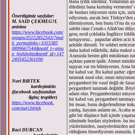
Bana iyilik istediniz. Yollarımın a
dilediniz bana kurtuluş vermesini
de bunları istiyorum sizin için, siz
Önerdigimiz sayfalar:
ediyorum, ancak ben Türkiye'de
M. SAID ÇEKMEG?L
dilemiyorum, ben bunu O'nu da yar
anisina
sahibi olan Cenab-ı Allah'tan dili
https://www.facebook.com/
genç nesil çoklukla İngilizce bildik
groups/35152852543/?mul
tartışıyoruz.. papazlar aklen aciz ka
ti_permalinks=1015385
şekilde direndi. Ve sohbet netices
0899667544&notif_t=grou
daha kabul edilebilir, daha makul
p_highlights&notif_id=147
Aranızda benim gibi müslüman ismi
2405452361090
açıktan patent işidir. Ahmet müslü
taşıyan var mı bilmiyorum. Ama biz
bir kabul var. Bu kabul şudur: eğe
tanımak nasıl olur, onun misyonunu, 
Nuri BiRTEK
peygamberi bir vasıf değil de faraza
kardeşimizin
peygamberi tanımak değildir. Böyl
(facebook sayfasından
adam olur. Peygamberimizi misyon
ilginç tespitler)
bir kabul var, peygamberi tanımay
https://www.facebook.
bir insan, bunu değerlendirme imka
com/nuri.birtek
yanlış, hayatın anlamı ne, Acaba n
gibi bir düşünce hali içinde yaşar
zihnimde bunları söylerken- bu in
yüzlerinizden, nasiyelerinizden a
Raci DURCAN
olduğunu hissediyorum aranızda. B