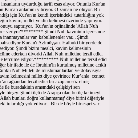
 insanların uydurduğu tarifi esas alıyor. Onunla Kur'an
n Kur'an anlamını yitiriyor. O zaman ne oluyor. Bu
dığı için Kur'an'ın kendi içerisindeki tutarlılığını yok
eğin kavim, millet ve din kelimesi üzerinde yapılıyor.
onuyu saptırıyor. Kur'an'ın orjinalinde 'Allah Nuh
haber veriyor'********* Şimdi Nuh kavminin içerisinde
 inanmayanlar var, kabullenenler var... Şimdi
 bahsediyor Kur'an'ı Azimüşşan. Halbuki bir yerde de
sediyor. Şimdi bizim mealci, kavim kelimesinin
rcüme ederken diyorki Allah Nuh milletine terzil edici
öyle tercüme ediyor.********** Nuh milletine terzil edici
er bir ifade ile de İbrahim'in kurtulmuş milletine acıklı
Çünkü Nuh Milleti de müslümanlardan ve dolayısıyla
avim kelimesini millet diye çevirince Kur’anla cennet
r’an ağzından terzil edici bir azaptan söz etmiş
e ile buradakinin arasındaki çelişkiyi sen
le birşey. Şimdi üçü de Arapça olan bu üç kelimeyi
llah bunları doğru kullanmamış' diye birini diğeriyle
ki tutarlılığı yok ediyor... Bir de böyle bir espri var...