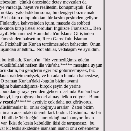
 tebessüm, 'çünkü öncesinde detay mevzuları da
e varacağı, hayat ve realitesini konuşmuştuk. Bir
u noktayı yakaladıktan sonra, bu dengeyi bozmamak
 Bir baktım o topluluktan bir kesim peşimden geliyor.
 Finlandiya kahvesinden içtim, masada da sohbeti
kkında kitap listesi sordular; İngilizce-Fransızca... Ben
 zayıf- Muhammed Hamidullah'ın İslama Giriş'inden
ercümesinden bahsettim, Reca Garodi'nin İslamın
 M. Pickthall’ün Kur'an tercümesinden bahsettim. Onun,
undan anlattım... Not aldılar, vedalaşım ve ayrıldım.
 bu ictihadı, Kur'an'ın, “biz vermediğimiz gücün
yükellifullahü nefsen illa vüs’aha'***** mesajına uygun
ocukların, bu gençlerin eğer biz götürmemişsek, biz
 olarak nakletmemişsek, ve bu adam bundan habersizse,
. O zaman Kur'an'daki -bugün bizim avami
ığını bulamadığımız- birçok şeyin de yerine
buradan şuraya yeniden gelicem- aslında Kur'an bize
meyi, hep doğruyu hedef almayı telkin ediyor... Bunu
w reşeda’
****** ayetiyle çok daha net görüyoruz.
üslümanlar ki, onlar doğruyu ararlar.' Zaten bizim
imanı arasındaki önemli fark budur. Düşünün.. biz bir
 Hintli de 'bir ineğin' tanrı olduğuna inanıyor. İman
var. İkisi de kesin kabuldür, ikisi de tartışmasız.. bu
 var ki: teslis akidesine inananın inancı onu cehenneme