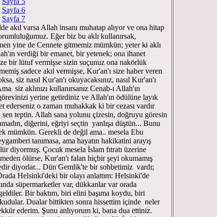
Sayfa 5
Sayfa 6
Sayfa 7
de akıl varsa Allah insanı muhatap alıyor ve ona hitap
sorumluluğumuz. Eğer biz bu aklı kullanırsak,
men yine de Cennete gitmemiz mümkün; yeter ki aklı
h'ın verdiği bir emanet, bir yetenek; ona ihanet
ize bir lütuf vermişse sizin suçunuz ona nakörlük
termemiş sadece akıl vermişse, Kur'an'ı size haber veren
sa, siz nasıl Kur'an'ı okuyacaksınız, nasıl Kur'an'ı
a siz aklınızı kullanırsanız Cenab-ı Allah'ın
örevinizi yerine getirdiniz ve Allah'ın ödülüne layık
t ederseniz o zaman muhakkak ki bir cezası vardır
en teptin. Allah sana yolunu çizesin, doğruyu göresin
anmadın, diğerini, eğriyi seçtin yanlışa düştün... Bunu
mek mümkün. Gerekli de değil ama.. mesela Ebu
eygamberi tanımasa, ama hayatın hakikatini arayış
ür diyormuş. Çocuk mesela İslam fıtratı üzerine
meden ölürse, Kur'an'ı falan hiçbir şeyi okumamış
 diyorlar... Dün Gemlik'te bir sohbetimiz vardı;
rada Helsinki'deki bir olayı anlattım: Helsinki'de
tında süpermarketler var, dükkanlar var orada
ldiler. Bir baktım, biri elini başıma koydu, biri
udular. Dualar bittikten sonra hissettim içinde neler
şekkür ederim. Şunu anlıyorum ki, bana dua ettiniz.