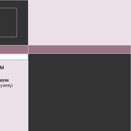
işi
ayısı
yaretçi