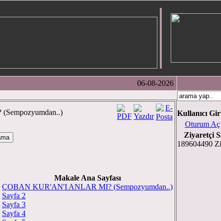
06-08-2026
(Sempozyumdan..)
Kullanıcı Gir
Oturum Aç
Ziyaretçi S
189604490 Zi
Makale Ana Sayfası
ÇOBAN KUR'AN'I ANLAR MI? (Sempozyumdan..)
Sayfa 2
Sayfa 3
Sayfa 4