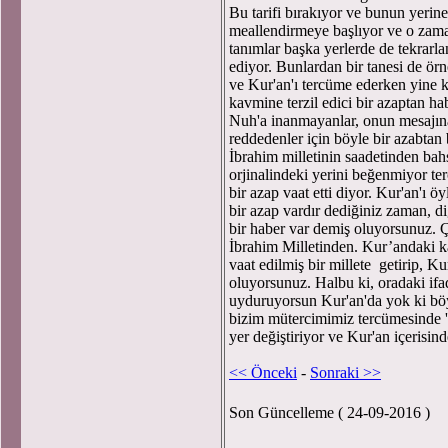
Bu tarifi bırakıyor ve bunun yerine
meallendirmeye başlıyor ve o zama
tanımlar başka yerlerde de tekrarlan
ediyor. Bunlardan bir tanesi de örn
ve Kur'an'ı tercüme ederken yine k
kavmine terzil edici bir azaptan 
Nuh'a inanmayanlar, onun mesajına
reddedenler için böyle bir azabtan
İbrahim milletinin saadetinden bah
orjinalindeki yerini beğenmiyor te
bir azap vaat etti diyor. Kur'an'ı 
bir azap vardır dediğiniz zaman, diğ
bir haber var demiş oluyorsunuz. 
İbrahim Milletinden. Kur’andaki k
vaat edilmiş bir millete getirip, Ku
oluyorsunuz. Halbu ki, oradaki ifad
uyduruyorsun Kur'an'da yok ki böy
bizim mütercimimiz tercümesinde 'A
yer değiştiriyor ve Kur'an içerisinde
<< Önceki
-
Sonraki >>
Son Güncelleme ( 24-09-2016 )