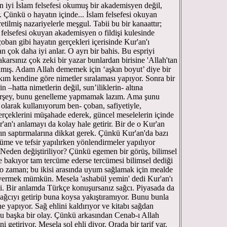
en iyi İslam felsefesi okumuş bir akademisyen değil,
. Çünkü o hayatın içinde... İslam felsefesi okuyan
etilmiş nazariyelerle meşgul. Tabii bu bir kanaattır;
m felsefesi okuyan akademisyen o fildişi kulesinde
çoban gibi hayatın gerçekleri içerisinde Kur'an'ı
 çok daha iyi anlar. O ayrı bir bahis. Bu espriyi
arsınız çok zeki bir yazar bunlardan birisine 'Allah'tan
anmış. Adam Allah dememek için ‘aşkın boyut’ diye bir
kım kendine göre nimetler sıralaması yapıyor. Sonra bir
 –hatta nimetlerin değil, sun’iliklerin- altına
 birşey, bunu genelleme yapmamak lazım. Ama şunu
olarak kullanıyorum ben- çoban, safiyetiyle,
gerçeklerini müşahade ederek, güncel meselelerin içinde
an'ı anlamayı da kolay hale getirir. Bir de o Kur'an
ın saptırmalarına dikkat gerek. Çünkü Kur'an'da bazı
üme ve tefsir yapılırken yönlendirmeler yapılıyor
. Neden değiştiriliyor? Çünkü egemen bir görüş, bilimsel
de bakıyor tam tercüme ederse tercümesi bilimsel dediği
r o zaman; bu ikisi arasında uyum sağlamak için mealde
 vermek mümkün. Mesela 'ashabül yemin' dedi Kur'an'ı
. Bir anlamda Türkçe konuşursanız sağcı. Piyasada da
i sağcıyı getirip buna koysa yakıştıramıyor. Bunu bunla
 yapıyor. Sağ ehlini kaldırıyor ve kitabı sağdan
 bu başka bir olay. Çünkü arkasından Cenab-ı Allah
i getiriyor. Mesela sol ehli diyor. Orada bir tarif var.