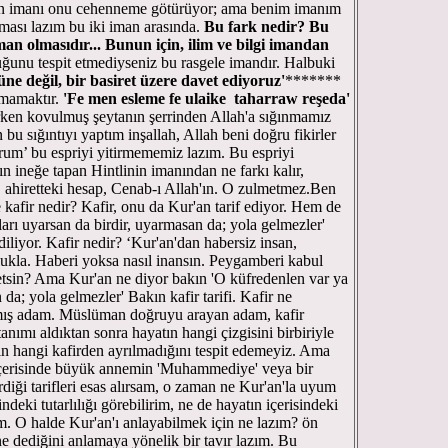
enin imanı onu cehenneme götürüyor; ama benim imanım
lması lazım bu iki iman arasında.
Bu fark nedir? Bu
n olmasıdır... Bunun için, ilim ve bilgi imandan
ğunu tespit etmediyseniz bu rasgele imandır. Halbuki
üne değil, bir basiret üzere davet ediyoruz'
*******
ımamaktır.
'Fe men esleme fe ulaike taharraw reşeda'
rken kovulmuş şeytanın şerrinden Allah'a sığınmamız
bu sığıntıyı yaptım inşallah, Allah beni doğru fikirler
rum’ bu espriyi yitirmememiz lazım. Bu espriyi
n ineğe tapan Hintlinin imanından ne farkı kalır,
. ahiretteki hesap, Cenab-ı Allah'ın. O zulmetmez.Ben
afir nedir? Kafir, onu da Kur'an tarif ediyor. Hem de
ları uyarsan da birdir, uyarmasan da; yola gelmezler'
diliyor. Kafir nedir? ‘Kur'an'dan habersiz insan,
lukla. Haberi yoksa nasıl inansın. Peygamberi kabul
etsin? Ama Kur'an ne diyor bakın 'O küfredenlen var ya
da; yola gelmezler' Bakın kafir tarifi. Kafir ne
nmış adam. Müslüman doğruyu arayan adam, kafir
anımı aldıktan sonra hayatın hangi çizgisini birbiriyle
ın hangi kafirden ayrılmadığını tespit edemeyiz. Ama
 içerisinde büyük annemin 'Muhammediye' veya bir
diği tarifleri esas alırsam, o zaman ne Kur'an'la uyum
indeki tutarlılığı görebilirim, ne de hayatın içerisindeki
im. O halde Kur'an'ı anlayabilmek için ne lazım? ön
e dediğini anlamaya yönelik bir tavır lazım. Bu