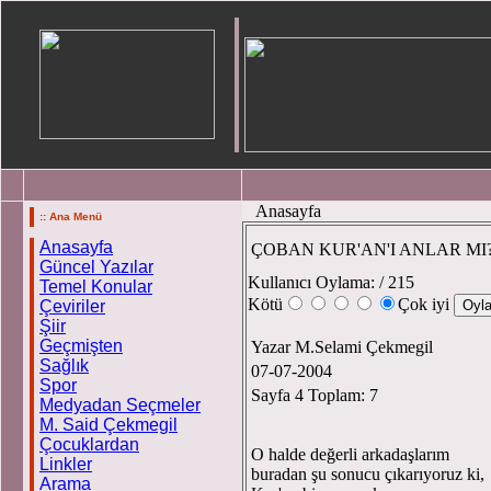
Anasayfa
:: Ana Menü
Anasayfa
ÇOBAN KUR'AN'I ANLAR MI? 
Güncel Yazılar
Kullanıcı Oylama:
/ 215
Temel Konular
Kötü
Çok iyi
Çeviriler
Şiir
Geçmişten
Yazar M.Selami Çekmegil
Sağlık
07-07-2004
Spor
Sayfa 4 Toplam: 7
Medyadan Seçmeler
M. Said Çekmegil
Çocuklardan
O halde değerli arkadaşlarım
Linkler
buradan şu sonucu çıkarıyoruz ki,
Arama