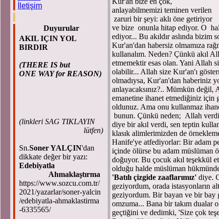
Kur'an bize en çok,
İletişim
anlayabilmemizi teminen verilen
zaruri bir şeyi: aklı öne getiriyor
ve bize onunla hitap ediyor. O hal
Duyurular
ediyor... Bu akıldır aslında bizim 
AKIL IÇIN YOL
Kur'an'dan habersiz olmamıza rağ
BIRDIR
kullanalım. Neden? Çünkü akıl Alla
etmemektir esas olan. Yani Allah s
(THERE IS but
olabilir... Allah size Kur'an'ı gös
ONE WAY for REASON)
olmadıysa, Kur'an'dan haberiniz yok
anlayacaksınız?.. Mümkün değil, Am
emanetine ihanet etmediğiniz için g
oldunuz. Ama onu kullanmaz ihane
bunun. Çünkü neden; Allah verdi s
(
linkleri SAG TIKLAYIN
diye bir akıl verdi, sen teptin kull
lütfen)
klasık alimlerimizden de örnekle
Hanife'ye atfediyorlar: Bir adam p
Sn.
Soner YALÇIN
'dan
içinde ölürse bu adam müslüman öl
dikkate değer bir yazı:
doğuyor. Bu çocuk akıl teşekkül et
Edebiyatla
olduğu halde müslüman hükmündedir
Ahmaklaştırma
'Batılı çizgide zaaflarımız'
diye. O
https://www.sozcu.com.tr/
geziyordum, orada istasyonların al
2021/yazarlar/soner-yalcin
geziyordum. Bir bayan ve bir bay ge
/edebiyatla-ahmaklastirma
omzuma... Bana bir takım dualar ok
-6335565/
geçtiğini ve dedimki, 'Size çok te