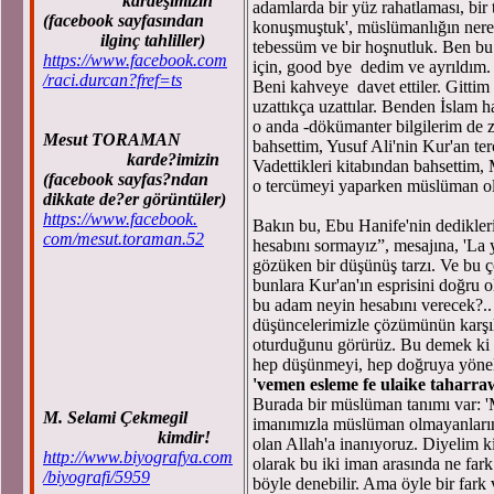
kardeşimizin
adamlarda bir yüz rahatlaması, bir
(facebook sayfasından
konuşmuştuk', müslümanlığın nerey
ilginç tahliller)
tebessüm ve bir hoşnutluk. Ben b
https://www.facebook.com
için, good bye dedim ve ayrıldım.
/raci.durcan?fref=ts
Beni kahveye davet ettiler. Gittim
uzattıkça uzattılar. Benden İslam ha
o anda -dökümanter bilgilerim de
Mesut TORAMAN
bahsettim, Yusuf Ali'nin Kur'an t
karde?imizin
Vadettikleri kitabından bahsettim,
(facebook sayfas?ndan
o tercümeyi yaparken müslüman oluş
dikkate de?er görüntüler)
https://www.facebook.
Bakın bu, Ebu Hanife'nin dedikleri
com/mesut.toraman.52
hesabını sormayız”, mesajına, 'La 
gözüken bir düşünüş tarzı. Ve bu ç
bunlara Kur'an'ın esprisini doğru
bu adam neyin hesabını verecek?.
düşüncelerimizle çözümünün karşıl
oturduğunu görürüz. Bu demek ki -
hep düşünmeyi, hep doğruya yönel
'vemen esleme fe ulaike taharra
Burada bir müslüman tanımı var: 'M
M. Selami Çekmegil
imanımızla müslüman olmayanların 
kimdir!
olan Allah'a inanıyoruz. Diyelim ki
http://www.biyografya.com
olarak bu iki iman arasında ne fark 
/biyografi/5959
böyle denebilir. Ama öyle bir fark