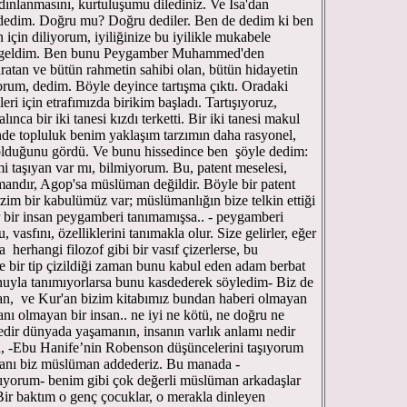
ydınlanmasını, kurtuluşumu dilediniz. Ve İsa'dan
' dedim. Doğru mu? Doğru dediler. Ben de dedim ki ben
in için diliyorum, iyiliğinize bu iyilikle mukabele
n geldim. Ben bunu Peygamber Muhammed'den
atan ve bütün rahmetin sahibi olan, bütün hidayetin
yorum, dedim. Böyle deyince tartışma çıktı. Oradaki
leri için etrafımızda birikim başladı. Tartışıyoruz,
lınca bir iki tanesi kızdı terketti. Bir iki tanesi makul
inde topluluk benim yaklaşım tarzımın daha rasyonel,
 olduğunu gördü. Ve bunu hissedince ben şöyle dedim:
 taşıyan var mı, bilmiyorum. Bu, patent meselesi,
mandır, Agop'sa müslüman değildir. Böyle bir patent
im bir kabulümüz var; müslümanlığın bize telkin ettiği
r bir insan peygamberi tanımamışsa.. - peygamberi
vasfını, özelliklerini tanımakla olur. Size gelirler, eğer
 herhangi filozof gibi bir vasıf çizerlerse, bu
e bir tip çizildiği zaman bunu kabul eden adam berbat
uyla tanımıyorlarsa bunu kasdederek söyledim- Biz de
an, ve Kur'an bizim kitabımız bundan haberi olmayan
nı olmayan bir insan.. ne iyi ne kötü, ne doğru ne
edir dünyada yaşamanın, insanın varlık anlamı nedir
sa, -Ebu Hanife’nin Robenson düşüncelerini taşıyorum
sanı biz müslüman addederiz. Bu manada -
nlıyorum- benim gibi çok değerli müslüman arkadaşlar
ir baktım o genç çocuklar, o merakla dinleyen