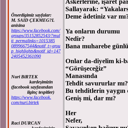
Askerlerine, işaret p
Sallayarak: “Yakala
Önerdigimiz sayfalar:
Deme âdetiniz var mı
M. SAID ÇEKMEG?L
anisina
Ya onların durumu
https://www.facebook.com/
groups/35152852543/?mul
Nedir?
ti_permalinks=1015385
Bana muharebe günlük
0899667544&notif_t=grou
p_highlights&notif_id=147
2405452361090
Onlar da-diyelim ki-ba
“Görüşeceğiz”
Manasında
Nuri BiRTEK
kardeşimizin
Tehdit savururlar mı?
(facebook sayfasından
Bu tehditlerin yaygın 
ilginç tespitler)
Geniş mi, dar mı?
https://www.facebook.
com/nuri.birtek
Her
Nefer,
Raci DURCAN
Savaşırken bağırır mı