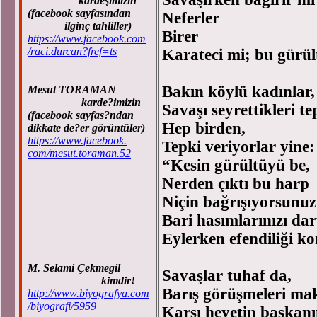
kardeşimizin
(facebook sayfasından
Neferler
ilginç tahliller)
Birer
https://www.facebook.com
/raci.durcan?fref=ts
Karateci mi; bu gürül
Bakın köylü kadınlar,
Mesut TORAMAN
karde?imizin
Savaşı seyrettikleri t
(facebook sayfas?ndan
Hep birden,
dikkate de?er görüntüler)
https://www.facebook.
Tepki veriyorlar yine:
com/mesut.toraman.52
“Kesin gürültüyü be,
Nerden çıktı bu harp
Niçin bağrışıyorsunu
Bari hasımlarınızı da
Eylerken efendiliği k
M. Selami Çekmegil
Savaşlar tuhaf da,
kimdir!
Barış görüşmeleri ma
http://www.biyografya.com
/biyografi/5959
Karşı heyetin başkanı