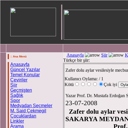
Anasayfa
Şiir
K
:: Ana Menü
Türkçe bir şiir:
Anasayfa
Güncel Yazılar
Zafer dolu aylar vesilesiyle mecburi
Temel Konular
Kullanıcı Oylama:
/ 1
Çeviriler
Kötü
Çok iyi
Şiir
Geçmişten
Sağlık
Yazar Prof. Dr. Mustafa Erdoğan 
Spor
23-07-2008
Medyadan Seçmeler
Zafer dolu aylar vesil
M. Said Çekmegil
Çocuklardan
SAKARYA MEYDAN
Linkler
Prof. Dr. Mus
Arama