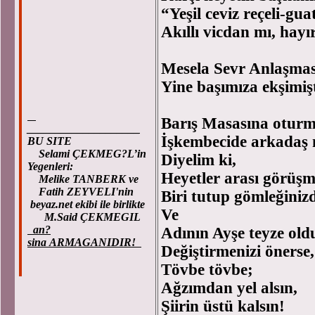
“Yeşil ceviz reçeli-gua
Akıllı vicdan mı, hayı
Mesela Sevr Anlaşması
Yine başımıza ekşimişt
Barış Masasına otur
____________________
İşkembecide arkadaş
BU SITE
Selami ÇEKMEG?L’in
Diyelim ki,
Yegenleri:
Heyetler arası görüşm
Melike TANBERK ve
Fatih ZEYVELI'nin
Biri tutup gömleğinizd
beyaz.net ekibi ile birlikte
Ve
M.Said ÇEKMEGIL
an?
Adının Ayşe teyze old
sina ARMAGANIDIR!
Değiştirmenizi önerse,
Tövbe tövbe;
Ağzımdan yel alsın,
Şiirin üstü kalsın!