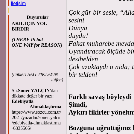
İletişim
Çok gür bir sesle, “Al
Duyurular
sesini
AKIL IÇIN YOL
Dünya
BIRDIR
du
(THERE IS but
Fakat muharebe meydan
ONE WAY for REASON)
Uyandıracak ölçüde bi
desibe
Çok uzaktaydı o nida; t
bir telden!
(
linkleri SAG TIKLAYIN
lütfen)
Sn.
Soner YALÇIN
'dan
Farklı savaş böyleydi
dikkate değer bir yazı:
Edebiyatla
Şimdi,
Ahmaklaştırma
Aykırı fikirler yönelt
https://www.sozcu.com.tr/
2021/yazarlar/soner-yalcin
/edebiyatla-ahmaklastirma
Bozguna uğrattığınız
-6335565/