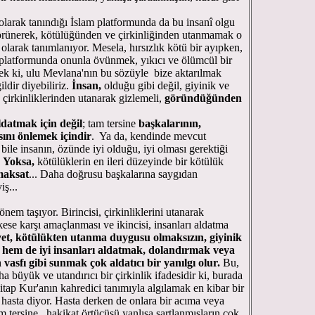
arak tanındığı İslam platformunda da bu insanî olgu
görünerek, kötülüğünden ve çirkinliğinden utanmamak o
olarak tanımlanıyor. Mesela, hırsızlık kötü bir ayıpken,
platformunda onunla övünmek, yıkıcı ve ölümcül bir
mek ki, ulu Mevlana'nın bu sözüyle bize aktarılmak
dir diyebiliriz.
İnsan,
olduğu gibi değil, giyinik ve
çirkinliklerinden utanarak gizlemeli,
göründüğünden
ldatmak için değil
; tam tersine
başkalarının,
ını önlemek içindir
. Ya da, kendinde mevcut
 bile insanın, özünde iyi olduğu, iyi olması gerektiği
.
Yoksa,
kötülüklerin en ileri düzeyinde bir kötülük
maksat
... Daha doğrusu başkalarına saygıdan
iş...
m taşıyor. Birincisi, çirkinliklerini utanarak
ese karşı amaçlanması ve ikincisi, insanları aldatma
et, kötülükten utanma duygusu olmaksızın, giyinik
 hem de iyi insanları aldatmak, dolandırmak veya
vasfı gibi sunmak çok aldatıcı bir yanılgı olur.
Bu,
 büyük ve utandırıcı bir çirkinlik ifadesidir ki, burada
kitap Kur'anın kahredici tanımıyla algılamak en kibar bir
 hasta diyor. Hasta derken de onlara bir acıma veya
 tersine, hakikat örtücüsü yanlışa şartlanmışların çok