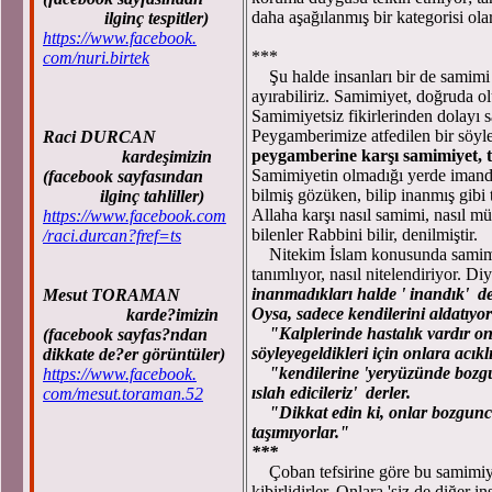
daha aşağılanmış bir kategorisi ola
ilginç tespitler)
https://www.facebook.
***
com/nuri.birtek
Şu halde insanları bir de samimi 
ayırabiliriz. Samimiyet, doğruda o
Samimiyetsiz fikirlerinden dolayı
Peygamberimize atfedilen bir söy
Raci DURCAN
peygamberine karşı samimiyet, t
kardeşimizin
Samimiyetin olmadığı yerde imanda
(facebook sayfasından
bilmiş gözüken, bilip inanmış gibi 
ilginç tahliller)
Allaha karşı nasıl samimi, nasıl m
https://www.facebook.com
bilenler Rabbini bilir, denilmiştir.
/raci.durcan?fref=ts
Nitekim İslam konusunda samimiyet
tanımlıyor, nasıl nitelendiriyor. Di
inanmadıkları halde ' inandık' der
Mesut TORAMAN
Oysa, sadece kendilerini aldatıyor
karde?imizin
"Kalplerinde hastalık vardır onla
(facebook sayfas?ndan
söyleyegeldikleri için onlara acıklı
dikkate de?er görüntüler)
"kendilerine 'yeryüzünde bozgun
https://www.facebook.
ıslah edicileriz' derler.
com/mesut.toraman.52
"Dikkat edin ki, onlar bozguncul
taşımıyorlar."
***
Çoban tefsirine göre bu samimiyets
kibirlidirler. Onlara 'siz de diğer i