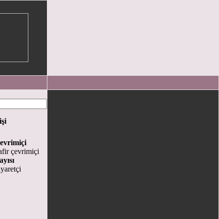
işi
evrimiçi
fir çevrimiçi
ayısı
yaretçi