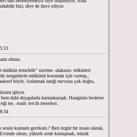
zleri tam belirleyemeyiz diye düşünüyor. Ama
tabilir bizi, diye de ilave ediyor.
25:33
asam olmaz.
 mülkün temelidir" üzerine -alakasız- telkinleri
 bile zenginlerin mülkünü korumak için varmış..
aalesef böyle. Anlatmak isteği mevzuu çok doğru,
kisini işliyor.
hem ilahi duygularla karmakarışık. Hangisini beslerse
eği ise, -iradi- tercih meselesi.
38:34
n sesini kısmam gereksin.? Ben özgür bir insan olarak,
. Evimde olsun, yüksek sesle konuşmak, müzik