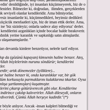
edin' denildiğinde, iyi insanları küçümseyerek, biz de o
rlenirler. Bilmezler ki, doğrudan, ilimden, gerçeklerden
k seviyeli olanlar kendileridir. Ama bilmiyorlar,
yesiz insanlardır ki, küçümsedikleri, beyinsiz dedikleri
küçücük menfaatleri için, biz de iman ettik derler. Ama,
ise 'biz sizinleyiz; onlarla sadece alay ediyoruz' derler.
kendilerini azgınlıkları içinde bocalar halde bırakıverir.
lık yerine karanlık ve sapkınlığı satın almışlardır.
a ulaşamamışlardır. "
 devamla kimlere benzetiyor, nelerle tarif ediyor.
kıp da (gözünü kapayan) kimsenin haline benzer. Ateş,
 Allah böylelerinin nurunu söndürür; kendilerini
ler.
rdir; artık dönemezler (iyiliklere)...
haline benzer ki, onda karanlıklar var, bir gök
ölüm korkusuyla parmaklarını kulaklarına tıkarlar. Oysa
nlışa şartlanmışları) kuşatmıştır.
rini çıkarıp götürüverecek gibi olur. Kendilerine
indirince çakılıp kalıverirler. Allah dileseydi, onların
ediverirdi. Çünkü Allah herşeye kadirdir."(*)
öyle anlıyor. Ancak -insan kalpleri bilmediği ve