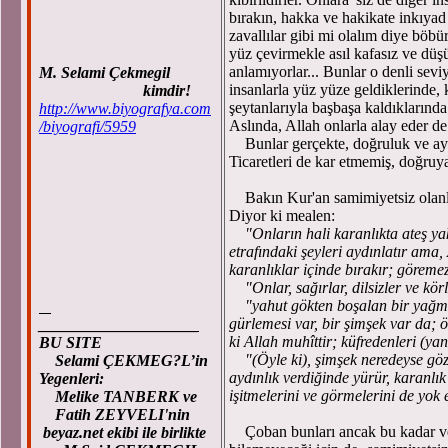
bırakın, hakka ve hakikate inkıyad 
zavallılar gibi mi olalım diye böbü
yüz çevirmekle asıl kafasız ve düşü
anlamıyorlar... Bunlar o denli sevi
M. Selami Çekmegil
insanlarla yüz yüze geldiklerinde, 
kimdir!
şeytanlarıyla başbaşa kaldıklarında 
http://www.biyografya.com
Aslında, Allah onlarla alay eder de 
/biyografi/5959
Bunlar gerçekte, doğruluk ve aydın
Ticaretleri de kar etmemiş, doğruy
Bakın Kur'an samimiyetsiz olanları
Diyor ki mealen:
"Onların hali karanlıkta ateş ya
etrafındaki şeyleri aydınlatır ama,
karanlıklar içinde bırakır; göremez
"Onlar, sağırlar, dilsizler ve körle
"yahut gökten boşalan bir yağmur 
gürlemesi var, bir şimşek var da; 
____________________
ki Allah muhîttir; küfredenleri (yan
BU SITE
"(Öyle ki), şimşek neredeyse gözle
Selami ÇEKMEG?L’in
aydınlık verdiğinde yürür, karanlık 
Yegenleri:
işitmelerini ve görmelerini de yok 
Melike TANBERK ve
Fatih ZEYVELI'nin
Çoban bunları ancak bu kadar ve b
beyaz.net ekibi ile birlikte