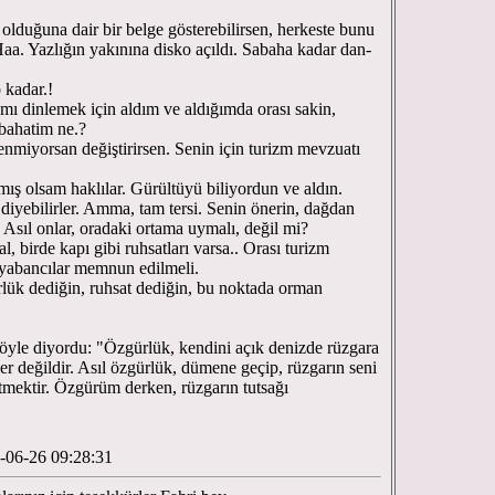
" olduğuna dair bir belge gösterebilirsen, herkeste bunu
Haa. Yazlığın yakınına disko açıldı. Sabaha kadar dan-
o kadar.!
ı dinlemek için aldım ve aldığımda orası sakin,
abahatim ne.?
nmiyorsan değiştirirsen. Senin için turizm mevzuatı
mış olsam haklılar. Gürültüyü biliyordun ve aldın.
diyebilirler. Amma, tam tersi. Senin önerin, dağdan
Asıl onlar, oradaki ortama uymalı, değil mi?
, birde kapı gibi ruhsatları varsa.. Orası turizm
, yabancılar memnun edilmeli.
rlük dediğin, ruhsat dediğin, bu noktada orman
öyle diyordu: "Özgürlük, kendini açık denizde rüzgara
er değildir. Asıl özgürlük, dümene geçip, rüzgarın seni
etmektir. Özgürüm derken, rüzgarın tutsağı
-06-26 09:28:31