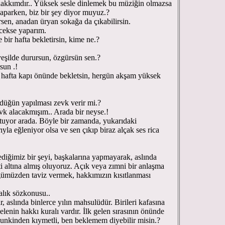
akkımdır.. Yüksek sesle dinlemek bu müziğin olmazsa
aparken, biz bir şey diyor muyuz.?
rsen, anadan üryan sokağa da çıkabilirsin.
ecekse yaparım.
e bir hafta bekletirsin, kime ne.?
, yeşilde durursun, özgürsün sen.?
rsun .!
 hafta kapı önünde bekletsin, hergün akşam yüksek
düğün yapılması zevk verir mi.?
evk alacakmışım.. Arada bir neyse.!
tuyor arada. Böyle bir zamanda, yukarıdaki
la eğleniyor olsa ve sen çıkıp biraz alçak ses rica
diğimiz bir şeyi, başkalarına yapmayarak, aslında
 altına almış oluyoruz. Açık veya zımni bir anlaşma
ğümüzden taviz vermek, hakkımızın kısıtlanması
alık sözkonusu..
r, aslında binlerce yılın mahsulüdür. Birileri kafasına
elenin hakkı kuralı vardır. İlk gelen sırasının önünde
nunkinden kıymetli, ben beklemem diyebilir misin.?