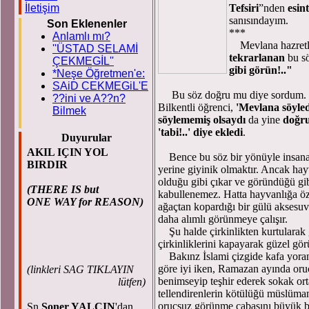
Tefsiri
”nden
esint
İletişim
sanısındayım.
Son Eklenenler
***
Anlamlı mı?
Mevlana hazretle
''ÜSTAD SELAMİ
tekrarlanan
bu sö
ÇEKMEGİL''
gibi görün!.."
*Neşe Öğretmen'e:
SAiD CEKMEGiL'E
Bu söz doğru mu diye sordum. Yıl
??ini ve A??n?
Bilkentli öğrenci,
'Mevlana söyle
Bilmek
söylememiş olsaydı
da yine
doğru
'tabi!..'
diye ekledi
.
Duyurular
AKIL IÇIN YOL
Bence bu söz bir yönüyle insana 
BIRDIR
yerine giyinik olmaktır. Ancak hay
olduğu gibi çıkar ve göründüğü gi
(THERE IS but
kabullenemez. Hatta hayvanlığa öze
ONE WAY for REASON)
ağaçtan kopardığı bir gülü aksesuv
daha alımlı görünmeye çalışır.
Şu halde çirkinlikten kurtularak g
çirkinliklerini kapayarak güzel gör
Bakınz İslami çizgide kafa yoranl
göre iyi iken, Ramazan ayında oru
(
linkleri SAG TIKLAYIN
benimseyip teşhir ederek sokak or
lütfen)
tellendirenlerin kötülüğü müslüma
oruçsuz görünme çabasını büyük bir
Sn.
Soner YALÇIN
'dan