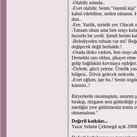
-Olabilir aslında..
-Evet olabilir. Senin "önemli kişi
kabul edebilirse, neden olmasın. 
dun..
-Eee. Yazlık, turistik yer. Olacak 
-Tamam olsun ama ben orayı kafam
huzurlu bir yerdi. Şimdi benim k
-Belediyeden ruhsatı var mı? Beğe
değişecek değil herhalde.!
-Orada disko varken, ben orayı al
Demekki razı oldun, şikayet etme 
gelip bağdakini kovmaya eşdeğer. 
-Öylede, gücü yetene. Üstelik yasal
bölgesi.. Döviz gelecek neticede
-Evet oğlum, işte bu.! Senin özgü
kanunu..!
Biryerlerde okumuştum, sanırım ş
bırakıp, rüzgarın seni götürdüğü y
istediğin yere götürmesini temin 
olmamalısın."
Değerli katkılar...
Yazar Selami Çekmegil açık 2008