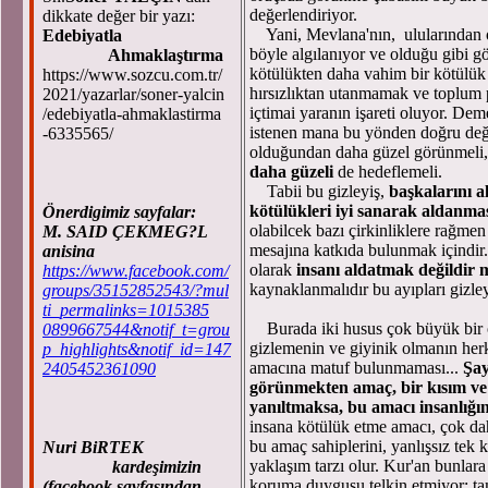
değerlendiriyor.
dikkate değer bir yazı:
Yani, Mevlana'nın, ulularından ol
Edebiyatla
böyle algılanıyor ve olduğu gibi 
Ahmaklaştırma
kötülükten daha vahim bir kötülük 
https://www.sozcu.com.tr/
hırsızlıktan utanmamak ve toplum 
2021/yazarlar/soner-yalcin
içtimai yaranın işareti oluyor. De
/edebiyatla-ahmaklastirma
istenen mana bu yönden doğru değil
-6335565/
olduğundan daha güzel görünmeli, 
daha güzeli
de hedeflemeli.
Tabii bu gizleyiş,
başkalarını a
kötülükleri iyi sanarak aldanmas
Önerdigimiz sayfalar:
olabilcek bazı çirkinliklere rağmen
M. SAID ÇEKMEG?L
mesajına katkıda bulunmak içindir
anisina
olarak
insanı aldatmak değildir 
https://www.facebook.com/
kaynaklanmalıdır bu ayıpları gizley
groups/35152852543/?mul
ti_permalinks=1015385
Burada iki husus çok büyük bir öne
0899667544&notif_t=grou
gizlemenin ve giyinik olmanın herk
p_highlights&notif_id=147
amacına matuf bulunmaması...
Şay
2405452361090
görünmekten amaç, bir kısım ve
yanıltmaksa, bu amacı insanlığın 
insana kötülük etme amacı, çok daha
bu amaç sahiplerini, yanlışsız tek 
Nuri BiRTEK
yaklaşım tarzı olur. Kur'an bunlara
kardeşimizin
koruma duygusu telkin etmiyor; tam
(facebook sayfasından