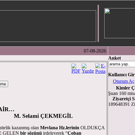
07-08-2026
Anket
.
Kullanıcı Gir
Oturum Aç
Kimler Ç
Şuan 160 misa
Ziyaretçi S
189648391 Zi
AİR…
i ÇEKMEGİL
telik kazanmış olan
Mevlana Hz.lerinin
OLDUKÇA
E GELEN
bir sözünü
irdeleyerek “
Çoban