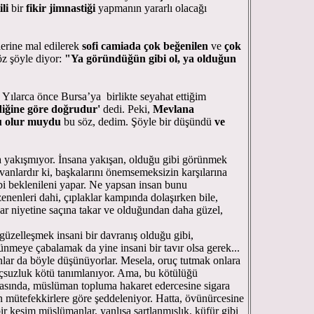
ili
bir
fikir jimnastiği
yapmanın yararlı olacağı
rine mal edilerek
sofi camiada çok beğenilen
ve
çok
z şöyle diyor:
"Ya
göründüğün gibi ol, ya olduğun
arca önce Bursa’ya birlikte seyahat ettiğim
diğine göre doğrudur'
dedi. Peki,
Mevlana
 olur
muydu
bu söz, dedim. Şöyle bir düşündü
ve
yakışmıyor. İnsana yakışan, olduğu gibi görünmek
vanlardır ki, başkalarını önemsemeksizin karşılarına
bi beklenileni yapar. Ne yapsan insan bunu
nenleri dahi, çıplaklar kampında dolaşırken bile,
ar niyetine saçına takar ve olduğundan daha güzel,
üzelleşmek insani bir davranış olduğu gibi,
ünmeye çabalamak da yine insani bir tavır olsa gerek...
ar da böyle düşünüyorlar. Mesela, oruç tutmak onlara
çsuzluk kötü tanımlanıyor. Ama, bu kötülüğü
tasında, müslüman topluma hakaret edercesine sigara
n mütefekkirlere göre şeddeleniyor. Hatta, övünürcesine
 kesim müslümanlar, yanlışa şartlanmışlık, küfür gibi