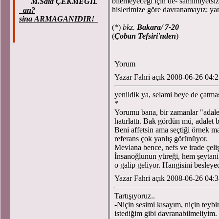
bilemeyeceği için de- samimiyetsi
M.Said ÇEKMEGIL
hislerimize göre davranamayız; yanıl
an?
sina ARMAGANIDIR!
(*)
bkz.
Bakara/ 7-20
(
Çoban Tefsiri'nden
)
Yorum
Yazar Fahri açık 2008-06-26 04:
yenildik ya, selami beye de çatm
*
Yorumu bana, bir zamanlar "adalet
hatırlattı. Bak gördün mü, adalet
Beni affetsin ama seçtiği örnek m
referans çok yanlış görünüyor.
Mevlana bence, nefs ve irade çeliş
İnsanoğlunun yüreği, hem şeytani 
o galip geliyor. Hangisini besleyec
Yazar Fahri açık 2008-06-26 04:
Tartışıyoruz..
-Niçin sesimi kısayım, niçin teybi
istediğim gibi davranabilmeliyim