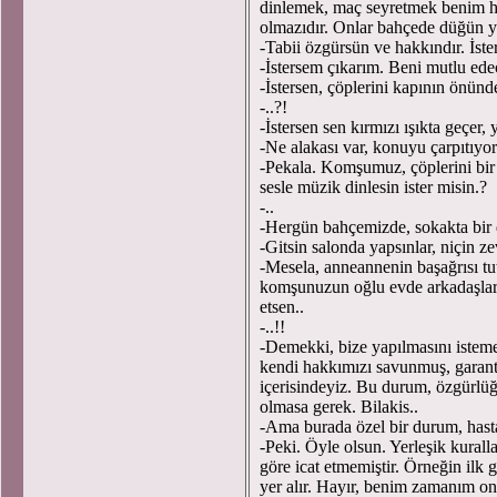
dinlemek, maç seyretmek benim h
olmazıdır. Onlar bahçede düğün y
-Tabii özgürsün ve hakkındır. İste
-İstersem çıkarım. Beni mutlu ed
-İstersen, çöplerini kapının önünd
-..?!
-İstersen sen kırmızı ışıkta geçer
-Ne alakası var, konuyu çarpıtıyo
-Pekala. Komşumuz, çöplerini bir
sesle müzik dinlesin ister misin.?
-..
-Hergün bahçemizde, sokakta bir 
-Gitsin salonda yapsınlar, niçin z
-Mesela, anneannenin başağrısı tu
komşunuzun oğlu evde arkadaşlarıy
etsen..
-..!!
-Demekki, bize yapılmasını isteme
kendi hakkımızı savunmuş, garanti
içerisindeyiz. Bu durum, özgürlü
olmasa gerek. Bilakis..
-Ama burada özel bir durum, hast
-Peki. Öyle olsun. Yerleşik kuralla
göre icat etmemiştir. Örneğin ilk g
yer alır. Hayır, benim zamanım o