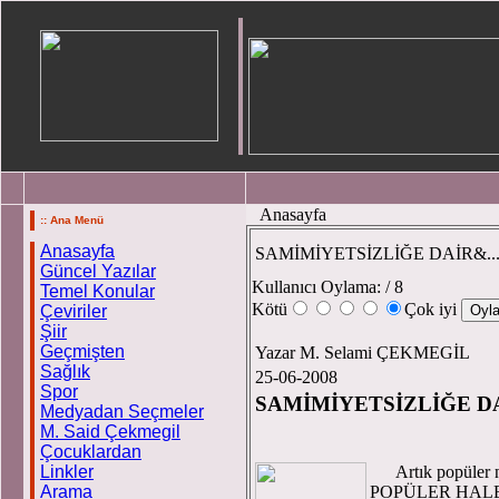
Anasayfa
:: Ana Menü
Anasayfa
SAMİMİYETSİZLİĞE DAİR&..
Güncel Yazılar
Kullanıcı Oylama:
/ 8
Temel Konular
Kötü
Çok iyi
Çeviriler
Şiir
Geçmişten
Yazar M. Selami ÇEKMEGİL
Sağlık
25-06-2008
Spor
SAMİMİYETSİZLİĞE D
Medyadan Seçmeler
M. Selam
M. Said Çekmegil
Çocuklardan
Artık popüler ni
Linkler
POPÜLER HAL
Arama