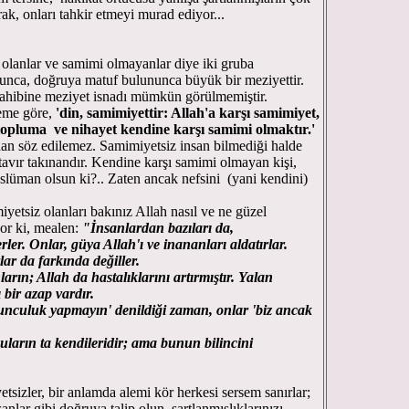
rak, onları tahkir etmeyi murad ediyor...
olanlar ve samimi olmayanlar diye iki gruba
lunca, doğruya matuf bulununca büyük bir meziyettir.
 sahibine meziyet isnadı mümkün görülmemiştir.
leme göre,
'din, samimiyettir: Allah'a karşı samimiyet,
opluma ve nihayet kendine karşı samimi olmaktır.'
n söz edilemez. Samimiyetsiz insan bilmediği halde
tavır takınandır. Kendine karşı samimi olmayan kişi,
üslüman olsun ki?.. Zaten ancak nefsini (yani kendini)
siz olanları bakınız Allah nasıl ve ne güzel
yor ki, mealen:
"İnsanlardan bazıları da,
ler. Onlar, güya Allah'ı ve inananları aldatırlar.
lar da farkında değiller.
rın; Allah da hastalıklarını artırmıştır. Yalan
 bir azap vardır.
culuk yapmayın' denildiği zaman, onlar 'biz ancak
arın ta kendileridir; ama bunun bilincini
izler, bir anlamda alemi kör herkesi sersem sanırlar;
nsanlar gibi doğruya talip olun, şartlanmışlıklarınızı