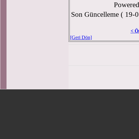
Powere
Son Güncelleme ( 19-0
< Ö
[Geri Dön]