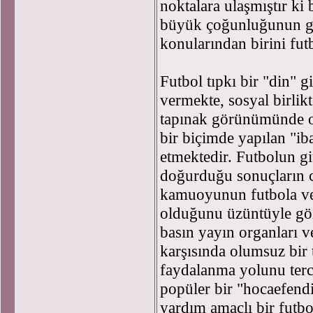
noktalara ulaşmıştır ki
büyük çoğunluğunun gü
konularından birini fut
Futbol tıpkı bir "din" 
vermekte, sosyal birlik
tapınak görünümünde ol
bir biçimde yapılan "ibad
etmektedir. Futbolun g
doğurduğu sonuçların 
kamuoyunun futbola ve
olduğunu üzüntüyle göz
basın yayın organları v
karşısında olumsuz bir 
faydalanma yolunu terc
popüler bir "hocaefendi
yardım amaçlı bir futbo