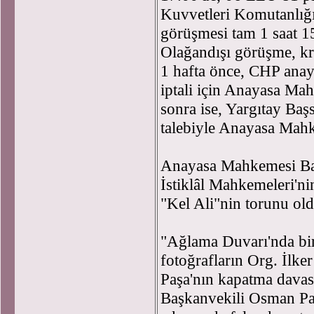
Kuvvetleri Komutanlığı
görüşmesi tam 1 saat 15
Olağandışı görüşme, kri
1 hafta önce, CHP anaya
iptali için Anayasa Ma
sonra ise, Yargıtay Baş
talebiyle Anayasa Mah
Anayasa Mahkemesi Baş
İstiklâl Mahkemeleri'ni
"Kel Ali"nin torunu ol
"Ağlama Duvarı'nda bir 
fotoğrafların Org. İlke
Paşa'nın kapatma dava
Başkanvekili Osman Pak