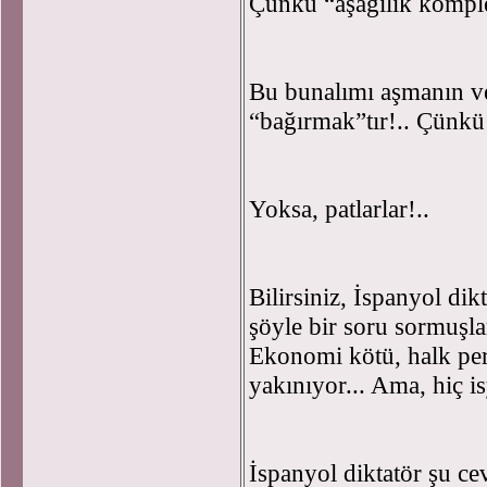
Çünkü “aşağılık komple
Bu bunalımı aşmanın v
“bağırmak”tır!.. Çünkü i
Yoksa, patlarlar!..
Bilirsiniz, İspanyol di
şöyle bir soru sormuşla
Ekonomi kötü, halk peri
yakınıyor... Ama, hiç i
İspanyol diktatör şu ce