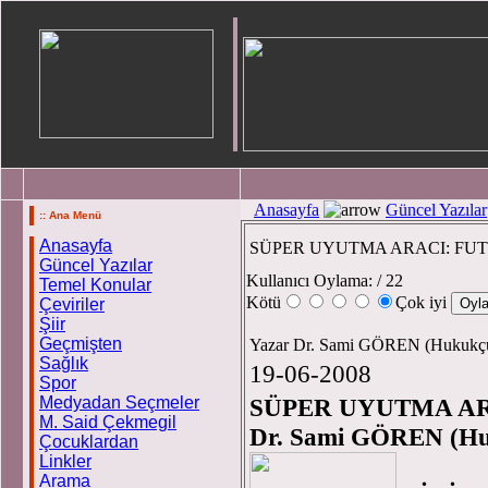
Anasayfa
Güncel Yazılar
:: Ana Menü
Anasayfa
SÜPER UYUTMA ARACI: FU
Güncel Yazılar
Kullanıcı Oylama:
/ 22
Temel Konular
Kötü
Çok iyi
Çeviriler
Şiir
Geçmişten
Yazar Dr. Sami GÖREN (Hukukç
Sağlık
19-06-2008
Spor
Medyadan Seçmeler
SÜPER UYUTMA AR
M. Said Çekmegil
Dr. Sami GÖREN (H
Çocuklardan
Linkler
Arama