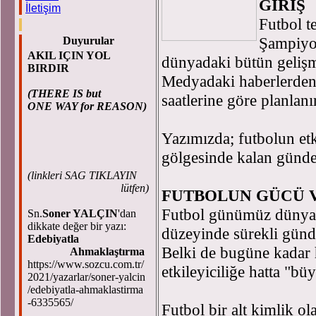
GİRİŞ
İletişim
Futbol t
Şampiyon
Duyurular
AKIL IÇIN YOL
dünyadaki bütün geliş
BIRDIR
Medyadaki haberlerden
(THERE IS but
saatlerine göre planlanı
ONE WAY for REASON)
Yazımızda; futbolun et
gölgesinde kalan günde
(
linkleri SAG TIKLAYIN
lütfen)
FUTBOLUN GÜCÜ V
Futbol günümüz dünyası
Sn.
Soner YALÇIN
'dan
dikkate değer bir yazı:
düzeyinde sürekli günd
Edebiyatla
Belki de bugüne kadar 
Ahmaklaştırma
https://www.sozcu.com.tr/
etkileyiciliğe hatta "bü
2021/yazarlar/soner-yalcin
/edebiyatla-ahmaklastirma
-6335565/
Futbol bir alt kimlik o