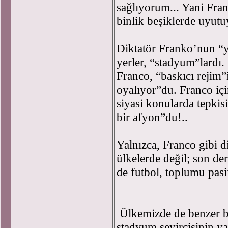
sağlıyorum... Yani Frank
binlik beşiklerde uyut
Diktatör Franko’nun “yü
yerler, “stadyum”lardı.
Franco, “baskıcı rejim”
oyalıyor”du. Franco içi
siyasi konularda tepkis
bir afyon”du!..
Yalnızca, Franco gibi di
ülkelerde değil; son de
de futbol, toplumu pasi
Ülkemizde de benzer b
stadyum seyircisinin y