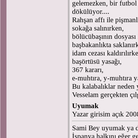
gelemezken, bir futbol
dökülüyor....
Rahşan affı ile pişmanlık
sokağa salınırken,
bölücübaşının dosyası
başbakanlıkta saklanı
idam cezası kaldırılır
başörtüsü yasağı,
367 kararı,
e-muhtıra, y-muhtıra 
Bu kalabalıklar neden
Vesselam gerçekten çılgı
Uyumak
Yazar girisim açık 20
Sami Bey uyumak ya da
İspanya halkını eğer g