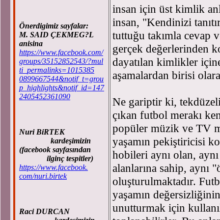
insan için üst kimlik a
insan, "Kendinizi tanıt
Önerdigimiz sayfalar:
tuttuğu takımla cevap 
M. SAID ÇEKMEG?L
anisina
gerçek değerlerinden k
https://www.facebook.com/
dayatılan kimlikler için
groups/35152852543/?mul
ti_permalinks=1015385
aşamalardan birisi olara
0899667544&notif_t=grou
p_highlights&notif_id=147
2405452361090
Ne gariptir ki, tekdüzel
çıkan futbol merakı ken
popüler müzik ve TV müp
Nuri BiRTEK
yaşamın pekiştiricisi
kardeşimizin
(facebook sayfasından
hobileri aynı olan, aynı
ilginç tespitler)
alanlarına sahip, aynı "
https://www.facebook.
com/nuri.birtek
oluşturulmaktadır. Fut
yaşamın değersizliğinin 
unutturmak için kullanı
Raci DURCAN