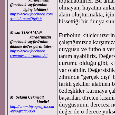
toplanabilirler. Bu anla
kardeşimizin
(facebook sayfasından
olmayan, hayatını anlam
ilginç tahliller)
alanı oluşturmakta, içi
https://www.facebook.com
/raci.durcan?fref=ts
hissettiği bir dünya su
Mesut TORAMAN
Futbolun kitleler üzeri
karde?imizin
çalıştığımızda karşımız
(facebook sayfas?ndan
dikkate de?er görüntüler)
duygusu ve futbola veri
https://www.facebook.
tanımlayabiliriz. Değer
com/mesut.toraman.52
durumu olduğu gibi, kit
var olabilir. Değersizli
zihninde "gerçek dışı" 
farklı şekiller alabilen
özdeşlikler kurmaya çal
başarıları türeten kişini
M. Selami Çekmegil
kimdir!
duygusunun derecesi ne
http://www.biyografya.com
değer de o derece yüks
/biyografi/5959