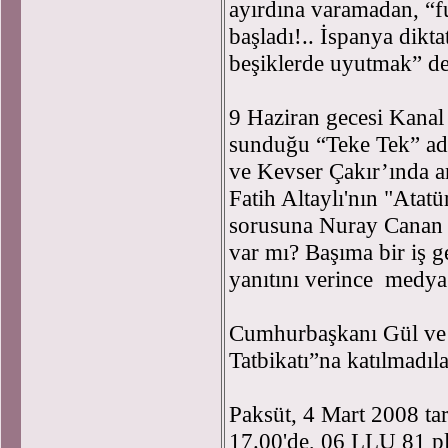
ayırdına varamadan, “fu
başladı!.. İspanya dikt
beşiklerde uyutmak” ded
9 Haziran gecesi Kanal 
sunduğu “Teke Tek” ad
ve Kevser Çakır’ında a
Fatih Altaylı'nın "Atat
sorusuna Nuray Canan 
var mı? Başıma bir iş
yanıtını verince medya 
Cumhurbaşkanı Gül ve
Tatbikatı”na katılmadı
Paksüt, 4 Mart 2008 tari
17.00'de, 06 LLU 81 pl