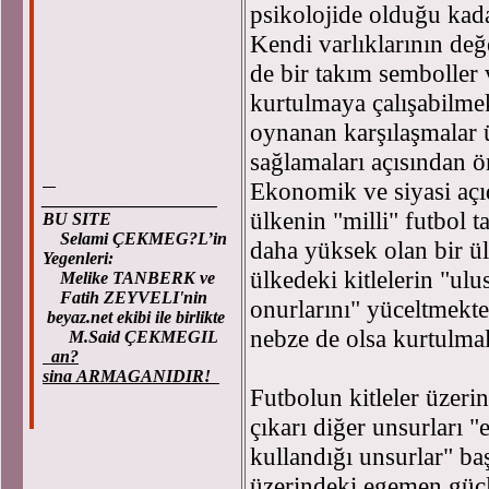
psikolojide olduğu kadar
Kendi varlıklarının değe
de bir takım semboller 
kurtulmaya çalışabilmek
oynanan karşılaşmalar ü
sağlamaları açısından ön
Ekonomik ve siyasi aç
____________________
ülkenin "milli" futbol 
BU SITE
Selami ÇEKMEG?L’in
daha yüksek olan bir ül
Yegenleri:
ülkedeki kitlelerin "ulu
Melike TANBERK ve
Fatih ZEYVELI'nin
onurlarını" yüceltmekt
beyaz.net ekibi ile birlikte
nebze de olsa kurtulmal
M.Said ÇEKMEGIL
an?
sina ARMAGANIDIR!
Futbolun kitleler üzeri
çıkarı diğer unsurları 
kullandığı unsurlar" baş
üzerindeki egemen güçl