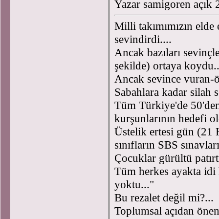
Yazar samigoren açık
Milli takımımızın elde e
sevindirdi....
Ancak bazıları sevinçler
şekilde) ortaya koydu.
Ancak sevince vuran-öl
Sabahlara kadar silah s
Tüm Türkiye'de 50'den
kurşunlarının hedefi o
Üstelik ertesi gün (21
sınıfların SBS sınavlar
Çocuklar gürültü patı
Tüm herkes ayakta idi 
yoktu..."
Bu rezalet değil mi?..
Toplumsal açıdan öneml