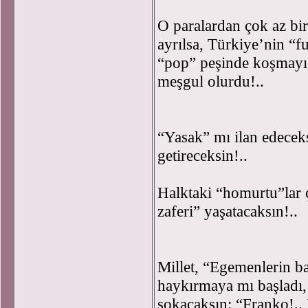
O paralardan çok az bir
ayrılsa, Türkiye’nin “f
“pop” peşinde koşmayı b
meşgul olurdu!..
“Yasak” mı ilan edecek
getireceksin!..
Halktaki “homurtu”lar 
zaferi” yaşatacaksın!..
Millet, “Egemenlerin ba
haykırmaya mı başladı,
sokacaksın: “Franko!.. 