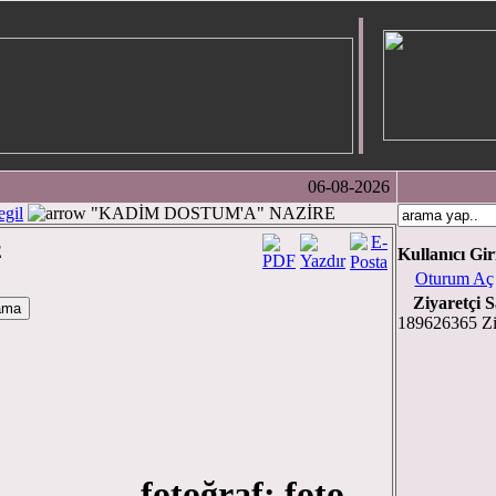
06-08-2026
gil
"KADİM DOSTUM'A" NAZİRE
E
Kullanıcı Gir
Oturum Aç
Ziyaretçi S
189626365 Zi
toğraf: foto