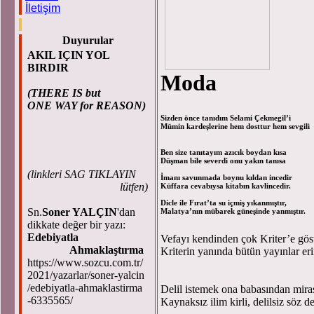
İletişim
Duyurular
AKIL IÇIN YOL
BIRDIR
Moda
(THERE IS but
ONE WAY for REASON)
Sizden önce tanıdım Selami Çek
Mümin kardeşlerine hem dosttur hem sevgili
Ben size tanıtayım azıcık boydan kısa
Düşman bile severdi onu yakın tanısa
(
linkleri SAG TIKLAYIN
İmanı savunmada boynu kıldan incedir
lütfen)
Küffara cevabıysa kitabın kavlincedir.
Dicle ile Fırat’ta su içmiş yıkanmıştır,
Sn.
Soner YALÇIN
'dan
Malatya’nın mübarek güneşinde yanmıştır.
dikkate değer bir yazı:
Edebiyatla
Vefayı kendinden çok Kriter’e göst
Ahmaklaştırma
Kriterin yanında bütün yayınlar eri
https://www.sozcu.com.tr/
2021/yazarlar/soner-yalcin
/edebiyatla-ahmaklastirma
Delil istemek ona babasından miras
-6335565/
Kaynaksız ilim kirli, delilsiz söz de