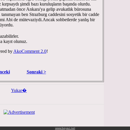
öz kırpsaydı şimdi bazı kuruluşların başında olurdu.
atmadan önce Ankara'ya gelip avukatlık bürosuna
tanımayan ben Strazburg caddesini sosyetik bir cadde
mi Abi de mütevaziydi.Ancak sohbetlerde yanlış bir
rüyordu.
zabilirler.
ya kayıt olunuz.
red by
AkoComment 2.0
!
nceki
Sonraki >
Yukar�
www.beyaz.net