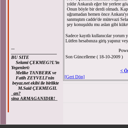
yıldır Ankaralı eğer bir yerlere g
Onun böyle bir derdi olmadı. Kap
uğramadan hemen önce Ankara'yı 
sanmıştım cadde'de mütevazi Sela
şey konuşuldu mu aslan gibi kük
Sadece kayıtlı kullanıcılar yorum ya
Lütfen hesabınıza giriş yapınız ve
Powe
____________________
Son Güncelleme ( 18-10-2009 )
BU SITE
Selami ÇEKMEG?L’in
Yegenleri:
< Ö
Melike TANBERK ve
[Geri Dön]
Fatih ZEYVELI'nin
beyaz.net ekibi ile birlikte
M.Said ÇEKMEGIL
an?
sina ARMAGANIDIR!