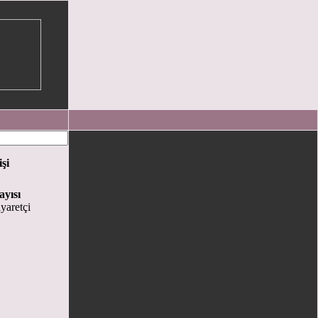
işi
ayısı
yaretçi