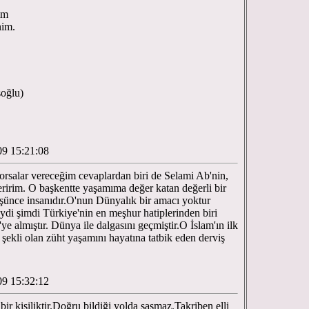
im
nim.
ğlu)
09 15:21:08
orsalar vereceğim cevaplardan biri de Selami Ab'nin,
ririm. O başkentte yaşamıma değer katan değerli bir
Düşünce insanıdır.O'nun Dünyalık bir amacı yoktur
di şimdi Türkiye'nin en meşhur hatiplerinden biri
'ye almıştır. Dünya ile dalgasını geçmiştir.O İslam'ın ilk
kli olan züht yaşamını hayatına tatbik eden derviş
09 15:32:12
r kişiliktir.Doğru bildiği yolda şaşmaz.Takriben elli