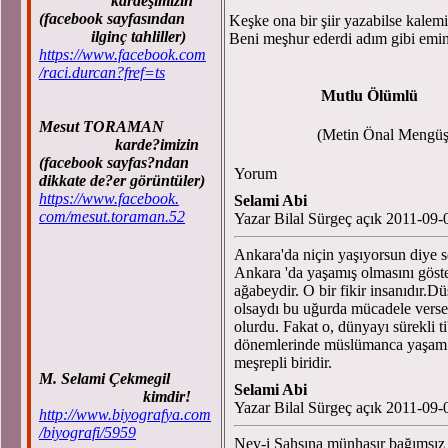
kardeşimizin
(facebook sayfasından
Keşke ona bir şiir yazabilse kalem
ilginç tahliller)
Beni meşhur ederdi adım gibi emi
https://www.facebook.com
/raci.durcan?fref=ts
Mutlu Ölümlü
Mesut TORAMAN
(Metin Önal Mengüşo
karde?imizin
(facebook sayfas?ndan
Yorum
dikkate de?er görüntüler)
https://www.facebook.
Selami Abi
com/mesut.toraman.52
Yazar Bilal Sürgeç açık 2011-09-
Ankara'da niçin yaşıyorsun diye s
Ankara 'da yaşamış olmasını göste
ağabeydir. O bir fikir insanıdır.
olsaydı bu uğurda mücadele versey
olurdu. Fakat o, dünyayı sürekli ti
dönemlerinde müslümanca yaşam şe
meşrepli biridir.
M. Selami Çekmegil
Selami Abi
kimdir!
Yazar Bilal Sürgeç açık 2011-09-
http://www.biyografya.com
/biyografi/5959
Nev-i Şahsına münhasır bağımsız bi