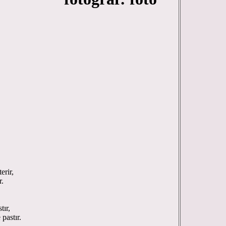
megil’i
erir,
r.
tır,
 pastır.