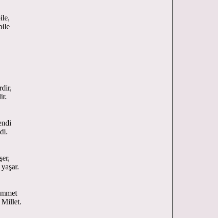
ile,
bile
dir,
ir.
endi
di.
şer,
 yaşar.
ümmet
 Millet.