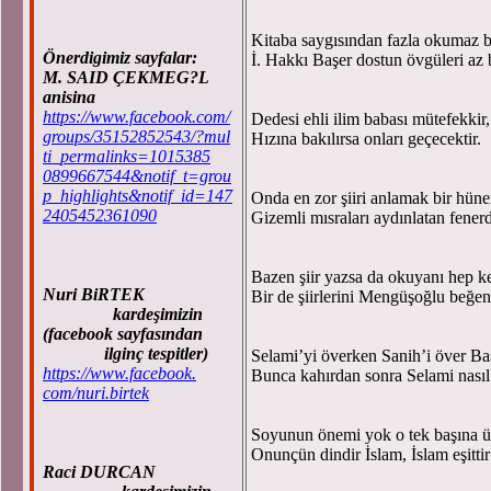
Kitaba saygısından fazla okumaz b
Önerdigimiz sayfalar:
İ. Hakkı Başer dostun övgüleri az 
M. SAID ÇEKMEG?L
anisina
https://www.facebook.com/
Dedesi ehli ilim babası mütefekkir,
groups/35152852543/?mul
Hızına bakılırsa onları geçecektir.
ti_permalinks=1015385
0899667544&notif_t=grou
p_highlights&notif_id=147
Onda en zor şiiri anlamak bir hüner
2405452361090
Gizemli mısraları aydınlatan fenerd
Bazen şiir yazsa da okuyanı hep k
Nuri BiRTEK
Bir de şiirlerini Mengüşoğlu beğen
kardeşimizin
(facebook sayfasından
ilginç tespitler)
Selami’yi överken Sanih’i över Ba
https://www.facebook.
Bunca kahırdan sonra Selami nasıl
com/nuri.birtek
Soyunun önemi yok o tek başına 
Onunçün dindir İslam, İslam eşittir
Raci DURCAN