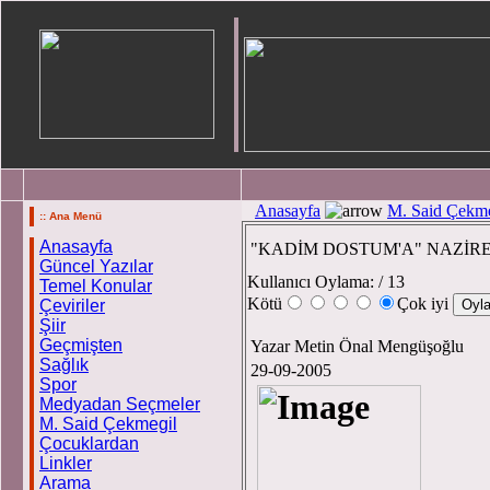
Anasayfa
M. Said Çekme
:: Ana Menü
Anasayfa
"KADİM DOSTUM'A" NAZİR
Güncel Yazılar
Kullanıcı Oylama:
/ 13
Temel Konular
Kötü
Çok iyi
Çeviriler
Şiir
Geçmişten
Yazar Metin Önal Mengüşoğlu
Sağlık
29-09-2005
Spor
Medyadan Seçmeler
M. Said Çekmegil
Çocuklardan
Linkler
fo
Arama