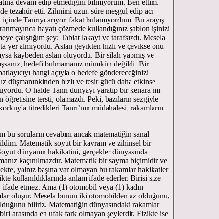
tına devam edip etmediğini bilmiyorum. Ben ettim.
lde tezahür etti. Zihnimi uzun süre meşgul edip acı
içinde Tanrıyı arıyor, fakat bulamıyordum. Bu arayış
vranmayınca hayatı çözmede kullandığınız şablon işinizi
eye çalıştığım şey: Tabiat lakayt ve tarafsızdı. Mesela
afta yer almıyordu. Aslan geyikten hızlı ve çevikse onu
ıysa kaybeden aslan oluyordu. Bir silah yapmış ve
ışsanız, hedefi bulmamanız mümkün değildi. Bir
patlayıcıyı hangi açıyla o hedefe göndereceğinizi
ız düşmanınkinden hızlı ve tesir gücü daha etkinse
luyordu. O halde Tanrı dünyayı yaratıp bir kenara mı
n öğretisine tersti, olamazdı. Peki, bazıların sezgiyle
e korkuyla titredikleri Tanrı’nın müdahalesi, rakamların
bu soruların cevabını ancak matematiğin sanal
dim. Matematik soyut bir kavram ve zihinsel bir
Soyut dünyanın hakikatini, gerçekler dünyasında
rmanız kaçınılmazdır. Matematik bir sayma biçimidir ve
çekte, yalnız başına var olmayan bu rakamlar hakikatler
kte kullanıldıklarında anlam ifade ederler. Birisi size
ey ifade etmez. Ama (1) otomobil veya (1) kadın
mlar oluşur. Mesela bunun iki otomobilden az olduğunu,
lduğunu biliriz. Matematiğin dünyasındaki rakamlar
rbiri arasında en ufak fark olmayan şeylerdir. Fizikte ise