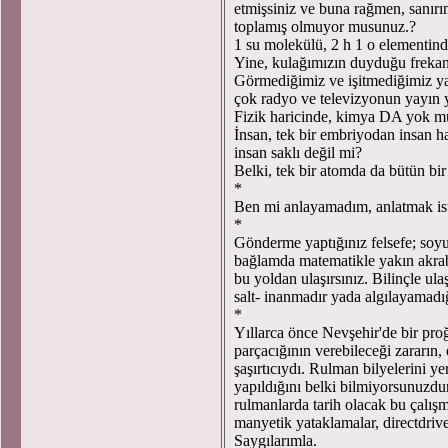
etmişsiniz ve buna rağmen, sanırım 
toplamış olmuyor musunuz.?
1 su molekülü, 2 h 1 o elementind
Yine, kulağımızın duyduğu frekans 
Görmediğimiz ve işitmediğimiz ya
çok radyo ve televizyonun yayın y
Fizik haricinde, kimya DA yok 
İnsan, tek bir embriyodan insan 
insan saklı değil mi?
Belki, tek bir atomda da bütün bi
*
Ben mi anlayamadım, anlatmak is
*
Gönderme yaptığınız felsefe; soyu
bağlamda matematikle yakın akrabad
bu yoldan ulaşırsınız. Bilinçle ul
salt- inanmadır yada algılayamadı
*
Yıllarca önce Nevşehir'de bir pro
parçacığının verebileceği zararın
şaşırtıcıydı. Rulman bilyelerini y
yapıldığını belki bilmiyorsunuzdu
rulmanlarda tarih olacak bu çalış
manyetik yataklamalar, directdrive
Saygılarımla.