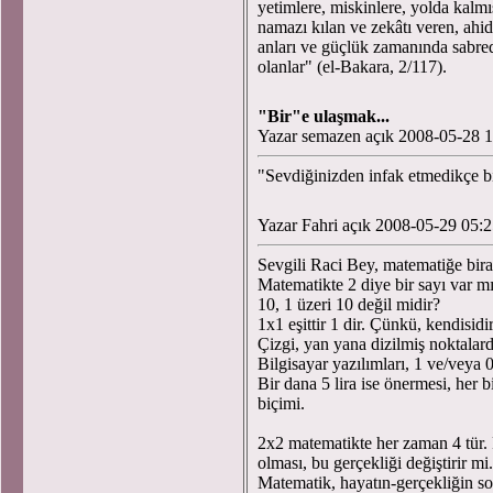
yetimlere, miskinlere, yolda kalmı
namazı kılan ve zekâtı veren, ahidl
anları ve güçlük zamanında sabrede
olanlar" (el-Bakara, 2/117).
"Bir"e ulaşmak...
Yazar semazen açık 2008-05-28 1
"Sevdiğinizden infak etmedikçe bir
Yazar Fahri açık 2008-05-29 05:
Sevgili Raci Bey, matematiğe bira
Matematikte 2 diye bir sayı var mıd
10, 1 üzeri 10 değil midir?
1x1 eşittir 1 dir. Çünkü, kendisidi
Çizgi, yan yana dizilmiş noktala
Bilgisayar yazılımları, 1 ve/veya
Bir dana 5 lira ise önermesi, her b
biçimi.
2x2 matematikte her zaman 4 tür. 
olması, bu gerçekliği değiştirir mi
Matematik, hayatın-gerçekliğin soy