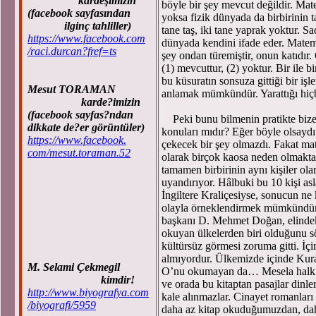
kardeşimizin
böyle bir şey mevcut değildir. Mat
(facebook sayfasından
yoksa fizik dünyada da birbirinin t
ilginç tahliller)
tane taş, iki tane yaprak yoktur. 
https://www.facebook.com
dünyada kendini ifade eder. Matem
/raci.durcan?fref=ts
şey ondan türemiştir, onun katıdır.
(1) mevcuttur, (2) yoktur. Bir ile b
bu küsuratın sonsuza gittiği bir iş
Mesut TORAMAN
anlamak mümkündür. Yarattığı hiçbi
karde?imizin
(facebook sayfas?ndan
Peki bunu bilmenin pratikte bize 
dikkate de?er görüntüler)
konuları mıdır? Eğer böyle olsaydı 
https://www.facebook.
çekecek bir şey olmazdı. Fakat mat
com/mesut.toraman.52
olarak birçok kaosa neden olmaktadı
tamamen birbirinin aynı kişiler ol
uyandırıyor. Hâlbuki bu 10 kişi asla
İngiltere Kraliçesiyse, sonucun ne
olayla örneklendirmek mümkündür. G
başkanı D. Mehmet Doğan, elindeki
okuyan ülkelerden biri olduğunu sö
kültürsüz görmesi zoruma gitti. İ
almıyordur. Ülkemizde içinde Ku
M. Selami Çekmegil
O’nu okumayan da… Mesela halkın
kimdir!
ve orada bu kitaptan pasajlar dinler
http://www.biyografya.com
kale alınmazlar. Cinayet romanları
/biyografi/5959
daha az kitap okuduğumuzdan, daha 