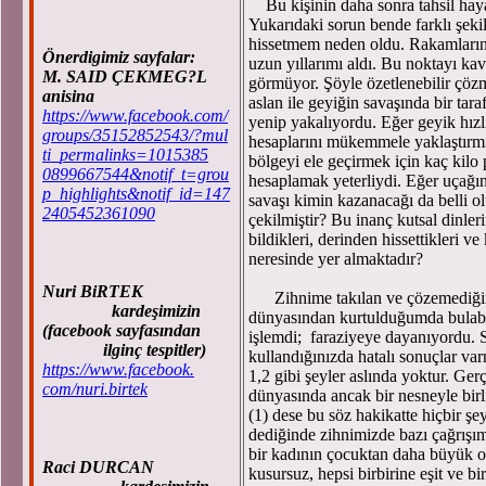
Bu kişinin daha sonra tahsil haya
Yukarıdaki sorun bende farklı şeki
hissetmem neden oldu. Rakamların 
Önerdigimiz sayfalar:
uzun yıllarımı aldı. Bu noktayı ka
M. SAID ÇEKMEG?L
görmüyor. Şöyle özetlenebilir çözm
anisina
aslan ile geyiğin savaşında bir tar
https://www.facebook.com/
yenip yakalıyordu. Eğer geyik hızl
groups/35152852543/?mul
hesaplarını mükemmele yaklaştırm
ti_permalinks=1015385
bölgeyi ele geçirmek için kaç kilo 
0899667544&notif_t=grou
hesaplamak yeterliydi. Eğer uçağın
p_highlights&notif_id=147
savaşı kimin kazanacağı da belli o
2405452361090
çekilmiştir? Bu inanç kutsal dinleri
bildikleri, derinden hissettikleri v
neresinde yer almaktadır?
Nuri BiRTEK
Zihnime takılan ve çözemediğim 
kardeşimizin
dünyasından kurtulduğumda bulabil
(facebook sayfasından
işlemdi; faraziyeye dayanıyordu. 
ilginç tespitler)
kullandığınızda hatalı sonuçlar va
https://www.facebook.
1,2 gibi şeyler aslında yoktur. Ger
com/nuri.birtek
dünyasında ancak bir nesneyle birli
(1) dese bu söz hakikatte hiçbir ş
dediğinde zihnimizde bazı çağrışı
bir kadının çocuktan daha büyük o
Raci DURCAN
kusursuz, hepsi birbirine eşit ve bi