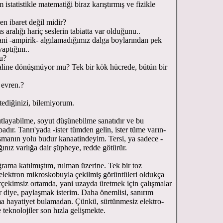
istatistikle matematiği biraz karıştırmış ve fizikle
en ibaret değil midir?
aralığı hariç seslerin tabiatta var olduğunu..
ni -ampirik- algılamadığımız dalga boylarından pek
aptığını..
mu?
haline dönüşmüyor mu? Tek bir kök hücrede, bütün bir
r evren.?
tediğinizi, bilemiyorum.
tlayabilme, soyut düşünebilme sanatıdır ve bu
ır. Tanrı'yada -ister tümden gelin, ister tüme varın-
aşmanın yolu budur kanaatindeyim. Tersi, ya sadece -
ğınız varlığa dair şüpheye, redde götürür.
ğrama katılmıştım, rulman üzerine. Tek bir toz
, elektron mikroskobuyla çekilmiş görüntüleri oldukça
erçekimsiz ortamda, yani uzayda üretmek için çalışmalar
r diye, paylaşmak isterim. Daha önemlisi, sanırım
ma hayatiyet bulamadan. Çünkü, sürtünmesiz elektro-
 teknolojiler son hızla gelişmekte.