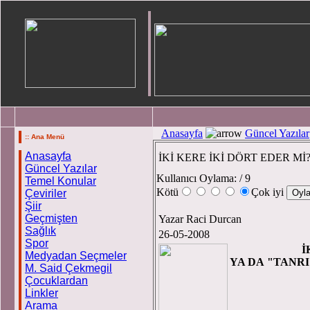
Anasayfa
Güncel Yazılar
:: Ana Menü
Anasayfa
İKİ KERE İKİ DÖRT EDER Mİ
Güncel Yazılar
Kullanıcı Oylama:
/ 9
Temel Konular
Kötü
Çok iyi
Çeviriler
Şiir
Geçmişten
Yazar Raci Durcan
Sağlık
26-05-2008
Spor
İKİ KERE
Medyadan Seçmeler
YA DA
"TANR
M. Said Çekmegil
Çocuklardan
Linkler
Arama