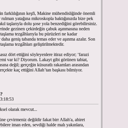
 farklılığının keşfi, Makine mühendisliğinde önemli
Bir rulman yatağına mikroskopla baktığınızda bize pek
ıl taşlarıyla dolu şose yola benzediğini görebilirsiniz.
erinde gezinen çekirdeğin çabuk aşınmasına neden
 taşlama tezgâhlarıyla bu pürüzleri ne kadar
ar daha geniş tabanda temas eder ve aşınma azalır. Son
şlama tezgâhları geliştirilmektedir.
ız dört ettiğini söyleyenlere itiraz ediyor; ‘farazi
emi var ki? Diyorum. Lakayt gibi görünen tabiat,
sına değil; gerçeğin küsuratlı rakamları arasından
gerçekte kaç ettiğini Allah’tan başkası bilmiyor.
i?
3:18:53
iksel olarak mevcut...
e çevirmeniz değildir fakat birr Allah'a, ahiret
bilere iman eden, sevdiği halde malı yakınlara,