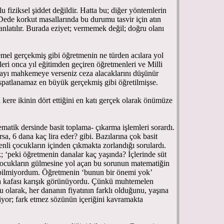
 fiziksel şiddet değildir. Hatta bu; diğer yöntemlerin
ede korkut masallarında bu durumu tasvir için atın
anlatılır. Burada eziyet; vermemek değil; doğru olanı
temel gerçekmiş gibi öğretmenin ne türden acılara yol
eri onca yıl eğitimden geçiren öğretmenleri ve Milli
olayı mahkemeye verseniz ceza alacaklarını düşünür
ispatlanamaz en büyük gerçekmiş gibi öğretilmişse.
re ikinin dört ettiğini en katı gerçek olarak önümüze
ik dersinde basit toplama- çıkarma işlemleri sorardı.
rsa, 6 dana kaç lira eder? gibi. Bazılarına çok basit
enli çocukların içinden çıkmakta zorlandığı sorulardı.
; ‘peki öğretmenin danalar kaç yaşında? İçlerinde süt
çocukların gülmesine yol açan bu sorunun matematiğin
bilmiyordum. Öğretmenin ‘bunun bir önemi yok’
a kafası karışık görünüyordu. Çünkü muhtemelen
u olarak, her dananın fiyatının farklı olduğunu, yaşına
iliyor; fark etmez sözünün içeriğini kavramakta