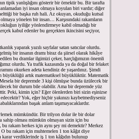
 tipik yanlışlığını gösterir bir örnektir bu. Bir tarafta
ır anlamadan iyi insan olmaya koyulan biri vardır; diğer
elttiği bir başka ruh hali. Az okuyan, okuduğu kutsal
i olmaya yönelen bir insan… Karşısındaki rakamların
 çokluğun iyiliğe yönlendirmeye kabil olmadığı bir
erçek kabul edenler bu gerçekten ikincisini seçiyor,
nlık yaparak yazılı sayfalar satan satıcılar olurdu.
gelmiş bir insanın dramı biraz da şiirsel olarak hikâye
r edilen bu dramlar ilgimizi çeker, harçlığımızın önemli
ığımız olurdu. Ya trafik kazasında ya da doğal bir felaket
amını okurken adeta kendiniz de yaşardınız. Şimdi
n büyüklüğü artık matematiksel büyüklüktür. Matematik
a. Mesela bir depremde 3 kişi ölmüşse bunda üzülecek bir
inilecek bir durum bile olabilir. Ama bir depremde yüz
ir. Peki, kimin için? Eğer ölenlerden biri sizin eşinizse
e edecektir? Yok, eğer hiçbir yakınızı kaybetmediyseniz
abalıklarından başak anlam taşımayacaklardır.
mek mümkündür. Bir trilyon dolar ile bir dolar
na sahip olması mümkün olmayan sizin için bu
i, bu rakam herkes için aynı şey mi demektir? Merkez
? O bu rakam için muhtemelen 1 ton kâğıt diye
karar verdiklerinde iş 1 ton kâğıdın bulunup