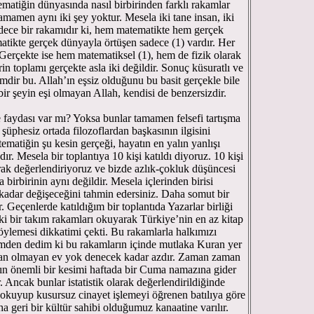
ematiğin dünyasında nasıl birbirinden farklı rakamlar
amamen aynı iki şey yoktur. Mesela iki tane insan, iki
Sadece bir rakamıdır ki, hem matematikte hem gerçek
atikte gerçek dünyayla örtüşen sadece (1) vardır. Her
 Gerçekte ise hem matematiksel (1), hem de fizik olarak
irin toplamı gerçekte asla iki değildir. Sonuç küsuratlı ve
lemdir bu. Allah’ın eşsiz olduğunu bu basit gerçekle bile
r şeyin eşi olmayan Allah, kendisi de benzersizdir.
faydası var mı? Yoksa bunlar tamamen felsefi tartışma
şüphesiz ortada filozoflardan başkasının ilgisini
ematiğin şu kesin gerçeği, hayatın en yalın yanlışı
r. Mesela bir toplantıya 10 kişi katıldı diyoruz. 10 kişi
arak değerlendiriyoruz ve bizde azlık-çokluk düşüncesi
 birbirinin aynı değildir. Mesela içlerinden birisi
 kadar değişeceğini tahmin edersiniz. Daha somut bir
eçenlerde katıldığım bir toplantıda Yazarlar birliği
 bir takım rakamları okuyarak Türkiye’nin en az kitap
ylemesi dikkatimi çekti. Bu rakamlarla halkımızı
çimden dedim ki bu rakamların içinde mutlaka Kuran yer
ran olmayan ev yok denecek kadar azdır. Zaman zaman
 önemli bir kesimi haftada bir Cuma namazına gider
. Ancak bunlar istatistik olarak değerlendirildiğinde
 okuyup kusursuz cinayet işlemeyi öğrenen batılıya göre
geri bir kültür sahibi olduğumuz kanaatine varılır.