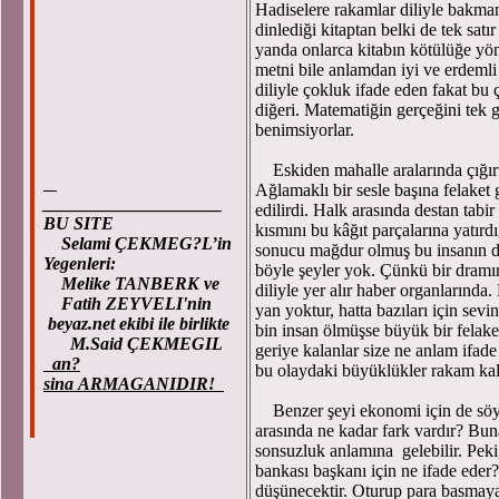
Hadiselere rakamlar diliyle bakmanın
dinlediği kitaptan belki de tek sat
yanda onlarca kitabın kötülüğe yön
metni bile anlamdan iyi ve erdeml
diliyle çokluk ifade eden fakat bu
diğeri. Matematiğin gerçeğini tek g
benimsiyorlar.
Eskiden mahalle aralarında çığırtka
Ağlamaklı bir sesle başına felaket 
____________________
edilirdi. Halk arasında destan tabi
BU SITE
kısmını bu kâğıt parçalarına yatırd
Selami ÇEKMEG?L’in
sonucu mağdur olmuş bu insanın dr
Yegenleri:
böyle şeyler yok. Çünkü bir dramı
Melike TANBERK ve
diliyle yer alır haber organlarınd
Fatih ZEYVELI'nin
yan yoktur, hatta bazıları için sev
beyaz.net ekibi ile birlikte
bin insan ölmüşse büyük bir felakett
M.Said ÇEKMEGIL
geriye kalanlar size ne anlam ifad
an?
bu olaydaki büyüklükler rakam kal
sina ARMAGANIDIR!
Benzer şeyi ekonomi için de söyle
arasında ne kadar fark vardır? Bu
sonsuzluk anlamına gelebilir. Pek
bankası başkanı için ne ifade eder
düşünecektir. Oturup para basmaya 