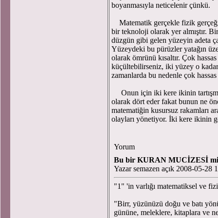
boyanmasıyla neticelenir çünkü.
Matematik gerçekle fizik gerçeğin
bir teknoloji olarak yer almıştır. 
düzgün gibi gelen yüzeyin adeta çak
Yüzeydeki bu pürüzler yatağın üz
olarak ömrünü kısaltır. Çok hassas
küçültebilirseniz, iki yüzey o kad
zamanlarda bu nedenle çok hassas ta
Onun için iki kere ikinin tartışmas
olarak dört eder fakat bunun ne ön
matematiğin kusursuz rakamları ara
olayları yönetiyor. İki kere ikinin 
Yorum
Bu bir KURAN MUCİZESİ m
Yazar semazen açık 2008-05-28 1
"1" 'in varlığı matematiksel ve fiz
"Birr, yüzünüzü doğu ve batı yönün
gününe, meleklere, kitaplara ve ne