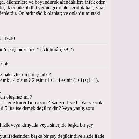
şa, dilenenlere ve boyunduruk altındakilere infak eden,
eştiklerinde ahdini yerine getirenler, zorluk hali, zarar
nlerdir. Onlardır sâdık olanlar; ve onlardır müttaki
3:39:30
r'e erişemezsiniz.." (Âli İmrân, 3/92).
25:56
z haksızlık mı etmişsiniz.?
ır ki, 4 olsun.? 2 eşittir 1+1. 4 eşittir (1+1)+(1+1).
r.
rdan oluşmaz mı.?
 0, 1 lerle kurgulanmaz mı? Sadece 1 ve 0. Var ve yok.
iri 5 lira ise demek değil midir.? Veya yanlış soru
Fizik veya kimyada veya sinerjide başka bir şey
.?
ut ifadesinden başka bir şey değildir diye sizde ifade