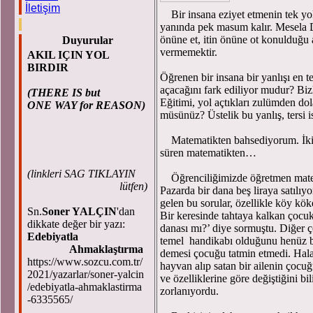
İletişim
Bir insana eziyet etmenin tek yolu
yanında pek masum kalır. Mesela D
önüne et, itin önüne ot konulduğu 
Duyurular
vermemektir.
AKIL IÇIN YOL
BIRDIR
Öğrenen bir insana bir yanlışı en 
açacağını fark ediliyor mudur? Bizl
(THERE IS but
Eğitimi, yol açtıkları zulümden d
ONE WAY for REASON)
müsünüz? Üstelik bu yanlış, tersi 
Matematikten bahsediyorum. İki ke
süren matematikten…
(
linkleri SAG TIKLAYIN
Öğrenciliğimizde öğretmen matemat
lütfen)
Pazarda bir dana beş liraya satılıyo
gelen bu sorular, özellikle köy kök
Sn.
Soner YALÇIN
'dan
Bir keresinde tahtaya kalkan çocuk
dikkate değer bir yazı:
danası mı?’ diye sormuştu. Diğer 
Edebiyatla
temel handikabı olduğunu henüz 
Ahmaklaştırma
demesi çocuğu tatmin etmedi. Hal
https://www.sozcu.com.tr/
hayvan alıp satan bir ailenin çocuğ
2021/yazarlar/soner-yalcin
ve özelliklerine göre değiştiğini b
/edebiyatla-ahmaklastirma
zorlanıyordu.
-6335565/