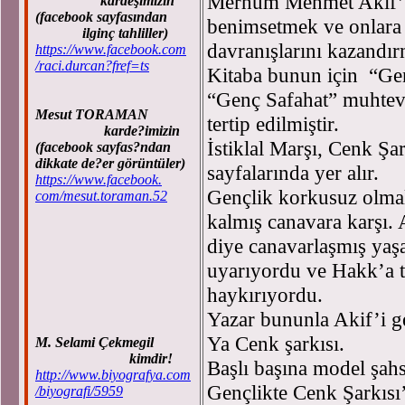
Merhum Mehmet Akif’i 
kardeşimizin
(facebook sayfasından
benimsetmek ve onlara
ilginç tahliller)
davranışlarını kazandır
https://www.facebook.com
/raci.durcan?fref=ts
Kitaba bunun için “Gen
“Genç Safahat” muhteva
Mesut TORAMAN
tertip edilmiştir.
karde?imizin
İstiklal Marşı, Cenk Şa
(facebook sayfas?ndan
dikkate de?er görüntüler)
sayfalarında yer alır.
https://www.facebook.
Gençlik korkusuz olmal
com/mesut.toraman.52
kalmış canavara karşı.
diye canavarlaşmış yaşa
uyarıyordu ve Hakk’a t
haykırıyordu.
Yazar bununla Akif’i g
Ya Cenk şarkısı.
M. Selami Çekmegil
kimdir!
Başlı başına model şahs
http://www.biyografya.com
Gençlikte Cenk Şarkısı
/biyografi/5959