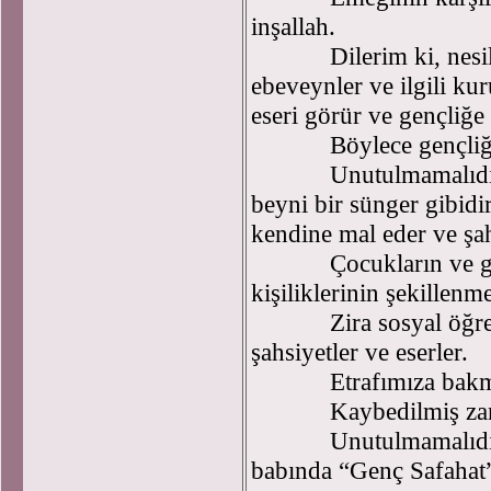
inşallah.
Dilerim ki, nesilleri
ebeveynler ve ilgili ku
eseri görür ve gençliğe u
Böylece gençliğe m
Unutulmamalıdır ki,
beyni bir sünger gibidi
kendine mal eder ve şah
Çocukların ve gençler
kişiliklerinin şekillenm
Zira sosyal öğrenme
şahsiyetler ve eserler.
Etrafımıza bakmak y
Kaybedilmiş zamanım
Unutulmamalıdır ki,
babında “Genç Safahat” 