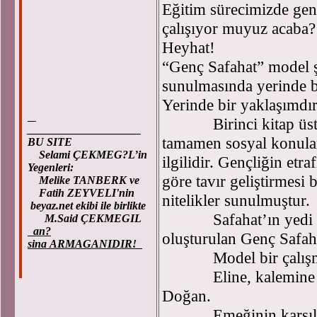
Eğitim sürecimizde ge
çalışıyor muyuz acaba?
Heyhat!
“Genç Safahat” model şa
sunulmasında yerinde bi
Yerinde bir yaklaşımdır
Birinci kitap üst baş
____________________
tamamen sosyal konular
BU SITE
Selami ÇEKMEG?L’in
ilgilidir. Gençliğin etr
Yegenleri:
göre tavır geliştirmesi 
Melike TANBERK ve
Fatih ZEYVELI'nin
nitelikler sunulmuştur.
beyaz.net ekibi ile birlikte
Safahat’ın yedi kita
M.Said ÇEKMEGIL
an?
oluşturulan Genç Safaha
sina ARMAGANIDIR!
Model bir çalışma
Eline, kalemine ve 
Doğan.
Emeğinin karşılığı 