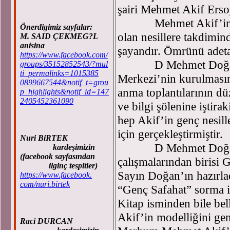
şairi Mehmet Akif Erso
Mehmet Akif’in mode
Önerdigimiz sayfalar:
olan nesillere takdimi
M. SAID ÇEKMEG?L
anisina
şayandır. Ömrünü adeta 
https://www.facebook.com/
D Mehmet Doğan, M
groups/35152852543/?mul
ti_permalinks=1015385
Merkezi’nin kurulmasın
0899667544&notif_t=grou
anma toplantılarının dü
p_highlights&notif_id=147
2405452361090
ve bilgi şölenine iştira
hep Akif’in genç nesill
için gerçekleştirmiştir.
Nuri BiRTEK
D Mehmet Doğan’ın 
kardeşimizin
(facebook sayfasından
çalışmalarından birisi G
ilginç tespitler)
Sayın Doğan’ın hazırlad
https://www.facebook.
com/nuri.birtek
“Genç Safahat” sorma i
Kitap isminden bile bel
Akif’in modelliğini ge
Raci DURCAN