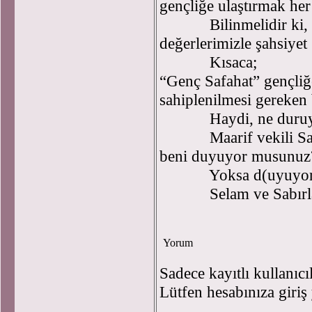
gençliğe ulaştırmak her
Bilinmelidir ki, gen
değerlerimizle şahsiyet g
Kısaca;
“Genç Safahat” gençliğe
sahiplenilmesi gereken 
Haydi, ne duruyorsun
Maarif vekili Sayın
beni duyuyor musunuz
Yoksa d(uyuyor 
Selam ve Sabı
Yorum
Sadece kayıtlı kullanıcı
Lütfen hesabınıza giriş