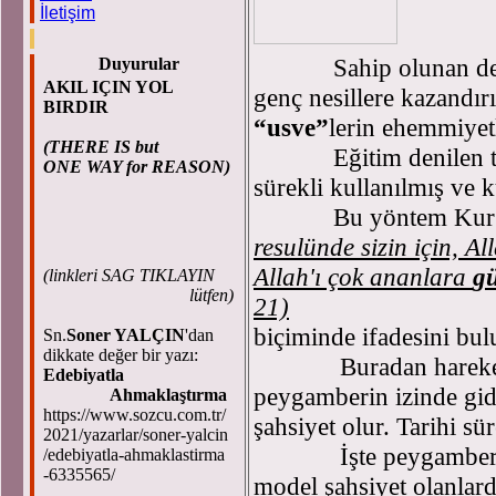
İletişim
Sahip olunan değerl
Duyurular
AKIL IÇIN YOL
genç nesillere kazandır
BIRDIR
“usve”
lerin ehemmiyetl
(THERE IS but
Eğitim denilen terbi
ONE WAY for REASON)
sürekli kullanılmış ve 
Bu yöntem Kur’an
resulünde sizin için, Al
Allah'ı çok ananlara
gü
(
linkleri SAG TIKLAYIN
lütfen)
21)
biçiminde ifadesini bul
Sn.
Soner YALÇIN
'dan
dikkate değer bir yazı:
Buradan hareketle ra
Edebiyatla
peygamberin izinde gid
Ahmaklaştırma
https://www.sozcu.com.tr/
şahsiyet olur. Tarihi sü
2021/yazarlar/soner-yalcin
İşte peygamberin iz
/edebiyatla-ahmaklastirma
-6335565/
model şahsiyet olanlard