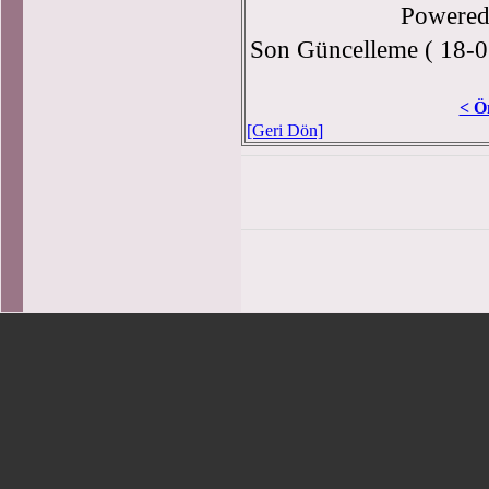
Powere
Son Güncelleme ( 18-0
< Ö
[Geri Dön]