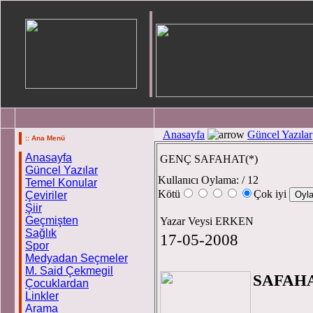
Anasayfa
Güncel Yazılar
:: Ana Menü
Anasayfa
GENÇ SAFAHAT(*)
Güncel Yazılar
Kullanıcı Oylama:
/ 12
Temel Konular
Kötü
Çok iyi
Çeviriler
Şiir
Geçmişten
Yazar Veysi ERKEN
Sağlık
17-05-2008
Spor
Medyadan Seçmeler
GEN
M. Said Çekmegil
SAFAHA
Çocuklardan
Linkler
Arama