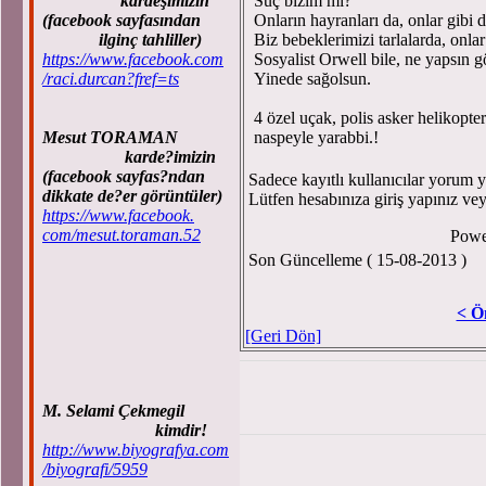
kardeşimizin
Suç bizim mi?
(facebook sayfasından
Onların hayranları da, onlar gibi d
ilginç tahliller)
Biz bebeklerimizi tarlalarda, onlar
https://www.facebook.com
Sosyalist Orwell bile, ne yapsın g
/raci.durcan?fref=ts
Yinede sağolsun.
4 özel uçak, polis asker helikopt
Mesut TORAMAN
naspeyle yarabbi.!
karde?imizin
(facebook sayfas?ndan
Sadece kayıtlı kullanıcılar yorum ya
dikkate de?er görüntüler)
Lütfen hesabınıza giriş yapınız ve
https://www.facebook.
com/mesut.toraman.52
Powe
Son Güncelleme ( 15-08-2013 )
< Ö
[Geri Dön]
M. Selami Çekmegil
kimdir!
http://www.biyografya.com
/biyografi/5959