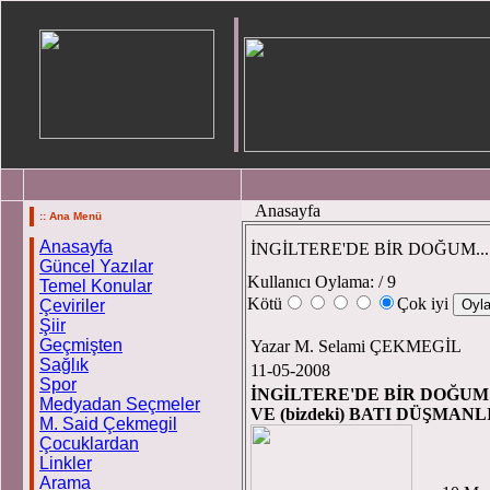
Anasayfa
:: Ana Menü
Anasayfa
İNGİLTERE'DE BİR DOĞUM...
Güncel Yazılar
Kullanıcı Oylama:
/ 9
Temel Konular
Kötü
Çok iyi
Çeviriler
Şiir
Geçmişten
Yazar M. Selami ÇEKMEGİL
Sağlık
11-05-2008
Spor
İNGİLTERE'DE BİR DOĞUM
Medyadan Seçmeler
VE (bizdeki) BATI DÜŞMANL
M. Said Çekmegil
Çocuklardan
Linkler
Arama