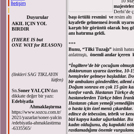
10 Mayıs
İletişim
majesteler
Derbi’de ç
başı örtülü resmini ve
resim altı
Duyurular
kıyafetle gelmemesi
ironik
uyarıs
AKIL IÇIN YOL
karşıtı bir görüntü olarak hoş g
BIRDIR
anı hatırıma geldi.
(THERE IS but
***
ONE WAY for REASON)
Bunu, “Tilki Tuzağı”
isimli hatı
anlatmıştı,
önemli anılar içeren
“İngiltere’de bir çocuğum olmuşt
doktorunun uyarısı üzerine, 10-15
(
linkleri SAG TIKLAYIN
hemşireler gelmeye başladılar. Do
lütfen)
bir ambulans gönderdiler, ailemi 
Doğum sonrası en çok 15 gün kalma
Sn.
Soner YALÇIN
'dan
konfor vardı. Hastanın Türkçe dış
dikkate değer bir yazı:
hastanelerden Türkçe bilen İranlı 
Edebiyatla
Hastanın çıkan yemeği yemediğin
Ahmaklaştırma
o hasta için özel menü çıkardılar
https://www.sozcu.com.tr/
edince de tebessüm, tebrik ve ke
2021/yazarlar/soner-yalcin
bizi kapıya kadar uğurladılar. 
/edebiyatla-ahmaklastirma
kadın olduğunu, dış kapıdaki nöbe
-6335565/
rastlamadığımı önemle vurgulama