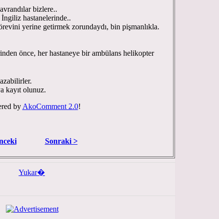
avrandılar bizlere..
 İngiliz hastanelerinde..
örevini yerine getirmek zorundaydı, bin pişmanlıkla.
erinden önce, her hastaneye bir ambülans helikopter
zabilirler.
ya kayıt olunuz.
red by
AkoComment 2.0
!
nceki
Sonraki >
Yukar�