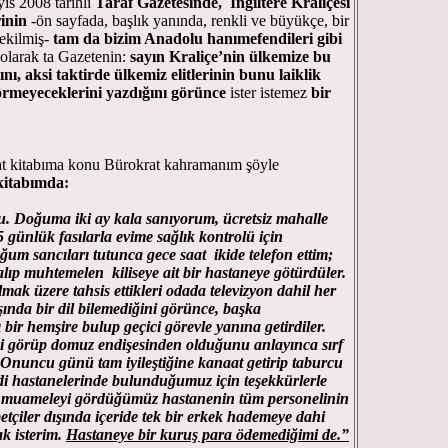
 2008 tarihli
Taraf Gazetesinde,
İngiltere Kraliçesi
inin
-ön sayfada, başlık yanında, renkli ve büyükçe, bir
ekilmiş-
tam da bizim Anadolu hanımefendileri gibi
 olarak ta Gazetenin:
sayın Kraliçe’nin ülkemize bu
ını, aksi taktirde ülkemiz elitlerinin bunu laiklik
örmeyeceklerini
yazdığını
görünce
ister istemez
bir
rat kitabıma konu Bürokrat kahramanım şöyle
kitabımda:
u. Doğuma iki ay kala sanıyorum, ücretsiz mahalle
 günlük fasılarla evime sağlık kontrolü için
ğum sancıları tutunca gece saat ikide telefon ettim;
alıp muhtemelen kiliseye ait bir hastaneye götürdüler.
k üzere tahsis ettikleri odada televizyon dahil her
ında bir dil bilemediğini görünce, başka
bir hemşire bulup geçici görevle yanına getirdiler.
i görüp domuz endişesinden olduğunu anlayınca sırf
. Onuncu günü tam iyileştiğine kanaat getirip taburcu
ndi hastanelerinde bulunduğumuz için teşekkürlerle
Bu muameleyi gördüğümüz hastanenin tüm personelinin
tçiler dışında içeride tek bir erkek hademeye dahi
k isterim.
Hastaneye bir kuruş para ödemediğimi de.”