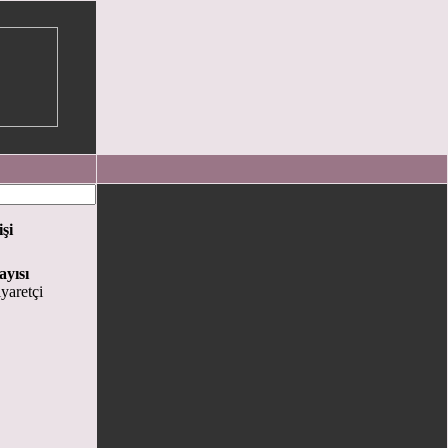
işi
ayısı
yaretçi