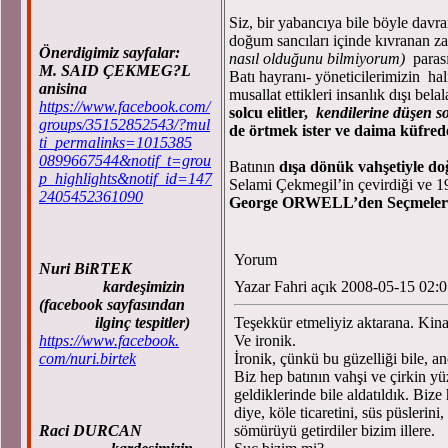
Siz, bir yabancıya bile böyle davra
doğum sancıları içinde kıvranan zava
Önerdigimiz sayfalar:
nasıl olduğunu bilmiyorum)
parası
M. SAID ÇEKMEG?L
Batı hayranı- yöneticilerimizin hal
anisina
musallat ettikleri insanlık dışı bela
https://www.facebook.com/
solcu elitler,
kendilerine düşen s
groups/35152852543/?mul
de örtmek ister ve daima küfrede
ti_permalinks=1015385
0899667544&notif_t=grou
Batının
dışa dönük vahşetiyle do
p_highlights&notif_id=147
Selami Çekmegil’in çevirdiği ve 19
2405452361090
George ORWELL’den Seçmeler kit
Yorum
Nuri BiRTEK
kardeşimizin
Yazar Fahri açık 2008-05-15 02:
(facebook sayfasından
ilginç tespitler)
Teşekkür etmeliyiz aktarana. Kina
https://www.facebook.
Ve ironik.
com/nuri.birtek
İronik, çünkü bu güzelliği bile, an
Biz hep batının vahşi ve çirkin yü
geldiklerinde bile aldatıldık. Biz
diye, köle ticaretini, süs püslerini
Raci DURCAN
sömürüyü getirdiler bizim illere.