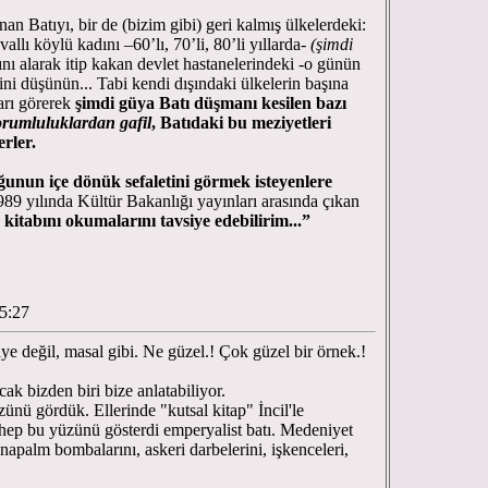
nan Batıyı, bir de (bizim gibi) geri kalmış ülkelerdeki:
llı köylü kadını –60’lı, 70’li, 80’li yıllarda-
(şimdi
nı alarak itip kakan devlet hastanelerindeki -o günün
ini düşünün... Tabi kendi dışındaki ülkelerin başına
ları görerek
şimdi güya Batı düşmanı kesilen bazı
orumluluklardan gafil
,
Batıdaki bu meziyetleri
rler.
ğunun içe dönük sefaletini
görmek isteyenlere
89 yılında Kültür Bakanlığı yayınları arasında çıkan
abını okumalarını tavsiye edebilirim...”
05:27
ye değil, masal gibi. Ne güzel.! Çok güzel bir örnek.!
cak bizden biri bize anlatabiliyor.
zünü gördük. Ellerinde "kutsal kitap" İncil'le
e hep bu yüzünü gösterdi emperyalist batı. Medeniyet
, napalm bombalarını, askeri darbelerini, işkenceleri,