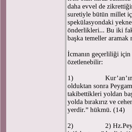
daha evvel de zikrettiği
suretiyle bütün millet 
spekülasyondaki yeknes
önderlikleri... Bu iki fa
başka temeller aramak 
İcmanın geçerliliği için
özetlenebilir:
1) Kur’an’ın, “kim
olduktan sonra Peygam
takibettikleri yoldan b
yolda bırakırız ve cehe
yerdir.” hükmü. (14)
2) 2) Hz.Peygamber