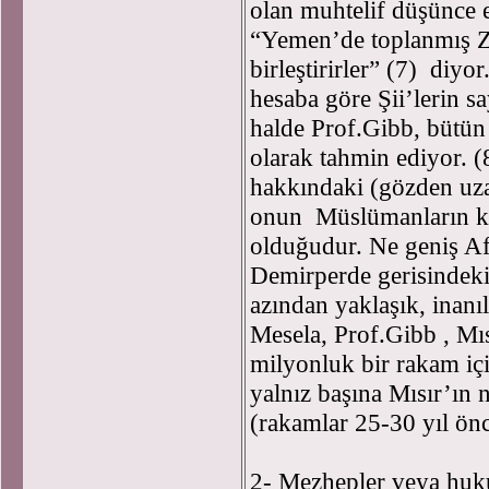
olan muhtelif düşünce e
“Yemen’de toplanmış Zey
birleştirirler” (7) diyo
hesaba göre Şii’lerin s
halde Prof.Gibb, bütün
olarak tahmin ediyor. (
hakkındaki (gözden uz
onun Müslümanların ke
olduğudur. Ne geniş Af
Demirperde gerisindek
azından yaklaşık, inanıl
Mesela, Prof.Gibb , M
milyonluk bir rakam içi
yalnız başına Mısır’ın
(rakamlar 25-30 yıl önce
2- Mezhepler veya huk