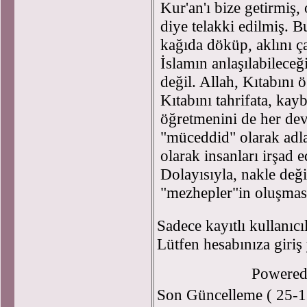
Kur'an'ı bize getirmiş,
diye telakki edilmiş. B
kağıda döküp, aklını ç
İslamın anlaşılabilece
değil. Allah, Kıtabını
Kıtabını tahrifata, kay
öğretmenini de her de
"müceddid" olarak adlan
olarak insanları irşad 
Dolayısıyla, nakle deği
"mezhepler"in oluşmas
Sadece kayıtlı kullanıcı
Lütfen hesabınıza giriş
Powere
Son Güncelleme ( 25-1