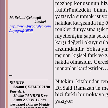
mezhep konusunun biz 
kültürümüzdeki bilims
yazısıyla sunmak istiy
M. Selami Çekmegil
hakikat karşısında hiç
kimdir!
http://www.biyografya.com
renkler dünyasına ışık
/biyografi/5959
niyetlenişim şapla şeker
karşı değerli okuyucul
arzumdandır. Yoksa yin
taşınan kişisel fark ve
hakda olmasıdır. Gerçe
inananlar kardeştirler
____________________
Nitekim, kitabından te
BU SITE
Dr.Said Ramazan‘ın mez
Selami ÇEKMEG?L’in
Yegenleri:
bizi farklı bir noktay
Melike TANBERK ve
yazıyor:
Fatih ZEYVELI'nin
beyaz.net ekibi ile birlikte