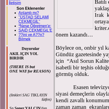
Batılı
İletişim
yakla
Son Eklenenler
Anlamlı mı?
Irak k
''ÜSTAD SELAMİ
ortay
ÇEKMEGİL''
*Neşe Öğretmen'e:
kriter
SAiD CEKMEGiL'E
önem kazandı…
??ini ve A??n?
Bilmek
Böylece on, onbir yıl 
Duyurular
Gündüz gazetesinde yay
AKIL IÇIN YOL
BIRDIR
için “Asıl Sorun Kalites
isabetli bir teşhis old
(THERE IS but
ONE WAY for REASON)
görmüş olduk.
Esasen televizyon ve
siyasi demeçlerin olayl
(
linkleri SAG TIKLAYIN
kendi zavallı konumum
lütfen)
zaman zaman ekranlard
Sn.
Soner YALÇIN
'dan