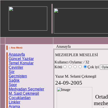
Anasayfa
:: Ana Menü
Anasayfa
MEZHEPLER MESELESİ
Güncel Yazılar
Kullanıcı Oylama:
/ 32
Temel Konular
Kötü
Çok iyi
Çeviriler
Şiir
Geçmişten
Yazar M. Selami Çekmegil
Sağlık
24-09-2005
Spor
Medyadan Seçmeler
M. Said Çekmegil
Ortado
Çocuklardan
Linkler
mezhe
Arama