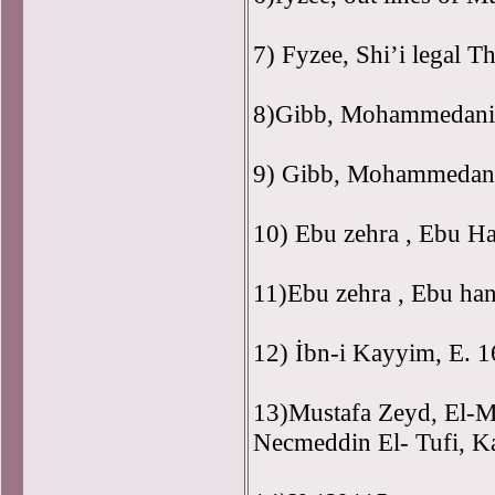
7) Fyzee, Shi’i legal Th
8)Gibb, Mohammedani
9) Gibb, Mohammedani
10) Ebu zehra , Ebu Ha
11)Ebu zehra , Ebu hani
12) İbn-i Kayyim, E. 1
13)Mustafa Zeyd, El-Ma
Necmeddin El- Tufi, K