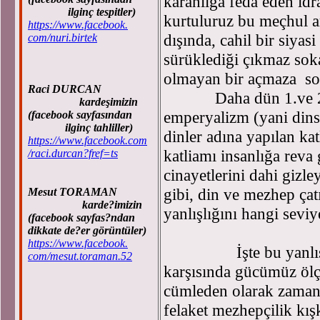
karanlığa feda eden id
ilginç tespitler)
kurtuluruz bu meçhul a
https://www.facebook.
dışında, cahil bir siyas
com/nuri.birtek
sürüklediği çıkmaz sok
olmayan bir açmaza sok
Raci DURCAN
Daha dün 1.ve 2. Ci
kardeşimizin
emperyalizm (yani dinsi
(facebook sayfasından
ilginç tahliller)
dinler adına yapılan ka
https://www.facebook.com
katliamı insanlığa reva
/raci.durcan?fref=ts
cinayetlerini dahi gizle
gibi, din ve mezhep çat
Mesut TORAMAN
karde?imizin
yanlışlığını hangi sevi
(facebook sayfas?ndan
dikkate de?er görüntüler)
https://www.facebook.
İşte bu yanlışlığın
com/mesut.toraman.52
karşısında gücümüz ölç
cümleden olarak zaman
felaket mezhepçilik kışk