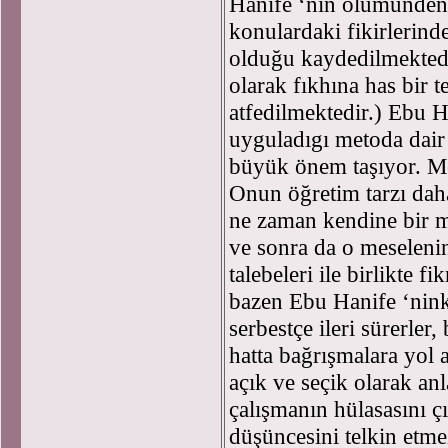
Hanife ‘nin ölümünden 
konulardaki fikirlerind
olduğu kaydedilmektedir
olarak fıkhına has bir 
atfedilmektedir.) Ebu Ha
uyguladıgı metoda dair 
büyük önem taşıyor. Me
Onun öğretim tarzı dah
ne zaman kendine bir me
ve sonra da o meseleni
talebeleri ile birlikte fi
bazen Ebu Hanife ‘ninki
serbestçe ileri sürerler
hatta bağrışmalara yol
açık ve seçik olarak an
çalışmanın hülasasını 
düşüncesini telkin etme