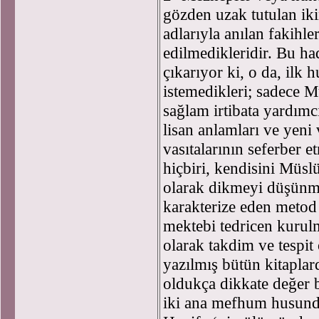
gözden uzak tutulan ikin
adlarıyla anılan fakihle
edilmedikleridir. Bu ha
çıkarıyor ki, o da, ilk
istemedikleri; sadece M
sağlam irtibata yardımc
lisan anlamları ve yeni 
vasıtalarının seferber e
hiçbiri, kendisini Müsl
olarak dikmeyi düşünme
karakterize eden metod
mektebi tedricen kurul
olarak takdim ve tespi
yazılmış bütün kitaplar
oldukça dikkate değer b
iki ana mefhum husunda