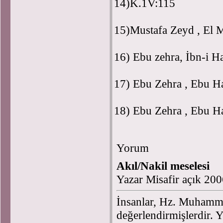
14)K.1V:115
15)Mustafa Zeyd , El 
16) Ebu zehra, İbn-i H
17) Ebu Zehra , Ebu Ha
18) Ebu Zehra , Ebu Ha
Yorum
Akıl/Nakil meselesi
Yazar Misafir açık 20
İnsanlar, Hz. Muhamme
değerlendirmişlerdir.