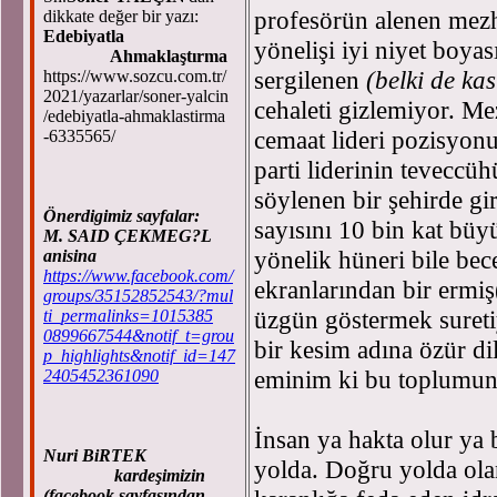
profesörün alenen mezh
dikkate değer bir yazı:
Edebiyatla
yönelişi iyi niyet boya
Ahmaklaştırma
sergilenen
(belki de kası
https://www.sozcu.com.tr/
2021/yazarlar/soner-yalcin
cehaleti gizlemiyor. Me
/edebiyatla-ahmaklastirma
cemaat lideri pozisyonu
-6335565/
parti liderinin teveccü
söylenen bir şehirde g
Önerdigimiz sayfalar:
sayısını 10 bin kat büy
M. SAID ÇEKMEG?L
yönelik hüneri bile bec
anisina
https://www.facebook.com/
ekranlarından bir ermi
groups/35152852543/?mul
üzgün göstermek suretiy
ti_permalinks=1015385
0899667544&notif_t=grou
bir kesim adına özür di
p_highlights&notif_id=147
eminim ki bu toplumun 
2405452361090
İnsan ya hakta olur ya 
Nuri BiRTEK
yolda. Doğru yolda olan
kardeşimizin
(facebook sayfasından