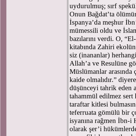
uydurulmuş; sırf spekül
Onun Bağdat’ta ölümünd
İspanya’da meşhur İbn’
mümessili oldu ve İslam
bazılarını verdi. O, “E
kitabında Zahiri ekolü
siz (inananlar) herhangi
Allah’a ve Resulüne gö
Müslümanlar arasında çı
kaide olmalıdır.” diyer
düşünceyi tahrik eden 
tahammül edilmez sert k
taraftar kitlesi bulmas
teferruata gömülü bir ç
isyanına rağmen İbn-i 
olarak şer’i hükümlerd