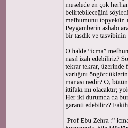
meselede en çok herhang
belirtebileceğini söyled
mefhumunu topyekün re
Peygamberin ashabı ara
bir tasdik ve tasvibinin
O halde “icma” mefhumu
nasıl izah edebiliriz? 
tekrar tekrar, üzerinde f
varlığını öngördükler
manası nedir? O, bütün
ittifakı mı olacaktır; 
Her iki durumda da bun
garanti edebilirz? Fakih
Prof Ebu Zehra :” icmanı