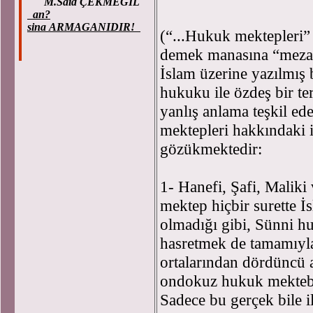
M.Said ÇEKMEGIL
an?
sina ARMAGANIDIR!
(“...Hukuk mektepleri” t
demek manasına “mezahi
İslam üzerine yazılmış 
hukuku ile özdeş bir ter
yanlış anlama teşkil e
mektepleri hakkındaki 
gözükmektedir:
1- Hanefi, Şafi, Maliki
mektep hiçbir surette İ
olmadığı gibi, Sünni hu
hasretmek de tamamıyla y
ortalarından dördüncü a
ondokuz hukuk mektebi v
Sadece bu gerçek bile 