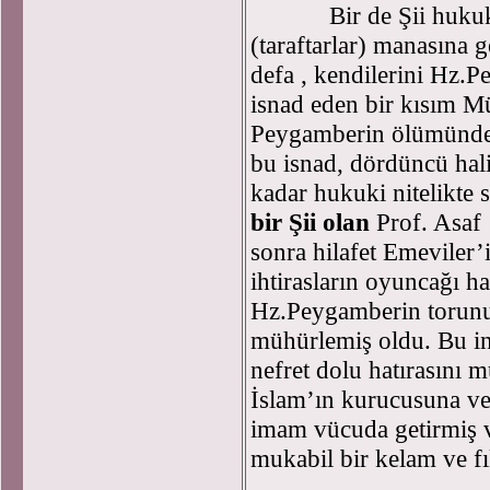
Bir de Şii hukuk mek
(taraftarlar) manasına g
defa , kendilerini Hz.
isnad eden bir kısım Mü
Peygamberin ölümünden 
bu isnad, dördüncü hal
kadar hukuki nitelikte 
bir Şii olan
Prof. Asaf 
sonra hilafet Emeviler’i
ihtirasların oyuncağı ha
Hz.Peygamberin torunu H
mühürlemiş oldu. Bu in
nefret dolu hatırasını 
İslam’ın kurucusuna ve
imam vücuda getirmiş ve
mukabil bir kelam ve fı