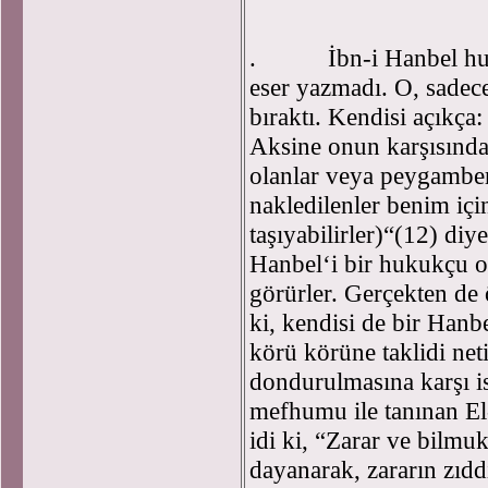
. İbn-i Hanbel huku
eser yazmadı. O, sadece
bıraktı. Kendisi açıkça
Aksine onun karşısında
olanlar veya peygamber
nakledilenler benim iç
taşıyabilirler)“(12) diye
Hanbel‘i bir hukukçu o
görürler. Gerçekten de ö
ki, kendisi de bir Hanb
körü körüne taklidi ne
dondurulmasına karşı i
mefhumu ile tanınan El-
idi ki, “Zarar ve bilmu
dayanarak, zararın zıdd