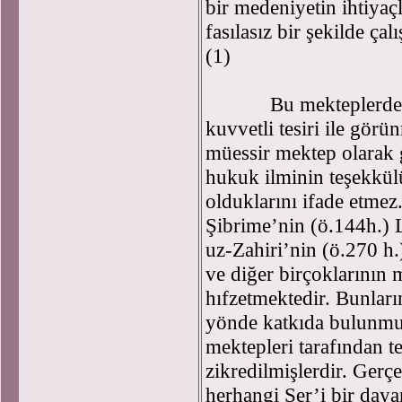
bir medeniyetin ihtiyaç
fasılasız bir şekilde çal
(1)
Bu mekteplerden ço
kuvvetli tesiri ile gör
müessir mektep olarak 
hukuk ilminin teşekkül
olduklarını ifade etmez
Şibrime’nin (ö.144h.) L
uz-Zahiri’nin (ö.270 h.
ve diğer birçoklarının 
hıfzetmektedir. Bunlar
yönde katkıda bulunmu
mektepleri tarafından t
zikredilmişlerdir. Gerç
herhangi Şer’i bir day