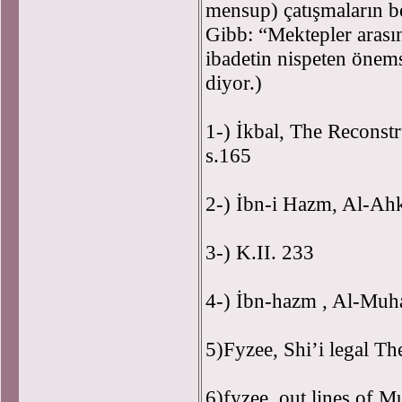
mensup) çatışmaların b
Gibb: “Mektepler arası
ibadetin nispeten önem
diyor.)
1-) İkbal, The Reconstr
s.165
2-) İbn-i Hazm, Al-Ahk
3-) K.II. 233
4-) İbn-hazm , Al-Muhal
5)Fyzee, Shi’i legal Th
6)fyzee, out lines of