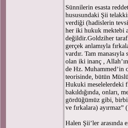
Sünnilerin esasta redde
hususundaki Şii telakkis
verdiği (hadislerin tevs
her iki hukuk mektebi 
değildir.Goldziher taraf
gerçek anlamıyla fırkal
vardır. Tam manasıyla 
olan iki inanç , Allah’ı
de Hz. Muhammed’in on
teorisinde, bütün Müslüm
Hukuki meselelerdeki fi
bakıldığında, onları, 
gördüğümüz gibi, birbi
ve fırkalara) ayırmaz” (
Halen Şii’ler arasında 