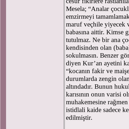
cesur fikirlere rastlanı
Mesela; “Analar çocukla
emzirmeyi tamamlamak i
maruf veçhile yiyecek 
babasına aittir. Kimse 
tutulmaz. Ne bir ana ç
kendisinden olan (baba
sokulmasın. Benzer gör
diyen Kur’an ayetini k
“kocanın fakir ve maiş
durumlarda zengin ola
altındadır. Bunun huku
karısının onun varisi ol
muhakemesine rağmen İ
istidlali kaide sadece k
edilmiştir.