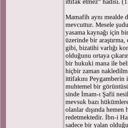
ittifak etmez” hadisi. (
Mamafih aynı mealde da
mevcuttur. Mesele şudu
yasama kaynağı için bir
üzerinde bir araştırma,
gibi, bizatihi varlığı k
olduğunu ortaya çıkarı
bir hukuki mana ile bel
hiçbir zaman nakledilm
ittifakını Peygamberin
muhtemel bir görüntüsü
sinde İmam-ı Şafii nesil
mevsuk bazı hükümlere 
olanlar dışında hemen
redetmektedir. İbn-i Han
sadece bir yalan olduğ