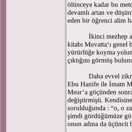
ölünceye kadar bu meto
devamlı artan ve düşü
eden bir öğrenci alim ha
İkinci mezhep adın
kitabı Muvatta‘ı genel
yürürlüğe koyma yolunda
çıktığını görmüş bulun
Daha evvel zikrettiğ
Ebu Hanife ile İmam Mal
Mısır’a göçünden sonra
değiştirmişti. Kendisine
sorulduğunda : “o, o z
şimdi gördüğümüze gör
onun adına da üçüncü 