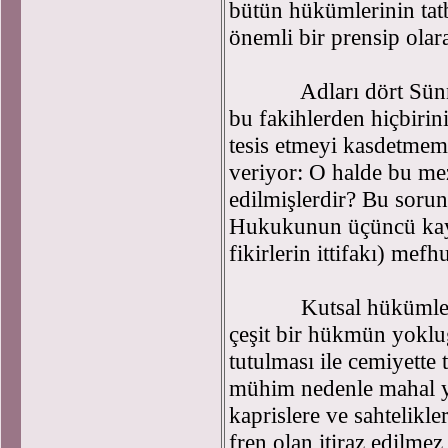
bütün hükümlerinin tat
önemli bir prensip olar
Adları dört Sünni mek
bu fakihlerden hiçbirin
tesis etmeyi kasdetmemi
veriyor: O halde bu mez
edilmişlerdir? Bu soru
Hukukunun üçüncü kayn
fikirlerin ittifakı) mef
Kutsal hükümlerin fer
çeşit bir hükmün yokluğ
tutulması ile cemiyette 
mühim nedenle mahal yo
kaprislere ve sahtelikle
fren olan itiraz edilmez 