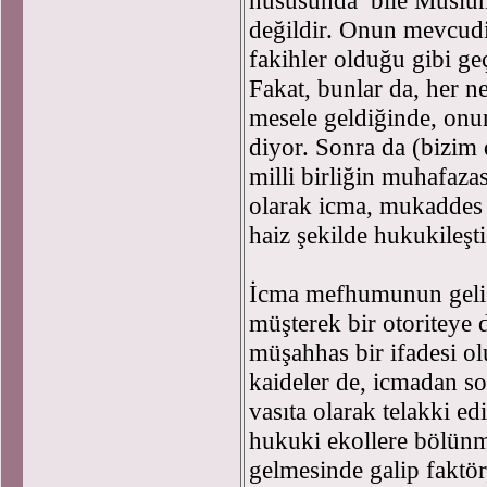
hususunda bile Müslüma
değildir. Onun mevcudi
fakihler olduğu gibi geç
Fakat, bunlar da, her n
mesele geldiğinde, onun
diyor. Sonra da (bizim 
milli birliğin muhafazas
olarak icma, mukaddes 
haiz şekilde hukukileşt
İcma mefhumunun gelişim
müşterek bir otoriteye
müşahhas bir ifadesi ol
kaideler de, icmadan so
vasıta olarak telakki ed
hukuki ekollere bölünm
gelmesinde galip faktör