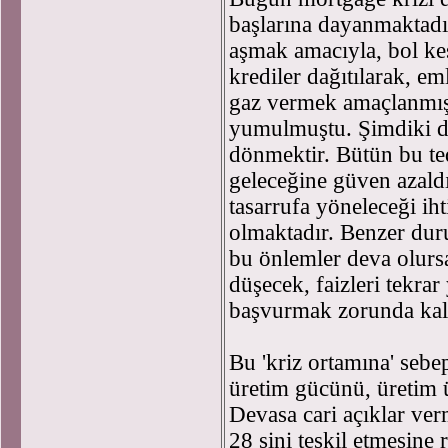
başlarına dayanmaktad
aşmak amacıyla, bol kese
krediler dağıtılarak, e
gaz vermek amaçlanmış,
yumulmuştu. Şimdiki du
dönmektir. Bütün bu t
geleceğine güven azald
tasarrufa yöneleceği ih
olmaktadır. Benzer dur
bu önlemler deva olurs
düşecek, faizleri tekra
başvurmak zorunda kala
Bu 'kriz ortamına' seb
üretim gücünü, üretim ü
Devasa cari açıklar ve
28 sini teşkil etmesin