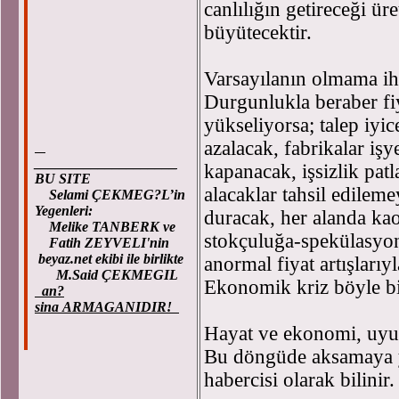
canlılığın getireceği ür
büyütecektir.
Varsayılanın olmama ihti
Durgunlukla beraber fiy
yükseliyorsa; talep iyic
azalacak, fabrikalar işy
____________________
kapanacak, işsizlik pa
BU SITE
alacaklar tahsil edilem
Selami ÇEKMEG?L’in
Yegenleri:
duracak, her alanda kao
Melike TANBERK ve
stokçuluğa-spekülasyon
Fatih ZEYVELI'nin
beyaz.net ekibi ile birlikte
anormal fiyat artışlarıy
M.Said ÇEKMEGIL
Ekonomik kriz böyle bi
an?
sina ARMAGANIDIR!
Hayat ve ekonomi, uyum
Bu döngüde aksamaya yo
habercisi olarak bilinir