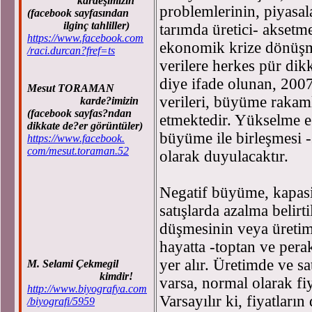
kardeşimizin
problemlerinin, piyasal
(facebook sayfasından
ilginç tahliller)
tarımda üretici- aksetme
https://www.facebook.com
ekonomik krize dönüşme
/raci.durcan?fref=ts
verilere herkes pür dik
diye ifade olunan, 2007
Mesut TORAMAN
verileri, büyüme rakaml
karde?imizin
(facebook sayfas?ndan
etmektedir. Yükselme e
dikkate de?er görüntüler)
büyüme ile birleşmesi -
https://www.facebook.
com/mesut.toraman.52
olarak duyulacaktır.
Negatif büyüme, kapasi
satışlarda azalma belirt
düşmesinin veya üretimi
hayatta -toptan ve pera
yer alır. Üretimde ve s
M. Selami Çekmegil
kimdir!
varsa, normal olarak fiy
http://www.biyografya.com
Varsayılır ki, fiyatların
/biyografi/5959