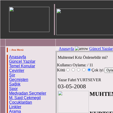
Anasayfa
Güncel Yazılar
:: Ana Menü
Anasayfa
Muhtemel Kriz Önlenebilir mi?
Güncel Yazılar
Kullanıcı Oylama:
/ 11
Temel Konular
Kötü
Çok iyi
Çeviriler
Şiir
Geçmişten
Yazar Fahri YURTSEVER
Sağlık
03-05-2008
Spor
MUHTEM
Medyadan Seçmeler
M. Said Çekmegil
Çocuklardan
F
Linkler
Arama