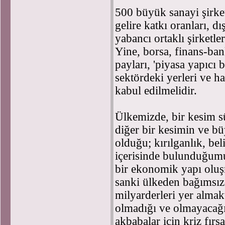
500 büyük sanayi şirket
gelire katkı oranları, d
yabancı ortaklı şirketle
Yine, borsa, finans-ban
payları, 'piyasa yapıcı b
sektördeki yerleri ve h
kabul edilmelidir.
Ülkemizde, bir kesim sü
diğer bir kesimin ve bü
olduğu; kırılganlık, beli
içerisinde bulunduğumu
bir ekonomik yapı oluşm
sanki ülkeden bağımsızc
milyarderleri yer alma
olmadığı ve olmayacağı 
akbabalar için kriz fırs