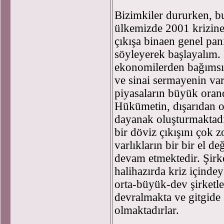
Bizimkiler dururken, b
ülkemizde 2001 krizine 
çıkışa binaen genel pa
söyleyerek başlayalım.
ekonomilerden bağımsız
ve sinai sermayenin va
piyasaların büyük oran
Hükümetin, dışarıdan o
dayanak oluşturmaktadı
bir döviz çıkışını çok 
varlıkların bir bir el de
devam etmektedir. Şirke
halihazırda kriz içinde
orta-büyük-dev şirketler
devralmakta ve gitgide
olmaktadırlar.