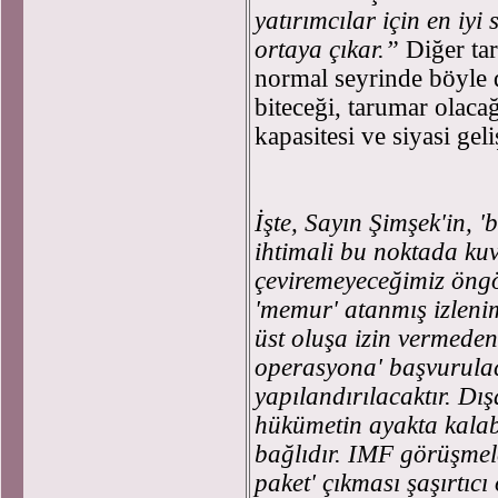
yatırımcılar için en iyi
ortaya çıkar.”
Diğer ta
normal seyrinde böyle 
biteceği, tarumar olac
kapasitesi ve siyasi gel
İşte, Sayın Şimşek'in, '
ihtimali bu noktada kuv
çeviremeyeceğimiz öng
'memur' atanmış izlenim
üst oluşa izin vermeden
operasyona' başvurulac
yapılandırılacaktır. D
hükümetin ayakta kala
bağlıdır. IMF görüşmele
paket' çıkması şaşırtıc