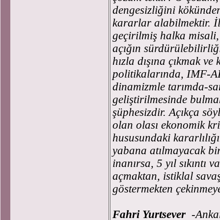
dengesizliğini kökünden
kararlar alabilmektir. 
geçirilmiş halka misali, 
açığın sürdürülebilirli
hızla dışına çıkmak ve 
politikalarında, IMF-A
dinamizmle tarımda-san
geliştirilmesinde bulmak
şüphesizdir. Açıkça sö
olan olası ekonomik kri
hususundaki kararlılığı
yabana atılmayacak bir
inanırsa, 5 yıl sıkıntı v
açmaktan, istiklal sava
göstermekten çekinmeye
Fahri Yurtsever
-
Anka