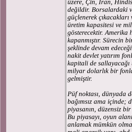
üzere, Çin, İran, Hindis
değildir. Borsalardaki v
güçlenerek çıkacakları 
üretim kapasitesi ve mil
gösterecektir. Amerika
kapanmıştır. Sürecin bir
şeklinde devam edeceğin
nakit devlet yatırım fon
kapitali de sallayacağı 
milyar dolarlık bir fon
gelmiştir.
Püf noktası, dünyada d
bağımsız ama içinde; do
piyasanın, düzensiz bir
Bu piyasayı, oyun alanı
anlamak mümkün olmama