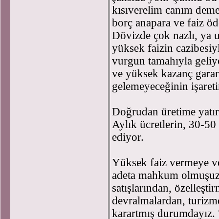
kısıverelim canım demek
borç anapara ve faiz ö
Dövizde çok nazlı, ya u
yüksek faizin cazibesiy
vurgun tamahıyla geliy
ve yüksek kazanç garant
gelemeyeceğinin işareti
Doğrudan üretime yatır
Aylık ücretlerin, 30-50 
ediyor.
Yüksek faiz vermeye v
adeta mahkum olmuşuz.
satışlarından, özelleşti
devralmalardan, turiz
karartmış durumdayız. 7