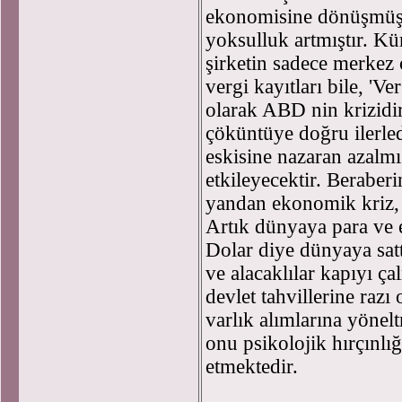
ekonomisine dönüşmüş, 
yoksulluk artmıştır. Kür
şirketin sadece merkez 
vergi kayıtları bile, 'Ve
olarak ABD nin krizidi
çöküntüye doğru ilerle
eskisine nazaran azalmı
etkileyecektir. Beraberin
yandan ekonomik kriz, 
Artık dünyaya para ve e
Dolar diye dünyaya sat
ve alacaklılar kapıyı ça
devlet tahvillerine razı
varlık alımlarına yönel
onu psikolojik hırçınlığ
etmektedir.