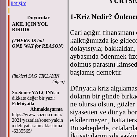
YURTS
İletişim
1-Kriz Nedir? Önlen
Duyurular
AKIL IÇIN YOL
BIRDIR
Cari açığın finansmanı 
kalktığımızda işe gide
(THERE IS but
ONE WAY for REASON)
dolayısıyla; bakkaldan
aybaşında ödenmek üzer
dolmuş parasını kimsede
başlamış demektir.
(
linkleri SAG TIKLAYIN
lütfen)
Dünyada kriz algılaması
Sn.
Soner YALÇIN
'dan
doların bir günde birkaç
dikkate değer bir yazı:
ne olursa olsun, gözler
Edebiyatla
Ahmaklaştırma
siyasetten ve dünya bo
https://www.sozcu.com.tr/
etkilenmeyen, hatta ter
2021/yazarlar/soner-yalcin
/edebiyatla-ahmaklastirma
Bu sebeplerle, ortalarda
-6335565/
İktisatçılarımızda şaşk