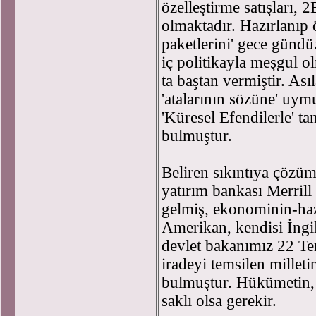
özelleştirme satışları,
olmaktadır. Hazırlanıp
paketlerini' gece günd
iç politikayla meşgul o
ta baştan vermiştir. Ası
'atalarının sözüne' uym
'Küresel Efendilerle' t
bulmuştur.
Beliren sıkıntıya çözüm
yatırım bankası Merrill
gelmiş, ekonominin-haz
Amerikan, kendisi İngi
devlet bakanımız 22 Te
iradeyi temsilen milleti
bulmuştur. Hükümetin,
saklı olsa gerekir.