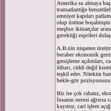
Amerika su almaya başla
transatlantiğe benzetile
emniyet kapıları patlamı
olup üstüne boşalmıştı
meşhur iktisatçılar ara
gerektiği esprileri dola
A.B.nin nispeten üreti
beraber ekonomik geniş
genişleme açılımları, c
itibarı, ciddi değil kı
teşkil eder. Nitekim ba
bekle-gör pozisyonuna
Biz ise çok rahatız, ek
İnsanın neresi ağrırsa 
kayıtsız, cari işlem açı