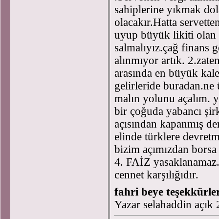
sahiplerine yıkmak dol
olacakır.Hatta servett
uyup büyük likiti olan
salmalıyız.çağ finans g
alınmıyor artık. 2.zate
arasında en büyük kal
gelirleride buradan.ne ü
malın yolunu açalım. y
bir çoğuda yabancı şirk
açısından kapanmış de
elinde türklere devre
bizim açımızdan borsa 
4. FAİZ yasaklanamaz.
cennet karşılığıdır.
fahri beye teşekkürle
Yazar selahaddin açık