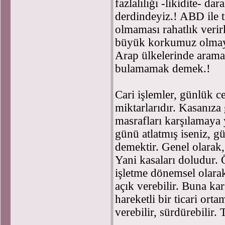
fazlalılığı -likidite- da
derdindeyiz.! ABD ile t
olmaması rahatlık verir
büyük korkumuz olmayı
Arap ülkelerinde aramak
bulamamak demek.!
Cari işlemler, günlük c
miktarlarıdır. Kasanız
masrafları karşılamaya
günü atlatmış iseniz, g
demektir. Genel olarak, k
Yani kasaları doludur.
işletme dönemsel olarak 
açık verebilir. Buna kar
hareketli bir ticari ortam
verebilir, sürdürebilir. 