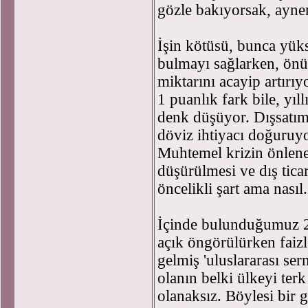
gözle bakıyorsak, ayne
İşin kötüsü, bunca yük
bulmayı sağlarken, önü
miktarını acayip artırıy
1 puanlık fark bile, yıll
denk düşüyor. Dışsatımı
döviz ihtiyacı doğuruyo
Muhtemel krizin önleneb
düşürülmesi ve dış tica
öncelikli şart ama na
İçinde bulunduğumuz 200
açık öngörülürken faiz
gelmiş 'uluslararası se
olanın belki ülkeyi terk
olanaksız. Böylesi bir g