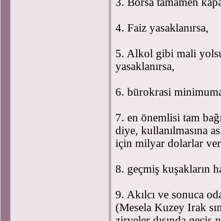
3. Borsa tamamen kapat
4. Faiz yasaklanırsa,
5. Alkol gibi mali yolsu
yasaklanırsa,
6. bürokrasi minimuma 
7. en önemlisi tam bağ
diye, kullanılmasına a
için milyar dolarlar 
8. geçmiş kuşakların ha
9. Akılcı ve sonuca od
(Mesela Kuzey Irak sını
zirveler dışında geçiş