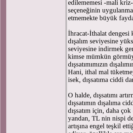
edilememesi -mali kriz-
seçeneğinin uygulanma
etmemekte büyük fayda
İhracat-İthalat dengesi 
dışalım seviyesine yüks
seviyesine indirmek ger
kimse mümkün görmüyor
dışsatımımızın dışalımı
Hani, ithal mal tüketm
isek, dışsatıma ciddi d
O halde, dışsatımı artı
dışsatımın dışalıma cid
dışsatım için, daha ço
yandan, TL nin nispi de
artışına engel teşkil etti