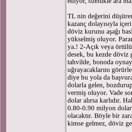
ediyor, özellikle ara mal
TL nin değerini düşüre
kazanç dolayısıyla içeri
döviz kurunu aşağı bask
yükselmiş oluyor. Param
ya.! 2-Açık veya örtülü
desek, bu kezde döviz g
tahvilde, bonoda oynay
uğrayacaklarını görürler
diye bu yola da başvur
dolarla gelen, bozdurup
vermiş oluyor. Vade so
dolar alırsa karlıdır. H
0.80-0.90 milyon dolar
olacaktır. Böyle bir zara
kimse gelmez, döviz ge