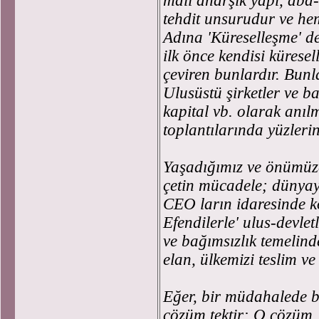
mali anarşik yapı, abd-
tehdit unsurudur ve he
Adına 'Küreselleşme' de
ilk önce kendisi kürese
çeviren bunlardır. Bunla
Ulusüstü şirketler ve ba
kapital vb. olarak anı
toplantılarında yüzlerin
Yaşadığımız ve önümüz
çetin mücadele; dünyayı
CEO ların idaresinde k
Efendilerle' ulus-devlet
ve bağımsızlık temelind
elan, ülkemizi teslim v
Eğer, bir müdahalede b
çözüm tektir: O çözüm, 