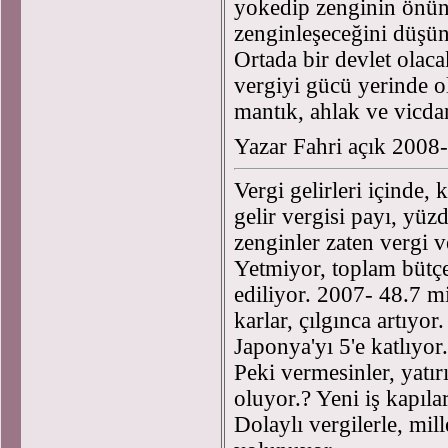
yokedip zenginin önün
zenginleşeceğini düşü
Ortada bir devlet olaca
vergiyi gücü yerinde o
mantık, ahlak ve vicda
Yazar Fahri açık 2008
Vergi gelirleri içinde,
gelir vergisi payı, yüz
zenginler zaten vergi 
Yetmiyor, toplam bütçe 
ediliyor. 2007- 48.7 mi
karlar, çılgınca artıyor
Japonya'yı 5'e katlıyor
Peki vermesinler, yatır
oluyor.? Yeni iş kapıla
Dolaylı vergilerle, mill