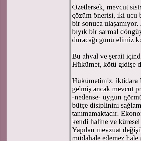
Özetlersek, mevcut sist
çözüm önerisi, iki ucu 
bir sonuca ulaşamıyor. 
bıyık bir sarmal döngü
duracağı günü elimiz k
Bu ahval ve şerait için
Hükümet, kötü gidişe d
Hükümetimiz, iktidara 
gelmiş ancak mevcut p
-nedense- uygun görm
bütçe disiplinini sağlam
tanımamaktadır. Ekono
kendi haline ve küresel 
Yapılan mevzuat değişik
müdahale edemez hale g