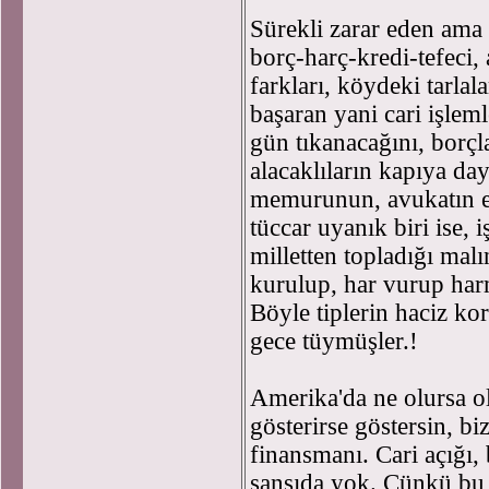
Sürekli zarar eden ama 
borç-harç-kredi-tefeci, 
farkları, köydeki tarla
başaran yani cari işleml
gün tıkanacağını, borçl
alacaklıların kapıya da
memurunun, avukatın el
tüccar uyanık biri ise, 
milletten topladığı mal
kurulup, har vurup harm
Böyle tiplerin haciz ko
gece tüymüşler.!
Amerika'da ne olursa o
gösterirse göstersin, bi
finansmanı. Cari açığı,
şansıda yok. Çünkü bu a