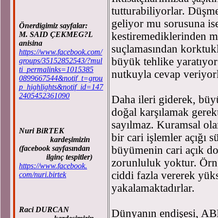
tutturabiliyorlar. Düşm
geliyor mu sorusuna ise
Önerdigimiz sayfalar:
M. SAID ÇEKMEG?L
kestiremediklerinden mi
anisina
suçlamasından korktukla
https://www.facebook.com/
büyük tehlike yaratıyo
groups/35152852543/?mul
ti_permalinks=1015385
nutkuyla cevap veriyorl
0899667544&notif_t=grou
p_highlights&notif_id=147
2405452361090
Daha ileri giderek, bü
doğal karşılamak gerekt
sayılmaz. Kuramsal ol
Nuri BiRTEK
bir cari işlemler açığı s
kardeşimizin
(facebook sayfasından
büyümenin cari açık doğ
ilginç tespitler)
zorunluluk yoktur. Örn
https://www.facebook.
ciddi fazla vererek yü
com/nuri.birtek
yakalamaktadırlar.
Raci DURCAN
Dünyanın endişesi, ABD