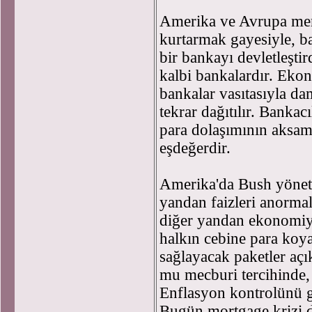
Amerika ve Avrupa merk
kurtarmak gayesiyle, ban
bir bankayı devletleşt
kalbi bankalardır. Eko
bankalar vasıtasıyla da
tekrar dağıtılır. Banka
para dolaşımının aksama
eşdeğerdir.
Amerika'da Bush yöneti
yandan faizleri anormal
diğer yandan ekonomiy
halkın cebine para koya
sağlayacak paketler aç
mu mecburi tercihinde,
Enflasyon kontrolünü ge
Bugün mortgage krizi de