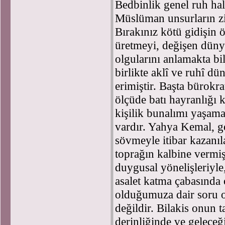
Bedbinlik genel ruh hal
Müslüman unsurların zi
Bırakınız kötü gidişin
üretmeyi, değişen dünya
olgularını anlamakta bi
birlikte aklî ve ruhî d
erimiştir. Başta bürokr
ölçüde batı hayranlığı
kişilik bunalımı yaşama
vardır. Yahya Kemal, ge
sövmeyle itibar kazanıl
toprağın kalbine vermiş
duygusal yönelişleriyle,
asalet katma çabasında 
olduğumuza dair soru o
değildir. Bilakis onun 
derinliğinde ve geleceğ