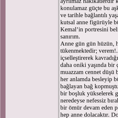
ayrılmaz hakikatlerdir k
konulamaz güçte bu aşkı
ve tarihle bağlantılı ya
kutsal anne figürüyle b
Kemal’in portresini bel
sanırım.
Anne gün gün hüzün, hi
tükenmektedir; verem!.
içselleştirerek kavradığ
daha oniki yaşında bir
muazzam cennet düşü bu 
her anlamda besleyip b
bağlayan bağ kopmuşt
bir boşluk yükselerek g
neredeyse nefessiz bır
bir ömür devam eden pa
hep anne dolacaktır. D