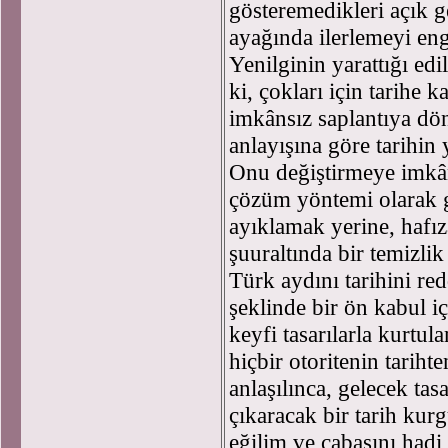
gösteremedikleri açık ge
ayağında ilerlemeyi eng
Yenilginin yarattığı edi
ki, çokları için tarihe 
imkânsız saplantıya dö
anlayışına göre tarihi
Onu değiştirmeye imkân
çözüm yöntemi olarak g
ayıklamak yerine, hafı
şuuraltında bir temizl
Türk aydını tarihini re
şeklinde bir ön kabul i
keyfi tasarılarla kurtu
hiçbir otoritenin tarih
anlaşılınca, gelecek t
çıkaracak bir tarih kur
eğilim ve çabasını hadi 