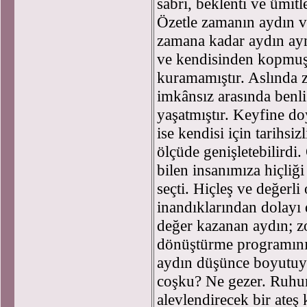
sabrı, beklenti ve ümitl
Özetle zamanın aydın v
zamana kadar aydın ayn
ve kendisinden kopmuş 
kuramamıştır. Aslında 
imkânsız arasında benli
yaşatmıştır. Keyfine d
ise kendisi için tarihsizl
ölçüde genişletebilirdi.
bilen insanımıza hiçli
seçti. Hiçleş ve değerli 
inandıklarından dolayı 
değer kazanan aydın; z
dönüştürme programının
aydın düşünce boyutuyl
coşku? Ne gezer. Ruhun
alevlendirecek bir ateş 