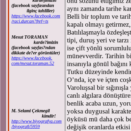
onu sözünü ettiğimiz z
kardeşimizin
(facebook sayfasından
aynı zamanda tarihe ka
ilginç tahliller)
Belli bir toplum ve tari
https://www.facebook.com
/raci.durcan?fref=ts
kapalı olmayı getirmez,
Batılılaşmayla özdeşleş
Mesut TORAMAN
tipi, duruş yeri ve tarz
karde?imizin
ise çift yönlü sorumlul
(facebook sayfas?ndan
dikkate de?er görüntüler)
münevverdir. Tarihin b
https://www.facebook.
insanıyla gönül bağını 
com/mesut.toraman.52
Tutku düzeyinde kendini
O’nda, içe ve içten coş
Varoluşsal bir sığınışla 
canlı algılara dönüştüre
benlik acaba uzun, yoru
yoksa duygusal karakt
M. Selami Çekmegil
kimdir!
öyküsü mü daha çok bel
http://www.biyografya.com
değişik oranlarda etki
/biyografi/5959