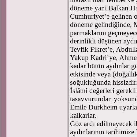
döneme yani Balkan Har
Cumhuriyet’e gelinen 
döneme gelindiğinde, Me
parmaklarını geçmeyecek
derinlikli düşünen aydı
Tevfik Fikret’e, Abdul
Yakup Kadri’ye, Ahmet
kadar bütün aydınlar gö
etkisinde veya (doğallık
soğukluğunda hissizdirle
İslâmi değerleri gerekli
tasavvurundan yoksund
Emile Durkheim uyarlam
kalkarlar.
Göz ardı edilmeyecek i
aydınlarının tarihimize 