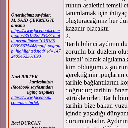
ruhun asaletini temsil 
tanımlamak için ihtiy
Önerdigimiz sayfalar:
oluşturacağımız her du
M. SAID ÇEKMEG?L
anisina
kazanır olacaktır.
https://www.facebook.com/
2.
groups/35152852543/?mul
ti_permalinks=1015385
Tarih bilinci aydının du
0899667544&notif_t=grou
zorunlu bir düzlem oluş
p_highlights&notif_id=147
2405452361090
kutsal’ olarak algılama
kim olduğumuz şuurunu 
gerektiğinin ipuçlarını
Nuri BiRTEK
tarihle bağlantılarını k
kardeşimizin
(facebook sayfasından
doğrudur; tarihini öne
ilginç tespitler)
sürüklenirler. Tarih bit
https://www.facebook.
com/nuri.birtek
tarihin bize bakan yüzü
içinde yaşadığı dünyanı
durumundadır. Aydının 
Raci DURCAN