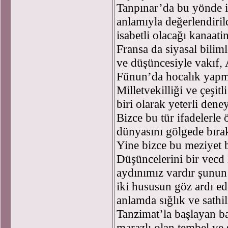
Tanpınar’da bu yönde i
anlamıyla değerlendiril
isabetli olacağı kanaat
Fransa da siyasal biliml
ve düşüncesiyle vakıf, 
Fünun’da hocalık yapmış,
Milletvekilliği ve çeşi
biri olarak yeterli dene
Bizce bu tür ifadelerle
dünyasını gölgede bıra
Yine bizce bu meziyet bi
Düşüncelerini bir vecd 
aydınımız vardır şunun
iki hususun göz ardı edi
anlamda sığlık ve sathi
Tanzimat’la başlayan bat
marazlı olan tembel ve ş