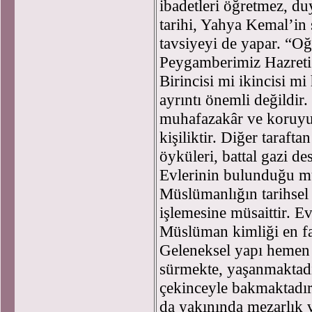
ibadetleri öğretmez, d
tarihi, Yahya Kemal’in ş
tavsiyeyi de yapar. “Oğl
Peygamberimiz Hazreti
Birincisi mi ikincisi m
ayrıntı önemli değildir
muhafazakâr ve koruyuc
kişiliktir. Diğer taraft
öyküleri, battal gazi d
Evlerinin bulunduğu mu
Müslümanlığın tarihsel 
işlemesine müsaittir. E
Müslüman kimliği en faz
Geleneksel yapı hemen
sürmekte, yaşanmaktadı
çekinceyle bakmaktadı
da yakınında mezarlık 