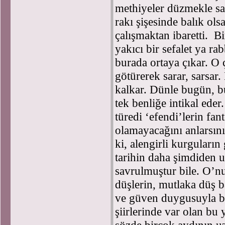
methiyeler düzmekle sa
rakı şişesinde balık ol
çalışmaktan ibaretti. Bi
yakıcı bir sefalet ya 
burada ortaya çıkar. O 
götürerek sarar, sarsar
kalkar. Dünle bugün, bu
tek benliğe intikal eder
türedi ‘efendi’lerin fan
olamayacağını anlarsını
ki, alengirli kurguları
tarihin daha şimdiden u
savrulmuştur bile. O’nu
düşlerin, mutlaka düş b
ve güven duygusuyla b
şiirlerinde var olan bu