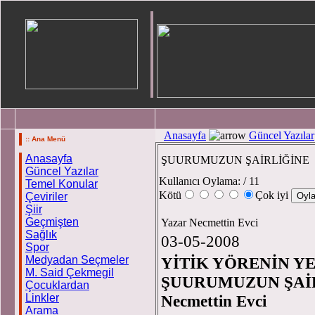
Anasayfa
Güncel Yazılar
:: Ana Menü
Anasayfa
ŞUURUMUZUN ŞAİRLİĞİNE
Güncel Yazılar
Kullanıcı Oylama:
/ 11
Temel Konular
Kötü
Çok iyi
Çeviriler
Şiir
Geçmişten
Yazar Necmettin Evci
Sağlık
03-05-2008
Spor
Medyadan Seçmeler
YİTİK YÖRENİN 
M. Said Çekmegil
ŞUURUMUZUN ŞAİ
Çocuklardan
Linkler
Necmetti
Arama