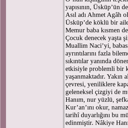
yapısının, Üsküp’ün deri
Asıl adı Ahmet Agâh o
Üsküp’de köklü bir ail
Memur baba kısmen de ol
Çocuk denecek yaşta şii
Muallim Naci’yi, babas
ayrıntılarını fazla bile
sıkıntılar yanında döne
etkisiyle problemli bir k
yaşanmaktadır. Yakın ak
çevresi, yeniliklere ka
geleneksel çizgiyi de m
Hanım, nur yüzlü, şefka
Kur’an’ını okur, namazı
tarihî duyarlığını bu 
edinmiştir. Nâkiye Han