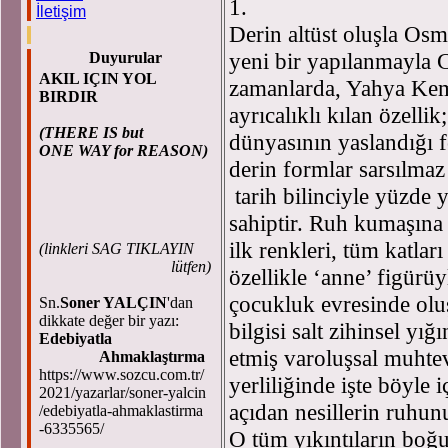
1.
İletişim
Derin altüst oluşla Osm
yeni bir yapılanmayla 
Duyurular
AKIL IÇIN YOL
zamanlarda, Yahya Kema
BIRDIR
ayrıcalıklı kılan özell
(THERE IS but
dünyasının yaslandığı 
ONE WAY for REASON)
derin formlar sarsılmaz
tarih bilinciyle yüzde 
sahiptir. Ruh kumaşına 
ilk renkleri, tüm katlar
(
linkleri SAG TIKLAYIN
lütfen)
özellikle ‘anne’ figürüy
çocukluk evresinde olu
Sn.
Soner YALÇIN
'dan
dikkate değer bir yazı:
bilgisi salt zihinsel yı
Edebiyatla
etmiş varoluşsal muhte
Ahmaklaştırma
https://www.sozcu.com.tr/
yerliliğinde işte böyle 
2021/yazarlar/soner-yalcin
açıdan nesillerin ruhunu
/edebiyatla-ahmaklastirma
-6335565/
O tüm yıkıntıların boğuc