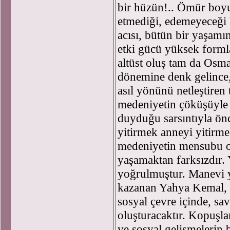
bir hüzün!.. Ömür boyu g
etmediği, edemeyeceği b
acısı, bütün bir yaşamın
etki gücü yüksek formla
altüst oluş tam da Osma
dönemine denk gelince, 
asıl yönünü netleştiren
medeniyetin çöküşüyle y
duyduğu sarsıntıyla ön
yitirmek anneyi yitirmek
medeniyetin mensubu o
yaşamaktan farksızdır
yoğrulmuştur. Manevi yü
kazanan Yahya Kemal, ç
sosyal çevre içinde, s
oluşturacaktır. Kopuşl
ve sosyal gelişmelerin 