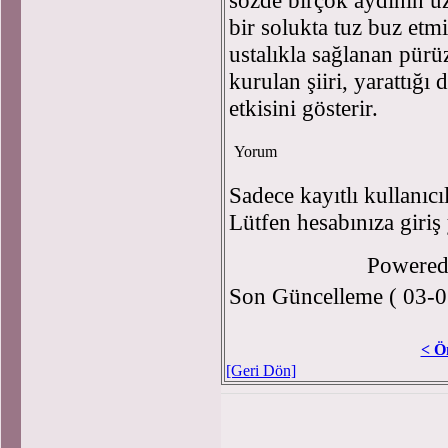
sözde birçok aydının uz
bir solukta tuz buz etmiş
ustalıkla sağlanan pürü
kurulan şiiri, yarattığ
etkisini gösterir.
Yorum
Sadece kayıtlı kullanıcı
Lütfen hesabınıza giriş
Powere
Son Güncelleme ( 03-0
< Ö
[Geri Dön]