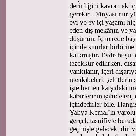
derinliğini kavramak iç
gerekir. Dünyası nur y
evi ve ev içi yaşamı h
eden dış mekânın ve y
düşünün. İç nerede başl
içinde sınırlar birbiri
kalkmıştır. Evde huşu i
tezekkür edilirken, dışa
yankılanır, içeri dışarıy
menkıbeleri, şehitlerin 
işte hemen karşıdaki me
kabirlerinin şahideleri,
içindedirler bile. Hangi
Yahya Kemal’in varoluş
gerçek tasnifiyle burad
geçmişle gelecek, din ve