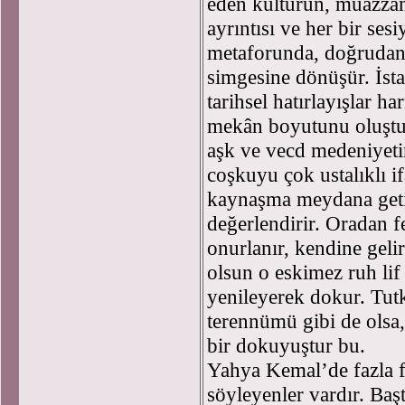
eden kültürün, muazzam
ayrıntısı ve her bir se
metaforunda, doğrudan 
simgesine dönüşür. İs
tarihsel hatırlayışlar h
mekân boyutunu oluştur
aşk ve vecd medeniyeti
coşkuyu çok ustalıklı if
kaynaşma meydana geti
değerlendirir. Oradan fey
onurlanır, kendine gelir.
olsun o eskimez ruh lif 
yenileyerek dokur. Tutk
terennümü gibi de olsa,
bir dokuyuştur bu.
Yahya Kemal’de fazla fe
söyleyenler vardır. Başt