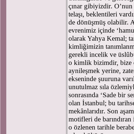
çınar gibiyizdir. O’nun
telaşı, beklentileri vard
de dönüşmüş olabilir. 
evrenimiz içinde ‘ham
olarak Yahya Kemal; tari
kimliğimizin tanımlanm
gerekli incelik ve üslû
o kimlik bizimdir, bize
aynileşmek yerine, zate
ekseninde şuuruna varıla
unutulmaz sıla özlemi
sonrasında ‘Sade bir se
olan İstanbul; bu tarihs
mekânlarıdır. Son aşam
motifleri de barındıran
o özlenen tarihle bera