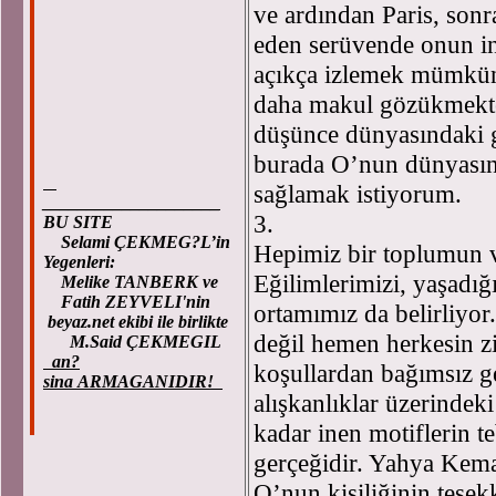
ve ardından Paris, sonr
eden serüvende onun ini
açıkça izlemek mümkün 
daha makul gözükmekte
düşünce dünyasındaki g
burada O’nun dünyasına 
sağlamak istiyorum.
____________________
3.
BU SITE
Selami ÇEKMEG?L’in
Hepimiz bir toplumun 
Yegenleri:
Eğilimlerimizi, yaşadığ
Melike TANBERK ve
Fatih ZEYVELI'nin
ortamımız da belirliyo
beyaz.net ekibi ile birlikte
değil hemen herkesin z
M.Said ÇEKMEGIL
an?
koşullardan bağımsız ge
sina ARMAGANIDIR!
alışkanlıklar üzerindek
kadar inen motiflerin te
gerçeğidir. Yahya Kema
O’nun kişiliğinin teşe