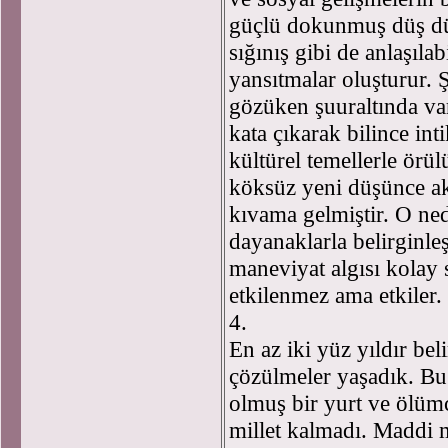
güçlü dokunmuş düş dün
sığınış gibi de anlaşılab
yansıtmalar oluşturur. Ş
gözüken şuuraltında var
kata çıkarak bilince inti
kültürel temellerle örü
köksüz yeni düşünce ak
kıvama gelmiştir. O ne
dayanaklarla belirginleş
maneviyat algısı kolay 
etkilenmez ama etkiler.
4.
En az iki yüz yıldır bel
çözülmeler yaşadık. Bu 
olmuş bir yurt ve ölümc
millet kalmadı. Maddi 