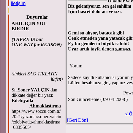
O kadar yava
İletişim
Biz gelemiyoruz, sen gel sahilim
İçim hasret dolu acı ve sızı.
Duyurular
AKIL IÇIN YOL
BIRDIR
Gemi su alıyor, batacak gibi
Cenk etmeden yana yatacak gi
(THERE IS but
Ey bu gemilerin büyük sahibi!
ONE WAY for REASON)
Uyar artık tayfa denen gamsızı.
Yorum
(
linkleri SAG TIKLAYIN
Sadece kayıtlı kullanıcılar yorum ya
lütfen)
Lütfen hesabınıza giriş yapınız ve
Sn.
Soner YALÇIN
'dan
Powe
dikkate değer bir yazı:
Son Güncelleme ( 09-04-2008 )
Edebiyatla
Ahmaklaştırma
https://www.sozcu.com.tr/
< Ö
2021/yazarlar/soner-yalcin
[Geri Dön]
/edebiyatla-ahmaklastirma
-6335565/