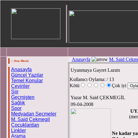
Anasayfa
M. Said Çekme
:: Ana Menü
Anasayfa
Uyanmaya Gayret Lazım
Güncel Yazılar
Kullanıcı Oylama:
/ 13
Temel Konular
Kötü
Çok iyi
Çeviriler
Şiir
Geçmişten
Yazar M. Said ÇEKMEGİL
Sağlık
09-04-2008
Spor
UYANMA
Medyadan Seçmeler
(merh
M. Said Çekmegil
Çocuklardan
Linkler
Ne kadar yak
Arama