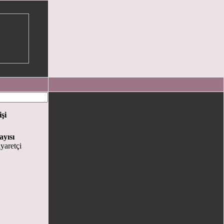
işi
ayısı
yaretçi