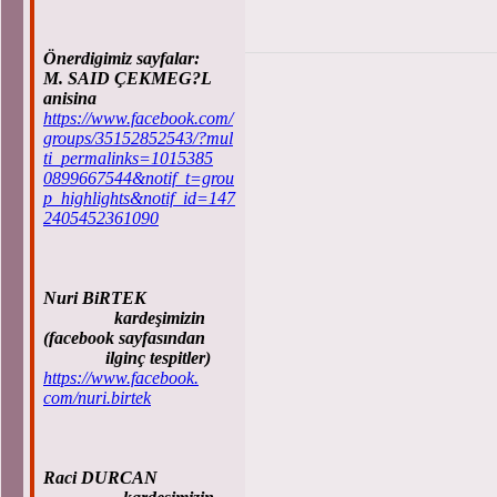
Önerdigimiz sayfalar:
M. SAID ÇEKMEG?L
anisina
https://www.facebook.com/
groups/35152852543/?mul
ti_permalinks=1015385
0899667544&notif_t=grou
p_highlights&notif_id=147
2405452361090
Nuri BiRTEK
kardeşimizin
(facebook sayfasından
ilginç tespitler)
https://www.facebook.
com/nuri.birtek
Raci DURCAN