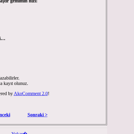
ştır gemimin hızı!
bi…
zabilirler.
ya kayıt olunuz.
red by
AkoComment 2.0
!
nceki
Sonraki >
Yukar�