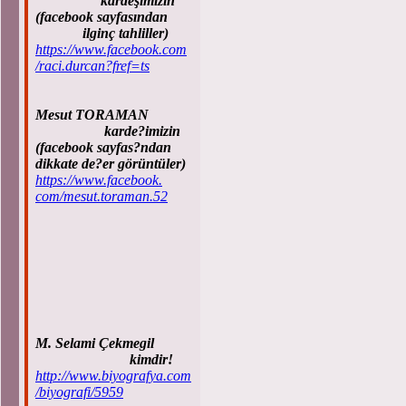
kardeşimizin
(facebook sayfasından
ilginç tahliller)
https://www.facebook.com
/raci.durcan?fref=ts
Mesut TORAMAN
karde?imizin
(facebook sayfas?ndan
dikkate de?er görüntüler)
https://www.facebook.
com/mesut.toraman.52
M. Selami Çekmegil
kimdir!
http://www.biyografya.com
/biyografi/5959