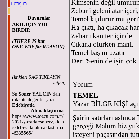
Kimsenin değil umurun
İletişim
Zebani geleni atar içeri,
Temel ki,durur mu geri
Duyurular
AKIL IÇIN YOL
Ha çıktı, ha çıkacak han
BIRDIR
Zebani kan ter içinde
(THERE IS but
Çıkana olurken mani,
ONE WAY for REASON)
Temel başını uzatır
Der: 'Senin de 
(
linkleri SAG TIKLAYIN
lütfen)
Yorum
Sn.
Soner YALÇIN
'dan
TEMEL
dikkate değer bir yazı:
Yazar BİLGE KİŞİ açı
Edebiyatla
Ahmaklaştırma
https://www.sozcu.com.tr/
Şairin satırları aslında
2021/yazarlar/soner-yalcin
gerçeği.Malum biz yu
/edebiyatla-ahmaklastirma
-6335565/
isteyeni paçasından tu