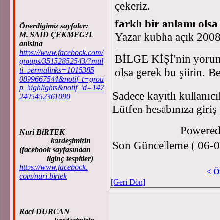
çekeriz.
farklı bir anlamı olsa 
Önerdigimiz sayfalar:
M. SAID ÇEKMEG?L
Yazar kubha açık 200
anisina
https://www.facebook.com/
BİLGE KİŞİ'nin yorum
groups/35152852543/?mul
ti_permalinks=1015385
olsa gerek bu şiirin. 
0899667544&notif_t=grou
p_highlights&notif_id=147
Sadece kayıtlı kullanıcı
2405452361090
Lütfen hesabınıza giriş
Powere
Nuri BiRTEK
kardeşimizin
Son Güncelleme ( 06-0
(facebook sayfasından
ilginç tespitler)
https://www.facebook.
< Ö
com/nuri.birtek
[Geri Dön]
Raci DURCAN