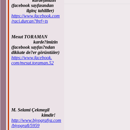
kardeşimizin
(facebook sayfasından
ilginç tahliller)
https://www.facebook.com
/raci.durcan?fref=ts
Mesut TORAMAN
karde?imizin
(facebook sayfas?ndan
dikkate de?er görüntüler)
https://www.facebook.
com/mesut.toraman.52
M. Selami Çekmegil
kimdir!
http://www.biyografya.com
/biyografi/5959