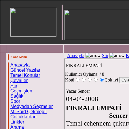
Anasayfa
Şiir
K
:: Ana Menü
Anasayfa
FIKRALI EMPATİ
Güncel Yazılar
Kullanıcı Oylama:
/ 8
Temel Konular
Kötü
Çok iyi
Çeviriler
Şiir
Geçmişten
Yazar Sencer
Sağlık
04-04-2008
Spor
Medyadan Seçmeler
FIKRALI EMPATİ
M. Said Çekmegil
Se
Çocuklardan
Linkler
Temel cehennem çukur
Arama