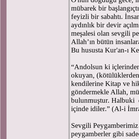
mübarek bir başlangıçt
feyizli bir sabahtı. İns
aydınlık bir devir açılm
meşalesi olan sevgili 
Allah’ın bütün insanlar
Bu hususta Kur'an-ı Ke
“Andolsun ki içlerinden,
okuyan, (kötülüklerden
kendilerine Kitap ve h
göndermekle Allah, müm
bulunmuştur. Halbuki d
içinde idiler.” (Al-i İm
Sevgili Peygamberimi
peygamberler gibi sadec