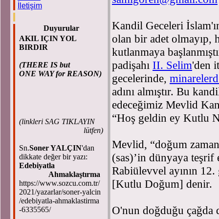
İletişim
Kandil Geceleri İslam'ı
Duyurular
olan bir adet olmayıp, h
AKIL IÇIN YOL
BIRDIR
kutlanmaya başlanmıştı
padişahı
II. Selim
'den 
(THERE IS but
ONE WAY for REASON)
gecelerinde,
minarelerd
adını almıştır. Bu kandi
edeceğimiz Mevlid Kand
“Hoş geldin ey Kutlu 
(
linkleri SAG TIKLAYIN
lütfen)
Mevlid, “doğum zamanı
Sn.
Soner YALÇIN
'dan
(sas)’in dünyaya teşrif 
dikkate değer bir yazı:
Edebiyatla
Rabiülevvel ayının 12.
Ahmaklaştırma
[Kutlu Doğum] denir.
https://www.sozcu.com.tr/
2021/yazarlar/soner-yalcin
/edebiyatla-ahmaklastirma
O'nun doğduğu çağda dü
-6335565/