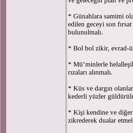
ve geleceğin plan ve pr
* Günahlara samimi olar
edilen geceyi son fırsa
bulunulmalı.
* Bol bol zikir, evrad-
* Mü’minlerle helalleşil
rızaları alınmalı.
* Küs ve dargın olanlar 
kederli yüzler güldürül
* Kişi kendine ve diğer
zikrederek dualar etmel