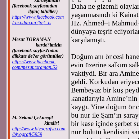
kardeşimizin
Daha ne gizemli olaylar
(facebook sayfasından
ilginç tahliller)
yaşanmasındı ki Kainatı
https://www.facebook.com
Hz. Ahmed–i Mahmud–
/raci.durcan?fref=ts
dünyaya teşrif ediyorla
karşılamıştı.
Mesut TORAMAN
karde?imizin
(facebook sayfas?ndan
Doğum anı öncesi hane–i
dikkate de?er görüntüler)
https://www.facebook.
evin üzerine salkım sal
com/mesut.toraman.52
vaktiydi. Bir ara Amine
geldi. Korkudan eriyec
Bembeyaz bir kuş peyda
kanatlarıyla Amine’nin s
kaygı. Yine doğum önc
bu nur ile Şam’ın saray
M. Selami Çekmegil
bir kase içinde şerbet 
kimdir!
http://www.biyografya.com
nur bulutu kendisini 
/biyografi/5959