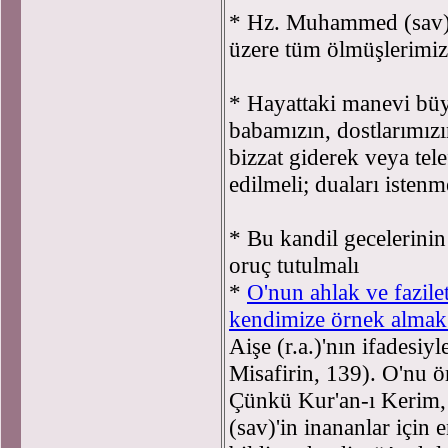
* Hz. Muhammed (sav),
üzere tüm ölmüşlerimiz
* Hayattaki manevi büy
babamızın, dostlarımızı
bizzat giderek veya tel
edilmeli; duaları istenme
* Bu kandil gecelerin
oruç tutulmalı
*
O'nun ahlak ve fazile
kendimize örnek almak 
Aişe (r.a.)'nın ifadesi
Misafirin, 139). O'nu ö
Çünkü Kur'an-ı Kerim
(sav)'in inananlar için