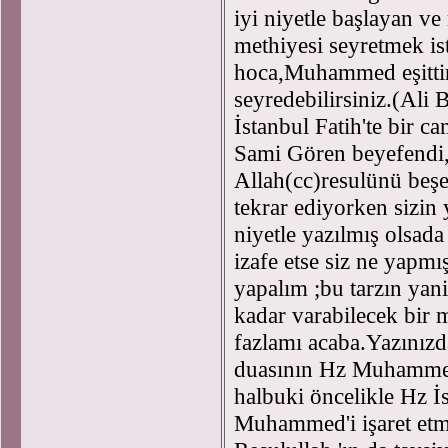
iyi niyetle başlayan v
methiyesi seyretmek is
hoca,Muhammed eşittir A
seyredebilirsiniz.(Ali
İstanbul Fatih'te bir c
Sami Gören beyefendi,
Allah(cc)resulünü beşe
tekrar ediyorken sizin 
niyetle yazılmış olsada
izafe etse siz ne yapm
yapalım ;bu tarzın yan
kadar varabilecek bir m
fazlamı acaba.Yazınızd
duasının Hz Muhammed'
halbuki öncelikle Hz İs
Muhammed'i işaret et