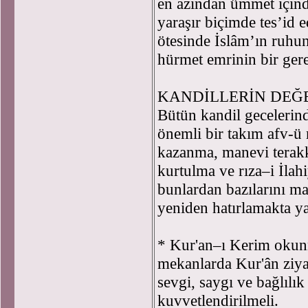
en azından ümmet için
yaraşır biçimde tes’id 
ötesinde İslâm’ın ruh
hürmet emrinin bir gereğ
KANDİLLERİN DEĞ
Bütün kandil gecelerin
önemli bir takım afv-ü 
kazanma, manevi terakk
kurtulma ve rıza–i İlahi
bunlardan bazılarını ma
yeniden hatırlamakta ya
* Kur'an–ı Kerim okun
mekanlarda Kur'ân ziyaf
sevgi, saygı ve bağlılı
kuvvetlendirilmeli.