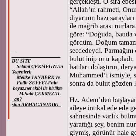
gerçekleşti. O sıra ebes
“Allah’ın rahmeti, Onu
diyarının bazı saraylar
ile mağrib arası nurlar
göre: “Doğuda, batıda 
gördüm. Doğum tamaml
secdedeydi. Parmağını 
____________________
bulut inip onu kapladı. 
BU SITE
batıları dolaştırın, der
Selami ÇEKMEG?L’in
Yegenleri:
Muhammed’i ismiyle, sıfa
Melike TANBERK ve
sonra da bulut gözden k
Fatih ZEYVELI'nin
beyaz.net ekibi ile birlikte
M.Said ÇEKMEGIL
Hz. Adem’den başlayara
an?
sina ARMAGANIDIR!
aileye intikal ede ede g
sahnesinde varlık bulmu
yarattığı şey, benim n
giymiş, görünür hale g