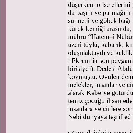
düşerken, o ise ellerin
da başını ve parmağını
sünnetli ve göbek bağı k
kürek kemiği arasında,
mührü “Hatem–i Nübüv
üzeri tüylü, kabarık, kı
oluşmaktaydı ve kekli
i Ekrem’in son peygam
birisiydi). Dedesi Ab
koymuştu. Övülen deme
melekler, insanlar ve c
alarak Kabe’ye götürd
temiz çocuğu ihsan ede
insanlara ve cinlere so
Nebi dünyaya teşrif edi
O'nun doğduğu gece, ins