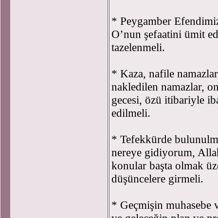
* Peygamber Efendimiz (
O’nun şefaatini ümit e
tazelenmeli.
* Kaza, nafile namazlar
nakledilen namazlar, onl
gecesi, özü itibariyle i
edilmeli.
* Tefekkürde bulunulm
nereye gidiyorum, Allah
konular başta olmak üze
düşüncelere girmeli.
* Geçmişin muhasebe v