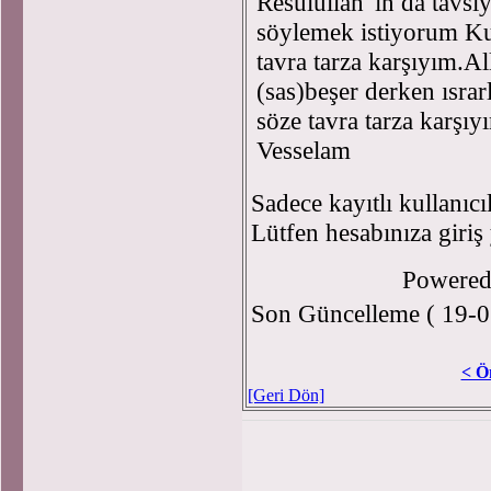
Resulullah 'ın da tavsi
söylemek istiyorum Kur
tavra tarza karşıyım.A
(sas)beşer derken ısrar
söze tavra tarza karşı
Vesselam
Sadece kayıtlı kullanıcı
Lütfen hesabınıza giriş
Powere
Son Güncelleme ( 19-0
< Ö
[Geri Dön]