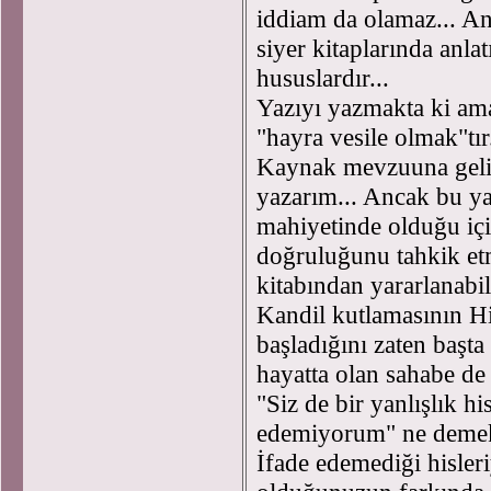
iddiam da olamaz... A
siyer kitaplarında anla
hususlardır...
Yazıyı yazmakta ki ama
"hayra vesile olmak"tır
Kaynak mevzuuna gelin
yazarım... Ancak bu ya
mahiyetinde olduğu iç
doğruluğunu tahkik etm
kitabından yararlanabil
Kandil kutlamasının Hi
başladığını zaten başta 
hayatta olan sahabe de
"Siz de bir yanlışlık 
edemiyorum" ne demek?.
İfade edemediği hisleri