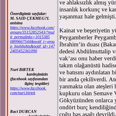
ve ahlaksızlık almış y
insanlık korkunç ve ka
Önerdigimiz sayfalar:
yaşanmaz hale gelmişti
M. SAID ÇEKMEG?L
anisina
https://www.facebook.com/
Kainat ve beşeriyetin y
groups/35152852543/?mul
Peygamberler Peygamb
ti_permalinks=1015385
0899667544&notif_t=grou
İbrahim’in duası (Bakar
p_highlights&notif_id=147
dedesi Abdülmuttalip ve
2405452361090
vak’ası onu haber verd
takım olağanüstü hadis
Nuri BiRTEK
ve batısını aydınlatan 
kardeşimizin
bir anda çekiliverdi. Ate
(facebook sayfasından
ilginç tespitler)
yanmakta olan ateşleri 
https://www.facebook.
kupkuru olan Semave Vad
com/nuri.birtek
Gökyüzünden onlarca yı
ondört burç kendiliğind
Raci DURCAN
çoğu baş aşağı devrildi.