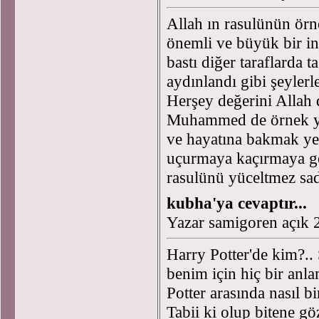
Allah ın rasulünün örne
önemli ve büyük bir in
bastı diğer taraflarda 
aydınlandı gibi şeyler
Herşey değerini Allah d
Muhammed de örnek ya
ve hayatına bakmak yet
uçurmaya kaçırmaya ge
rasulünü yüceltmez sa
kubha'ya cevaptır...
Yazar samigoren açık
Harry Potter'de kim?.. 
benim için hiç bir anla
Potter arasında nasıl bi
Tabii ki olup bitene gö