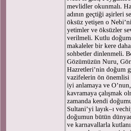
mevlidler okunmalı. Ha
adının geçtiği aşirleri
öksüz yetişen o Nebi’n
yetimler ve öksüzler sev
verilmeli. Kutlu doğum
makaleler bir kere dah
sohbetler dinlenmeli. Bo
Gözümüzün Nuru, Gön
Hazretleri’nin doğum g
vazifelerin ön önemlisi
iyi anlamaya ve O’nun, i
kavramaya çalışmak olm
zamanda kendi doğumu 
Sultani’yi layık–ı vech
doğumun bütün dünyada
ve karnavallarla kutla