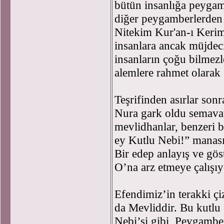
bütün insanlığa peygam
diğer peygamberlerden e
Nitekim Kur'an-ı Kerim
insanlara ancak müjdeci
insanların çoğu bilmezl
alemlere rahmet olarak
Teşrifinden asırlar sonr
Nura gark oldu semava
mevlidhanlar, benzeri 
ey Kutlu Nebi!” manas
Bir edep anlayış ve gös
O’na arz etmeye çalışıy
Efendimiz’in terakki çi
da Mevliddir. Bu kutlu
Nebi’si gibi, Peygamber