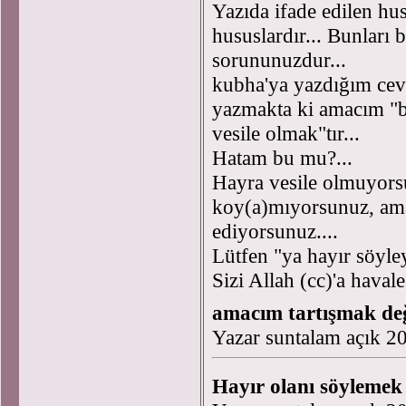
Yazıda ifade edilen hus
hususlardır... Bunları 
sorununuzdur...
kubha'ya yazdığım ceva
yazmakta ki amacım "bi
vesile olmak"tır...
Hatam bu mu?...
Hayra vesile olmuyorsu
koy(a)mıyorsunuz, ama
ediyorsunuz....
Lütfen "ya hayır söyle
Sizi Allah (cc)'a hava
amacım tartışmak değ
Yazar suntalam açık 2
Hayır olanı söylemek