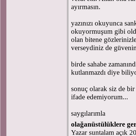
ayırmasın.
yazınızı okuyunca sanki
okuyormuşum gibi oldu
olan bitene gözlerinizl
verseydiniz de güveni
birde sahabe zamanın
kutlanmazdı diye bil
sonuç olarak siz de bi
ifade edemiyorum...
saygılarımla
olağanüstülüklere ge
Yazar suntalam açık 2