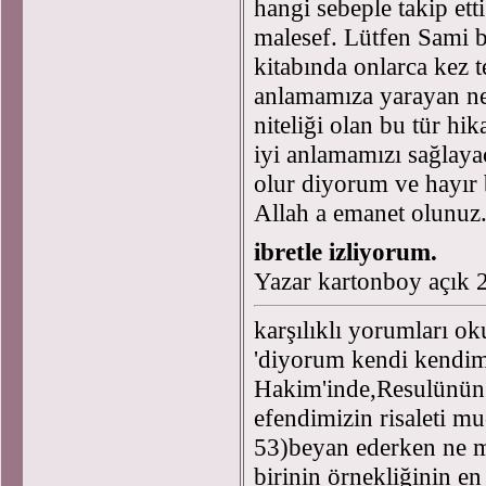
hangi sebeple takip ett
malesef. Lütfen Sami be
kitabında onlarca kez 
anlamamıza yarayan ne 
niteliği olan bu tür hi
iyi anlamamızı sağlayac
olur diyorum ve hayı
Allah a emanet olunuz.
ibretle izliyorum.
Yazar kartonboy açık 
karşılıklı yorumları o
'diyorum kendi kendim
Hakim'inde,Resulünün 
efendimizin risaleti mu
53)beyan ederken ne m
birinin örnekliğinin 