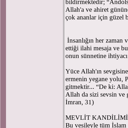
bildirmektedir; “Andols
Allah'a ve ahiret günün
çok ananlar için güzel 
İnsanlığın her zaman 
ettiği ilahi mesaja ve b
onun sünnetine ihtiyacı
Yüce Allah'ın sevgisin
ermenin yegane yolu, 
gitmektir... “De ki: All
Allah da sizi sevsin ve 
İmran, 31)
MEVLİT KANDİLİM
Bu vesileyle tüm İsla