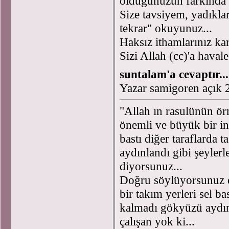
olduğunuzun farkında 
Size tavsiyem, yadıkla
tekrar" okuyunuz...
Haksız ithamlarınız ka
Sizi Allah (cc)'a haval
suntalam'a cevaptır...
Yazar samigoren açık
"Allah ın rasulünün örn
önemli ve büyük bir in
bastı diğer taraflarda 
aydınlandı gibi şeyler
diyorsunuz...
Doğru söylüyorsunuz 
bir takım yerleri sel ba
kalmadı gökyüzü aydınl
çalışan yok ki...