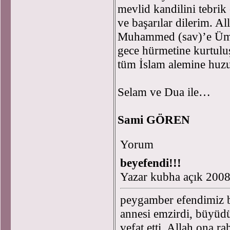
mevlid kandilini tebrik 
ve başarılar dilerim. A
Muhammed (sav)’e Ümme
gece hürmetine kurtulu
tüm İslam alemine huzu
Selam ve Dua ile…
Sami GÖREN
Yorum
beyefendi!!!
Yazar kubha açık 200
peygamber efendimiz bi
annesi emzirdi, büyüdü,
vefat etti. Allah ona r