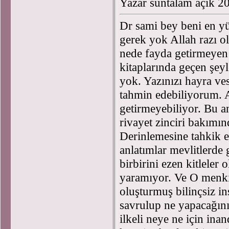
Yazar suntalam açık 2
Dr sami bey beni en yü
gerek yok Allah razı o
nede fayda getirmeyen 
kitaplarında geçen şe
yok. Yazınızı hayra ve
tahmin edebiliyorum. A
getirmeyebiliyor. Bu a
rivayet zinciri bakımın
Derinlemesine tahkik e
anlatımlar mevlitlerde
birbirini ezen kitleler
yaramıyor. Ve O menkıb
oluşturmuş bilinçsiz i
savrulup ne yapacağını
ilkeli neye ne için inan