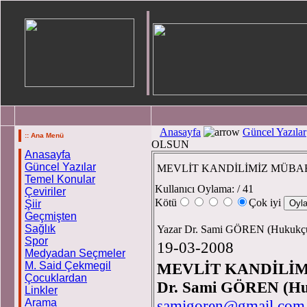
Anasayfa
Güncel Yazılar
:: Ana Menü
OLSUN
Anasayfa
Güncel Yazılar
MEVLİT KANDİLİMİZ MÜBA
Temel Konular
Kullanıcı Oylama:
/ 41
Çeviriler
Kötü
Çok iyi
Şiir
Geçmişten
Sağlık
Yazar Dr. Sami GÖREN (Hukukç
Spor
19-03-2008
Medyadan Seçmeler
M. Said Çekmegil
MEVLİT KANDİLİ
Çocuklardan
Dr. Sami GÖREN (H
Linkler
Arama
samigoren@gmail.com