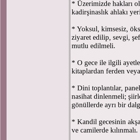
* Üzerimizde hakları ol
kadirşinaslık ahlakı yeri
* Yoksul, kimsesiz, öksü
ziyaret edilip, sevgi, ş
mutlu edilmeli.
* O gece ile ilgili ayetl
kitaplardan ferden vey
* Dini toplantılar, pane
nasihat dinlenmeli; şiir
gönüllerde ayrı bir dal
* Kandil gecesinin akş
ve camilerde kılınmalı.