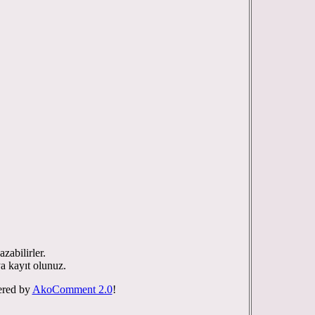
zabilirler.
ya kayıt olunuz.
red by
AkoComment 2.0
!