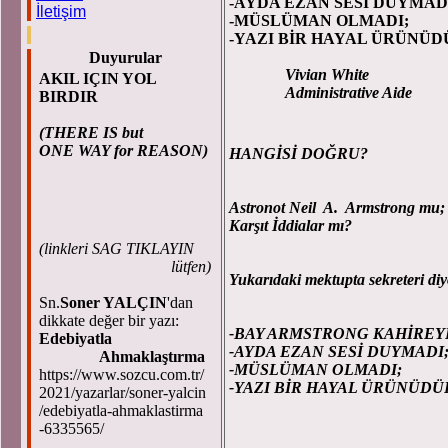
-AYDA EZAN SESİ DUYMAD
İletişim
-MÜSLÜMAN OLMADI;
-YAZI BİR HAYAL ÜRÜNÜDÜR
Duyurular
Vivian White
AKIL IÇIN YOL
Administrative Aide
BIRDIR
(THERE IS but
ONE WAY for REASON)
HANGİSİ DOĞRU?
Astronot Neil A. Armstrong mu;
Karşıt İddialar mı?
(
linkleri SAG TIKLAYIN
lütfen)
Yukarıdaki mektupta sekreteri diy
Sn.
Soner YALÇIN
'dan
dikkate değer bir yazı:
-BAY ARMSTRONG KAHİREYE
Edebiyatla
-AYDA EZAN SESİ DUYMADI
Ahmaklaştırma
-MÜSLÜMAN OLMADI;
https://www.sozcu.com.tr/
-YAZI BİR HAYAL ÜRÜNÜDÜR!
2021/yazarlar/soner-yalcin
kriter, Ocak 
/edebiyatla-ahmaklastirma
-6335565/