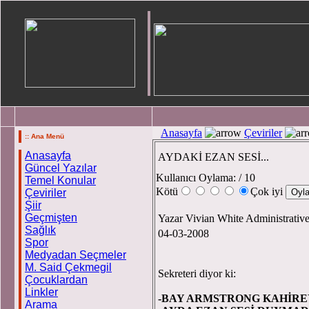
Anasayfa
Çeviriler
:: Ana Menü
Anasayfa
AYDAKİ EZAN SESİ...
Güncel Yazılar
Kullanıcı Oylama:
/ 10
Temel Konular
Kötü
Çok iyi
Çeviriler
Şiir
Geçmişten
Yazar Vivian White Administra
Sağlık
04-03-2008
Spor
Medyadan Seçmeler
M. Said Çekmegil
Sekreteri diyor k
Çocuklardan
Linkler
-BAY ARMSTRONG KAHİREY
Arama