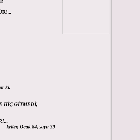
I;
!...
or ki:
 HİÇ GİTMEDİ,
;
...
84, sayı: 39