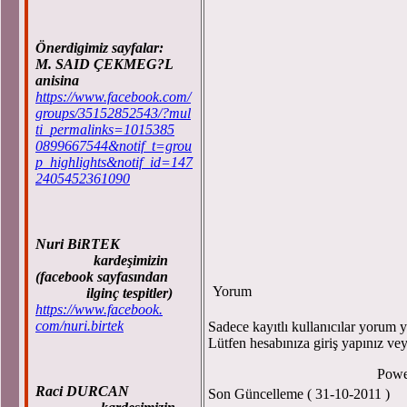
Önerdigimiz sayfalar:
M. SAID ÇEKMEG?L
anisina
https://www.facebook.com/
groups/35152852543/?mul
ti_permalinks=1015385
0899667544&notif_t=grou
p_highlights&notif_id=147
2405452361090
Nuri BiRTEK
kardeşimizin
(facebook sayfasından
Yorum
ilginç tespitler)
https://www.facebook.
com/nuri.birtek
Sadece kayıtlı kullanıcılar yorum ya
Lütfen hesabınıza giriş yapınız ve
Powe
Raci DURCAN
Son Güncelleme ( 31-10-2011 )