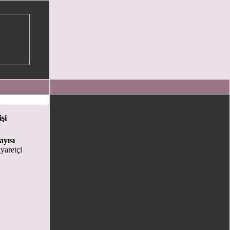
işi
ayısı
yaretçi