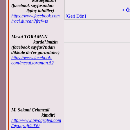
kardeşimizin
(facebook sayfasından
< Ö
ilginç tahliller)
https://www.facebook.com
[Geri Dön]
/raci.durcan?fref=ts
Mesut TORAMAN
karde?imizin
(facebook sayfas?ndan
dikkate de?er görüntüler)
https://www.facebook.
com/mesut.toraman.52
M. Selami Çekmegil
kimdir!
http://www.biyografya.com
/biyografi/5959