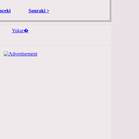
nceki
Sonraki >
Yukar�