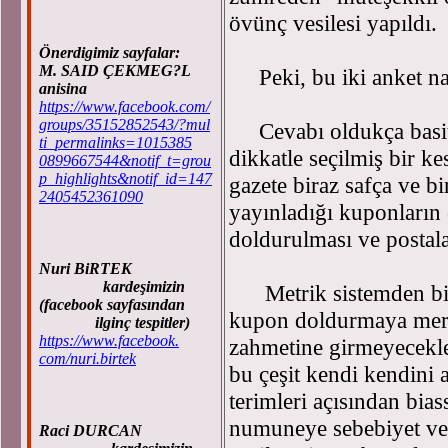
övünç vesilesi yapıldı.
Önerdigimiz sayfalar:
M. SAID ÇEKMEG?L
Peki, bu iki anket nası
anisina
https://www.facebook.com/
groups/35152852543/?mul
Cevabı oldukça basit; 
ti_permalinks=1015385
dikkatle seçilmiş bir k
0899667544&notif_t=grou
p_highlights&notif_id=147
gazete biraz safça ve b
2405452361090
yayınladığı kuponların 
doldurulması ve postala
Nuri BiRTEK
kardeşimizin
Metrik sistemden bir 
(facebook sayfasından
kupon doldurmaya mer
ilginç tespitler)
https://www.facebook.
zahmetine girmeyecekler
com/nuri.birtek
bu çeşit kendi kendini ay
terimleri açısından bia
numuneye sebebiyet ver
Raci DURCAN