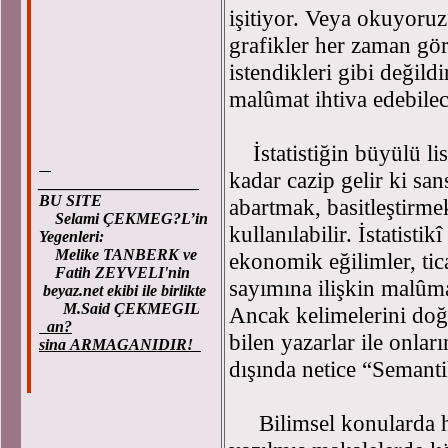
işitiyor. Veya okuyoruz
grafikler her zaman gö
istendikleri gibi değild
malûmat ihtiva edebilece
İstatistiğin büyülü lis
kadar cazip gelir ki sa
____________________
BU SITE
abartmak, basitleştirmek
Selami ÇEKMEG?L’in
kullanılabilir. İstatisti
Yegenleri:
Melike TANBERK ve
ekonomik eğilimler, tic
Fatih ZEYVELI'nin
sayımına ilişkin malûma
beyaz.net ekibi ile birlikte
M.Said ÇEKMEGIL
Ancak kelimelerini doğ
an?
bilen yazarlar ile onlar
sina ARMAGANIDIR!
dışında netice “Semanti
Bilimsel konularda he