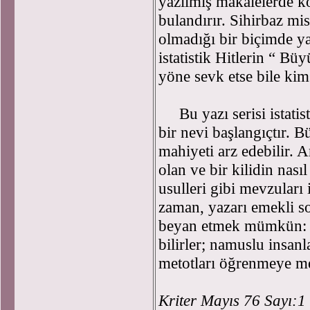
yazılmış makalelerde köt
bulandırır. Sihirbaz mi
olmadığı bir biçimde yan
istatistik Hitlerin “ Bü
yöne sevk etse bile kim
Bu yazı serisi istatist
bir nevi başlangıçtır. Bü
mahiyeti arz edebilir. 
olan ve bir kilidin nas
usulleri gibi mevzuları 
zaman, yazarı emekli s
beyan etmek mümkün: Da
bilirler; namuslu insan
metotları öğrenmeye m
Kriter Mayıs 76 Sayı:1 