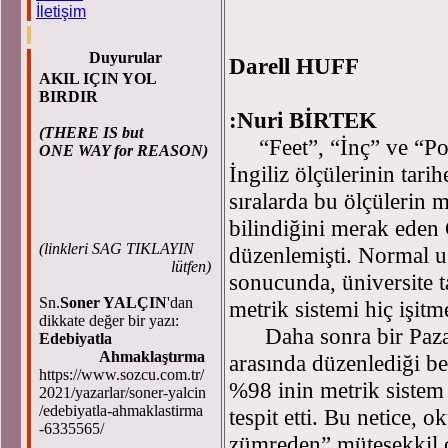
İletişim
Duyurular
Darell HUFF
AKIL IÇIN YOL
İng
BIRDIR
:Nuri BİRTEK
(THERE IS but
“Feet”, “İnç” ve “Pou
ONE WAY for REASON)
İngiliz ölçülerinin tarih
sıralarda bu ölçülerin m
bilindiğini merak eden 
(
linkleri SAG TIKLAYIN
düzenlemişti. Normal us
lütfen)
sonucunda, üniversite 
Sn.
Soner YALÇIN
'dan
metrik sistemi hiç işit
dikkate değer bir yazı:
Daha sonra bir Pazar 
Edebiyatla
Ahmaklaştırma
arasında düzenlediği be
https://www.sozcu.com.tr/
%98 inin metrik siste
2021/yazarlar/soner-yalcin
/edebiyatla-ahmaklastirma
tespit etti. Bu netice, 
-6335565/
zümreden” müteşekkil 