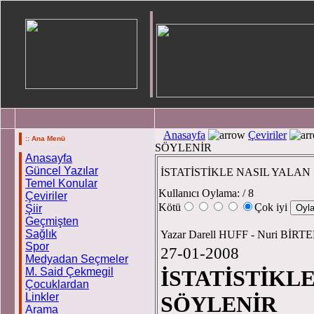
Anasayfa
Çeviriler
:: Ana Menü
SÖYLENİR
Anasayfa
Güncel Yazılar
İSTATİSTİKLE NASIL YALAN
Temel Konular
Kullanıcı Oylama:
/ 8
Çeviriler
Kötü
Çok iyi
Şiir
Geçmişten
Sağlık
Yazar Darell HUFF - Nuri BİRT
Spor
27-01-2008
Medyadan Seçmeler
M. Said Çekmegil
İSTATİSTİKL
Çocuklardan
Linkler
SÖYLENİR
Arama