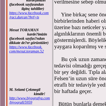
kardeşimizin
verilmesine sebep olmu
(facebook sayfasından
ilginç tahliller)
https://www.facebook.com
Yine birkaç sene önce
/raci.durcan?fref=ts
birbirlerinden haberi ol
üzerine bazı neticeler y
Mesut TORAMAN
algınlıklarının önemli b
karde?imizin
(facebook sayfas?ndan
göstermişlerdi. Böyleli
dikkate de?er görüntüler)
yaygara koparılmış ve sür
https://www.facebook.
com/mesut.toraman.52
Bu çok uzun zamandan 
tedavisi olmadığı gerç
bir şey değildi. Tıpla 
Felsen’in uzun süre önce
etraflı bir tedaviyle ye
M. Selami Çekmegil
bir haftada geçer.
kimdir!
http://www.biyografya.com
/biyografi/5959
Bütün bunlarla demek 