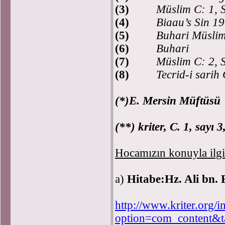
(3)
Müslim C: 1, 
(4)
Biaau’s Sin 1
(5)
Buhari Müslim 
(6)
Buhari
(7)
Müslim C: 2, S
(8)
Tecrid-i sarih 
(*)E. Mersin Müftüsü
(**) kriter, C. 1, say
Hocamızın konuyla ilgili
a)
Hitabe:
Hz. Ali bn. E
http://www.kriter.org/
option=com_content&