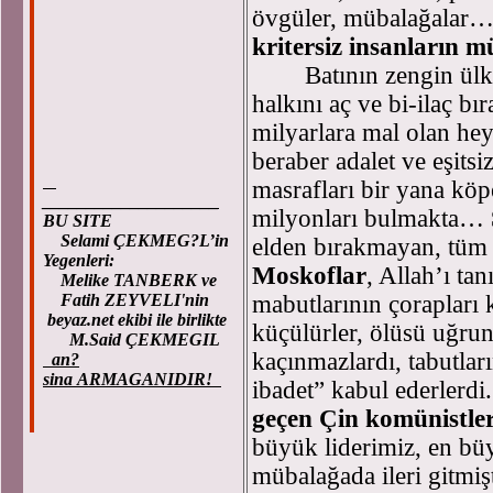
övgüler, mübalağalar
kritersiz insanların m
Batının zengin ülkel
halkını aç ve bi-ilaç bır
milyarlara mal olan hey
beraber adalet ve eşits
masrafları bir yana köpe
____________________
milyonları bulmakta…
BU SITE
Selami ÇEKMEG?L’in
elden bırakmayan, tüm
Yegenleri:
Moskoflar
, Allah’ı ta
Melike TANBERK ve
Fatih ZEYVELI'nin
mabutlarının çorapları k
beyaz.net ekibi ile birlikte
küçülürler, ölüsü uğrun
M.Said ÇEKMEGIL
kaçınmazlardı, tabutları
an?
sina ARMAGANIDIR!
ibadet” kabul ederlerdi
geçen Çin komünistler
büyük liderimiz, en b
mübalağada ileri gitmişt