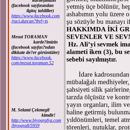
kardeşimizin
(facebook sayfasından
yetmiş üçe bölünür, h
ilginç tahliller)
ashabımın yolu üzere ol
https://www.facebook.com
şu sözüyle bu manayı 
/raci.durcan?fref=ts
HAKKIMDA İKİ GR
SEVENLER VE SEV
Mesut TORAMAN
karde?imizin
Hz. Ali’yi sevmek im
(facebook sayfas?ndan
alameti iken (3), bu se
dikkate de?er görüntüler)
https://www.facebook.
sebebi sayılmıştır.
com/mesut.toraman.52
İdare kadrosundan ca
mübalağalı medhiyeler
şahsiyeti silik şairleri
tarzda ölçüsüz ve kont
yayın organları, ilim ve
M. Selami Çekmegil
haline getirmiş bulunm
kimdir!
yıldönümleri, temel atma
http://www.biyografya.com
/biyografi/5959
törenleri, nutuklar, pro