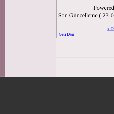
Powere
Son Güncelleme ( 23-0
< Ö
[Geri Dön]