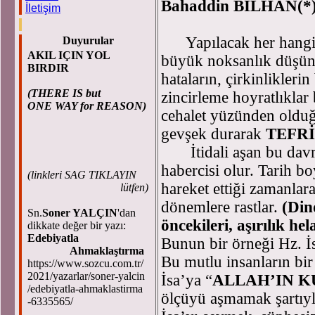
Bahaddin BİLHAN(*
İletişim
Yapılacak her hangi 
Duyurular
AKIL IÇIN YOL
büyük noksanlık düşünü
BIRDIR
hataların, çirkinlikleri
(THERE IS but
zincirleme hoyratlıklar
ONE WAY for REASON)
cehalet yüzünden olduğu
gevşek durarak
TEFR
İtidali aşan bu davranı
habercisi olur. Tarih b
(
linkleri SAG TIKLAYIN
hareket ettiği zamanlara
lütfen)
dönemlere rastlar.
(Din
Sn.
Soner YALÇIN
'dan
öncekileri, aşırılık he
dikkate değer bir yazı:
Edebiyatla
Bunun bir örneği Hz. İsa
Ahmaklaştırma
Bu mutlu insanların bir 
https://www.sozcu.com.tr/
2021/yazarlar/soner-yalcin
İsa’ya “
ALLAH’IN K
/edebiyatla-ahmaklastirma
ölçüyü aşmamak şartıy
-6335565/