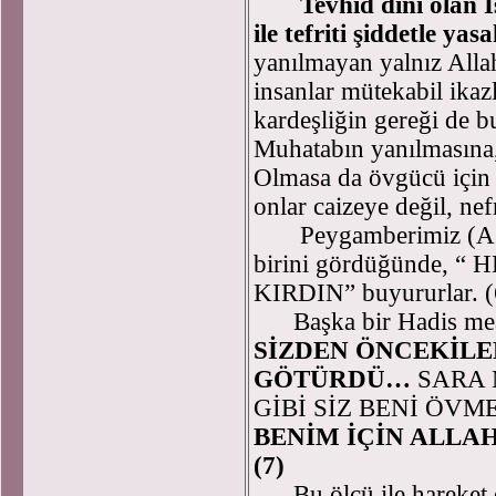
Tevhid dini olan İs
ile tefriti şiddetle yasa
yanılmayan yalnız Allah
insanlar mütekabil ikazl
kardeşliğin gereği de b
Muhatabın yanılmasına, 
Olmasa da övgücü için
onlar caizeye değil, nef
Peygamberimiz (A.S.)
birini gördüğünde, 
KIRDIN” buyururlar. (
Başka bir Hadis mea
SİZDEN ÖNCEKİLE
GÖTÜRDÜ…
SARA
GİBİ SİZ BENİ ÖV
BENİM İÇİN ALLAH
(7)
Bu ölçü ile hareket e