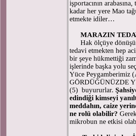
işportacının arabasına, 
kadar her yere Mao tağu
etmekte idiler…
MARAZIN TEDA
Hak ölçüye dönüşü ba
tedavi etmekten hep aci
bir şeye hükmettiği za
işlerinde başka yolu s
Yüce Peygamberimiz (
GÖRDÜĞÜNÜZDE YÜ
(5) buyururlar.
Şahsiy
edindiği kimseyi yan
meddahın, caize yerin
ne rolü olabilir?
Gereke
mikrobun ne etkisi olabi