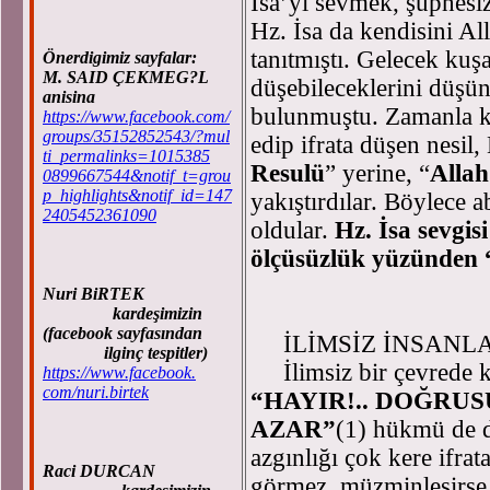
İsa’yı sevmek, şüphesiz
Hz. İsa da kendisini Al
tanıtmıştı. Gelecek kuş
Önerdigimiz sayfalar:
M. SAID ÇEKMEG?L
düşebileceklerini düşün
anisina
bulunmuştu. Zamanla kri
https://www.facebook.com/
groups/35152852543/?mul
edip ifrata düşen nesil,
ti_permalinks=1015385
Resulü
” yerine, “
Allah
0899667544&notif_t=grou
p_highlights&notif_id=147
yakıştırdılar. Böylece 
2405452361090
oldular.
Hz. İsa sevgi
ölçüsüzlük yüzünde
Nuri BiRTEK
kardeşimizin
(facebook sayfasından
İLİMSİZ İNSANLA
ilginç tespitler)
İlimsiz bir çevrede k
https://www.facebook.
com/nuri.birtek
“HAYIR!.. DOĞRU
AZAR”
(1) hükmü de d
azgınlığı çok kere ifra
Raci DURCAN
görmez, müzminleşirse