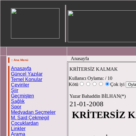
Anasayfa
:: Ana Menü
Anasayfa
KRİTERSİZ KALMAK
Güncel Yazılar
Kullanıcı Oylama:
/ 10
Temel Konular
Kötü
Çok iyi
Çeviriler
Şiir
Geçmişten
Yazar Bahaddin BİLHAN(*)
Sağlık
21-01-2008
Spor
KRİTERSİZ K
Medyadan Seçmeler
M. Said Çekmegil
Çocuklardan
Linkler
Arama