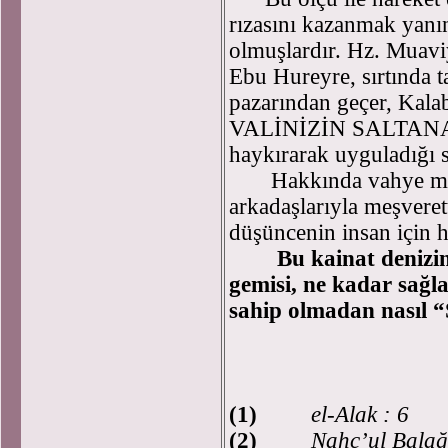
rızasını kazanmak yanın
olmuşlardır. Hz. Muaviy
Ebu Hureyre, sırtında t
pazarından geçer, Kalab
VALİNİZİN SALTANA
haykırarak uyguladığı sa
Hakkında vahye mahz
arkadaşlarıyla meşveret
düşüncenin insan için h
Bu kainat denizi
gemisi, ne kadar sağl
sahip olmadan nasıl 
Bahaddin
(1)
el-Alak : 6
(2)
Nahc’ul Balağ