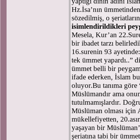
yaptığı dinin adını İs
Hz.İsa’nın ümmetinden,
sözedilmiş, o şeriatları
isimlendirildikleri pey
Mesela, Kur’an 22.Sure
bir ibadet tarzı belirled
16.surenin 93 ayetinde:”
tek ümmet yapardı..” d
ümmet belli bir peygamb
ifade ederken, İslam b
oluyor.Bu tanıma gör
Müslümandır ama onun g
tutulmamışlardır. Doğr
Müslüman olması için Al
mükellefiyetten, 20.as
yaşayan bir Müslüman’
şeriatına tabi bir ümme