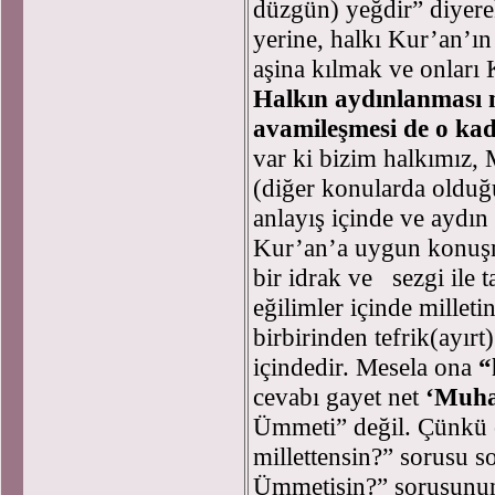
düzgün) yeğdir” diyerek
yerine, halkı Kur’an’ın
aşina kılmak ve onları 
Halkın aydınlanması n
avamileşmesi de o kad
var ki bizim halkımız,
(diğer konularda olduğ
anlayış içinde ve aydın
Kur’an’a uygun konuşm
bir idrak ve sezgi ile 
eğilimler içinde millet
birbirinden tefrik(ayırt
içindedir. Mesela ona
“
cevabı gayet net
‘Muh
Ümmeti” değil. Çünkü o
millettensin?” sorusu 
Ümmetisin?” sorusunun