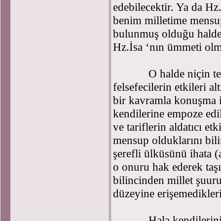
edebilecektir. Ya da Hz
benim milletime mensu
bulunmuş olduğu hald
Hz.İsa ‘nın ümmeti olm
O halde niçin teolog
felsefecilerin etkileri
bir kavramla konuşma i
kendilerine empoze edi
ve tariflerin aldatıcı e
mensup olduklarını bili
şerefli ülküsünü ihata 
o onuru hak ederek ta
bilincinden millet şuuru
düzeyine erişemedikleri
Hala kendilerini, he