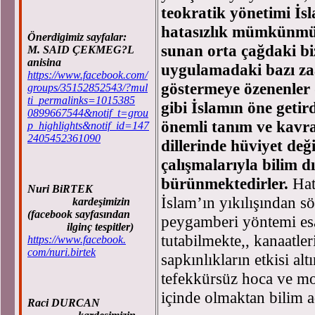
teokratik yönetimi İ
hatasızlık mümkünmüş
Önerdigimiz sayfalar:
sunan orta çağdaki biz
M. SAID ÇEKMEG?L
anisina
uygulamadaki bazı zaaf
https://www.facebook.com/
göstermeye özenenler 
groups/35152852543/?mul
ti_permalinks=1015385
gibi İslamın öne getir
0899667544&notif_t=grou
önemli tanım ve kavra
p_highlights&notif_id=147
2405452361090
dillerinde hüviyet deği
çalışmalarıyla bilim d
bürünmektedirler.
Hatt
Nuri BiRTEK
İslam’ın yıkılışından 
kardeşimizin
(facebook sayfasından
peygamberi yöntemi es
ilginç tespitler)
tutabilmekte,, kanaatler
https://www.facebook.
com/nuri.birtek
sapkınlıkların etkisi alt
tefekkürsüz hoca ve mol
içinde olmaktan bilim 
Raci DURCAN