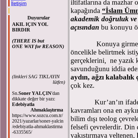
iltifatlarına da mazhar
İletişim
kapağında
“İslam Üm
akademik doğruluk ve 
Duyurular
AKIL IÇIN YOL
açısından
bu konuyu 
BIRDIR
(THERE IS but
Konuya girmede
ONE WAY for REASON)
öncelikle belirtmek ist
gerçeklerini, ne yazık 
savunduğunu iddia ed
aydın, ağzı kalabalık 
(
linkleri SAG TIKLAYIN
lütfen)
çok kez.
Sn.
Soner YALÇIN
'dan
dikkate değer bir yazı:
Kur’an’ın ifadel
Edebiyatla
kavramları ona en aykır
Ahmaklaştırma
https://www.sozcu.com.tr/
bilim dışı teolog çevrel
2021/yazarlar/soner-yalcin
felsefi çevrelerdir. Di
/edebiyatla-ahmaklastirma
-6335565/
yakıştırmaya yeltenen,
k