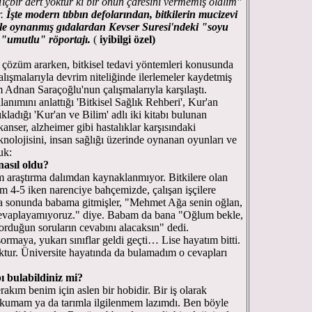
içbir dert yoktur ki bir onun çaresini vermemiş olalım"
r.
İşte modern tıbbın defolarından, bitkilerin mucizevi
yle oynanmış gıdalardan Kevser Suresi'ndeki "soyu
"umutlu" röportajı.
(
iyibilgi özel)
ne çözüm ararken, bitkisel tedavi yöntemleri konusunda
lışmalarıyla devrim niteliğinde ilerlemeler kaydetmiş
m Adnan Saraçoğlu'nun çalışmalarıyla karşılaştı.
llanımını anlattığı 'Bitkisel Sağlık Rehberi', Kur'an
ıkladığı 'Kur'an ve Bilim' adlı iki kitabı bulunan
nser, alzheimer gibi hastalıklar karşısındaki
teknolojisini, insan sağlığı üzerinde oynanan oyunları ve
uk:
nasıl oldu?
m araştırma dalımdan kaynaklanmıyor. Bitkilere olan
m 4-5 iken narenciye bahçemizde, çalışan işçilere
da sonunda babama gitmişler, "Mehmet Ağa senin oğlan,
 Cevaplayamıyoruz." diye. Babam da bana "Oğlum bekle,
orduğun soruların cevabını alacaksın" dedi.
ormaya, yukarı sınıflar geldi geçti… Lise hayatım bitti.
tur. Üniversite hayatında da bulamadım o cevapları
ı bulabildiniz mi?
akım benim için aslen bir hobidir. Bir iş olarak
kumam ya da tarımla ilgilenmem lazımdı. Ben böyle