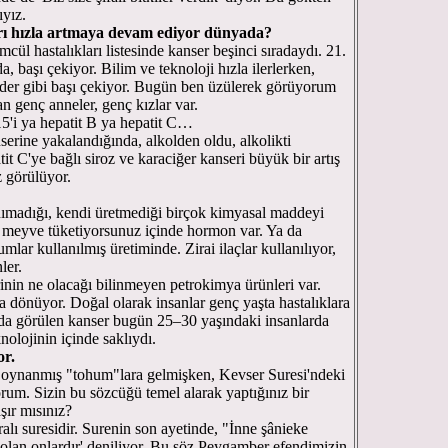
ıyız.
rı hızla artmaya devam ediyor dünyada?
ül hastalıkları listesinde kanser beşinci sıradaydı. 21.
a, başı çekiyor. Bilim ve teknoloji hızla ilerlerken,
gider gibi başı çekiyor. Bugün ben üzülerek görüyorum
n genç anneler, genç kızlar var.
5'i ya hepatit B ya hepatit C…
nserine yakalandığında, alkolden oldu, alkolikti
it C'ye bağlı siroz ve karaciğer kanseri büyük bir artış
z görülüyor.
nımadığı, kendi üretmediği birçok kimyasal maddeyi
 meyve tüketiyorsunuz içinde hormon var. Ya da
mlar kullanılmış üretiminde. Zirai ilaçlar kullanılıyor,
ler.
erinin ne olacağı bilinmeyen petrokimya ürünleri var.
 dönüyor. Doğal olarak insanlar genç yaşta hastalıklara
rda görülen kanser bugün 25–30 yaşındaki insanlarda
nolojinin içinde saklıydı.
or.
le oynanmış "tohum"lara gelmişken, Kevser Suresi'ndeki
um. Sizin bu sözcüğü temel alarak yaptığınız bir
şır mısınız?
lı suresidir. Surenin son ayetinde, "İnne şânieke
k olan onlardır' deniliyor. Bu söz Peygamber efendimizin