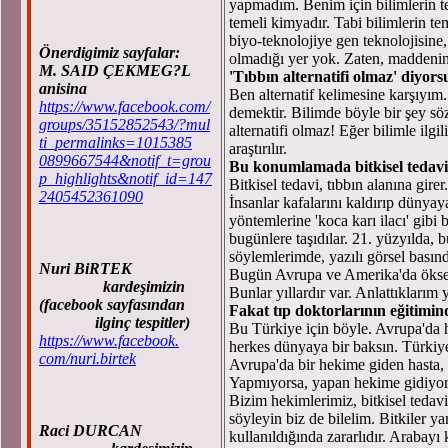
yapmadım. Benim için bilimlerin te
temeli kimyadır. Tabi bilimlerin t
biyo-teknolojiye gen teknolojisine,
Önerdigimiz sayfalar:
olmadığı yer yok. Zaten, maddenin
M. SAID ÇEKMEG?L
'Tıbbın alternatifi olmaz' diyors
anisina
Ben alternatif kelimesine karşıyım.
https://www.facebook.com/
demektir. Bilimde böyle bir şey sö
groups/35152852543/?mul
alternatifi olmaz! Eğer bilimle ilg
ti_permalinks=1015385
araştırılır.
0899667544&notif_t=grou
Bu konumlamada bitkisel tedavi
p_highlights&notif_id=147
Bitkisel tedavi, tıbbın alanına girer.
2405452361090
İnsanlar kafalarını kaldırıp dünyay
yöntemlerine 'koca karı ilacı' gibi
bugünlere taşıdılar. 21. yüzyılda
söylemlerimde, yazılı görsel bası
Nuri BiRTEK
Bugün Avrupa ve Amerika'da ökseotu
kardeşimizin
Bunlar yıllardır var. Anlattıklarım 
(facebook sayfasından
Fakat tıp doktorlarının eğitimin
ilginç tespitler)
Bu Türkiye için böyle. Avrupa'da he
https://www.facebook.
herkes dünyaya bir baksın. Türkiye
com/nuri.birtek
Avrupa'da bir hekime giden hasta, 
Yapmıyorsa, yapan hekime gidiyor
Bizim hekimlerimiz, bitkisel tedavi i
söyleyin biz de bilelim. Bitkiler yan
Raci DURCAN
kullanıldığında zararlıdır. Arabayı