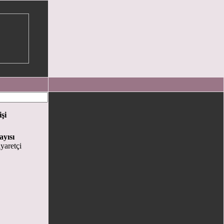
işi
ayısı
yaretçi