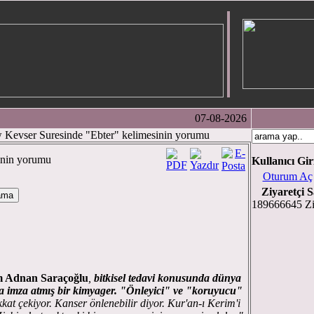
07-08-2026
Kevser Suresinde "Ebter" kelimesinin yorumu
inin yorumu
Kullanıcı Gir
Oturum Aç
Ziyaretçi S
189666645 Zi
im Adnan Saraçoğlu
,
bitkisel tedavi konusunda dünya
a imza atmış bir kimyager.
"Önleyici" ve "koruyucu"
kkat çekiyor. Kanser önlenebilir diyor. Kur'an-ı Kerim'i