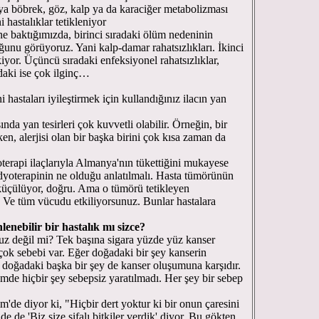
e ya böbrek, göz, kalp ya da karaciğer metabolizması
 hastalıklar tetikleniyor
ne baktığımızda, birinci sıradaki ölüm nedeninin
ğunu görüyoruz. Yani kalp-damar rahatsızlıkları. İkinci
iyor. Üçüncü sıradaki enfeksiyonel rahatsızlıklar,
adaki ise çok ilginç…
i hastaları iyileştirmek için kullandığınız ilacın yan
sında yan tesirleri çok kuvvetli olabilir. Örneğin, bir
rken, alerjisi olan bir başka birini çok kısa zaman da
oterapi ilaçlarıyla Almanya'nın tükettiğini mukayese
dyoterapinin ne olduğu anlatılmalı. Hasta tümörünün
küçülüyor, doğru. Ama o tümörü tetikleyen
Ve tüm vücudu etkiliyorsunuz. Bunlar hastalara
enebilir bir hastalık mı sizce?
uz değil mi? Tek başına sigara yüzde yüz kanser
ok sebebi var. Eğer doğadaki bir şey kanserin
 doğadaki başka bir şey de kanser oluşumuna karşıdır.
lemde hiçbir şey sebepsiz yaratılmadı. Her şey bir sebep
'de diyor ki, "Hiçbir dert yoktur ki bir onun çaresini
de 'Biz size şifalı bitkiler verdik' diyor. Bu gökten