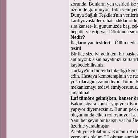
zorunda. Bunların yan tesirleri is
üzerinde görünüyor. Tabii yeni yeni
Dünya Sağlık Teşkilatı'nın verileri
kardiyovasküler rahatsızlıklar oldu
sıra kanser- ki günümüzde başı çek
hepatit, ve grip var. Dördüncü sır
Nedir?
İlaçların yan tesirleri... Ölüm neden
tesiri!
Bir ilaç size iyi gelirken, bir başka
antibiyotik sizin hayatınızı kurtarı
kaybedebilirsiniz.
Türkiye'nin bir ayda tükettiği kem
edin. Hastaya kemoterapinin ve ra
yok olacağını zannediyor. Tümör 
mekanizmayı tedavi etmiyorsunuz. 
anlatılmalı.
Laf tümöre gelmişken, kanser önl
Bakın, sigara kanser yapıyor diyor
yapıyor diyemezsiniz. Bunun pek ç
oluşumunda etken rol oynuyor ise,
Yani her şeyin bir karşıtı var bu â
üzerine yaratılmıştır.
Allah yüce kitabımız Kur'an-ı Kerim
vermemiş olalım." Lokman suresinde 