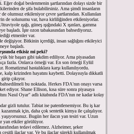
ti. Eğer doğal beslenmenin şartlarından dolayı sizde bir
kilerinden de şifa bulabilirsiniz. Ama şimdi insanların
r de olumsuz etkileniyor çevre şartlarından. Kullanılan
erin de solunumu var, hava kirliliğinden etkileniyorlar.
ltraviyole ışığı, güneş ışığındaki X ışınları, gamma
şmeye başladı. İşte ozon tabakasından bahsediyoruz.
lediği etmenler var.
değişiyor. Bitkinin içerdiği, insan sağlığını etkileyici
meye başladı.
şısında etkisiz mi peki?
üyük bir başarı gibi takdim ediliyor. Ama piyasadan
ça fazla. Onlarca örneği var. En son örneği Eylül
r. Romatizmal hastalıklara karşı kullanılıyordu.
e, kalp krizinden hayatını kaybetti. Dolayısıyla dikkatli
girip çıkıyor.
 bahsedilmeli bu noktada. Herkes FDA'nın onayı varsa
ket ediyor. Shane Ellison, kısa süre sonra piyasaya
ltını Nasıl Oyar" adlı kitabında FDA'nın ne kadar kolay
ar gizli tutulur. Tabiat ise patentlenemiyor. Bu iş kar
 kazanmak için, daha çok sentetik kimya ile çalışılıyor.
i yaşıyorsunuz. Bugün her ilacın yan tesiri var. Uzun
r yan etkiler görülüyor.
 tarafından tedavi edilemez. Alzheimer, şeker
eşitli ilaçlar var. Ve bu ilaçlar sürekli kullanılmak