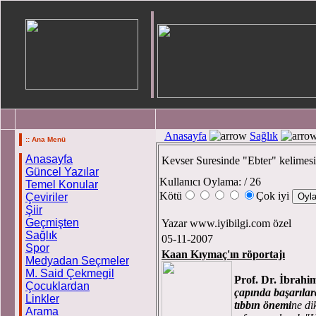
Anasayfa
Sağlık
:: Ana Menü
Anasayfa
Kevser Suresinde "Ebter" kelimes
Güncel Yazılar
Kullanıcı Oylama:
/ 26
Temel Konular
Kötü
Çok iyi
Çeviriler
Şiir
Geçmişten
Yazar www.iyibilgi.com özel
Sağlık
05-11-2007
Spor
Kaan Kıymaç'ın röportajı
Medyadan Seçmeler
M. Said Çekmegil
Prof. Dr. İbrah
Çocuklardan
çapında başarılar
Linkler
tıbbın önemi
ne di
Arama