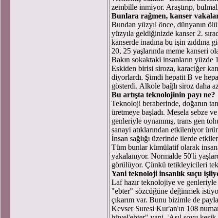
zembille inmiyor. Araştırıp, bulmal
Bunlara rağmen, kanser vakala
Bundan yüzyıl önce, dünyanın ölümc
yüzyıla geldiğinizde kanser 2. sırad
kanserde inadına bu işin zıddına 
20, 25 yaşlarında meme kanseri ola
Bakın sokaktaki insanların yüzde 1
Eskiden birisi siroza, karaciğer ka
diyorlardı. Şimdi hepatit B ve hepat
gösterdi. Alkole bağlı siroz daha a
Bu artışta teknolojinin payı ne?
Teknoloji beraberinde, doğanın ta
üretmeye başladı. Mesela sebze ve
genleriyle oynanmış, trans gen tohu
sanayi atıklarından etkileniyor ürün
İnsan sağlığı üzerinde ilerde etkil
Tüm bunlar kümülatif olarak insana
yakalanıyor. Normalde 50'li yaşla
görülüyor. Çünkü tetikleyicileri tek
Yani teknoloji insanlık suçu işliy
Laf hazır teknolojiye ve genleriy
"ebter" sözcüğüne değinmek istiyor
çıkarım var. Bunu bizimle de payla
Kevser Suresi Kur'an'ın 108 numara
hüvel'ebter" yani, 'Asıl soyu kesi