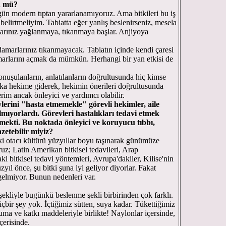
n mü?
ün modern tıptan yararlanamıyoruz. Ama bitkileri bu iş
 belirtmeliyim. Tabiatta eğer yanlış beslenirseniz, mesela
rlarınız yağlanmaya, tıkanmaya başlar. Anjiyoya
amarlarınız tıkanmayacak. Tabiatın içinde kendi çaresi
amarlarını açmak da mümkün. Herhangi bir yan etkisi de
onuşulanların, anlatılanların doğrultusunda hiç kimse
ka hekime giderek, hekimin önerileri doğrultusunda
rim ancak önleyici ve yardımcı olabilir.
ylerini "hasta etmemekle" görevli hekimler, aile
lmıyorlardı. Görevleri hastalıkları tedavi etmek
mekti. Bu noktada önleyici ve koruyucu tıbbı,
zetebilir miyiz?
aki otacı kültürü yüzyıllar boyu taşınarak günümüze
uz; Latin Amerikan bitkisel tedavileri, Arap
ki bitkisel tedavi yöntemleri, Avrupa'dakiler, Kilise'nin
ıl önce, şu bitki şuna iyi geliyor diyorlar. Fakat
 gelmiyor. Bunun nedenleri var.
şekliyle bugünkü beslenme şekli birbirinden çok farklı.
ir şey yok. İçtiğimiz sütten, suya kadar. Tükettiğimiz
uma ve katkı maddeleriyle birlikte! Naylonlar içersinde,
çerisinde.