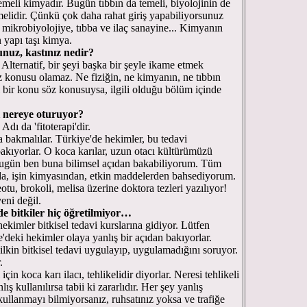
meli kimyadır. Bugün tıbbın da temeli, biyolojinin de
emelidir. Çünkü çok daha rahat giriş yapabiliyorsunuz
 mikrobiyolojiye, tıbba ve ilaç sanayine... Kimyanın
 yapı taşı kimya.
unuz, kastınız nedir?
 Alternatif, bir şeyi başka bir şeyle ikame etmek
z konusu olamaz. Ne fiziğin, ne kimyanın, ne tıbbın
ili bir konu söz konusuysa, ilgili olduğu bölüm içinde
 nereye oturuyor?
 Adı da 'fitoterapi'dir.
a bakmalılar. Türkiye'de hekimler, bu tedavi
 bakıyorlar. O koca karılar, uzun otacı kültürümüzü
, bugün ben buna bilimsel açıdan bakabiliyorum. Tüm
nda, işin kimyasından, etkin maddelerden bahsediyorum.
, brokoli, melisa üzerine doktora tezleri yazılıyor!
yeni değil.
de bitkiler hiç öğretilmiyor…
kimler bitkisel tedavi kurslarına gidiyor. Lütfen
'deki hekimler olaya yanlış bir açıdan bakıyorlar.
ilkin bitkisel tedavi uygulayıp, uygulamadığını soruyor.
.
çin koca karı ilacı, tehlikelidir diyorlar. Neresi tehlikeli
lış kullanılırsa tabii ki zararlıdır. Her şey yanlış
 kullanmayı bilmiyorsanız, ruhsatınız yoksa ve trafiğe