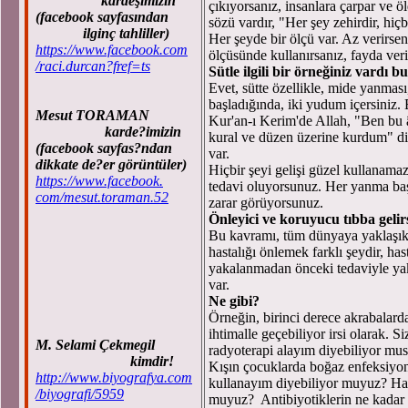
kardeşimizin
çıkıyorsanız, insanlara çarpar ve 
(facebook sayfasından
sözü vardır, "Her şey zehirdir, hiçb
ilginç tahliller)
Her şeyde bir ölçü var. Az verirsen
https://www.facebook.com
ölçüsünde kullanırsanız, fayda verir 
/raci.durcan?fref=ts
Sütle ilgili bir örneğiniz vardı 
Evet, sütte özellikle, mide yanmas
başladığında, iki yudum içersiniz. 
Mesut TORAMAN
Kur'an-ı Kerim'de Allah, "Ben bu 
karde?imizin
kural ve düzen üzerine kurdum" diy
(facebook sayfas?ndan
var.
dikkate de?er görüntüler)
Hiçbir şeyi gelişi güzel kullanamaz
https://www.facebook.
tedavi oluyorsunuz. Her yanma baş
com/mesut.toraman.52
zarar görüyorsunuz.
Önleyici ve koruyucu tıbba geli
Bu kavramı, tüm dünyaya yaklaşık 
hastalığı önlemek farklı şeydir, has
yakalanmadan önceki tedaviyle yak
var.
Ne gibi?
Örneğin, birinci derece akrabalard
ihtimalle geçebiliyor irsi olarak. S
M. Selami Çekmegil
radyoterapi alayım diyebiliyor mus
kimdir!
Kışın çocuklarda boğaz enfeksiyonla
http://www.biyografya.com
kullanayım diyebiliyor muyuz? Hadi
/biyografi/5959
muyuz? Antibiyotiklerin ne kadar z