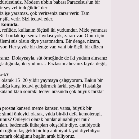
öldürürsünüz. Modern tıbbın babası Paracelsus'un bir
ir şey zehir değildir" der.
iz işe yaramaz, çok verirseniz zarar verir. Tam
şifa verir. Sizi tedavi eder.
bu konuda.
ı, reflüde, kullanım ölçüsü iki yudumdur. Mide yanması
Bir bardak içerseniz faydası yok, zararı var. Onun için
âlemi süs olsun diye yaratmadım. Bir denge, nizam,
or. Her şeyde bir denge var, yani bir ölçü, bir düzen
sınız. Dolayısıyla, süt örneğinde de iki yudum alırsanız
ladığında, iki yudum… Fazlasını alırsanız fayda değil,
rsek?
olarak 15- 20 yıldır yaymaya çalışıyorum. Bakın bir
talığa karşı tedavi geliştirmek farklı şeydir. Hastalığa
alandıktan sonraki tedavi arasında çok büyük farklar
a prostat kanseri meme kanseri varsa, büyük bir
iz şimdi önleyici olarak, yılda bir-iki defa kemoterapi,
unuz? Önleyici olarak bunlar alınabiliyor mu?
rı, bademcik iltihapları oluşabilir diye, antibiyotik
 oğlum kış geldi bir tüp antibiyotik yut diyebiliyor
ararlı olduğunu bugün artık biliyoruz.