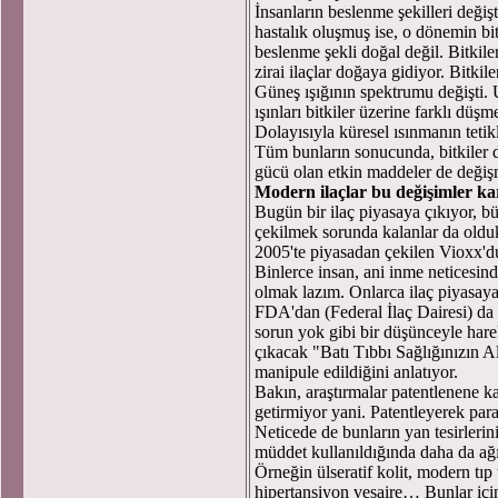
İnsanların beslenme şekilleri değiş
hastalık oluşmuş ise, o dönemin bit
beslenme şekli doğal değil. Bitkile
zirai ilaçlar doğaya gidiyor. Bitkil
Güneş ışığının spektrumu değişti. U
ışınları bitkiler üzerine farklı dü
Dolayısıyla küresel ısınmanın tetik
Tüm bunların sonucunda, bitkiler de 
gücü olan etkin maddeler de değiş
Modern ilaçlar bu değişimler kar
Bugün bir ilaç piyasaya çıkıyor, b
çekilmek sorunda kalanlar da olduk
2005'te piyasadan çekilen Vioxx'du
Binlerce insan, ani inme neticesind
olmak lazım. Onlarca ilaç piyasaya 
FDA'dan (Federal İlaç Dairesi) da
sorun yok gibi bir düşünceyle hare
çıkacak "Batı Tıbbı Sağlığınızın A
manipule edildiğini anlatıyor.
Bakın, araştırmalar patentlenene kad
getirmiyor yani. Patentleyerek para
Neticede de bunların yan tesirlerin
müddet kullanıldığında daha da ağı
Örneğin ülseratif kolit, modern tıp
hipertansiyon vesaire… Bunlar için ç