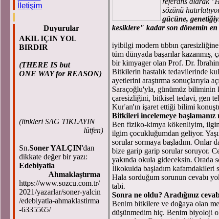
referans alarak "H
İletişim
sözünü hatırlatıyo
gücüne, genetiği
kesiklere" kadar son dönemin en 
Duyurular
AKIL IÇIN YOL
iyibilgi modern tıbbın çaresizliği
BIRDIR
tüm dünyada başarılar kazanmış, ça
bir kimyager olan Prof. Dr. İbrahi
(THERE IS but
Bitkilerin hastalık tedavilerinde ku
ONE WAY for REASON)
ayetlerini araştırma sonuçlarıyla aç
Saraçoğlu'yla, günümüz biliminin ka
çaresizliğini, bitkisel tedavi, gen 
Kur'an'ın işaret ettiği bilimi konuşt
Bitkileri incelemeye başlamanız 
(
linkleri SAG TIKLAYIN
Ben fiziko-kimya kökenliyim, ilgi
lütfen)
ilgim çocukluğumdan geliyor. Yaşı
sorular sormaya başladım. Onlar 
Sn.
Soner YALÇIN
'dan
bize garip garip sorular soruyor.
dikkate değer bir yazı:
yakında okula gideceksin. Orada s
Edebiyatla
İlkokulda başladım kafamdakileri s
Ahmaklaştırma
Hala sorduğum sorunun cevabı yok
https://www.sozcu.com.tr/
tabi.
2021/yazarlar/soner-yalcin
Sonra ne oldu? Aradığınız cevab
/edebiyatla-ahmaklastirma
Benim bitkilere ve doğaya olan mer
-6335565/
düşünmedim hiç. Benim biyoloji o