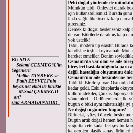
Peki doğal yöntemlerle mümkü
Mümkün tabii. Önleyici olarak bug
için kullanabilirsiniz! Burada şunu
fazla yağlı tüketirseniz kalp dama
girersiniz.
Demek ki doğru beslenseniz kalp d
de var. Bitkilerle daralmış kalp d
yok üstelik!
Tabii, modern tıp esastır. Burada k
kendisine teşhis koymamalı. Mutla
____________________
hareket etmeliler. Benim söyledikle
BU SITE
Osmanlı'da var olan ve aile bire
Selami ÇEKMEG?L’in
bireyleri hastalandığında para a
Yegenleri:
değil, hastalığın oluşumunu önle
Melike TANBERK ve
Osmanlı'nın aile hekimlerine ben
Fatih ZEYVELI'nin
Tabii ki. Bir de şu var, Osmanlı'd
beyaz.net ekibi ile birlikte
kadar geldi. Eski kitaplarda okuyor
M.Said ÇEKMEGIL
kültüründekiler, Çin'de, Japonya'da
an?
yöntemleri… O dönemlerde, iki yüzy
sina ARMAGANIDIR!
bugün o bitki aynı rahatsızlığa iyi
Ne değişti o günden bugüne?
Birincisi, yüzyıl önceki beslenme 
Bugün artık doğal hemen hemen hiçb
yoğurttan ete kadar her şey bir kor
kanserojen plastik sanayi ürünleri i