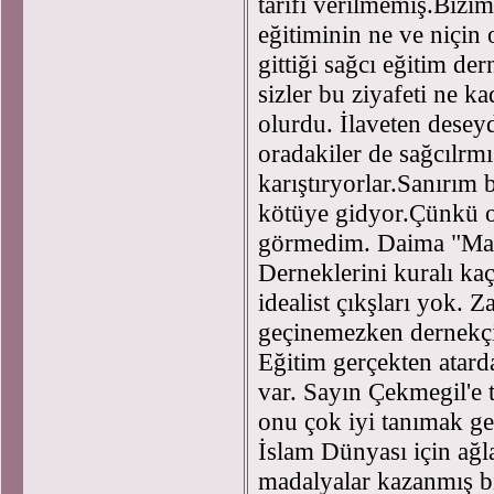
tarifi verilmemiş.Biz
eğitiminin ne ve niçi
gittiği sağcı eğitim de
sizler bu ziyafeti ne ka
olurdu. İlaveten deseyd
oradakiler de sağcılrmı
karıştıryorlar.Sanırım
kötüye gidyor.Çünkü onl
görmedim. Daima "Mana
Derneklerini kuralı kaç
idealist çıkşları yok. 
geçinemezken dernekçil
Eğitim gerçekten atar
var. Sayın Çekmegil'e 
onu çok iyi tanımak g
İslam Dünyası için ağl
madalyalar kazanmış bi