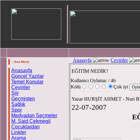
Anasayfa
Çeviriler
:: Ana Menü
Anasayfa
EĞİTİM NEDİR?
Güncel Yazılar
Kullanıcı Oylama:
/ 46
Temel Konular
Kötü
Çok iyi
Çeviriler
Şiir
Geçmişten
Yazar HURŞİT AHMET - Nuri 
Sağlık
22-07-2007
Spor
Medyadan Seçmeler
E
M. Said Çekmegil
Çocuklardan
Linkler
Arama