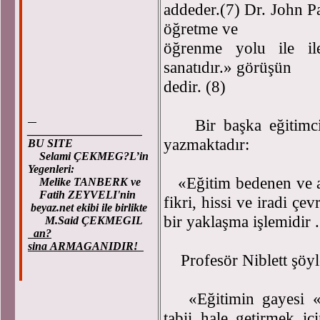
addeder.(7) Dr. John Pa
öğretme ve
öğrenme yolu ile i
sanatıdır.» görüşün
dedir. (8)
Bir başka eğitimci,
____________________
yazmaktadır:
BU SITE
Selami ÇEKMEG?L’in
Yegenleri:
«Eğitim bedenen ve akl
Melike TANBERK ve
Fatih ZEYVELI'nin
fikri, hissi ve iradi çe
beyaz.net ekibi ile birlikte
bir yaklaşma işlemidir 
M.Said ÇEKMEGIL
an?
sina ARMAGANIDIR!
Profesör Niblett şöyle
«Eğitimin gayesi «mu
tabii hale getirmek i