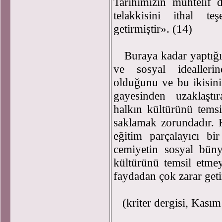
Tarihimizin muhtelif 
telakkisini ithal te
getirmiştir». (14)
Buraya kadar yaptığımı
ve sosyal idealleri
olduğunu ve bu ikisini
gayesinden uzaklaştı
halkın kültürünü temsi
saklamak zorundadır. 
eğitim parçalayıcı bi
cemiyetin sosyal büny
kültürünü temsil etme
faydadan çok zarar getir
(kriter dergisi, Kasım