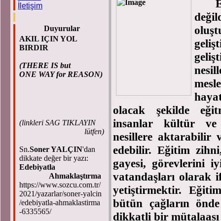
İletişim
deği
oluş
Duyurular
AKIL IÇIN YOL
geli
BIRDIR
geli
(THERE IS but
nesil
ONE WAY for REASON)
mesl
hayat
olacak şekilde eğit
insanlar kültür ve 
(
linkleri SAG TIKLAYIN
lütfen)
nesillere aktarabilir
edebilir. Eğitim zihn
Sn.
Soner YALÇIN
'dan
dikkate değer bir yazı:
gayesi, görevlerini i
Edebiyatla
vatandaşları olarak i
Ahmaklaştırma
https://www.sozcu.com.tr/
yetiştirmektir. Eği
2021/yazarlar/soner-yalcin
bütün çağların önde 
/edebiyatla-ahmaklastirma
-6335565/
dikkatli bir mütalaası