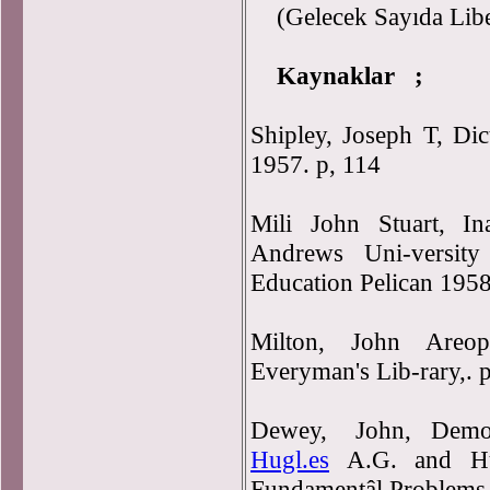
(Gelecek Sayıda Libera
Kaynaklar ;
Shipley, Joseph T, Di
1957. p, 114
Mili John Stuart, In
Andrews Uni-versity
Education Pelican 1958
Milton, John Areop
Everyman's Lib-rary,. p
Dewey, John, Democ
Hugl.es
A.G. and Hu
Fundamentâl Problems,