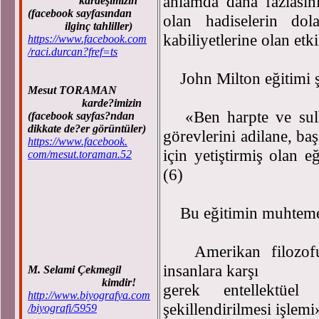
anlamda daha fazlasın
kardeşimizin
(facebook sayfasından
olan hadiselerin dola
ilginç tahliller)
kabiliyetlerine olan etki
https://www.facebook.com
/raci.durcan?fref=ts
John Milton eğitimi şu 
Mesut TORAMAN
karde?imizin
«Ben harpte ve sulht
(facebook sayfas?ndan
dikkate de?er görüntüler)
görevlerini adilane, baş
https://www.facebook.
için yetiştirmiş olan
com/mesut.toraman.52
(6)
Bu eğitimin muhtemel 
Amerikan filozofu 
insanlara karşı
M. Selami Çekmegil
kimdir!
gerek entellektüe
http://www.biyografya.com
şekillendirilmesi işlem
/biyografi/5959