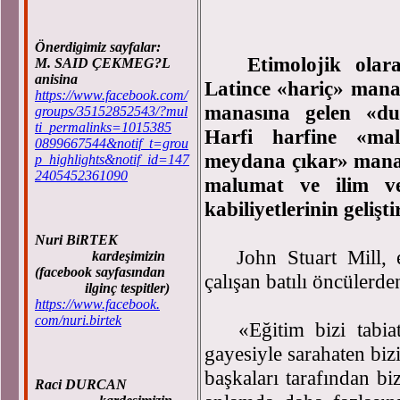
Önerdigimiz sayfalar:
Etimolojik olarak 
M. SAID ÇEKMEG?L
anisina
Latince «hariç» manas
https://www.facebook.com/
manasına gelen «duc
groups/35152852543/?mul
ti_permalinks=1015385
Harfi harfine «mal
0899667544&notif_t=grou
meydana çıkar» manası
p_highlights&notif_id=147
2405452361090
malumat ve ilim ver
kabiliyetlerinin gelişti
Nuri BiRTEK
John Stuart Mill, eğ
kardeşimizin
(facebook sayfasından
çalışan batılı öncülerde
ilginç tespitler)
https://www.facebook.
com/nuri.birtek
«Eğitim bizi tabiatı
gayesiyle sarahaten bi
başkaları tarafından bi
Raci DURCAN