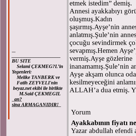
etmek istedim” demiş.
Annesi ayakkabıyı görü
oluşmuş.Kadın
şaşırmış.Ayşe’nin anne
anlatmış.Şule’nin anne
çocuğu sevindirmek 
sevapmış.Hemen Ayşe’y
____________________
vermiş.Ayşe gözlerin
BU SITE
inanamamış.Şule’nin an
Selami ÇEKMEG?L’in
Yegenleri:
Ayşe akşam olunca oda
Melike TANBERK ve
kesilmeyeceğini anlam
Fatih ZEYVELI'nin
beyaz.net ekibi ile birlikte
ALLAH’a dua etmiş. Ya
M.Said ÇEKMEGIL
an?
sina ARMAGANIDIR!
Yorum
Ayakkabının fiyatı n
Yazar abdullah efendi