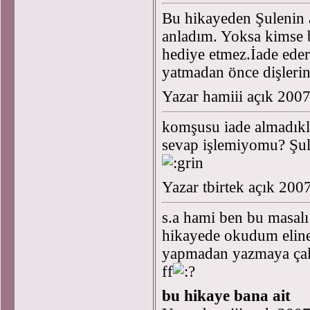
Bu hikayeden Şulenin 
anladım. Yoksa kimse
hediye etmez.İade eder
yatmadan önce dişlerini
Yazar hamiii açık 200
komşusu iade almadıkl
sevap işlemiyomu? Şule'
Yazar tbirtek açık 20
s.a hami ben bu masal
hikayede okudum eline 
yapmadan yazmaya çalı
ff
bu hikaye bana ait