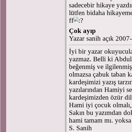
sadecebir hikaye yazd
lütfen bidaha hikayeme
ff
Çok ayıp
Yazar sanih açık 2007
İyi bir yazar okuyucula
yazmaz. Belli ki Abdu
beğenmiş ve ilgilenmiş
olmazsa çabuk taban k
kardeşimizi yazış tarz
yazılarından Hamiyi se
kardeşimizden özür d
Hami iyi çocuk olmalı, 
Sakın bu yazımdan dol
hami tamam mı. yoksa 
S. Sanih