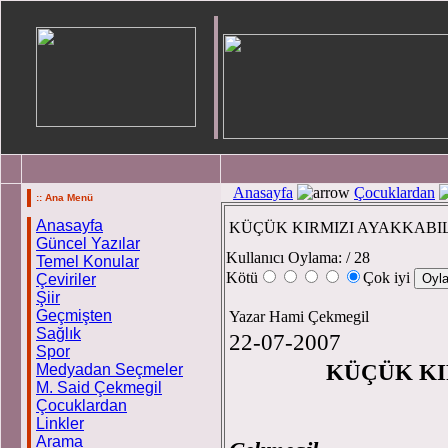
Anasayfa
Çocuklardan
:: Ana Menü
Anasayfa
KÜÇÜK KIRMIZI AYAKKABI
Güncel Yazılar
Kullanıcı Oylama:
/ 28
Temel Konular
Kötü
Çok iyi
Çeviriler
Şiir
Geçmişten
Yazar Hami Çekmegil
Sağlık
22-07-2007
Spor
KÜÇÜK KI
Medyadan Seçmeler
M. Said Çekmegil
Çocuklardan
Linkler
Arama