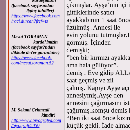
kardeşimizin
çıkmışlar. Ayşe’nin iç
(facebook sayfasından
ilginç tahliller)
gittiklerinde satıcı
https://www.facebook.com
ayakkabının 1 saat önce
/raci.durcan?fref=ts
üzülmüş .Annesi ile
evin yolunu tutmuşlar.
Mesut TORAMAN
görmüş. İçinden
karde?imizin
(facebook sayfas?ndan
demişki;
dikkate de?er görüntüler)
”ben bir kırmızı ayakk
https://www.facebook.
com/mesut.toraman.52
ama hala gülüyor”.
demiş . Eve gidip ALL
saat geçmiş ve zil
çalmış. Kapıyı Ayşe aç
annesiymiş.Ayşe den
annesini çağırmasını is
çağırmış.komşu demiş
M. Selami Çekmegil
kimdir!
“Ben iki saat önce kızı
http://www.biyografya.com
küçük geldi. İade almad
/biyografi/5959