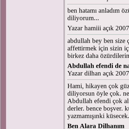
ben hatamı anladım özü
diliyorum...
Yazar hamiii açık 200
abdullah bey ben size
affettirmek için sizin 
birkez daha özürdilerim
Abdullah efendi de na
Yazar dilhan açık 200
Hami, hikayen çok gü
diliyorsun öyle çok. n
Abdullah efendi çok al
derler. bence boşver. 
yazmamışınki küsecek
Ben Alara Dilhanım