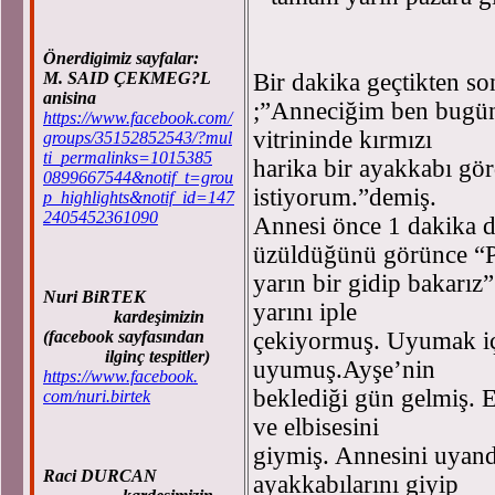
Önerdigimiz sayfalar:
M. SAID ÇEKMEG?L
Bir dakika geçtikten s
anisina
;”Anneciğim ben bugün
https://www.facebook.com/
vitrininde kırmızı
groups/35152852543/?mul
ti_permalinks=1015385
harika bir ayakkabı gö
0899667544&notif_t=grou
istiyorum.”demiş.
p_highlights&notif_id=147
2405452361090
Annesi önce 1 dakika 
üzüldüğünü görünce 
yarın bir gidip bakarı
Nuri BiRTEK
yarını iple
kardeşimizin
(facebook sayfasından
çekiyormuş. Uyumak içi
ilginç tespitler)
uyumuş.Ayşe’nin
https://www.facebook.
beklediği gün gelmiş. 
com/nuri.birtek
ve elbisesini
giymiş. Annesini uyand
Raci DURCAN
ayakkabılarını giyip