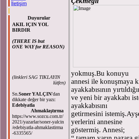
Çekmegil
İletişim
Duyurular
AKIL IÇIN YOL
BIRDIR
(THERE IS but
ONE WAY for REASON)
yokmuş.Bu konuyu
(
linkleri SAG TIKLAYIN
annesi ile konuşmaya k
lütfen)
ayakkabısının yırtıldı
Sn.
Soner YALÇIN
'dan
ve yeni bir ayakkabı is
dikkate değer bir yazı:
ayakkabısını
Edebiyatla
Ahmaklaştırma
getirmesini istemiş.Ayş
https://www.sozcu.com.tr/
yerlerini annesine
2021/yazarlar/soner-yalcin
/edebiyatla-ahmaklastirma
göstermiş. Annesi;
-6335565/
“ tamam yarın pazara gi