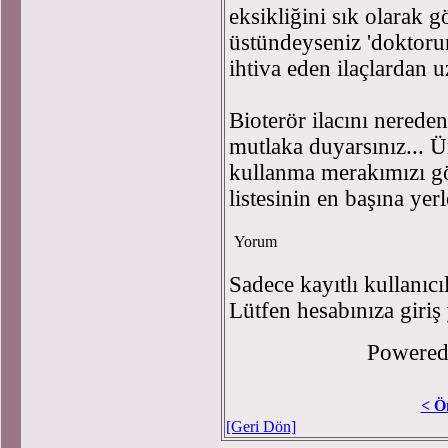
eksikliğini sık olarak 
üstündeyseniz 'doktoru
ihtiva eden ilaçlardan u
Bioterör ilacını nerede
mutlaka duyarsınız... Ü
kullanma merakımızı göz
listesinin en başına ye
Yorum
Sadece kayıtlı kullanıcı
Lütfen hesabınıza giriş
Powere
< Ö
[Geri Dön]