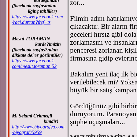
kardeşimizin
zor...
(facebook sayfasından
ilginç tahliller)
https://www.facebook.com
Filmin adını hatırlamıy
/raci.durcan?fref=ts
çıkacaktır. Bir alarm fi
geceleri hırsız gibi dol
Mesut TORAMAN
zorlamasını ve insanlar
karde?imizin
penceresi zorlanan kişi
(facebook sayfas?ndan
dikkate de?er görüntüler)
firmasına gidip evlerine
https://www.facebook.
com/mesut.toraman.52
Bakalım yeni ilaç ilk b
verilebilecek mi? Yoksa
büyük bir satış kampan
Gördüğünüz gibi birbirin
duruyorum. Paranoyanın
M. Selami Çekmegil
şüphe uçuşmaları...
kimdir!
http://www.biyografya.com
/biyografi/5959