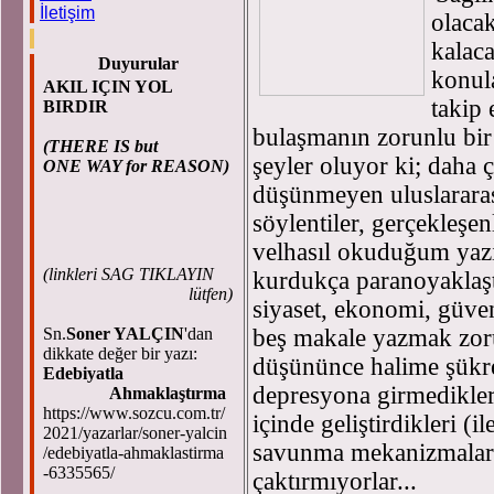
İletişim
olaca
kalaca
Duyurular
konula
AKIL IÇIN YOL
takip 
BIRDIR
bulaşmanın zorunlu bir
(THERE IS but
şeyler oluyor ki; daha
ONE WAY for REASON)
düşünmeyen uluslararası
söylentiler, gerçekleşe
velhasıl okuduğum yazıl
(
linkleri SAG TIKLAYIN
kurdukça paranoyaklaş
lütfen)
siyaset, ekonomi, güven
Sn.
Soner YALÇIN
'dan
beş makale yazmak zoru
dikkate değer bir yazı:
düşününce halime şükre
Edebiyatla
depresyona girmedikler
Ahmaklaştırma
https://www.sozcu.com.tr/
içinde geliştirdikleri (
2021/yazarlar/soner-yalcin
savunma mekanizmaları
/edebiyatla-ahmaklastirma
-6335565/
çaktırmıyorlar...