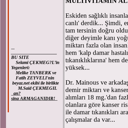
MULTİVİTAMİN AL
Eskiden sağlıklı insanl
canlı' derdik... Şimdi, 
tam tersinin doğru olduğ
diğer deyimle kanı yoğ
miktarı fazla olan insan
hem 'kalp damar hastal
____________________
BU SITE
tıkanıklıklarına' hem d
Selami ÇEKMEG?L’in
yüksek...
Yegenleri:
Melike TANBERK ve
Fatih ZEYVELI'nin
Dr. Mainous ve arkadaşl
beyaz.net ekibi ile birlikte
M.Said ÇEKMEGIL
demir miktarı ve kanser
an?
alımları 18 mg.'dan faz
sina ARMAGANIDIR!
olanlara göre kanser ris
ile damar tıkanıkları ar
çalışmalar da var...