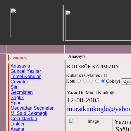
Anasayfa
:: Ana Menü
Anasayfa
BİOTERÖR KAPIMIZDA
Güncel Yazılar
Kullanıcı Oylama:
/ 11
Temel Konular
Kötü
Çok iyi
Çeviriler
Şiir
Geçmişten
Yazar Dr. Murat Kınıkoğlu
Sağlık
12-08-2005
Spor
muratkinikoglu@yaho
Medyadan Seçmeler
M. Said Çekmegil
Çocuklardan
Yazma
Linkler
'Sağlı
Arama