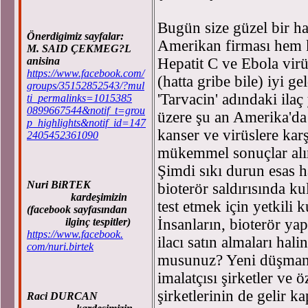
Bugün size güzel bir h
Önerdigimiz sayfalar:
Amerikan firması hem 
M. SAID ÇEKMEG?L
anisina
Hepatit C ve Ebola virü
https://www.facebook.com/
(hatta gribe bile) iyi gel
groups/35152852543/?mul
'Tarvacin' adındaki ila
ti_permalinks=1015385
0899667544&notif_t=grou
üzere şu an Amerika'da t
p_highlights&notif_id=147
kanser ve virüslere kar
2405452361090
mükemmel sonuçlar alın
Şimdi sıkı durun esas ha
Nuri BiRTEK
bioterör saldırısında k
kardeşimizin
test etmek için yetkili
(facebook sayfasından
ilginç tespitler)
İnsanların, bioterör ya
https://www.facebook.
ilacı satın almaları hal
com/nuri.birtek
musunuz? Yeni düşman 'İ
imalatçısı şirketler ve ö
şirketlerinin de gelir k
Raci DURCAN