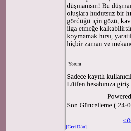
düşmanısın! Bu düşmanl
oluşlara hudutsuz bir hı
gördüğü için gözü, kavra
ilga etmeğe kalkabilir
koymamak hırsı, yaratıl
hiçbir zaman ve meka
Yorum
Sadece kayıtlı kullanıcı
Lütfen hesabınıza giriş
Powere
Son Güncelleme ( 24-0
< Ö
[Geri Dön]