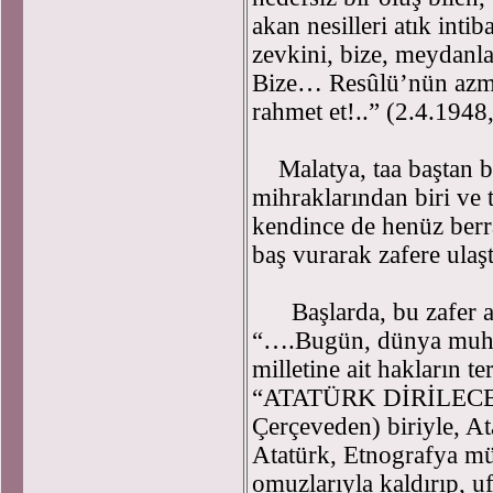
akan nesilleri atık inti
zevkini, bize, meydanlar
Bize… Resûlü’nün azmind
rahmet et!..” (2.4.1948
Malatya, taa baştan b
mihraklarından biri ve 
kendince de henüz berr
baş vurarak zafere ula
Başlarda, bu zafer ar
“….Bugün, dünya muha
milletine ait hakların t
“ATATÜRK DİRİLECEKTİ
Çerçeveden) biriyle, A
Atatürk, Etnografya mü
omuzlarıyla kaldırıp, u