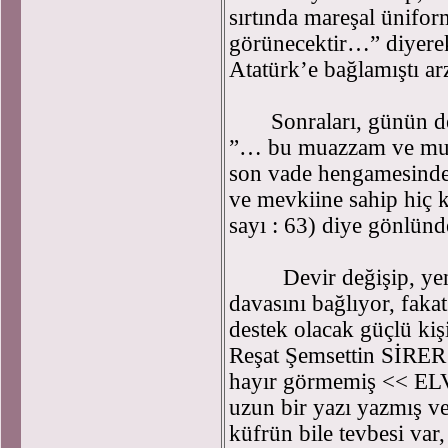
sırtında mareşal ünifo
görünecektir…” diyerek 
Atatürk’e bağlamıştı a
Sonraları, günün dev
”… bu muazzam ve muht
son vade hengamesinde
ve mevkiine sahip hiç 
sayı : 63) diye gönlünd
Devir değişip, yeni d
davasını bağlıyor, fakat
destek olacak güçlü kiş
Reşat Şemsettin SİRER 
hayır görmemiş << EL
uzun bir yazı yazmış ve
küfrün bile tevbesi var