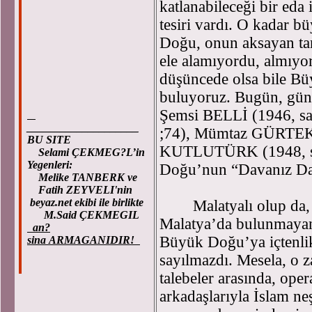
katlanabileceği bir eda
tesiri vardı. O kadar 
Doğu, onun aksayan tara
ele alamıyordu, almıyor
düşüncede olsa bile Bü
buluyoruz. Bugün, günü
Şemsi BELLİ (1946, sa
____________________
;74), Mümtaz GÜRTEKİN
BU SITE
KUTLUTÜRK (1948, sayı
Selami ÇEKMEG?L’in
Yegenleri:
Doğu’nun “Davanız Dav
Melike TANBERK ve
Fatih ZEYVELI'nin
beyaz.net ekibi ile birlikte
Malatyalı olup da, ü
M.Said ÇEKMEGIL
Malatya’da bulunmayan,
an?
Büyük Doğu’ya içtenlik
sina ARMAGANIDIR!
sayılmazdı. Mesela, o 
talebeler arasında, ope
arkadaşlarıyla İslam ne