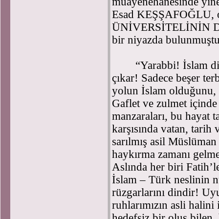
muayenehanesinde yine 
Esad KEŞŞAFOĞLU, o 
ÜNİVERSİTELİNİN DUASI
bir niyazda bulunmuştu
“Yarabbi! İslam dinin 
çıkar! Sadece beşer terb
yolun İslam olduğunu, r
Gaflet ve zulmet içind
manzaraları, bu hayat ta
karşısında vatan, tarih 
sarılmış asil Müslüman 
haykırma zamanı gelme
Aslında her biri Fatih’
İslam – Türk neslinin n
rüzgarlarını dindir! U
ruhlarımızın asli halini 
hedefsiz bir oluş bilen