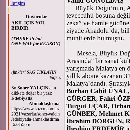
Vahid GÖNÜLDAŞ
İletişim
Büyük Doğu’nun, Ana
teveccühü boşuna değil
Duyurular
zeka” ve hamle gücüne 
AKIL IÇIN YOL
BIRDIR
ziyade Anadolu’da, bilh
muhitlerde bulmuştu.
(THERE IS but
ONE WAY for REASON)
Mesela, Büyük Doğu 1
Arasında” bir sanat kü
yarışmada Malatya en 
(
linkleri SAG TIKLAYIN
yıllık abone kazanan 31
lütfen)
Malatya’dandı. Sırasıy
Sn.
Soner YALÇIN
'dan
Burhan Cahit ÜNAL
dikkate değer bir yazı:
GÜRGER, Fahri ÖZP
Edebiyatla
Ahmaklaştırma
Turgut UÇAR, Orha
https://www.sozcu.com.tr/
GÜNBEK, Mehmet K
2021/yazarlar/soner-yalcin
/edebiyatla-ahmaklastirma
İbrahim DORGUN, 
-6335565/
İbrahim ERDEMİR
i