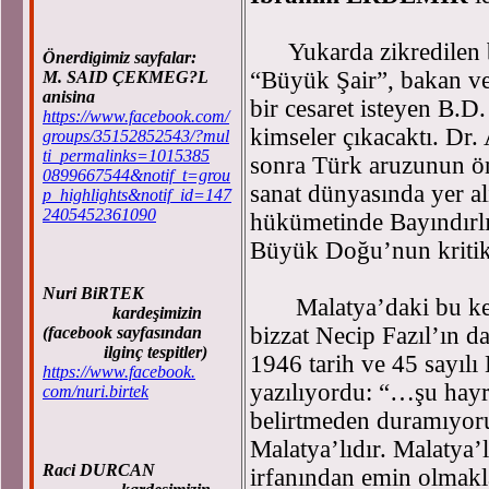
Yukarda zikredilen bu
Önerdigimiz sayfalar:
“Büyük Şair”, bakan v
M. SAID ÇEKMEG?L
anisina
bir cesaret isteyen B.
https://www.facebook.com/
kimseler çıkacaktı. Dr
groups/35152852543/?mul
ti_permalinks=1015385
sonra Türk aruzunun ö
0899667544&notif_t=grou
sanat dünyasında yer al
p_highlights&notif_id=147
2405452361090
hükümetinde Bayındırlı
Büyük Doğu’nun kriti
Nuri BiRTEK
Malatya’daki bu kesif 
kardeşimizin
bizzat Necip Fazıl’ın da
(facebook sayfasından
ilginç tespitler)
1946 tarih ve 45 sayıl
https://www.facebook.
yazılıyordu: “…şu hayr
com/nuri.birtek
belirtmeden duramıyoruz
Malatya’lıdır. Malatya’
Raci DURCAN
irfanından emin olmakla