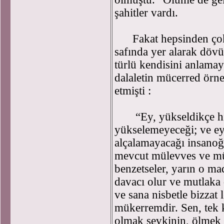
şahitler vardı.
Fakat hepsinden çok
safında yer alarak dövü
türlü kendisini anlama
dalaletin mücerred örn
etmişti :
“Ey, yükseldikçe hiç
yükselemeyeceği; ve ey
alçalamayacağı insanoğl
mevcut mülevves ve mü
benzetseler, yarın o 
davacı olur ve mutlaka 
ve sana nisbetle bizzat 
mükerremdir. Sen, tek k
olmak şevkinin, ölmek c