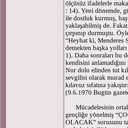
ölçüsüz ifadelerle maka
: 14). Yeni dönemde, gü
ile dostluk kurmuş, baş
yaklaşabilmiş de. Faka
çırpınıp durmuştu. Öyle
“Heyhat ki, Menderes 
demekten başka yolları 
1). Daha sonraları bu d
kendisini anlamadığını 
Nur dolu elinden tut kı
sevgilisi olarak murad 
kılavuz sıfatına yakışt
(9.6.1970 Bugün gazet
Mücadelesinin ortalar
gençliğe yönelmiş
OLACAK” sorusunu taşıy