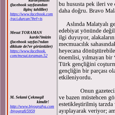
kardeşimizin
bu hususta pek ileri v
(facebook sayfasından
ilginç tahliller)
daha doğru. Bravo Mala
https://www.facebook.com
/raci.durcan?fref=ts
Aslında Malatyalı gen
edebiyat yönünde değil
Mesut TORAMAN
ilgi duyuyor, alakaların
karde?imizin
(facebook sayfas?ndan
mecmuacılık sahasındaki
dikkate de?er görüntüler)
heyecana dönüştürebile
https://www.facebook.
com/mesut.toraman.52
önemlisi, yılmayan bir
Türk gençliğini coştu
gençliğin bir parçası ol
etkileniyordu.
Onun gazetecilik yön
ve bazen müstehcen görü
M. Selami Çekmegil
kimdir!
estetikleştirilmiş tarzd
http://www.biyografya.com
ayıplayarak veriyor; a
/biyografi/5959