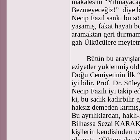
makalesini “Yılmayaca
Bezmeyeceğiz!” diye bi
Necip Fazıl sanki bu sö
yaşamış, fakat hayatı b
aramaktan geri durmamı
gah Ülkücülere meyletm
Bütün bu arayışlar iç
eziyetler yüklenmiş ol
Doğu Cemiyetinin İlk 
iyi bilir. Prof. Dr. Sü
Necip Fazılı iyi takip 
ki, bu sadık kadirbilir 
haksız demeden kırmış, 
Bu ayrılıklardan, haklı-
Bilhassa Sezai KARAKO
kişilerin kendisinden u
olmuştu. “Ölüme de gel