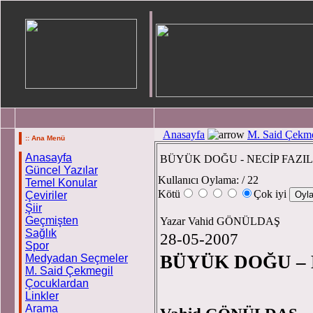
Anasayfa
M. Said Çekme
:: Ana Menü
Anasayfa
BÜYÜK DOĞU - NECİP FAZIL 
Güncel Yazılar
Kullanıcı Oylama:
/ 22
Temel Konular
Kötü
Çok iyi
Çeviriler
Şiir
Geçmişten
Yazar Vahid GÖNÜLDAŞ
Sağlık
28-05-2007
Spor
BÜYÜK DOĞU – N
Medyadan Seçmeler
M. Said Çekmegil
Çocuklardan
Linkler
Arama