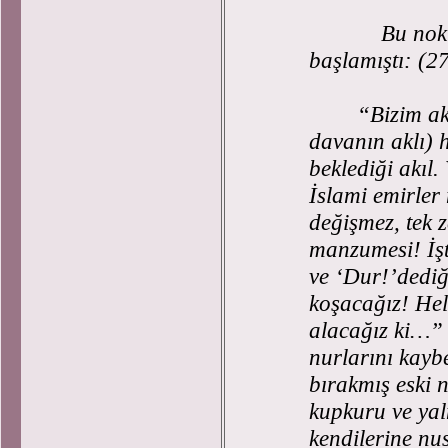
Bu noktada 
başlamıştı: (
“Bizim aklımı
davanın aklı) h
beklediği akıl.
İslami emirler
değişmez, tek 
manzumesi! İşt
ve ‘Dur!’dediğ
koşacağız! Hele
alacağız ki…
nurlarını kayb
bırakmış eski ne
kupkuru ve yal
kendilerine nu