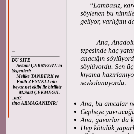
“Lambasız, kara
söylenen bu ninnile
geliyor, varlığını
Ana, Anadolu, All
tepesinde haç yatan
____________________
anacığın söylüyordu
BU SITE
söylüyordu. Sen üç
Selami ÇEKMEG?L’in
Yegenleri:
kıyama hazırlanıyo
Melike TANBERK ve
sevkolunuyordu.
Fatih ZEYVELI'nin
beyaz.net ekibi ile birlikte
M.Said ÇEKMEGIL
an?
Ana, bu amcalar n
sina ARMAGANIDIR!
Cepheye yavrucuğu
Ana, gavurlar da 
Hep kötülük yapar