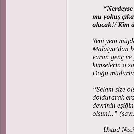
“Nerdeyse 
mu yokuş çıkac
olacak!/ Kim d
Yeni yeni müjd
Malatya’dan bi
varan genç ve
kimselerin o 
Doğu müdürlüğ
“Selam size ol
doldurarak erd
devrinin eşiğin
olsun!..” (sayı
Üstad Necip 