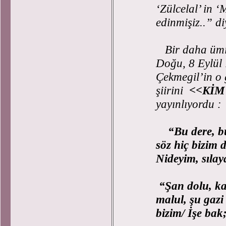
‘Zülcelal’ in 
edinmişiz..”
di
Bir daha ümit
Doğu, 8 Eylül 
Çekmegil’in o 
şiirini
<<KİM
yayınlıyordu :
“Bu dere, b
söz hiç bizim d
Nideyim, sılay
“Şan dolu, kan
malul, şu gazi
bizim/ İşe bak;