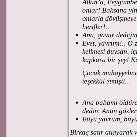
Allah’a, Peygambe
onlar! Baksana yin
onlarla dövüşmeye 
herifler!..
Ana, gavur dediğin
Evet, yavrum!.. O
kelimesi duysan, içi
kapkara bir şey! 
Çocuk muhayyelinde
teşekkül etmişti…
Ana babamı öldüre
dedin. Anan gözler
Büyü yavrum, büyü 
Birkaç satır atlayarak 