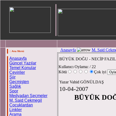
Anasayfa
M. Said Çekme
:: Ana Menü
Anasayfa
BÜYÜK DOĞU - NECİP FAZIL 
Güncel Yazılar
Kullanıcı Oylama:
/ 22
Temel Konular
Kötü
Çok iyi
Çeviriler
Şiir
Geçmişten
Yazar Vahid GÖNÜLDAŞ
Sağlık
10-04-2007
Spor
Medyadan Seçmeler
BÜYÜK DOĞU
M. Said Çekmegil
Çocuklardan
Linkler
Vahi
Arama