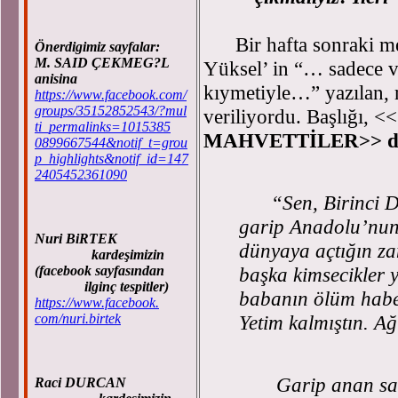
Bir hafta sonraki me
Önerdigimiz sayfalar:
M. SAID ÇEKMEG?L
Yüksel’ in “… sadece ve
anisina
kıymetiyle…” yazılan, m
https://www.facebook.com/
groups/35152852543/?mul
veriliyordu. Başlığı, <<
ti_permalinks=1015385
MAHVETTİLER>> di
0899667544&notif_t=grou
p_highlights&notif_id=147
2405452361090
“Sen, Birinci 
garip Anadolu’nun 
Nuri BiRTEK
dünyaya açtığın za
kardeşimizin
başka kimsecikler
(facebook sayfasından
ilginç tespitler)
babanın ölüm haber
https://www.facebook.
Yetim kalmıştın. A
com/nuri.birtek
Garip anan sana 
Raci DURCAN