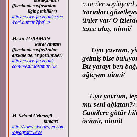
kardeşimizin
ninniler söylüyord
(facebook sayfasından
Yarınları gözetleye
ilginç tahliller)
https://www.facebook.com
ünler var/ O izler
/raci.durcan?fref=ts
tezce ulaş, ninni/
Mesut TORAMAN
karde?imizin
Uyu yavrum, yine
(facebook sayfas?ndan
dikkate de?er görüntüler)
gelmiş bize bakıyo
https://www.facebook.
Bu yarayı ben bağ
com/mesut.toraman.52
ağlayım ninni/
Uyu yavrum, tepes
mu seni ağlatan?
Camilere götür hil
M. Selami Çekmegil
öcünü, ninni!
kimdir!
http://www.biyografya.com
/biyografi/5959