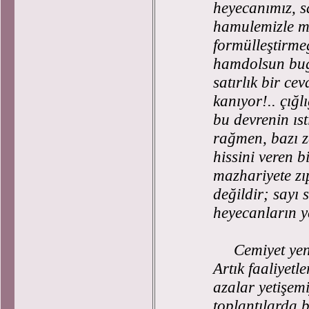
heyecanımız, s
hamulemizle mes
formülleştirmeğ
hamdolsun bugü
satırlık bir c
kanıyor!.. çığ
bu devrenin ıs
rağmen, bazı za
hissini veren b
mazhariyete z
değildir; sayı
heyecanların y
Cemiyet yenide
Artık faaliyetl
azalar yetişem
toplantılarda 