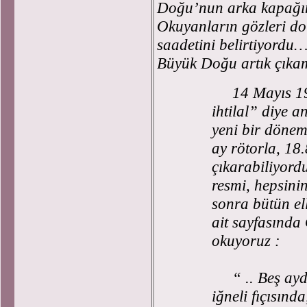
Doğu’nun arka kapağı
Okuyanların gözleri do
saadetini belirtiyordu
Büyük Doğu artık çık
14 Mayıs 19
ihtilal” diye a
yeni bir döne
ay rötorla, 18
çıkarabiliyord
resmi, hepsini
sonra bütün ell
ait sayfasında
okuyoruz :
“ .. Beş aydır
iğneli fıçısınd