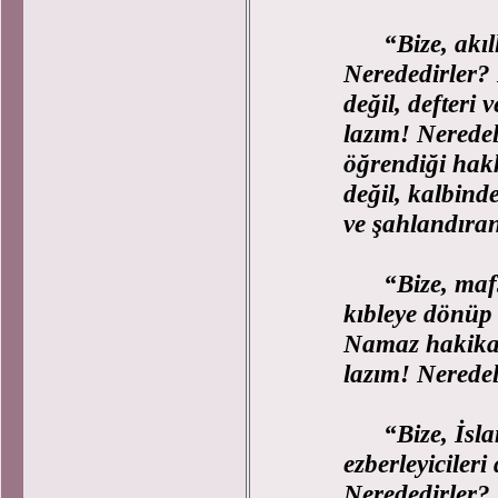
“Bize, akıl
Nerededirler? 
değil, defteri 
lazım! Nerede
öğrendiği hak
değil, kalbind
ve şahlandıran
“Bize, maf
kıbleye dönüp 
Namaz hakikat
lazım! Neredel
“Bize, İsla
ezberleyicileri
Nerededirler? B