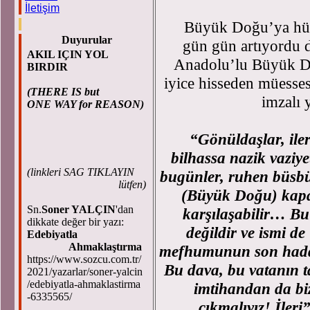
İletişim
Büyük Doğu’ya hücuml
Duyurular
gün gün artıyordu d
AKIL IÇIN YOL
Anadolu’lu Büyük Do
BIRDIR
iyice hisseden müess
(THERE IS but
imzalı 
ONE WAY for REASON)
“Gönüldaşlar, ile
bilhassa nazik vaziye
(
linkleri SAG TIKLAYIN
bugünler, ruhen büsbüt
lütfen)
(Büyük Doğu) kapa
Sn.
Soner YALÇIN
'dan
karşılaşabilir… Bu
dikkate değer bir yazı:
değildir ve ismi 
Edebiyatla
Ahmaklaştırma
mefhumunun son haddiyl
https://www.sozcu.com.tr/
Bu dava, bu vatanın 
2021/yazarlar/soner-yalcin
/edebiyatla-ahmaklastirma
imtihandan da bi
-6335565/
çıkmalıyız! İleri