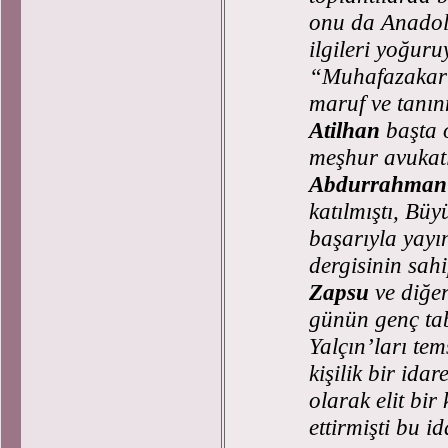
onu da Anadol
ilgileri yoğur
“Muhafazakar 
maruf ve tanın
Atilhan
başta 
meşhur avukat
Abdurrahman 
katılmıştı, Bü
başarıyla yay
dergisinin sah
Zapsu
ve diğe
günün genç tab
Yalçın’ları te
kişilik bir idar
olarak elit bir
ettirmişti bu i