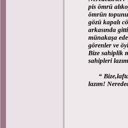
pis ömrü alıko
ömrün topunu 
gözü kapalı cö
arkasında gitt
münakaşa eden
görenler ve öy
Bize sahiplik 
sahipleri lazı
“ Bize,laf
lazım! Nereded