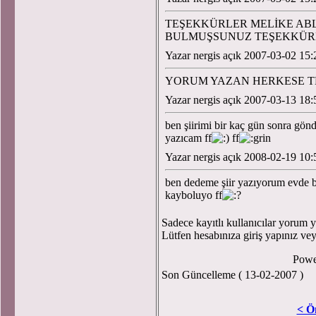
TEŞEKKÜRLER MELİKE ABL
BULMUŞSUNUZ TEŞEKKÜRLE
Yazar nergis açık 2007-03-02 15:
YORUM YAZAN HERKESE TE
Yazar nergis açık 2007-03-13 18:
ben şiirimi bir kaç gün sonra gön
yazıcam ff
ff
Yazar nergis açık 2008-02-19 10:
ben dedeme şiir yazıyorum evde b
kayboluyo ff
Sadece kayıtlı kullanıcılar yorum ya
Lütfen hesabınıza giriş yapınız ve
Powe
Son Güncelleme ( 13-02-2007 )
< Ö