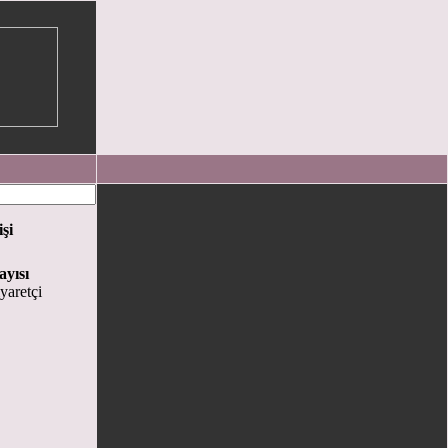
işi
ayısı
yaretçi