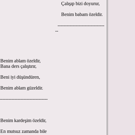
Çalışıp bizi doyurur,
Benim babam özeldir.
-------------------------------
--
nim ablam özeldir,
na ders çalıştırır,
ni iyi düşündüren,
nim ablam güzeldir.
------------------------------
nim kardeşim özeldir,
 mutsuz zamanda bile