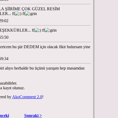
A ŞİİRİME ÇOK GÜZEL RESİM
R... ff
ff
29:02
ŞEKKÜRLER... ff
ff
55:50
dericem bu şiir DEDEM için olacak fikir bulursam yine
59:34
iri alıyo herhalde bu üçünü yazışım hep masamdan
zabilirler.
ya kayıt olunuz.
red by
AkoComment 2.0
!
nceki
Sonraki >