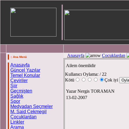
Anasayfa
Çocuklardan
:: Ana Menü
Anasayfa
Ailem önemlidir
Güncel Yazılar
Kullanıcı Oylama:
/ 22
Temel Konular
Kötü
Çok iyi
Çeviriler
Şiir
Geçmişten
Yazar Nergis TORAMAN
Sağlık
13-02-2007
Spor
Medyadan Seçmeler
M. Said Çekmegil
Çocuklardan
Linkler
Arama