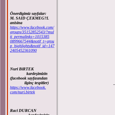
Önerdigimiz sayfalar:
M. SAID ÇEKMEG?L
anisina
https://www.facebook.com/
groups/35152852543/?mul
ti_permalinks=1015385
0899667544&notif_t=grou
p_highlights&notif_id=147
2405452361090
Be
Ba
Be
Nuri BiRTEK
kardeşimizin
Be
(facebook sayfasından
ilginç tespitler)
---
https://www.facebook.
com/nuri.birtek
Be
Raci DURCAN
En