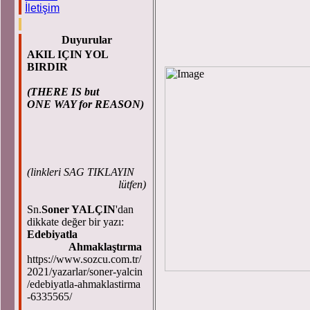
İletişim
Duyurular
AKIL IÇIN YOL
BIRDIR
(THERE IS but
ONE WAY for REASON)
(
linkleri SAG TIKLAYIN
lütfen)
Sn.
Soner YALÇIN
'dan
dikkate değer bir yazı:
Edebiyatla
Ahmaklaştırma
https://www.sozcu.com.tr/
2021/yazarlar/soner-yalcin
/edebiyatla-ahmaklastirma
-6335565/