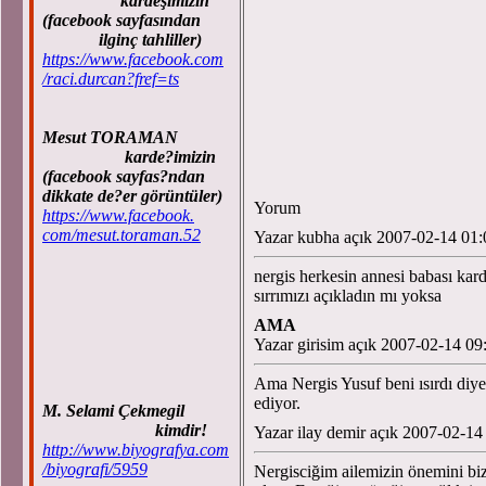
kardeşimizin
(facebook sayfasından
Bi
ilginç tahliller)
Be
https://www.facebook.com
/raci.durcan?fref=ts
Mesut TORAMAN
karde?imizin
(facebook sayfas?ndan
dikkate de?er görüntüler)
Yorum
https://www.facebook.
com/mesut.toraman.52
Yazar kubha açık 2007-02-14 01:
nergis herkesin annesi babası kard
sırrımızı açıkladın mı yoksa
AMA
Yazar girisim açık 2007-02-14 09
Ama Nergis Yusuf beni ısırdı diy
ediyor.
M. Selami Çekmegil
kimdir!
Yazar ilay demir açık 2007-02-14
http://www.biyografya.com
/biyografi/5959
Nergisciğim ailemizin önemini bize