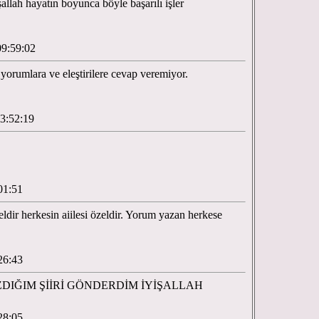
llah hayatın boyunca böyle başarılı işler
09:59:02
 yorumlara ve eleştirilere cevap veremiyor.
23:52:19
01:51
ldir herkesin aiilesi özeldir. Yorum yazan herkese
26:43
ZDIĞIM ŞİİRİ GÖNDERDİM İYİŞALLAH
28:05