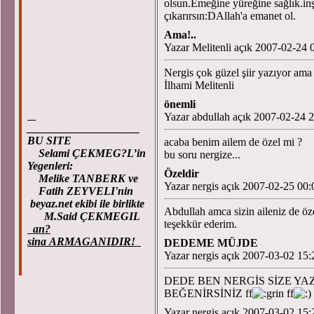
olsun.Emeğine yüreğine sağlık.inşa
çıkarırsın:DAllah'a emanet ol.
Ama!..
Yazar Melitenli açık 2007-02-24 
Nergis çok güzel şiir yazıyor ama
İlhami Melitenli
önemli
Yazar abdullah açık 2007-02-24 
____________________
BU SITE
acaba benim ailem de özel mi ?
Selami ÇEKMEG?L’in
bu soru nergize...
Yegenleri:
Özeldir
Melike TANBERK ve
Yazar nergis açık 2007-02-25 00:
Fatih ZEYVELI'nin
beyaz.net ekibi ile birlikte
Abdullah amca sizin aileniz de öze
M.Said ÇEKMEGIL
teşekkür ederim.
an?
sina ARMAGANIDIR!
DEDEME MÜJDE
Yazar nergis açık 2007-03-02 15:
DEDE BEN NERGİS SİZE YA
BEĞENİRSİNİZ ff
ff
Yazar nergis açık 2007-03-02 15: