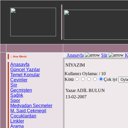
Anasayfa
Şiir
K
:: Ana Menü
Anasayfa
NİYAZIM
Güncel Yazılar
Kullanıcı Oylama:
/ 10
Temel Konular
Kötü
Çok iyi
Çeviriler
Şiir
Geçmişten
Yazar ADİL BULUN
Sağlık
13-02-2007
Spor
Medyadan Seçmeler
M. Said Çekmegil
Çocuklardan
Linkler
Arama