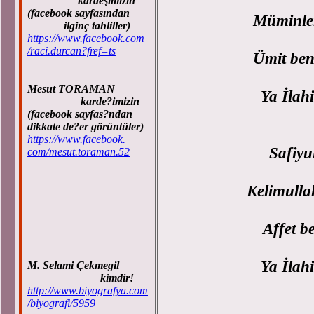
kardeşimizin
(facebook sayfasından
Müminler
ilginç tahliller)
https://www.facebook.com
/raci.durcan?fref=ts
Ümit ben
Mesut TORAMAN
Ya İlahi
karde?imizin
(facebook sayfas?ndan
dikkate de?er görüntüler)
https://www.facebook.
Safiyu
com/mesut.toraman.52
Kelimulla
Affet b
Ya İlahi
M. Selami Çekmegil
kimdir!
http://www.biyografya.com
/biyografi/5959