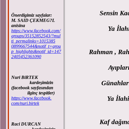
Sensin Kad
Önerdigimiz sayfalar:
M. SAID ÇEKMEG?L
anisina
Ya İlah
https://www.facebook.com/
groups/35152852543/?mul
ti_permalinks=1015385
0899667544&notif_t=grou
Rahman , Rahi
p_highlights&notif_id=147
2405452361090
Ayıplar
Nuri BiRTEK
Günahları
kardeşimizin
(facebook sayfasından
ilginç tespitler)
Ya İlahi
https://www.facebook.
com/nuri.birtek
Kaf dağın
Raci DURCAN