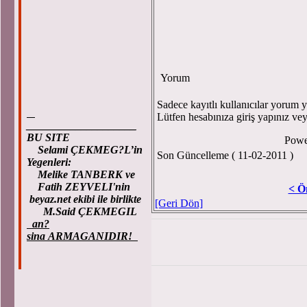
Yorum
Sadece kayıtlı kullanıcılar yorum ya
Lütfen hesabınıza giriş yapınız ve
____________________
BU SITE
Powe
Selami ÇEKMEG?L’in
Son Güncelleme ( 11-02-2011 )
Yegenleri:
Melike TANBERK ve
Fatih ZEYVELI'nin
< Ö
beyaz.net ekibi ile birlikte
[Geri Dön]
M.Said ÇEKMEGIL
an?
sina ARMAGANIDIR!