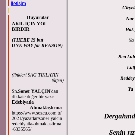
İletişim
Giryel
Duyurular
Nar-
AKIL IÇIN YOL
BIRDIR
Hak 
(THERE IS but
Ya 
ONE WAY for REASON)
Ben kul
Lütf
(
linkleri SAG TIKLAYIN
Reddeyl
lütfen)
Ya 
Sn.
Soner YALÇIN
'dan
dikkate değer bir yazı:
Edebiyatla
Ahmaklaştırma
https://www.sozcu.com.tr/
Dergahınd
2021/yazarlar/soner-yalcin
/edebiyatla-ahmaklastirma
-6335565/
Senin rız