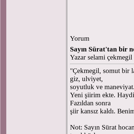
Saat 2
Yorum
Sayın Sürat'tan bir n
Yazar selami çekmegil
"Çekmegil, somut bir l
giz, ulviyet,
soyutluk ve maneviyat
Yeni şiirim ekte. Hayd
Fazıldan sonra
şiir kansız kaldı. Be
Not: Sayın Sürat hocamı