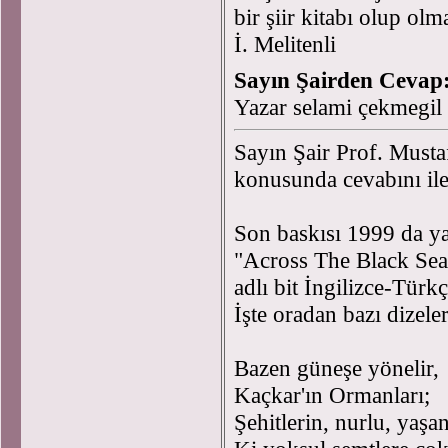
bir şiir kitabı olup olm
İ. Melitenli
Sayın Şairden Cevap
Yazar selami çekmegil
Sayın Şair Prof. Musta
konusunda cevabını il
Son baskısı 1999 da ya
"Across The Black Se
adlı bit İngilizce-Türkç
İşte oradan bazı dizele
Bazen güneşe yönelir,
Kaçkar'ın Ormanları;
Şehitlerin, nurlu, yaş