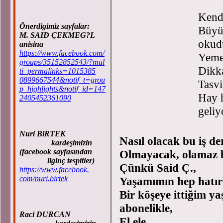
Kendi
Önerdigimiz sayfalar:
Büyük
M. SAID ÇEKMEG?L
okud
anisina
https://www.facebook.com/
Yeme
groups/35152852543/?mul
Dikka
ti_permalinks=1015385
0899667544&notif_t=grou
Tasvi
p_highlights&notif_id=147
Hay 
2405452361090
geliy
Nuri BiRTEK
Nasıl olacak bu iş de
kardeşimizin
(facebook sayfasından
Olmayacak, olamaz 
ilginç tespitler)
Çünkü Said Ç.,
https://www.facebook.
com/nuri.birtek
Yaşamımın hep hatırl
Bir köşeye ittiğim ya
abonelikle,
Raci DURCAN
El ele