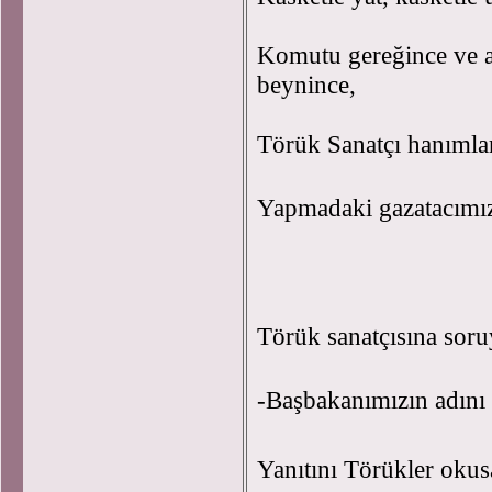
Komutu gereğince ve at
beynince,
Törük Sanatçı hanımlar
Yapmadaki gazatacımı
Törük sanatçısına sor
-Başbakanımızın adını
Yanıtını Törükler okus