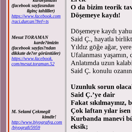
kardeşimizin
(facebook sayfasından
O da bizim teorik ta
ilginç tahliller)
Döşemeye kaydı!
https://www.facebook.com
/raci.durcan?fref=ts
Döşemeye kaydı yahut
Mesut TORAMAN
Said Ç., hayatla birlikt
karde?imizin
Yıldız göğe ağar, yere
(facebook sayfas?ndan
dikkate de?er görüntüler)
Ufalanması yaşamın, 
https://www.facebook.
Anlatımda uzun kalabi
com/mesut.toraman.52
Said Ç. konulu ozanın 
Uzunluk sorun olacak,
Said Ç.’ye dair
Fakat sıkılmayınız, 
Çok laftan yılar ise
M. Selami Çekmegil
kimdir!
Kurbanda manevi bü
http://www.biyografya.com
eksik;
/biyografi/5959