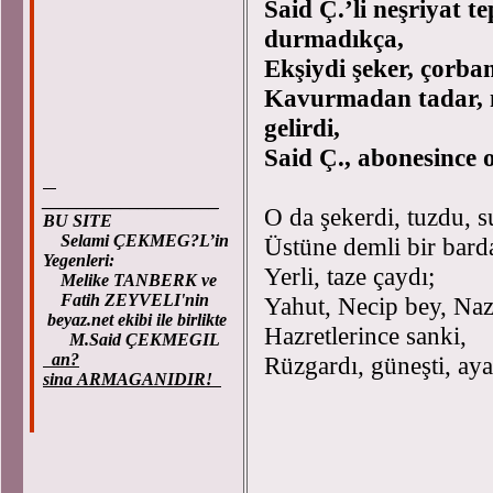
Said Ç.’li neşriyat t
durmadıkça,
Ekşiydi şeker, çorbam
Kavurmadan tadar, m
gelirdi,
Said Ç., abonesince 
____________________
O da şekerdi, tuzdu, 
BU SITE
Selami ÇEKMEG?L’in
Üstüne demli bir bard
Yegenleri:
Yerli, taze çaydı;
Melike TANBERK ve
Fatih ZEYVELI'nin
Yahut, Necip bey, Naz
beyaz.net ekibi ile birlikte
Hazretlerince sanki,
M.Said ÇEKMEGIL
an?
Rüzgardı, güneşti, aya
sina ARMAGANIDIR!
Anka
31 Aralık
K. Bayram