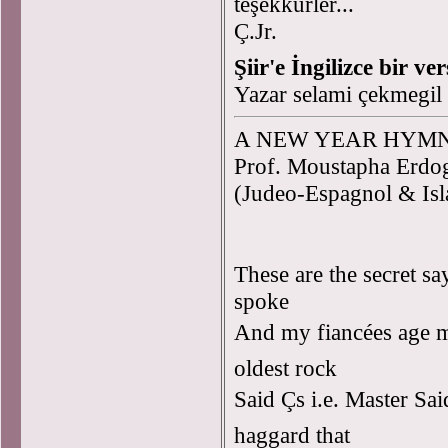
teşekkürler...
Ç.Jr.
Şiir'e İngilizce bir ve
Yazar selami çekmegil
A NEW YEAR HYMN
Prof. Moustapha Erdo
(Judeo-Espagnol & Isl
These are the secret sa
spoke
And my fiancées age m
oldest rock
Said Çs i.e. Master Sa
haggard that