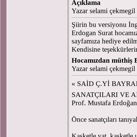
Açıklama
Yazar selami çekmegil
Şiirin bu versiyonu İn
Erdogan Surat hocamız
sayfamıza hediye edilm
Kendisine teşekkürler
Hocamızdan müthiş Bi
Yazar selami çekmegil
« SAİD Ç.Yİ BA
SANATÇILARI VE 
Prof. Mustafa Erdoğan
Önce sanatçıları tanıy
Kasketle yat, kasketle