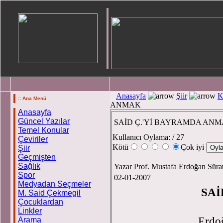
Anasayfa
Şiir
K
:: Ana Menü
ANMAK
Anasayfa
Güncel Yazılar
SAİD Ç.'Yİ BAYRAMDA AN
Temel Konular
Kullanıcı Oylama:
/ 27
Çeviriler
Kötü
Çok iyi
Şiir
Geçmişten
Sağlık
Yazar Prof. Mustafa Erdoğan Süra
Spor
02-01-2007
Medyadan Seçmeler
SAİ
M. Said Çekmegil
Çocuklardan
P
Linkler
Erd
Arama