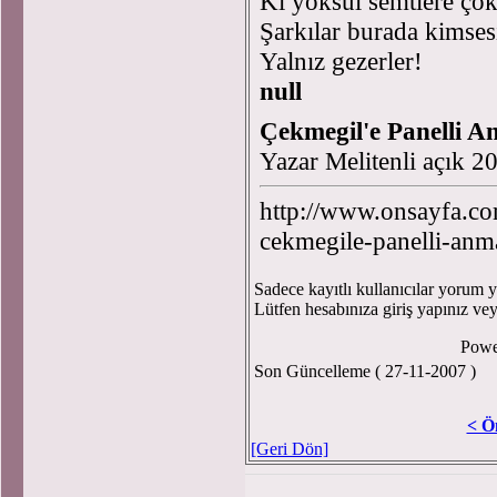
Ki yoksul semtlere çok
Şarkılar burada kimses
Yalnız gezerler!
null
Çekmegil'e Panelli 
Yazar Melitenli açık 
http://www.onsayfa.co
cekmegile-panelli-an
Sadece kayıtlı kullanıcılar yorum ya
Lütfen hesabınıza giriş yapınız ve
Powe
Son Güncelleme ( 27-11-2007 )
< Ö
[Geri Dön]