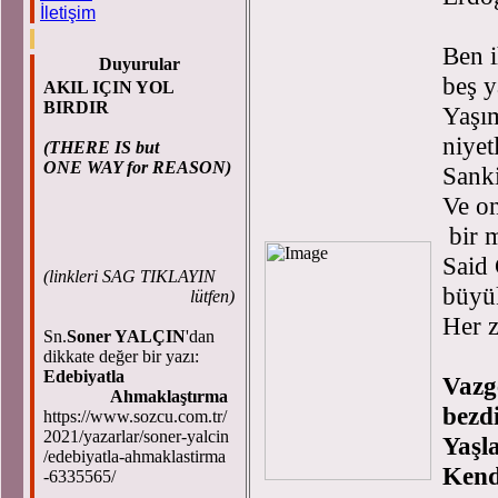
İletişim
Ben i
Duyurular
beş y
AKIL IÇIN YOL
BIRDIR
Yaşım
niyet
(THERE IS but
ONE WAY for REASON)
Sank
Ve o
bir 
Said 
(
linkleri SAG TIKLAYIN
büyü
lütfen)
Her z
Sn.
Soner YALÇIN
'dan
dikkate değer bir yazı:
Edebiyatla
Vazge
Ahmaklaştırma
bezd
https://www.sozcu.com.tr/
2021/yazarlar/soner-yalcin
Yaşl
/edebiyatla-ahmaklastirma
Kendi
-6335565/