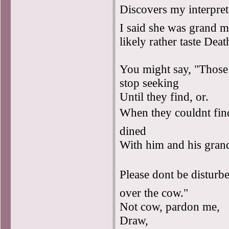
Discovers my interpret
I said she was grand 
likely rather taste Dea
You might say, "Those
stop seeking
Until they find, or.
When they couldnt fi
dined
With him and his gra
Please dont be disturb
over the cow."
Not cow, pardon me,
Draw,