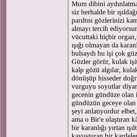
Mum dibini aydınlatma
siz herhalde bir ışıldağ
parıltısı gözlerinizi ka
almayı tercih ediyorsu
vücuttaki hiçbir organ
ışığı olmayan da karan
bulsaydı bu işi çok güz
Gözler görür, kulak işi
kalp gözü algılar, kulak
dönüşüp hisseder doğru
vurguyu soyutlar diya
gecenin gündüze olan i
gündüzün geceye olan 
şeyi anlatıyordur elbet
ama o Bir'e ulaştıran 
bir karanlığı yırtan ışı
kavuşturan bir kardel