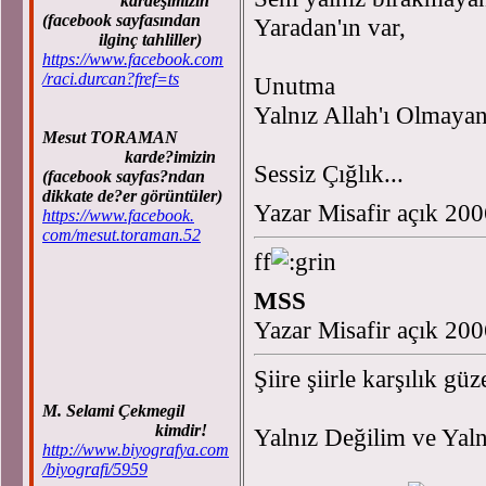
kardeşimizin
(facebook sayfasından
Yaradan'ın var,
ilginç tahliller)
https://www.facebook.com
/raci.durcan?fref=ts
Unutma
Yalnız Allah'ı Olmayan
Mesut TORAMAN
karde?imizin
Sessiz Çığlık...
(facebook sayfas?ndan
dikkate de?er görüntüler)
Yazar Misafir açık 20
https://www.facebook.
com/mesut.toraman.52
ff
MSS
Yazar Misafir açık 20
Şiire şiirle karşılık gü
M. Selami Çekmegil
kimdir!
Yalnız Değilim ve Yaln
http://www.biyografya.com
/biyografi/5959