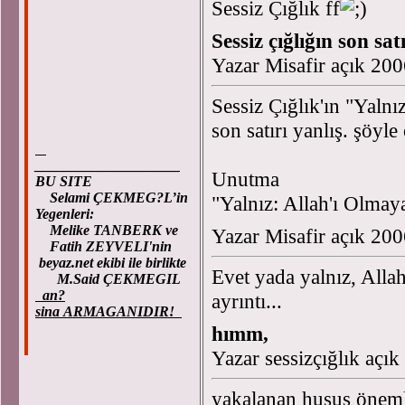
Sessiz Çığlık ff
Sessiz çığlığın son satı
Yazar Misafir açık 20
Sessiz Çığlık'ın "Yalnı
son satırı yanlış. şöyle
____________________
Unutma
BU SITE
Selami ÇEKMEG?L’in
"Yalnız: Allah'ı Olmaya
Yegenleri:
Melike TANBERK ve
Yazar Misafir açık 20
Fatih ZEYVELI'nin
beyaz.net ekibi ile birlikte
Evet yada yalnız, Allah
M.Said ÇEKMEGIL
an?
ayrıntı...
sina ARMAGANIDIR!
hımm,
Yazar sessizçığlık açı
yakalanan husus önem