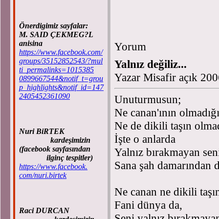
Önerdigimiz sayfalar:
M. SAID ÇEKMEG?L
anisina
Yorum
https://www.facebook.com/
groups/35152852543/?mul
Yalnız değiliz...
ti_permalinks=1015385
Yazar Misafir açık 20
0899667544&notif_t=grou
p_highlights&notif_id=147
2405452361090
Unuturmusun;
Ne canan'ının olmadığ
Ne de dikili taşın olm
Nuri BiRTEK
İşte o anlarda
kardeşimizin
(facebook sayfasından
Yalnız bırakmayan sen
ilginç tespitler)
Sana şah damarından d
https://www.facebook.
com/nuri.birtek
Ne canan ne dikili taş
Fani dünya da,
Raci DURCAN
Seni yalnız bırakmay