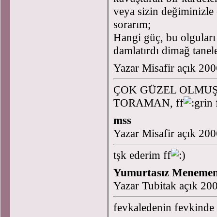
veya sizin değiminizle 
sorarım;
Hangi güç, bu olguları
damlatırdı dimağ tanel
Yazar Misafir açık 20
ÇOK GÜZEL OLMUŞ 
TORAMAN, ff
mss
Yazar Misafir açık 20
tşk ederim ff
Yumurtasız Meneme
Yazar Tubitak açık 20
fevkaledenin fevkinde b