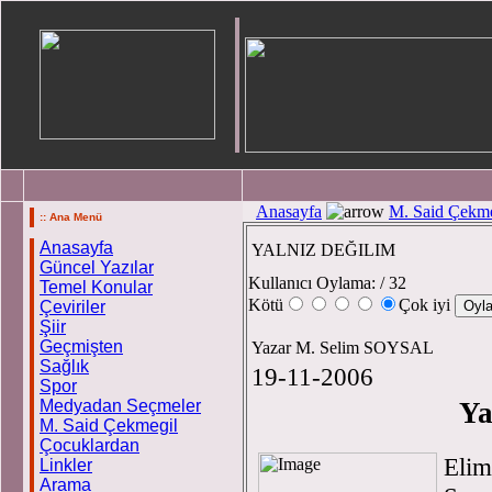
Anasayfa
M. Said Çekme
:: Ana Menü
Anasayfa
YALNIZ DEĞILIM
Güncel Yazılar
Kullanıcı Oylama:
/ 32
Temel Konular
Kötü
Çok iyi
Çeviriler
Şiir
Geçmişten
Yazar M. Selim SOYSAL
Sağlık
19-11-2006
Spor
Medyadan Seçmeler
Ya
M. Said Çekmegil
Çocuklardan
Elim
Linkler
Arama