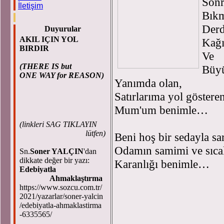
Sonr
İletişim
Bıkm
Derd
Duyurular
AKIL IÇIN YOL
Kağı
BIRDIR
Ve
(THERE IS but
Büyü
ONE WAY for REASON)
Yanımda olan,
Satırlarıma yol gösteren
Mum'um benimle…
(
linkleri SAG TIKLAYIN
lütfen)
Beni hoş bir sedayla sa
Odamın samimi ve sıca
Sn.
Soner YALÇIN
'dan
dikkate değer bir yazı:
Karanlığı benimle…
Edebiyatla
Ahmaklaştırma
https://www.sozcu.com.tr/
2021/yazarlar/soner-yalcin
/edebiyatla-ahmaklastirma
-6335565/