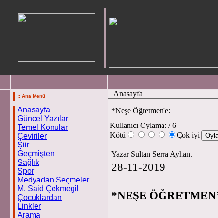
Anasayfa
:: Ana Menü
Anasayfa
*Neşe Öğretmen'e:
Güncel Yazılar
Kullanıcı Oylama:
/ 6
Temel Konular
Kötü
Çok iyi
Çeviriler
Şiir
Geçmişten
Yazar Sultan Serra Ayhan.
Sağlık
28-11-2019
Spor
Medyadan Seçmeler
M. Said Çekmegil
*NEŞE ÖĞRETMEN’
Çocuklardan
Linkler
Arama