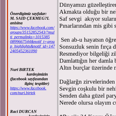
Dünyamızı güzelleştire
Akmakta olduğu bir neh
Önerdigimiz sayfalar:
Saf sevgi akıyor sular
M. SAID ÇEKMEG?L
anisina
Pınarlarından mis gibi
https://www.facebook.com/
groups/35152852543/?mul
ti_permalinks=1015385
Sen ab-u hayatsın öğr
0899667544&notif_t=grou
Sonsuzluk senin fırça d
p_highlights&notif_id=147
2405452361090
Resmediyor bilgeliği zi
Damlattığın her damla b
Altın burçlar üzerinde
Nuri BiRTEK
kardeşimizin
(facebook sayfasından
Dağlarğn zirvelerinden 
ilginç tespitler)
Sevgin coşkulu bir nehi
https://www.facebook.
com/nuri.birtek
Senden daha güzel parya
Nerede olursa olayım 
Raci DURCAN