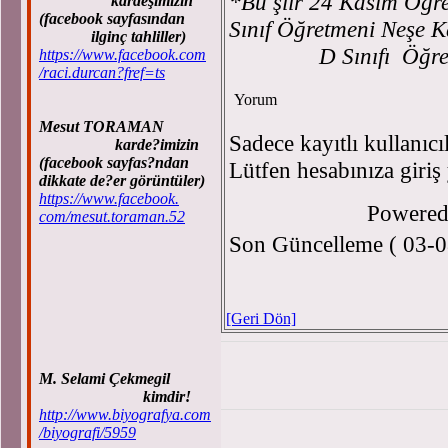
*Bu şiir 24 Kasım Öğr
kardeşimizin
(facebook sayfasından
Sınıf Öğretmeni Neşe K
ilginç tahliller)
D Sınıfı Öğrencisi
https://www.facebook.com
/raci.durcan?fref=ts
Yorum
Mesut TORAMAN
Sadece kayıtlı kullanıcı
karde?imizin
(facebook sayfas?ndan
Lütfen hesabınıza giriş
dikkate de?er görüntüler)
https://www.facebook.
Powere
com/mesut.toraman.52
Son Güncelleme ( 03-0
[Geri Dön]
M. Selami Çekmegil
kimdir!
http://www.biyografya.com
/biyografi/5959