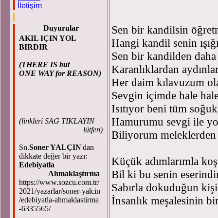
İletişim
Sen bir kandilsin öğr
Duyurular
AKIL IÇIN YOL
Hangi kandil senin ışığı
BIRDIR
Sen bir kandilden dah
(THERE IS but
Karanlıklardan aydınlar
ONE WAY for REASON)
Her daim kılavuzum o
Sevgin içimde hale hal
Isıtıyor beni tüm soğ
Hamurumu sevgi ile yo
(
linkleri SAG TIKLAYIN
lütfen)
Biliyorum meleklerden
Sn.
Soner YALÇIN
'dan
dikkate değer bir yazı:
Küçük adımlarımla koş
Edebiyatla
Bil ki bu senin eserin
Ahmaklaştırma
https://www.sozcu.com.tr/
Sabırla dokuduğun kişi
2021/yazarlar/soner-yalcin
İnsanlık meşalesinin b
/edebiyatla-ahmaklastirma
-6335565/