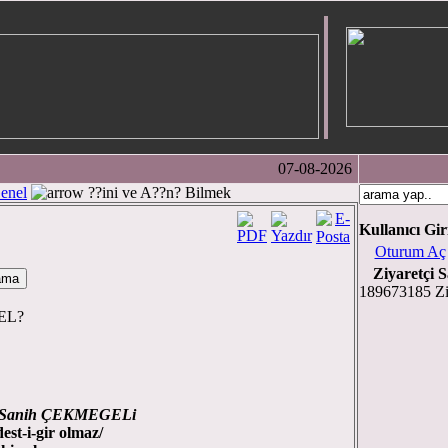
07-08-2026
enel
??ini ve A??n? Bilmek
Kullanıcı Gir
Oturum Aç
Ziyaretçi S
189673185 Zi
GEL?
i Sanih ÇEKMEGELi
est-i-gir olmaz/