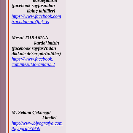
kardeşimizin
(facebook sayfasından
ilginç tahliller)
https://www.facebook.com
/raci.durcan?fref=ts
Mesut TORAMAN
karde?imizin
(facebook sayfas?ndan
dikkate de?er görüntüler)
https://www.facebook.
com/mesut.toraman.52
M. Selami Çekmegil
kimdir!
http://www.biyografya.com
/biyografi/5959