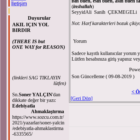
isin bilen, esin bilen, asin bilen f
İletişim
(
insh
allah
)
SeyyidAli Sanih ÇEKMEGELi
Duyurular
Not: Harf karakterleri bozuk çikiy
AKIL IÇIN YOL
BIRDIR
Yorum
(THERE IS but
ONE WAY for REASON)
Sadece kayıtlı kullanıcılar yorum ya
Lütfen hesabınıza giriş yapınız ve
Powe
Son Güncelleme ( 09-08-2019 )
(
linkleri SAG TIKLAYIN
lütfen)
< Ö
Sn.
Soner YALÇIN
'dan
[Geri Dön]
dikkate değer bir yazı:
Edebiyatla
Ahmaklaştırma
https://www.sozcu.com.tr/
2021/yazarlar/soner-yalcin
/edebiyatla-ahmaklastirma
-6335565/