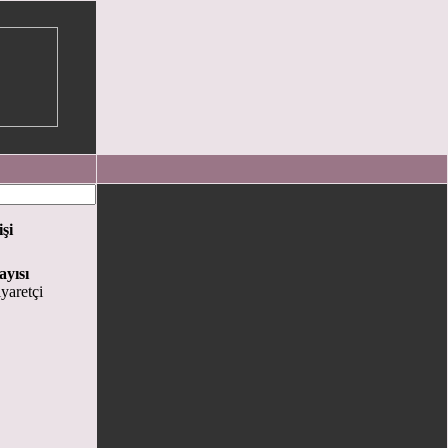
işi
ayısı
yaretçi