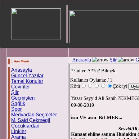
Anasayfa
Şiir
G
:: Ana Menü
Anasayfa
??ini ve A??n? Bilmek
Güncel Yazılar
Kullanıcı Oylama:
/ 1
Temel Konular
Kötü
Çok iyi
Çeviriler
Şiir
Geçmişten
Yazar Seyyid Ali Sanih ?EKME
Sağlık
09-08-2019
Spor
Medyadan Seçmeler
isin VE asin BiLMEK...
M. Said Çekmegil
Çocuklardan
SeyyidAl
Linkler
Kanaat ehline sanma Hudakim d
Arama