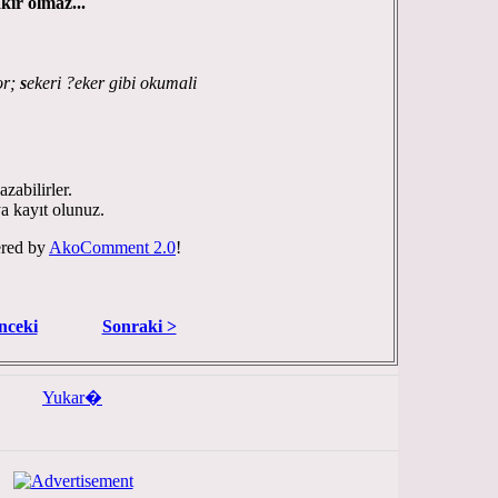
akir olmaz...
or;
s
ekeri ?eker gibi okumali
zabilirler.
ya kayıt olunuz.
red by
AkoComment 2.0
!
nceki
Sonraki >
Yukar�