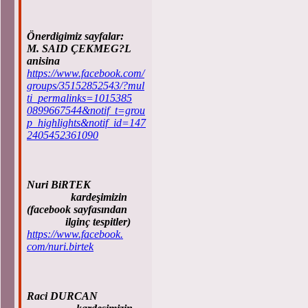
Önerdigimiz sayfalar:
M. SAID ÇEKMEG?L
anisina
https://www.facebook.com/
groups/35152852543/?mul
ti_permalinks=1015385
0899667544&notif_t=grou
p_highlights&notif_id=147
2405452361090
Nuri BiRTEK
kardeşimizin
(facebook sayfasından
ilginç tespitler)
https://www.facebook.
com/nuri.birtek
Raci DURCAN