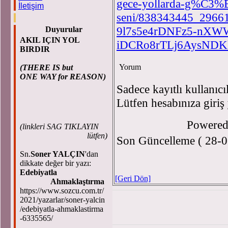
gece-yollarda-g%C3%
İletişim
seni/838343445_2966
9l7s5e4rDNFz5-nXW
Duyurular
AKIL IÇIN YOL
iDCRo8rTLj6AysND
BIRDIR
Yorum
(THERE IS but
ONE WAY for REASON)
Sadece kayıtlı kullanıcı
Lütfen hesabınıza giriş
Powere
(
linkleri SAG TIKLAYIN
lütfen)
Son Güncelleme ( 28-0
Sn.
Soner YALÇIN
'dan
dikkate değer bir yazı:
Edebiyatla
[Geri Dön]
Ahmaklaştırma
https://www.sozcu.com.tr/
2021/yazarlar/soner-yalcin
/edebiyatla-ahmaklastirma
-6335565/