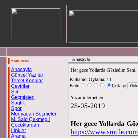
Anasayfa
:: Ana Menü
Anasayfa
Her gece Yollarda G?zledim Seni..
Güncel Yazılar
Kullanıcı Oylama:
/ 1
Temel Konular
Kötü
Çok iyi
Çeviriler
Şiir
Geçmişten
Yazar internetten
Sağlık
28-05-2019
Spor
Medyadan Seçmeler
M. Said Çekmegil
Her gece Yollarda Göz
Çocuklardan
Linkler
https://www.smule.com/
Arama