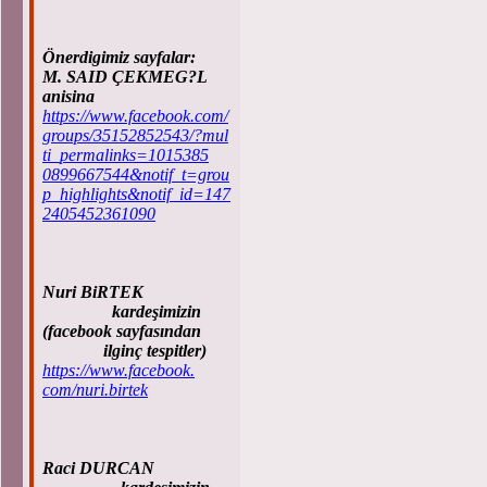
Önerdigimiz sayfalar:
M. SAID ÇEKMEG?L
anisina
https://www.facebook.com/
groups/35152852543/?mul
ti_permalinks=1015385
0899667544&notif_t=grou
p_highlights&notif_id=147
2405452361090
Nuri BiRTEK
kardeşimizin
(facebook sayfasından
ilginç tespitler)
https://www.facebook.
com/nuri.birtek
Raci DURCAN