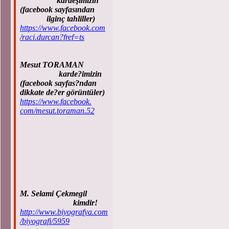
kardeşimizin
(facebook sayfasından
ilginç tahliller)
https://www.facebook.com
/raci.durcan?fref=ts
Mesut TORAMAN
karde?imizin
(facebook sayfas?ndan
dikkate de?er görüntüler)
https://www.facebook.
com/mesut.toraman.52
M. Selami Çekmegil
kimdir!
http://www.biyografya.com
/biyografi/5959