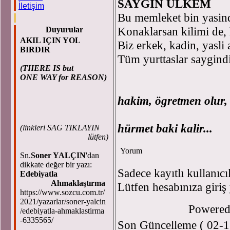
SAYGIN ÜLKEM
İletişim
Bu memleket bin yasind
Konaklarsan kilimi de, 
Duyurular
AKIL IÇIN YOL
Biz erkek, kadin, yasli
BIRDIR
Tüm yurttaslar saygind
(THERE IS but
Nak
ONE WAY for REASON)
hakim, ögretmen olur,
Özünde
hürmet baki kalir...
(
linkleri SAG TIKLAYIN
lütfen)
Yorum
Sn.
Soner YALÇIN
'dan
dikkate değer bir yazı:
Sadece kayıtlı kullanıcı
Edebiyatla
Ahmaklaştırma
Lütfen hesabınıza giriş
https://www.sozcu.com.tr/
2021/yazarlar/soner-yalcin
Powere
/edebiyatla-ahmaklastirma
-6335565/
Son Güncelleme ( 02-1