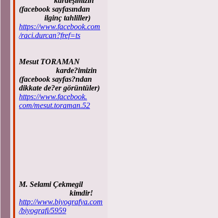
kardeşimizin
(facebook sayfasından
ilginç tahliller)
https://www.facebook.com
/raci.durcan?fref=ts
Mesut TORAMAN
karde?imizin
(facebook sayfas?ndan
dikkate de?er görüntüler)
https://www.facebook.
com/mesut.toraman.52
M. Selami Çekmegil
kimdir!
http://www.biyografya.com
/biyografi/5959