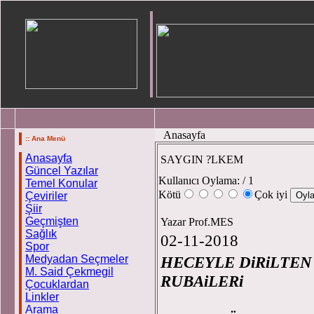
Anasayfa
:: Ana Menü
Anasayfa
SAYGIN ?LKEM
Güncel Yazılar
Kullanıcı Oylama:
/ 1
Temel Konular
Kötü
Çok iyi
Çeviriler
Şiir
Geçmişten
Yazar Prof.MES
Sağlık
02-11-2018
Spor
Medyadan Seçmeler
HECEYLE DiRiLTE
M. Said Çekmegil
RUBA
Çocuklardan
Linkler
Pro
Arama