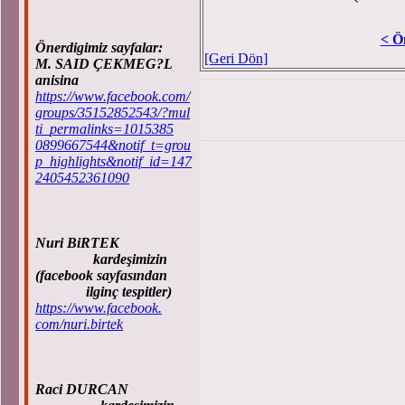
< Ö
Önerdigimiz sayfalar:
[Geri Dön]
M. SAID ÇEKMEG?L
anisina
https://www.facebook.com/
groups/35152852543/?mul
ti_permalinks=1015385
0899667544&notif_t=grou
p_highlights&notif_id=147
2405452361090
Nuri BiRTEK
kardeşimizin
(facebook sayfasından
ilginç tespitler)
https://www.facebook.
com/nuri.birtek
Raci DURCAN