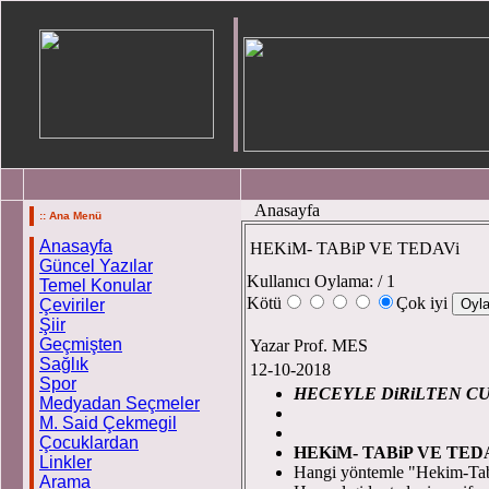
Anasayfa
:: Ana Menü
Anasayfa
HEKiM- TABiP VE TEDAVi
Güncel Yazılar
Kullanıcı Oylama:
/ 1
Temel Konular
Kötü
Çok iyi
Çeviriler
Şiir
Geçmişten
Yazar Prof. MES
Sağlık
12-10-2018
Spor
HECEYLE DiRiLTEN C
Medyadan Seçmeler
Prof.
M. Said Çekmegil
Çocuklardan
HEKiM- TABiP VE TED
Linkler
Hangi yöntemle "Hekim-Tab
Arama