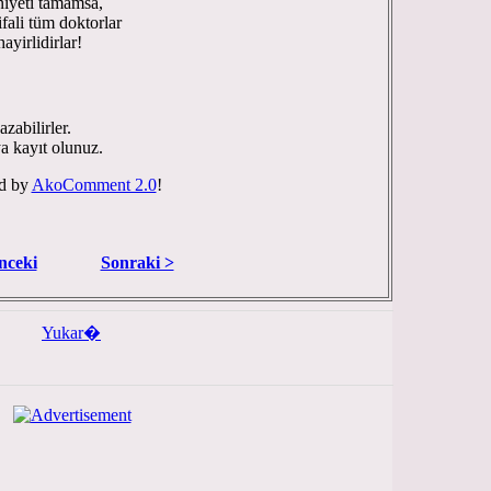
 niyeti tamamsa,
fali tüm doktorlar
ayirlidirlar!
zabilirler.
ya kayıt olunuz.
d by
AkoComment 2.0
!
nceki
Sonraki >
Yukar�