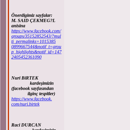
Önerdigimiz sayfalar:
M. SAID ÇEKMEG?L
anisina
https://www.facebook.com/
groups/35152852543/?mul
ti_permalinks=1015385
0899667544&notif_t=grou
p_highlights&notif_id=147
2405452361090
Nuri BiRTEK
kardeşimizin
(facebook sayfasından
ilginç tespitler)
https://www.facebook.
com/nuri.birtek
Raci DURCAN