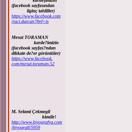
kardeşimizin
(facebook sayfasından
ilginç tahliller)
https://www.facebook.com
/raci.durcan?fref=ts
Mesut TORAMAN
karde?imizin
(facebook sayfas?ndan
dikkate de?er görüntüler)
https://www.facebook.
com/mesut.toraman.52
M. Selami Çekmegil
kimdir!
http://www.biyografya.com
/biyografi/5959