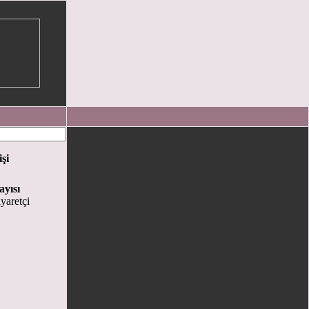
işi
ayısı
yaretçi