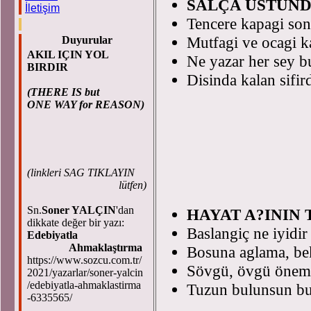
SALÇA ÜSTÜNDE
İletişim
Tencere kapagi son
Mutfagi ve ocagi k
Duyurular
AKIL IÇIN YOL
Ne yazar her sey b
BIRDIR
Disinda kalan sifird
(THERE IS but
ONE WAY for REASON)
(
linkleri SAG TIKLAYIN
lütfen)
Sn.
Soner YALÇIN
'dan
HAYAT A?ININ T
dikkate değer bir yazı:
Baslangiç ne iyidir
Edebiyatla
Ahmaklaştırma
Bosuna aglama, bek
https://www.sozcu.com.tr/
Sövgü, övgü önemsi
2021/yazarlar/soner-yalcin
/edebiyatla-ahmaklastirma
Tuzun bulunsun bu 
-6335565/