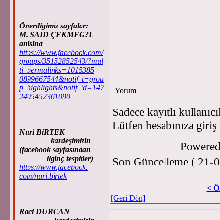
Önerdigimiz sayfalar:
M. SAID ÇEKMEG?L
anisina
https://www.facebook.com/
groups/35152852543/?mul
ti_permalinks=1015385
0899667544&notif_t=grou
p_highlights&notif_id=147
Yorum
2405452361090
Sadece kayıtlı kullanıcı
Lütfen hesabınıza giriş
Nuri BiRTEK
kardeşimizin
Powere
(facebook sayfasından
ilginç tespitler)
Son Güncelleme ( 21-0
https://www.facebook.
com/nuri.birtek
< Ö
[Geri Dön]
Raci DURCAN