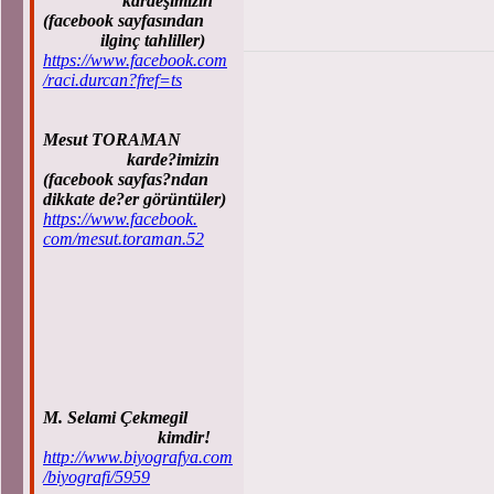
kardeşimizin
(facebook sayfasından
ilginç tahliller)
https://www.facebook.com
/raci.durcan?fref=ts
Mesut TORAMAN
karde?imizin
(facebook sayfas?ndan
dikkate de?er görüntüler)
https://www.facebook.
com/mesut.toraman.52
M. Selami Çekmegil
kimdir!
http://www.biyografya.com
/biyografi/5959