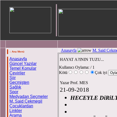
Anasayfa
M. Said Çekme
:: Ana Menü
Anasayfa
HAYAT A?ININ TUZU...
Güncel Yazılar
Kullanıcı Oylama:
/ 1
Temel Konular
Kötü
Çok iyi
Çeviriler
Şiir
Geçmişten
Yazar Prof. MES
Sağlık
21-09-2018
Spor
Medyadan Seçmeler
HECEYLE DiRiL
M. Said Çekmegil
Pro
Çocuklardan
Linkler
Arama