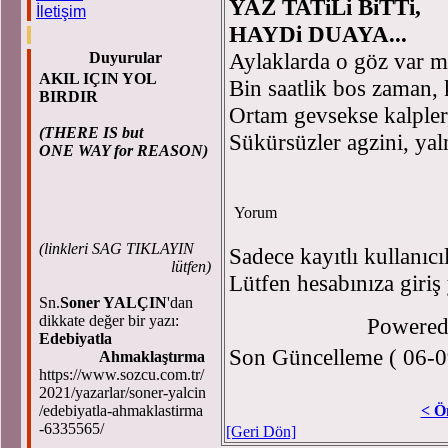
YAZ TATiLi BiTTi,
İletişim
HAYDi DUAYA...
Aylaklarda o göz var mi
Duyurular
AKIL IÇIN YOL
Bin saatlik bos zaman,
BIRDIR
Ortam gevsekse kalpler,
(THERE IS but
Sükürsüzler agzini, yaln
ONE WAY for REASON)
Yorum
(
linkleri SAG TIKLAYIN
Sadece kayıtlı kullanıcı
lütfen)
Lütfen hesabınıza giriş
Sn.
Soner YALÇIN
'dan
dikkate değer bir yazı:
Powere
Edebiyatla
Son Güncelleme ( 06-0
Ahmaklaştırma
https://www.sozcu.com.tr/
2021/yazarlar/soner-yalcin
/edebiyatla-ahmaklastirma
< Ö
-6335565/
[Geri Dön]