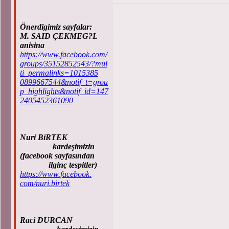
Önerdigimiz sayfalar:
M. SAID ÇEKMEG?L
anisina
https://www.facebook.com/
groups/35152852543/?mul
ti_permalinks=1015385
0899667544&notif_t=grou
p_highlights&notif_id=147
2405452361090
Nuri BiRTEK
kardeşimizin
(facebook sayfasından
ilginç tespitler)
https://www.facebook.
com/nuri.birtek
Raci DURCAN