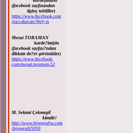
kardeşimizin
(facebook sayfasından
ilginç tahliller)
https://www.facebook.com
/raci.durcan?fref=ts
Mesut TORAMAN
karde?imizin
(facebook sayfas?ndan
dikkate de?er görüntüler)
https://www.facebook.
com/mesut.toraman.52
M. Selami Çekmegil
kimdir!
http://www.biyografya.com
/biyografi/5959