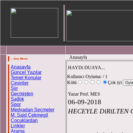
Anasayfa
:: Ana Menü
Anasayfa
HAYDi DUAYA...
Güncel Yazılar
Kullanıcı Oylama:
/ 1
Temel Konular
Kötü
Çok iyi
Çeviriler
Şiir
Geçmişten
Yazar Prof. MES
Sağlık
06-09-2018
Spor
Medyadan Seçmeler
HECEYLE DiRiLTEN 
M. Said Çekmegil
Prof
Çocuklardan
Linkler
Arama