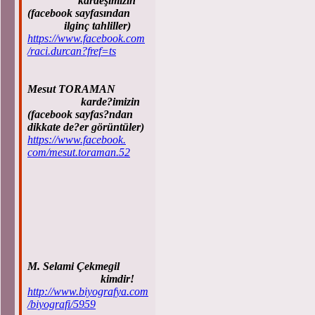
kardeşimizin
(facebook sayfasından
ilginç tahliller)
https://www.facebook.com
/raci.durcan?fref=ts
Mesut TORAMAN
karde?imizin
(facebook sayfas?ndan
dikkate de?er görüntüler)
https://www.facebook.
com/mesut.toraman.52
M. Selami Çekmegil
kimdir!
http://www.biyografya.com
/biyografi/5959