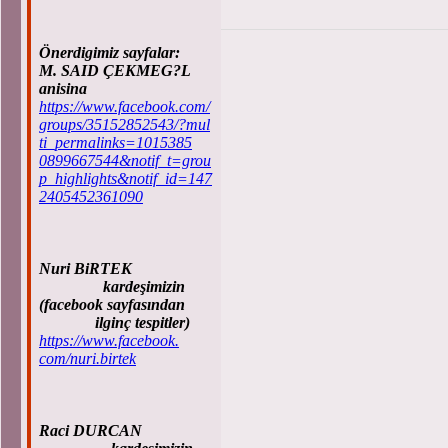
Önerdigimiz sayfalar:
M. SAID ÇEKMEG?L
anisina
https://www.facebook.com/
groups/35152852543/?mul
ti_permalinks=1015385
0899667544&notif_t=grou
p_highlights&notif_id=147
2405452361090
Nuri BiRTEK
kardeşimizin
(facebook sayfasından
ilginç tespitler)
https://www.facebook.
com/nuri.birtek
Raci DURCAN