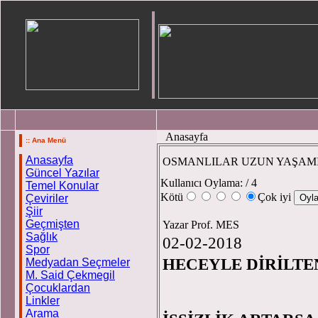
Anasayfa
:: Ana Menü
Anasayfa
OSMANLILAR UZUN YAŞAM
Güncel Yazılar
Kullanıcı Oylama:
/ 4
Temel Konular
Kötü
Çok iyi
Çeviriler
Şiir
Geçmişten
Yazar Prof. MES
Sağlık
02-02-2018
Spor
HECEYLE DİRİLTE
Medyadan Seçmeler
M. Said Çekmegil
Prof
Çocuklardan
Linkler
Arama