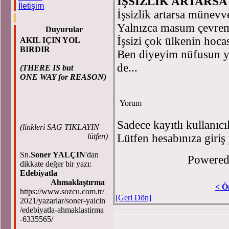
İŞSİZLİK ARTARSA
İletişim
İşsizlik artarsa münevve
Yalnızca masum çevremi
Duyurular
İşsizi çok ülkenin hoca
AKIL IÇIN YOL
BIRDIR
Ben diyeyim nüfusun ya
de...
(THERE IS but
ONE WAY for REASON)
Yorum
Sadece kayıtlı kullanıcı
(
linkleri SAG TIKLAYIN
lütfen)
Lütfen hesabınıza giriş
Sn.
Soner YALÇIN
'dan
Powere
dikkate değer bir yazı:
Edebiyatla
Ahmaklaştırma
< Ö
https://www.sozcu.com.tr/
[Geri Dön]
2021/yazarlar/soner-yalcin
/edebiyatla-ahmaklastirma
-6335565/