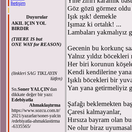
Yine zifiri karanlık bas
İletişim
Göz gözü görmez oldu
Işık ışık! demekle
Duyurular
Işımaz ki ortalık! ...
AKIL IÇIN YOL
BIRDIR
Lambaları yakmalıyız g
(THERE IS but
ONE WAY for REASON)
Gecenin bu korkunç saa
Yalnız yıldız böcekleri 
Her biri korunun köşel
Kendi kendilerine yana
(
linkleri SAG TIKLAYIN
lütfen)
Işıklı böcekleri bir yu
Yan yana getirmeliyiz 
Sn.
Soner YALÇIN
'dan
dikkate değer bir yazı:
Edebiyatla
Şafağı beklemekten ba
Ahmaklaştırma
https://www.sozcu.com.tr/
Çaresi kalmayanlar,
2021/yazarlar/soner-yalcin
Hırsıza bayram olan b
/edebiyatla-ahmaklastirma
-6335565/
Ne olur biraz uyumasa