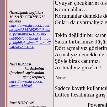
Uyuyan çocuklarını ol
Korumalılar…
Önerdigimiz sayfalar:
Korumalılar demekle d
M. SAID ÇEKMEG?L
anisina
Onları da uyarmalıyız 
https://www.facebook.com/
groups/35152852543/?mul
ti_permalinks=1015385
Tekin değildir bu karan
0899667544&notif_t=grou
Sakın birbirimize düşü
p_highlights&notif_id=147
2405452361090
Dört açmalıyız gözleri
Açmalıyız demekle de a
Şöyle biraz canımızı
Nuri BiRTEK
Acıtmalıyız güzelce !
kardeşimizin
(facebook sayfasından
ilginç tespitler)
Yorum
https://www.facebook.
com/nuri.birtek
Sadece kayıtlı kullanıcı
Lütfen hesabınıza giriş
Raci DURCAN
Powere