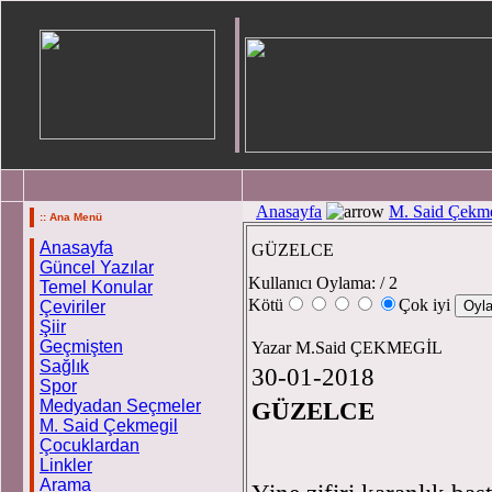
Anasayfa
M. Said Çekme
:: Ana Menü
Anasayfa
GÜZELCE
Güncel Yazılar
Kullanıcı Oylama:
/ 2
Temel Konular
Kötü
Çok iyi
Çeviriler
Şiir
Geçmişten
Yazar M.Said ÇEKMEGİL
Sağlık
30-01-2018
Spor
Medyadan Seçmeler
GÜZELCE
M. Said Çekmegil
Çocuklardan
Linkler
Arama