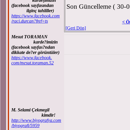
kardeşimizin
Son Güncelleme ( 30-0
(facebook sayfasından
ilginç tahliller)
https://www.facebook.com
/raci.durcan?fref=ts
< Ö
[Geri Dön]
Mesut TORAMAN
karde?imizin
(facebook sayfas?ndan
dikkate de?er görüntüler)
https://www.facebook.
com/mesut.toraman.52
M. Selami Çekmegil
kimdir!
http://www.biyografya.com
/biyografi/5959