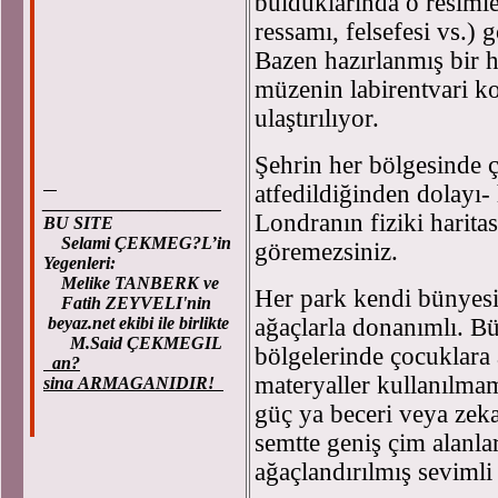
bulduklarında o resimle a
ressamı, felsefesi vs.) g
Bazen hazırlanmış bir ha
müzenin labirentvari ko
ulaştırılıyor.
Şehrin her bölgesinde ç
atfedildiğinden dolayı-
____________________
Londranın fiziki haritas
BU SITE
Selami ÇEKMEG?L’in
göremezsiniz.
Yegenleri:
Melike TANBERK ve
Her park kendi bünyesin
Fatih ZEYVELI'nin
beyaz.net ekibi ile birlikte
ağaçlarla donanımlı. B
M.Said ÇEKMEGIL
bölgelerinde çocuklara
an?
materyaller kullanılmamı
sina ARMAGANIDIR!
güç ya beceri veya zeka
semtte geniş çim alanlar
ağaçlandırılmış sevimli 