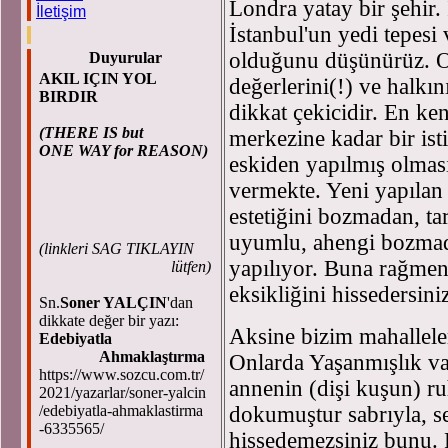
Londra yatay bir şehir.
İletişim
İstanbul'un yedi tepesi 
olduğunu düşünürüz. Or
Duyurular
AKIL IÇIN YOL
değerlerini(!) ve halkı
BIRDIR
dikkat çekicidir. En ke
(THERE IS but
merkezine kadar bir ist
ONE WAY for REASON)
eskiden yapılmış olmas
vermekte. Yeni yapılan 
estetiğini bozmadan, ta
uyumlu, ahengi bozmada
(
linkleri SAG TIKLAYIN
yapılıyor. Buna rağmen 
lütfen)
eksikliğini hissedersini
Sn.
Soner YALÇIN
'dan
dikkate değer bir yazı:
Aksine bizim mahalleler
Edebiyatla
Ahmaklaştırma
Onlarda Yaşanmışlık v
https://www.sozcu.com.tr/
annenin (dişi kuşun) ru
2021/yazarlar/soner-yalcin
/edebiyatla-ahmaklastirma
dokumuştur sabrıyla, s
-6335565/
hissedemezsiniz bunu. P