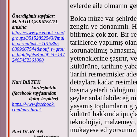
evlerde aile olmanın ge
Önerdigimiz sayfalar:
Bolca müze var şehirde.
M. SAID ÇEKMEG?L
zengin ve donanımlı. H
anisina
https://www.facebook.com/
bitirmek çok zor. Bir r
groups/35152852543/?mul
tarihlerde yapılmış ola
ti_permalinks=1015385
0899667544&notif_t=grou
korunabilmiş olmasına,
p_highlights&notif_id=147
yeteneklerine şaşırır, v
2405452361090
kültürüne, tarihine ya
Tarihi resmetmişler ade
detaylara kadar resimle
Nuri BiRTEK
kardeşimizin
başına yeterli olduğunu
(facebook sayfasından
şeyler anlatılabileceği
ilginç tespitler)
https://www.facebook.
yaşamış toplumların giy
com/nuri.birtek
kültürü hakkında ipuçla
teknolojiyi, malzemeyi,
mukayese ediyorsunuz i
Raci DURCAN