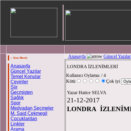
Anasayfa
Güncel Yazılar
:: Ana Menü
Anasayfa
LONDRA İZLENİMLERİ
Güncel Yazılar
Kullanıcı Oylama:
/ 4
Temel Konular
Kötü
Çok iyi
Çeviriler
Şiir
Geçmişten
Yazar Hatice SELVA
Sağlık
21-12-2017
Spor
LONDRA İZLENİM
Medyadan Seçmeler
M. Said Çekmegil
Çocuklardan
Linkler
Arama