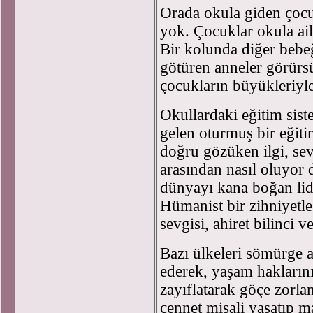
Orada okula giden çocuk
yok. Çocuklar okula ai
Bir kolunda diğer bebe
götüren anneler görürs
çocukların büyükleriyle
Okullardaki eğitim sist
gelen oturmuş bir eğit
doğru gözüken ilgi, sevg
arasından nasıl oluyor d
dünyayı kana boğan lid
Hümanist bir zihniyetle 
sevgisi, ahiret bilinci 
Bazı ülkeleri sömürge a
ederek, yaşam haklarını 
zayıflatarak göçe zorla
cennet misali yaşatıp 