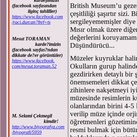
kardeşimizin
British Museum’u gezer
(facebook sayfasından
ilginç tahliller)
çeşitliliği şaşırtır sizi.
https://www.facebook.com
sergileyememişler diye
/raci.durcan?fref=ts
Mısır olmak üzere diğer
değerlerini koruyamam
Mesut TORAMAN
karde?imizin
Düşündürücü...
(facebook sayfas?ndan
dikkate de?er görüntüler)
Müzeler kuyruklar halin
https://www.facebook.
Okulların gurup halinde
com/mesut.toraman.52
gezdirirken detaylı bir 
önemsemeleri dikkat çek
zihinlere nakşetmeyi iyi
müzesinde resimlerin k
olanlarından birini 4-5 
verilip müze içinde orji
M. Selami Çekmegil
öğretmenleri gözetimind
kimdir!
http://www.biyografya.com
resmi bulmak için bütün
/biyografi/5959