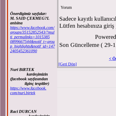
Yorum
Önerdigimiz sayfalar:
Sadece kayıtlı kullanıcı
M. SAID ÇEKMEG?L
anisina
Lütfen hesabınıza giriş
https://www.facebook.com/
groups/35152852543/?mul
Powere
ti_permalinks=1015385
0899667544&notif_t=grou
Son Güncelleme ( 29-1
p_highlights&notif_id=147
2405452361090
< Ö
[Geri Dön]
Nuri BiRTEK
kardeşimizin
(facebook sayfasından
ilginç tespitler)
https://www.facebook.
com/nuri.birtek
Raci DURCAN