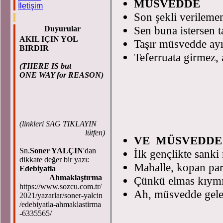
MÜSVEDDE
İletişim
Son şekli verileme
Sen buna istersen t
Duyurular
AKIL IÇIN YOL
Taşır müsvedde ayr
BIRDIR
Teferruata girmez, 
(THERE IS but
ONE WAY for REASON)
(
linkleri SAG TIKLAYIN
lütfen)
VE MÜSVEDDE
Sn.
Soner YALÇIN
'dan
İlk gençlikte sanki
dikkate değer bir yazı:
Mahalle, kopan parç
Edebiyatla
Ahmaklaştırma
Çünkü elmas kıymık
https://www.sozcu.com.tr/
Ah, müsvedde gele
2021/yazarlar/soner-yalcin
/edebiyatla-ahmaklastirma
-6335565/