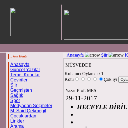
Anasayfa
Şiir
K
:: Ana Menü
Anasayfa
MÜSVEDDE
Güncel Yazılar
Kullanıcı Oylama:
/ 1
Temel Konular
Kötü
Çok iyi
Çeviriler
Şiir
Geçmişten
Yazar Prof. MES
Sağlık
29-11-2017
Spor
Medyadan Seçmeler
HECEYLE DİRİL
M. Said Çekmegil
Pro
Çocuklardan
Linkler
Arama