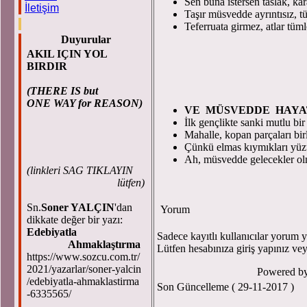
Sen buna istersen taslak, ka
İletişim
Taşır müsvedde ayrıntısız, t
Teferruata girmez, atlar tüml
Duyurular
AKIL IÇIN YOL
BIRDIR
(THERE IS but
ONE WAY for REASON)
VE MÜSVEDDE HAY
İlk gençlikte sanki mutlu bi
Mahalle, kopan parçaları bir
Çünkü elmas kıymıkları yüzük
Ah, müsvedde gelecekler ol
(
linkleri SAG TIKLAYIN
lütfen)
Sn.
Soner YALÇIN
'dan
Yorum
dikkate değer bir yazı:
Edebiyatla
Sadece kayıtlı kullanıcılar yorum ya
Ahmaklaştırma
Lütfen hesabınıza giriş yapınız ve
https://www.sozcu.com.tr/
2021/yazarlar/soner-yalcin
Powered b
/edebiyatla-ahmaklastirma
Son Güncelleme ( 29-11-2017 )
-6335565/