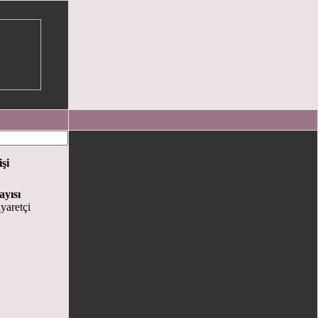
işi
ayısı
yaretçi