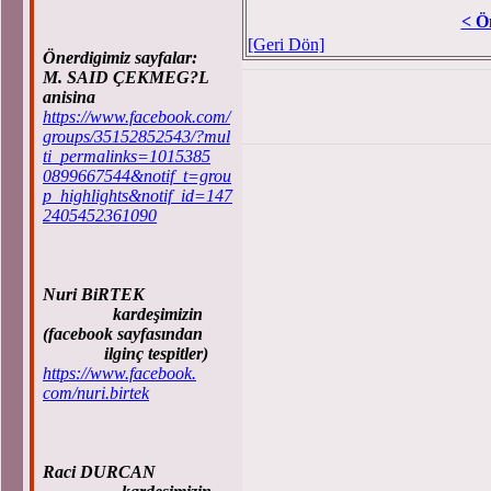
< Ö
[Geri Dön]
Önerdigimiz sayfalar:
M. SAID ÇEKMEG?L
anisina
https://www.facebook.com/
groups/35152852543/?mul
ti_permalinks=1015385
0899667544&notif_t=grou
p_highlights&notif_id=147
2405452361090
Nuri BiRTEK
kardeşimizin
(facebook sayfasından
ilginç tespitler)
https://www.facebook.
com/nuri.birtek
Raci DURCAN