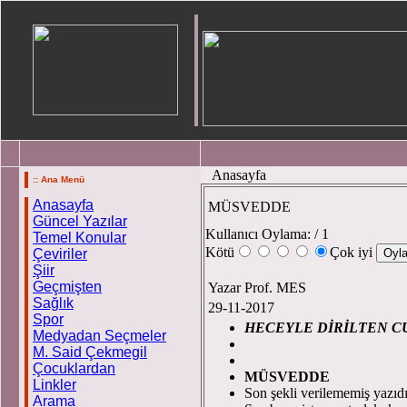
Anasayfa
:: Ana Menü
Anasayfa
MÜSVEDDE
Güncel Yazılar
Kullanıcı Oylama:
/ 1
Temel Konular
Kötü
Çok iyi
Çeviriler
Şiir
Geçmişten
Yazar Prof. MES
Sağlık
29-11-2017
Spor
HECEYLE DİRİLTEN C
Medyadan Seçmeler
Prof.
M. Said Çekmegil
Çocuklardan
MÜSVEDDE
Linkler
Son şekli verilememiş yazı
Arama