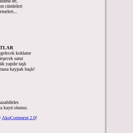
ralama de,
üm cümleleri
emeleri...
ATLAR
r gelecek koklanır
leşecek sanır
 yapılır taşlı
masa kaypak başlı!
zabilirler.
ya kayıt olunuz.
y
AkoComment 2.0
!