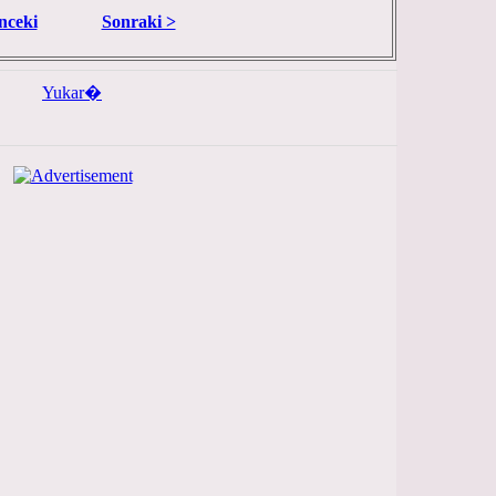
nceki
Sonraki >
Yukar�