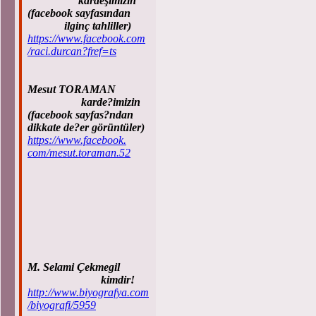
kardeşimizin
(facebook sayfasından
ilginç tahliller)
https://www.facebook.com
/raci.durcan?fref=ts
Mesut TORAMAN
karde?imizin
(facebook sayfas?ndan
dikkate de?er görüntüler)
https://www.facebook.
com/mesut.toraman.52
M. Selami Çekmegil
kimdir!
http://www.biyografya.com
/biyografi/5959