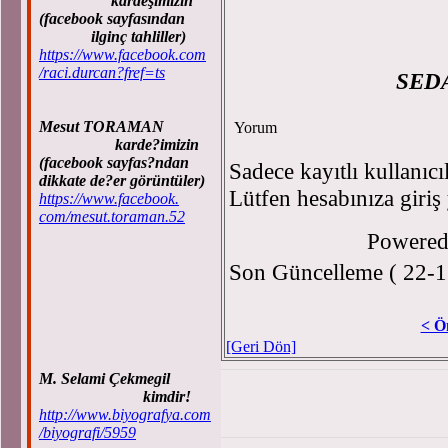
kardeşimizin
(facebook sayfasından
ilginç tahliller)
https://www.facebook.com
/raci.durcan?fref=ts
SED
Mesut TORAMAN
Yorum
karde?imizin
(facebook sayfas?ndan
Sadece kayıtlı kullanıcı
dikkate de?er görüntüler)
Lütfen hesabınıza giriş
https://www.facebook.
com/mesut.toraman.52
Powere
Son Güncelleme ( 22-1
< Ö
[Geri Dön]
M. Selami Çekmegil
kimdir!
http://www.biyografya.com
/biyografi/5959