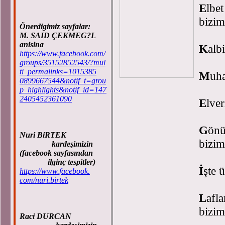
E
lb
biz
Önerdigimiz sayfalar:
M. SAID ÇEKMEG?L
anisina
K
alb
https://www.facebook.com/
groups/35152852543/?mul
ti_permalinks=1015385
M
uha
0899667544&notif_t=grou
p_highlights&notif_id=147
2405452361090
E
lve
G
önü
Nuri BiRTEK
biz
kardeşimizin
(facebook sayfasından
ilginç tespitler)
İ
şte 
https://www.facebook.
com/nuri.birtek
L
afl
biz
Raci DURCAN