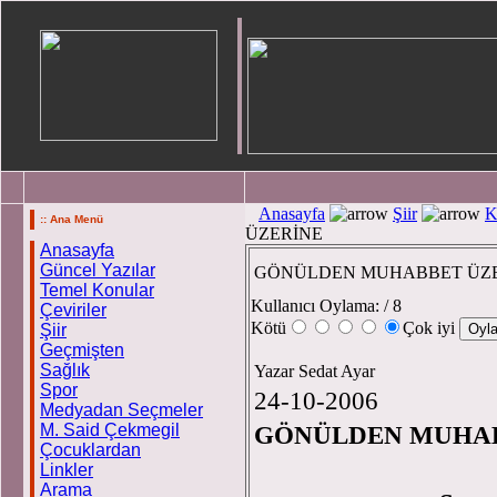
Anasayfa
Şiir
K
:: Ana Menü
ÜZERİNE
Anasayfa
Güncel Yazılar
GÖNÜLDEN MUHABBET ÜZ
Temel Konular
Kullanıcı Oylama:
/ 8
Çeviriler
Kötü
Çok iyi
Şiir
Geçmişten
Sağlık
Yazar Sedat Ayar
Spor
24-10-2006
Medyadan Seçmeler
M. Said Çekmegil
GÖNÜLDEN MUHAB
Çocuklardan
Linkler
Arama