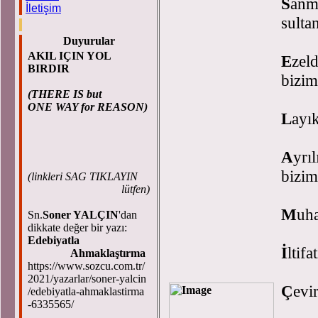
S
an
İletişim
sulta
Duyurular
AKIL IÇIN YOL
E
zel
BIRDIR
bizim
(THERE IS but
ONE WAY for REASON)
L
ay
A
yrı
biz
(
linkleri SAG TIKLAYIN
lütfen)
M
uh
Sn.
Soner YALÇIN
'dan
dikkate değer bir yazı:
Edebiyatla
İ
ltifa
Ahmaklaştırma
https://www.sozcu.com.tr/
2021/yazarlar/soner-yalcin
Ç
evi
/edebiyatla-ahmaklastirma
-6335565/